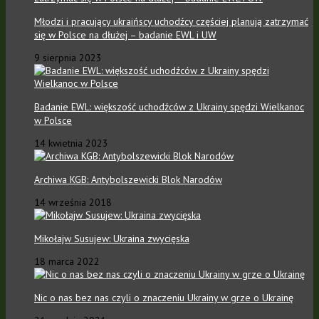
Młodzi i pracujący ukraińscy uchodźcy częściej planują zatrzymać
się w Polsce na dłużej – badanie EWL i UW
9 sierpnia 2023
Badanie EWL: większość uchodźców z Ukrainy spędzi Wielkanoc
w Polsce
14 kwietnia 2023
Archiwa KGB: Antybolszewicki Blok Narodów
14 września 2018
Mikołajw Susujew: Ukraina zwycięska
18 marca 2022
Nic o nas bez nas czyli o znaczeniu Ukrainy w grze o Ukrainę