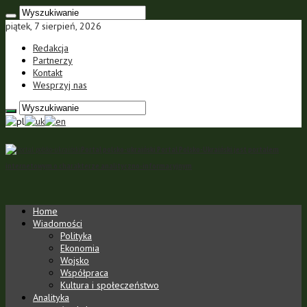
piątek, 7 sierpień, 2026
Redakcja
Partnerzy
Kontakt
Wesprzyj nas
Portal polsko-ukraiński Portal Polsko-Ukraiński jest portalem
internetowym o charakterze analityczno-informacyjnym
Home
Wiadomości
Polityka
Ekonomia
Wojsko
Współpraca
Kultura i społeczeństwo
Analityka