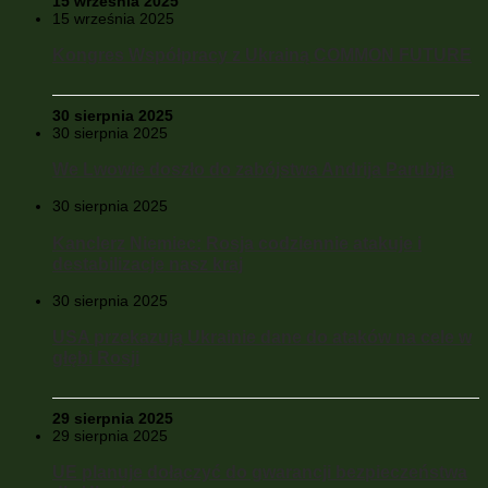
15 września 2025
15 września 2025
Kongres Współpracy z Ukrainą COMMON FUTURE
30 sierpnia 2025
30 sierpnia 2025
We Lwowie doszło do zabójstwa Andrija Parubija
30 sierpnia 2025
Kanclerz Niemiec: Rosja codziennie atakuje i
destabilizacje nasz kraj
30 sierpnia 2025
USA przekazują Ukrainie dane do ataków na cele w
głębi Rosji
29 sierpnia 2025
29 sierpnia 2025
UE planuje dołączyć do gwarancji bezpieczeństwa