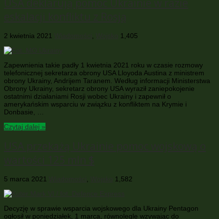
USA deklarują pomoc Ukrainie w razie
eskalacji konfliktu z Rosją
2 kwietnia 2021
Wiadomości
,
Wojsko
1,405
Zapewnienia takie padły 1 kwietnia 2021 roku w czasie rozmowy
telefonicznej sekretarza obrony USA Lloyoda Austina z ministrem
obrony Ukrainy, Andrijem Taranem. Według informacji Ministerstwa
Obrony Ukrainy, sekretarz obrony USA wyraził zaniepokojenie
ostatnimi działaniami Rosji wobec Ukrainy i zapewnił o
amerykańskim wsparciu w związku z konfliktem na Krymie i
Donbasie, …
Czytaj dalej »
USA przekażą Ukrainie pomoc wojskową o
wartości 125 mln $
5 marca 2021
Wiadomości
,
Wojsko
1,582
Decyzję w sprawie wsparcia wojskowego dla Ukrainy Pentagon
ogłosił w poniedziałek, 1 marca, równolegle wzywając do