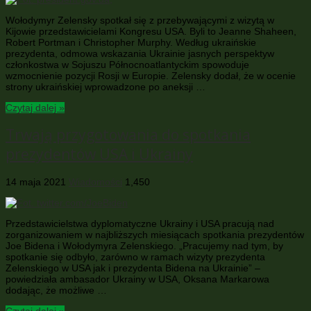
Wołodymyr Zelensky spotkał się z przebywającymi z wizytą w
Kijowie przedstawicielami Kongresu USA. Byli to Jeanne Shaheen,
Robert Portman i Christopher Murphy. Według ukraińskie
prezydenta, odmowa wskazania Ukrainie jasnych perspektyw
członkostwa w Sojuszu Północnoatlantyckim spowoduje
wzmocnienie pozycji Rosji w Europie. Zelensky dodał, że w ocenie
strony ukraińskiej wprowadzone po aneksji …
Czytaj dalej »
Trwają przygotowania do spotkania
prezydentów USA i Ukrainy
14 maja 2021
Wiadomości
1,450
Przedstawicielstwa dyplomatyczne Ukrainy i USA pracują nad
zorganizowaniem w najbliższych miesiącach spotkania prezydentów
Joe Bidena i Wołodymyra Zelenskiego. „Pracujemy nad tym, by
spotkanie się odbyło, zarówno w ramach wizyty prezydenta
Zelenskiego w USA jak i prezydenta Bidena na Ukrainie” –
powiedziała ambasador Ukrainy w USA, Oksana Markarowa
dodając, że możliwe …
Czytaj dalej »