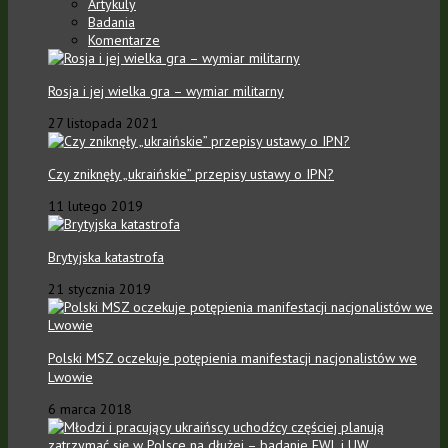
Artykuly
Badania
Komentarze
Rosja i jej wielka gra – wymiar militarny
27 listopada 2021
Czy zniknęły „ukraińskie” przepisy ustawy o IPN?
11 lutego 2019
Brytyjska katastrofa
21 stycznia 2019
Polski MSZ oczekuje potępienia manifestacji nacjonalistów we
Lwowie
6 marca 2018