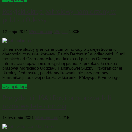
Rosyjski okręt patrolowy namierzony w
pobliżu Odessy
12 maja 2021
Wiadomości
,
Wojsko
1,305
Ukraińskie służby graniczne poinformowały o zarejestrowaniu
obecności rosyjskiej korwety „Pawło Derżawin” w odległości 19 mil
morskich od Czarnomorska, niedaleko od portu w Odessie.
Informację o ujawnieniu rosyjskiej jednostki przekazała służba
prasowa Morskiego Oddziału Państwowej Służby Przygranicznej
Ukrainy. Jednostka, po zidentyfikowaniu się przy pomocy
komunikacji radiowej odeszła w kierunku Półwyspu Krymskiego. …
Czytaj dalej »
Prezydenci USA i Rosji przeprowadzili
rozmowę telefoniczną
14 kwietnia 2021
Wiadomości
1,215