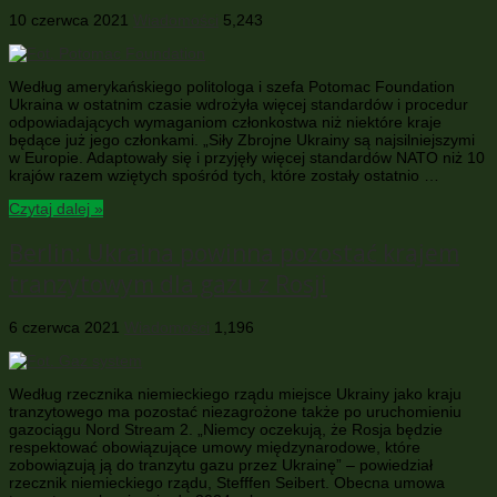
10 czerwca 2021
Wiadomości
5,243
Według amerykańskiego politologa i szefa Potomac Foundation
Ukraina w ostatnim czasie wdrożyła więcej standardów i procedur
odpowiadających wymaganiom członkostwa niż niektóre kraje
będące już jego członkami. „Siły Zbrojne Ukrainy są najsilniejszymi
w Europie. Adaptowały się i przyjęły więcej standardów NATO niż 10
krajów razem wziętych spośród tych, które zostały ostatnio …
Czytaj dalej »
Berlin: Ukraina powinna pozostać krajem
tranzytowym dla gazu z Rosji
6 czerwca 2021
Wiadomości
1,196
Według rzecznika niemieckiego rządu miejsce Ukrainy jako kraju
tranzytowego ma pozostać niezagrożone także po uruchomieniu
gazociągu Nord Stream 2. „Niemcy oczekują, że Rosja będzie
respektować obowiązujące umowy międzynarodowe, które
zobowiązują ją do tranzytu gazu przez Ukrainę” – powiedział
rzecznik niemieckiego rządu, Stefffen Seibert. Obecna umowa