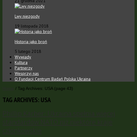
21 grudnia 2021
Lwy niezgody
19 listopada 2018
Historia jako broń
5 lutego 2018
Wywiady
Kultura
Partnerzy
Wesprzyj nas
O Fundacji Centrum Badań Polska Ukraina
Home
/
Tag Archives: USA
(page 43)
TAG ARCHIVES:
USA
Phillip Karber: Ukraina spełnia więcej
standardów NATO niż niektóre kraje
członkowskie