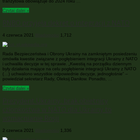
tranzytowa obowiązuje do 2024 roku …
Czytaj dalej »
RNBO przyjęła dekret o integracji z NATO
4 czerwca 2021
Wiadomości
1,712
Rada Bezpieczeństwa i Obrony Ukrainy na zamkniętym posiedzeniu
omówiła kwestie związane z pogłębieniem integracji Ukrainy z NATO
i uchwaliła decyzje w tej sprawie. „Kwestią na porządku dziennym
były działania mające na celu pogłębienie integracji Ukrainy z NATO
(…) uchwalono wszystkie odpowiednie decyzje, jednogłośnie” –
powiedział sekretarz Rady, Oleksij Daniłow. Ponadto, …
Czytaj dalej »
Prezydent Ukrainy: brak obietnicy
członkostwa w NATO dla Ukrainy to
wzmacnianie Rosji
2 czerwca 2021
Wiadomości
1,336