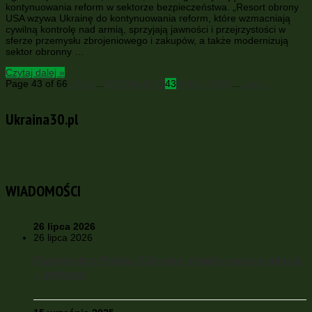
kontynuowania reform w sektorze bezpieczeństwa. „Resort obrony
USA wzywa Ukrainę do kontynuowania reform, które wzmacniają
cywilną kontrolę nad armią, sprzyjają jawności i przejrzystości w
sferze przemysłu zbrojeniowego i zakupów, a także modernizują
sektor obronny …
Czytaj dalej »
Page 43 of 66
« First
...
20
30
40
«
41
42
43
44
45
»
50
60
...
Last »
Ukraina30.pl
WIADOMOŚCI
26 lipca 2026
26 lipca 2026
Partnerstwo Polski i Ukrainy: między racją a relacją
– podcast