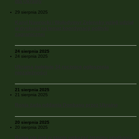
dla Ukrainy
29 sierpnia 2025
Karol Nawrocki i Wołodymyr Zelensky wzięli udział
w dyskusji na temat koordynacji polityki
zagranicznej
24 sierpnia 2025
24 sierpnia 2025
Ukraina świętuje 34 rocznicę ogłoszenia
niezależności
21 sierpnia 2025
21 sierpnia 2025
Rosja żąda oddania Donbasu przez Ukrainę
20 sierpnia 2025
20 sierpnia 2025
Rosja nie jest w stanie wskazać terminu spotkania