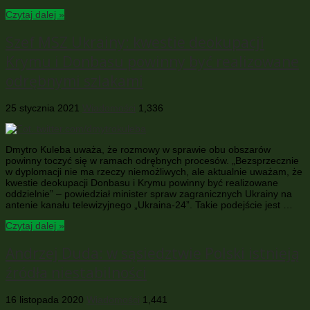
Czytaj dalej »
Szef MSZ Ukrainy: kwestie deokupacji
Krymu i Donbasu powinny być realizowane
odrębnymi szlakami
25 stycznia 2021
Wiadomości
1,336
Dmytro Kuleba uważa, że rozmowy w sprawie obu obszarów
powinny toczyć się w ramach odrębnych procesów. „Bezsprzecznie
w dyplomacji nie ma rzeczy niemożliwych, ale aktualnie uważam, że
kwestie deokupacji Donbasu i Krymu powinny być realizowane
oddzielnie” – powiedział minister spraw zagranicznych Ukrainy na
antenie kanału telewizyjnego „Ukraina-24”. Takie podejście jest …
Czytaj dalej »
Andrzej Duda: w sąsiedztwie Polski istnieją
źródła niestabilności
16 listopada 2020
Wiadomości
1,441