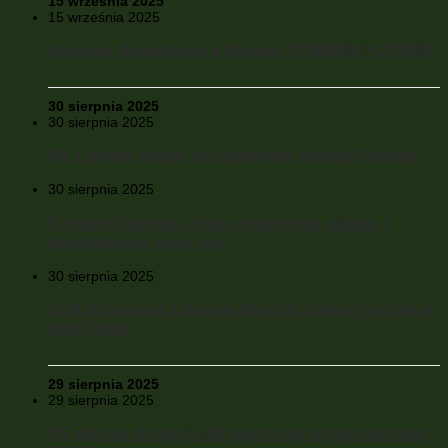
15 września 2025
15 września 2025
Kongres Współpracy z Ukrainą COMMON FUTURE
30 sierpnia 2025
30 sierpnia 2025
We Lwowie doszło do zabójstwa Andrija Parubija
30 sierpnia 2025
Kanclerz Niemiec: Rosja codziennie atakuje i
destabilizacje nasz kraj
30 sierpnia 2025
USA przekazują Ukrainie dane do ataków na cele w
głębi Rosji
29 sierpnia 2025
29 sierpnia 2025
UE planuje dołączyć do gwarancji bezpieczeństwa