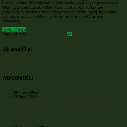
pociski zdolne do atakowania jednostek pływających przeciwnika.
Według przedstawicieli USA, kwestia dozbrojenia kutrów
patrolowych wynika przede wszystkim z utrzymującej się napiętej
sytuacji w relacjach Ukrainy i Rosji na Morzach Czarnym i
Azowskim. …
Czytaj dalej »
Page 44 of 66
« First
...
20
30
40
«
42
43
44
45
46
»
50
60
...
Last »
Ukraina30.pl
WIADOMOŚCI
26 lipca 2026
26 lipca 2026
Partnerstwo Polski i Ukrainy: między racją a relacją
– podcast