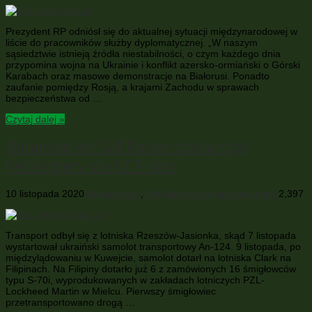
Prezydent RP odniósł się do aktualnej sytuacji międzynarodowej w
liście do pracowników służby dyplomatycznej. „W naszym
sąsiedztwie istnieją źródła niestabilności, o czym każdego dnia
przypomina wojna na Ukrainie i konflikt azersko-ormiański o Górski
Karabach oraz masowe demonstracje na Białorusi. Ponadto
zaufanie pomiędzy Rosją, a krajami Zachodu w sprawach
bezpieczeństwa od …
Czytaj dalej »
Ukraiński An-124 Rusłan dostarczył
helikoptery dla SZ Filipin
10 listopada 2020
Wiadomości
,
Współpraca polsko-ukraińska
2,397
Transport odbył się z lotniska Rzeszów-Jasionka, skąd 7 listopada
wystartował ukraiński samolot transportowy An-124. 9 listopada, po
międzylądowaniu w Kuwejcie, samolot dotarł na lotniska Clark na
Filipinach. Na Filipiny dotarło już 6 z zamówionych 16 śmigłowców
typu S-70i, wyprodukowanych w zakładach lotniczych PZL-
Lockheed Martin w Mielcu. Pierwszy śmigłowiec
przetransportowano drogą …