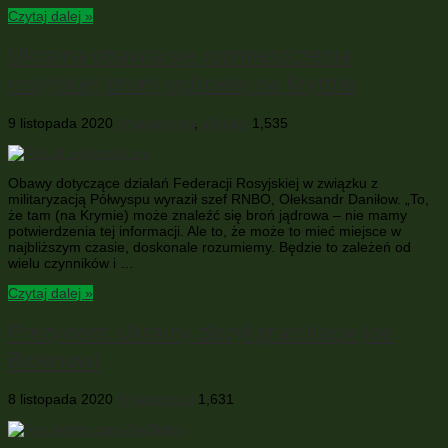
Czytaj dalej »
Ukraina obawia się rozmieszczenia
rosyjskiej broni jądrowej na Krymie
9 listopada 2020
Wiadomości
,
Wojsko
1,535
Obawy dotyczące działań Federacji Rosyjskiej w związku z
militaryzacją Półwyspu wyraził szef RNBO, Ołeksandr Daniłow. „To,
że tam (na Krymie) może znaleźć się broń jądrowa – nie mamy
potwierdzenia tej informacji. Ale to, że może to mieć miejsce w
najbliższym czasie, doskonale rozumiemy. Będzie to zależeń od
wielu czynników i …
Czytaj dalej »
Prezydent Ukrainy złożył gratulacje Joe
Bidenowi
8 listopada 2020
Wiadomości
1,631