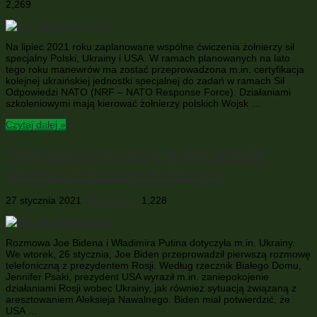
2,269
Na lipiec 2021 roku zaplanowane wspólne ćwiczenia żołnierzy sił
specjalny Polski, Ukrainy i USA. W ramach planowanych na lato
tego roku manewrów ma zostać przeprowadzona m.in. certyfikacja
kolejnej ukraińskiej jednostki specjalnej do zadań w ramach Sił
Odpowiedzi NATO (NRF – NATO Response Force). Działaniami
szkoleniowymi mają kierować żołnierzy polskich Wojsk …
Czytaj dalej »
Prezydenci USA i Rosji przeprowadzili
pierwszą rozmowę telefoniczną
27 stycznia 2021
Wiadomości
1,228
Rozmowa Joe Bidena i Władimira Putina dotyczyła m.in. Ukrainy.
We wtorek, 26 stycznia, Joe Biden przeprowadził pierwszą rozmowę
telefoniczną z prezydentem Rosji. Według rzecznik Białego Domu,
Jennifer Psaki, prezydent USA wyraził m.in. zaniepokojenie
działaniami Rosji wobec Ukrainy, jak również sytuacją związaną z
aresztowaniem Aleksieja Nawalnego. Biden miał potwierdzić, że
USA …