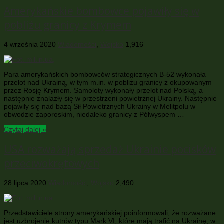
Amerykańskie bombowce pojawiły się w
pobliżu granicy z Krymem
4 września 2020
Wiadomości
,
Wojsko
1,916
Para amerykańskich bombowców strategicznych B-52 wykonała
przelot nad Ukrainą, w tym m.in. w pobliżu granicy z okupowanym
przez Rosję Krymem. Samoloty wykonały przelot nad Polską, a
następnie znalazły się w przestrzeni powietrznej Ukrainy. Następnie
pojawiły się nad bazą Sił Powietrznych Ukrainy w Melitpolu w
obwodzie zaporoskim, niedaleko granicy z Półwyspem …
Czytaj dalej »
USA rozważają sprzedaż Ukrainie pocisków
przeciwokrętowych
28 lipca 2020
Wiadomości
,
Wojsko
2,490
Przedstawiciele strony amerykańskiej poinformowali, że rozważane
jest uzbrojenie kutrów typu Mark VI, które mają trafić na Ukrainę, w