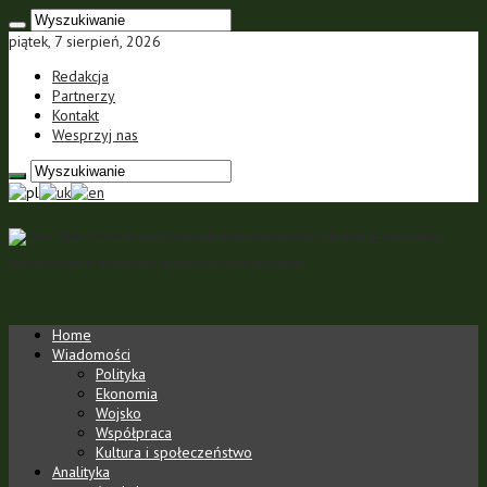
piątek, 7 sierpień, 2026
Redakcja
Partnerzy
Kontakt
Wesprzyj nas
Portal polsko-ukraiński Portal Polsko-Ukraiński jest portalem
internetowym o charakterze analityczno-informacyjnym
Home
Wiadomości
Polityka
Ekonomia
Wojsko
Współpraca
Kultura i społeczeństwo
Analityka