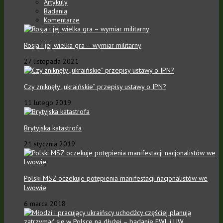
Artykuly
Badania
Komentarze
Rosja i jej wielka gra – wymiar militarny
27 listopada 2021
Czy zniknęły „ukraińskie” przepisy ustawy o IPN?
11 lutego 2019
Brytyjska katastrofa
21 stycznia 2019
Polski MSZ oczekuje potępienia manifestacji nacjonalistów we
Lwowie
6 marca 2018