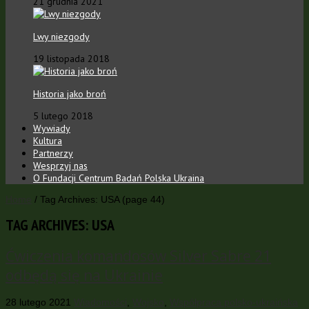
21 grudnia 2021
Lwy niezgody
19 listopada 2018
Historia jako broń
5 lutego 2018
Wywiady
Kultura
Partnerzy
Wesprzyj nas
O Fundacji Centrum Badań Polska Ukraina
Home
/
Tag Archives: USA
(page 44)
TAG ARCHIVES:
USA
Ćwiczenia komandosów Silver Sabre 21
odbędą się na Ukrainie
28 lutego 2021
Wiadomości
,
Wojsko
,
Współpraca polsko-ukraińska