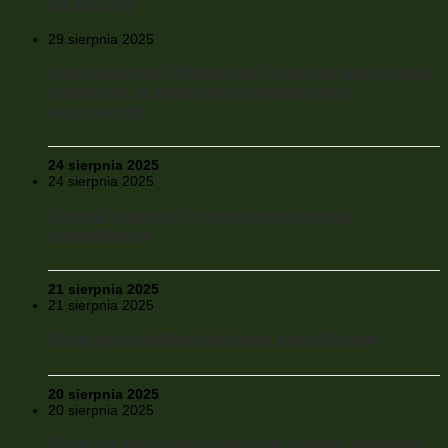
dla Ukrainy
29 sierpnia 2025
Karol Nawrocki i Wołodymyr Zelensky wzięli udział
w dyskusji na temat koordynacji polityki
zagranicznej
24 sierpnia 2025
24 sierpnia 2025
Ukraina świętuje 34 rocznicę ogłoszenia
niezależności
21 sierpnia 2025
21 sierpnia 2025
Rosja żąda oddania Donbasu przez Ukrainę
20 sierpnia 2025
20 sierpnia 2025
Rosja nie jest w stanie wskazać terminu spotkania