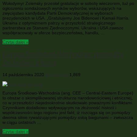
Wołodymyr Zelensky przesłał gratulacje w sobotę wieczorem, tuż po
ogłoszeniu sondażowych wyników wyborów, wskazujących na
zwycięstwo kandydata Partii Demokratycznej w wyborach
prezydenckich w USA. „Gratulujemy Joe Bidenowi i Kamali Harris.
Ukraina z optymizmem patrzy w przyszłość strategicznego
partnerstwa ze Stanami Zjednoczonymi. Ukraina i USA zawsze
współpracowały w sferze bezpieczeństwa, handlu, …
Czytaj dalej »
Europa Środkowo-Wschodnia: pomiędzy
Zachodem a Rosją
14 października 2020
Wydarzenia
1,869
Europa Środkowo-Wschodnia (ang. CEE – Central-Eastern Europe)
to obszar o skomplikowanej strukturze narodowościowej i etnicznej,
co w przeszłości niejednokrotnie skutkowało poważnymi konfliktami.
Czynnikiem dodatkowo wpływającym na złożoność historii i
współczesności tego regionu jest fakt, iż rozciąga się on pomiędzy
dwoma silnie rywalizującymi pomiędzy sobą biegunami – zwłaszcza
w ciągu ostatnich …
Czytaj dalej »