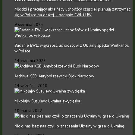
Młodzi i pracujący ukraińscy uchodźcy częściej planują zatrzymać
się w Polsce na dłużej – badanie EWL i UW
9 sierpnia 2023
Badanie EWL: większość uchodźców z Ukrainy spędzi Wielkanoc
w Polsce
14 kwietnia 2023
Archiwa KGB: Antybolszewicki Blok Narodów
14 września 2018
Mikołajw Susujew: Ukraina zwycięska
18 marca 2022
Nic o nas bez nas czyli o znaczeniu Ukrainy w grze o Ukrainę