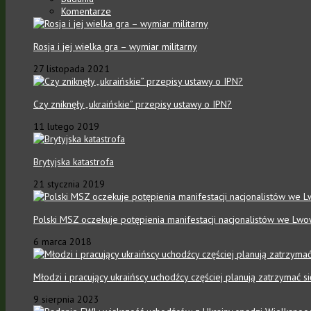
Komentarze
Rosja i jej wielka gra – wymiar militarny
27 listopada 2021
Czy zniknęły „ukraińskie” przepisy ustawy o IPN?
11 lutego 2019
Brytyjska katastrofa
21 stycznia 2019
Polski MSZ oczekuje potępienia manifestacji nacjonalistów we Lwo
6 marca 2018
Młodzi i pracujący ukraińscy uchodźcy częściej planują zatrzymać 
9 sierpnia 2023