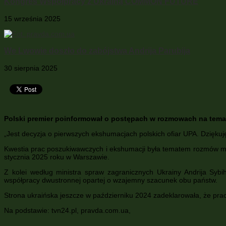
Kongres Współpracy z Ukrainą COMMON FUTURE
15 września 2025
We Lwowie doszło do zabójstwa Andrija Parubija
30 sierpnia 2025
Polski premier poinformował o postępach w rozmowach na tem
„Jest decyzja o pierwszych ekshumacjach polskich ofiar UPA. Dziękuję
Kwestia prac poszukiwawczych i ekshumacji była tematem rozmów mini
stycznia 2025 roku w Warszawie.
Z kolei według ministra spraw zagranicznych Ukrainy Andrija Sybi
współpracy dwustronnej opartej o wzajemny szacunek obu państw.
Strona ukraińska jeszcze w październiku 2024 zadeklarowała, że pr
Na podstawie: tvn24.pl, pravda.com.ua,