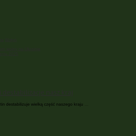
na
Wołyń
em wojny na Ukrainie
czniu 2025
 destabilizacje nasz kraj
tin destabilizuje wielką część naszego kraju …