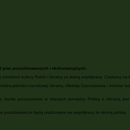
at prac poszukiwawczych i ekshumacyjnych.
 ministrom kultury Polski i Ukrainy za dobrą współpracę. Czekamy na k
stra jedności narodowej Ukrainy, Ołeksija Czernyszowa i minister ku
hi, każde porozumienie w relacjach pomiędzy Polską a Ukrainą jest 
ace poszukiwawcze będą realizowane we współpracy ze stroną polską