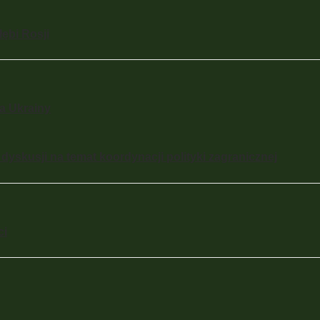
ębi Rosji
a Ukrainy
dyskusji na temat koordynacji polityki zagranicznej
ci