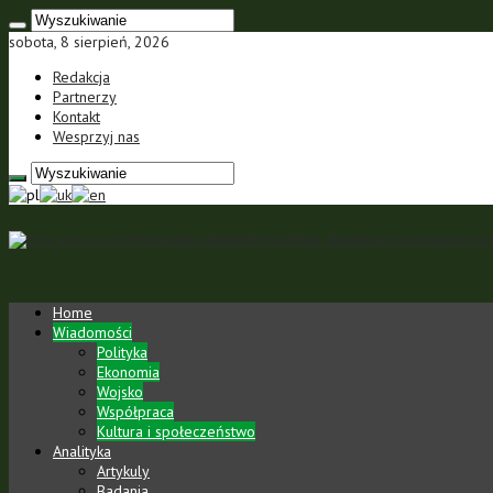
sobota, 8 sierpień, 2026
Redakcja
Partnerzy
Kontakt
Wesprzyj nas
Portal polsko-ukraiński Portal Polsko-Ukraiński jest portalem inte
Home
Wiadomości
Polityka
Ekonomia
Wojsko
Współpraca
Kultura i społeczeństwo
Analityka
Artykuly
Badania