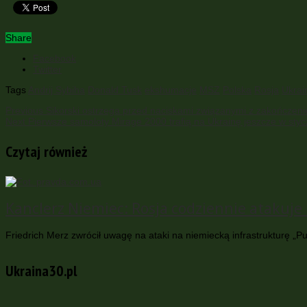
Share
Facebook
Twitter
Tags
Andrij Sybiha
Donald Tusk
ekshumacje
MSZ
Polska
Rosja
Ukrai
Previous
Sikorski ostrzega przed naciskami związanymi z zakończeni
Next
Pierwsze samoloty Mirage 2000 trafią na Ukrainę jeszcze w sty
Czytaj również
Kanclerz Niemiec: Rosja codziennie atakuje i
Friedrich Merz zwrócił uwagę na ataki na niemiecką infrastrukturę „Pu
Ukraina30.pl