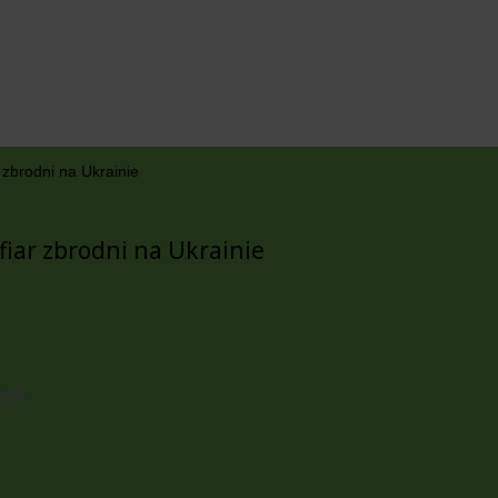
 zbrodni na Ukrainie
fiar zbrodni na Ukrainie
cast