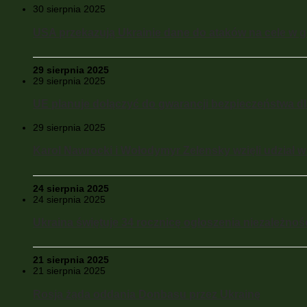
30 sierpnia 2025
USA przekazują Ukrainie dane do ataków na cele w gł
29 sierpnia 2025
29 sierpnia 2025
UE planuje dołączyć do gwarancji bezpieczeństwa dl
29 sierpnia 2025
Karol Nawrocki i Wołodymyr Zelensky wzięli udział w 
24 sierpnia 2025
24 sierpnia 2025
Ukraina świętuje 34 rocznicę ogłoszenia niezależnoś
21 sierpnia 2025
21 sierpnia 2025
Rosja żąda oddania Donbasu przez Ukrainę