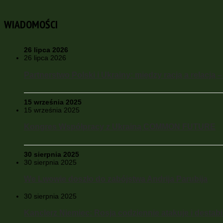
WIADOMOŚCI
26 lipca 2026
26 lipca 2026
Partnerstwo Polski i Ukrainy: między racją a relacją 
15 września 2025
15 września 2025
Kongres Współpracy z Ukrainą COMMON FUTURE
30 sierpnia 2025
30 sierpnia 2025
We Lwowie doszło do zabójstwa Andrija Parubija
30 sierpnia 2025
Kanclerz Niemiec: Rosja codziennie atakuje i destabil