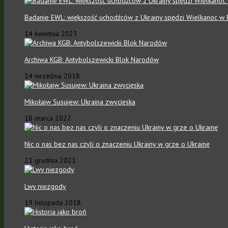
Badanie EWL: większość uchodźców z Ukrainy spędzi Wielkanoc w 
14 kwietnia 2023
Archiwa KGB: Antybolszewicki Blok Narodów
14 września 2018
Mikołajw Susujew: Ukraina zwycięska
18 marca 2022
Nic o nas bez nas czyli o znaczeniu Ukrainy w grze o Ukrainę
21 grudnia 2021
Lwy niezgody
19 listopada 2018