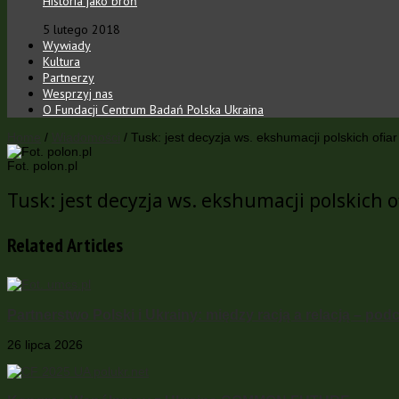
Historia jako broń
5 lutego 2018
Wywiady
Kultura
Partnerzy
Wesprzyj nas
O Fundacji Centrum Badań Polska Ukraina
Home
/
Wiadomości
/
Tusk: jest decyzja ws. ekshumacji polskich ofiar
Fot. polon.pl
Tusk: jest decyzja ws. ekshumacji polskich o
Related Articles
Partnerstwo Polski i Ukrainy: między racją a relacją – pod
26 lipca 2026