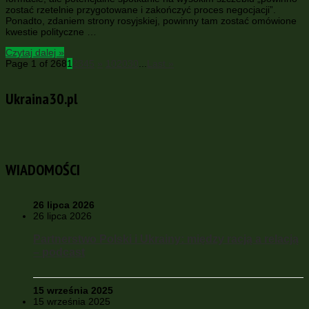
zostać rzetelnie przygotowane i zakończyć proces negocjacji”.
Ponadto, zdaniem strony rosyjskiej, powinny tam zostać omówione
kwestie polityczne …
Czytaj dalej »
Page 1 of 268
1
2
3
4
5
»
10
20
30
...
Last »
Ukraina30.pl
WIADOMOŚCI
26 lipca 2026
26 lipca 2026
Partnerstwo Polski i Ukrainy: między racją a relacją
– podcast
15 września 2025
15 września 2025