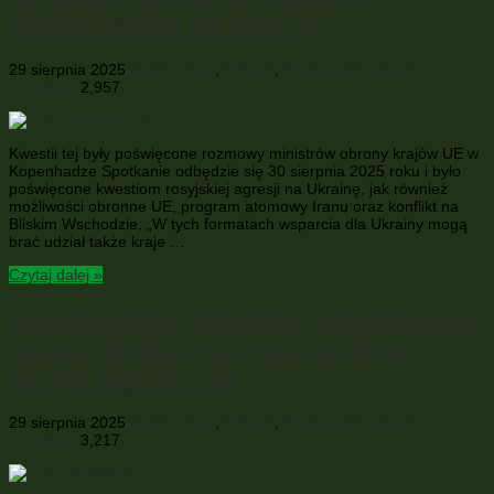
bezpieczeństwa dla Ukrainy
29 sierpnia 2025
Wiadomości
,
Wojsko
,
Współpraca polsko-
ukraińska
2,957
Kwestii tej były poświęcone rozmowy ministrów obrony krajów UE w
Kopenhadze Spotkanie odbędzie się 30 sierpnia 2025 roku i było
poświęcone kwestiom rosyjskiej agresji na Ukrainę, jak również
możliwości obronne UE, program atomowy Iranu oraz konflikt na
Bliskim Wschodzie. „W tych formatach wsparcia dla Ukrainy mogą
brać udział także kraje …
Czytaj dalej »
Karol Nawrocki i Wołodymyr Zelensky wzięli
udział w dyskusji na temat koordynacji
polityki zagranicznej
29 sierpnia 2025
Wiadomości
,
Wojsko
,
Współpraca polsko-
ukraińska
3,217