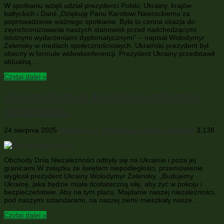
W spotkaniu wzięli udział prezydenci Polski, Ukrainy, krajów
bałtyckich i Danii „Dziękuję Panu Karolowi Nawrockiemu za
poprowadzenie ważnego spotkania. Była to cenna okazja do
zsynchronizowania naszych stanowisk przed nadchodzącymi
istotnymi wydarzeniami dyplomatycznymi” – napisał Wołodymyr
Zelensky w mediach społecznościowych. Ukraiński prezydent był
obecny w formule wideokonferencji. Prezydent Ukrainy przedstawił
aktualną …
Czytaj dalej »
Ukraina świętuje 34 rocznicę ogłoszenia
niezależności
24 sierpnia 2025
Wiadomości
,
Współpraca polsko-ukraińska
3,138
Obchody Dnia Niezależności odbyły się na Ukrainie i poza jej
granicami W związku ze świętem niepodległości, przemówienie
wygłosił prezydent Ukrainy Wołodymyr Zelensky. „Budujemy
Ukrainę, jaka będzie miała dostateczną siłę, aby żyć w pokoju i
bezpieczeństwie. Aby na tym placu, Majdanie naszej niezależności,
pod naszymi sztandarami, na naszej ziemi mieszkały nasze …
Czytaj dalej »