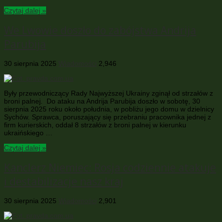
Czytaj dalej »
We Lwowie doszło do zabójstwa Andrija
Parubija
30 sierpnia 2025
Wiadomości
2,946
Były przewodniczący Rady Najwyższej Ukrainy zginął od strzałów z
broni palnej. Do ataku na Andrija Parubija doszło w sobotę, 30
sierpnia 2025 roku około południa, w pobliżu jego domu w dzielnicy
Sychów. Sprawca, poruszający się przebraniu pracownika jednej z
firm kurierskich, oddał 8 strzałów z broni palnej w kierunku
ukraińskiego …
Czytaj dalej »
Kanclerz Niemiec: Rosja codziennie atakuje
i destabilizacje nasz kraj
30 sierpnia 2025
Wiadomości
2,901