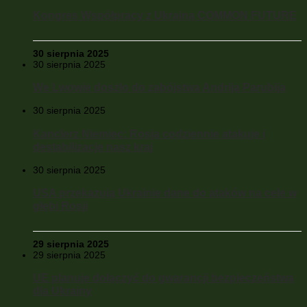
Kongres Współpracy z Ukrainą COMMON FUTURE
30 sierpnia 2025
30 sierpnia 2025
We Lwowie doszło do zabójstwa Andrija Parubija
30 sierpnia 2025
Kanclerz Niemiec: Rosja codziennie atakuje i
destabilizacje nasz kraj
30 sierpnia 2025
USA przekazują Ukrainie dane do ataków na cele w
głębi Rosji
29 sierpnia 2025
29 sierpnia 2025
UE planuje dołączyć do gwarancji bezpieczeństwa
dla Ukrainy