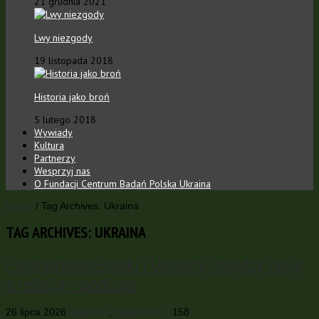
21 grudnia 2021
Lwy niezgody
19 listopada 2018
Historia jako broń
5 lutego 2018
Wywiady
Kultura
Partnerzy
Wesprzyj nas
O Fundacji Centrum Badań Polska Ukraina
Home
/
Tag Archives: Ukraina
TAG ARCHIVES:
UKRAINA
Partnerstwo Polski i Ukrainy: między racją
a relacją – podcast
26 lipca 2026
Analityka
,
Wiadomości
158