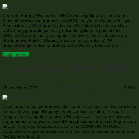
Centrum Europy Wschodniej UMCS we współpracy z Instytutem
Stosunków Międzynarodowych UMCS, Instytutem Nauk o Polityce i
Administracji UMCS oraz Wydziałem Politologii i Dziennikarstwa
UMCS przygotowało pierwszy odcinek cyklu mini podcastów
«Wschód Europy: polityka i społeczeństwo», który zatytułowano
„Partnerstwo Polski i Ukrainy: między racją a relacją”. W
prezentowanym odcinku profesorowie Walenty Baluk (CEW, …
Czytaj dalej »
Kongres Współpracy z Ukrainą COMMON
FUTURE
15 września 2025
Wiadomości
,
Współpraca polsko-ukraińska
2,893
Współpraca międzynarodowa kluczem dla bezpieczeństwa i rozwoju
Biznes i Inwestycje, Regiony i Społeczności Lokalne, Europa i
Integracja oraz Społeczeństwo i Współpraca – to cztery kluczowe
zagadnienia tematyczne, wokół których skoncentruje się tegoroczna
edycja Kongresu Współpracy z Ukrainą COMMON FUTURE.
Wydarzenie, które odbędzie się w dniach 22-23 września na terenie
Międzynarodowych …