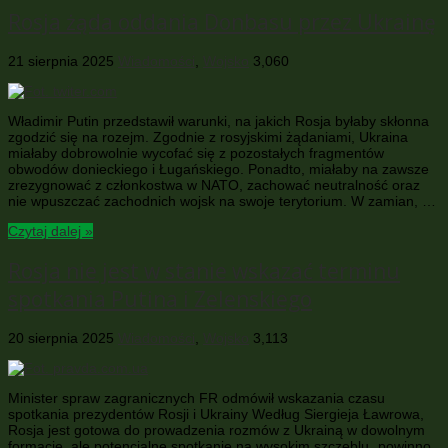
Rosja żąda oddania Donbasu przez Ukrainę
21 sierpnia 2025
Wiadomości
,
Wojsko
3,060
Władimir Putin przedstawił warunki, na jakich Rosja byłaby skłonna
zgodzić się na rozejm. Zgodnie z rosyjskimi żądaniami, Ukraina
miałaby dobrowolnie wycofać się z pozostałych fragmentów
obwodów donieckiego i Ługańskiego. Ponadto, miałaby na zawsze
zrezygnować z członkostwa w NATO, zachować neutralność oraz
nie wpuszczać zachodnich wojsk na swoje terytorium. W zamian, …
Czytaj dalej »
Rosja nie jest w stanie wskazać terminu
spotkania Putina i Zelenskiego
20 sierpnia 2025
Wiadomości
,
Wojsko
3,113
Minister spraw zagranicznych FR odmówił wskazania czasu
spotkania prezydentów Rosji i Ukrainy Według Siergieja Ławrowa,
Rosja jest gotowa do prowadzenia rozmów z Ukrainą w dowolnym
formacie, ale potencjalne spotkanie na wysokim szczeblu „powinno