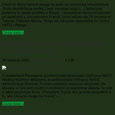
Friedrich Merz zwrócił uwagę na ataki na niemiecką infrastrukturę
„Putin destabilizuje wielką część naszego kraju (…) faktycznie
jesteśmy w stanie konfliktu z Rosją” – powiedział niemiecki kanclerz
po spotkaniu z prezydentem Francji, które odbyło się 29 sierpnia w
Tulonie. Zdaniem Merza, Rosja nie odczuwa zagrożenia ze strony
NATO i dlatego …
Czytaj dalej »
USA przekazują Ukrainie dane do ataków
na cele w głębi Rosji
30 sierpnia 2025
Wiadomości
,
Wojsko
3,235
O działaniach Pentagonu poinformował ambasador USA przy NATO
Według Matthew Wittakera, przedstawiciela USA przy NATO,
administracja Donalda Trumpa zwiększa wsparcie wojskowe dla
Ukrainy, w tym jeśli chodzi o możliwość prowadzenia ataków na cele
w głębi terytorium Rosji. „Prezydent Trump dba przede wszystkim o
to, aby Ukraina mogła się bronić” – …
Czytaj dalej »
UE planuje dołączyć do gwarancji