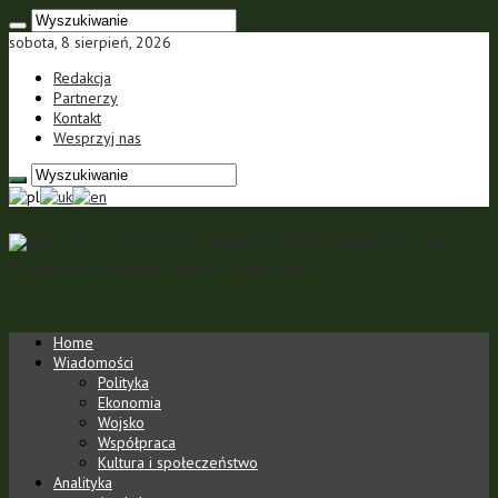
sobota, 8 sierpień, 2026
Redakcja
Partnerzy
Kontakt
Wesprzyj nas
Portal polsko-ukraiński Portal Polsko-Ukraiński jest portalem
internetowym o charakterze analityczno-informacyjnym
Home
Wiadomości
Polityka
Ekonomia
Wojsko
Współpraca
Kultura i społeczeństwo
Analityka