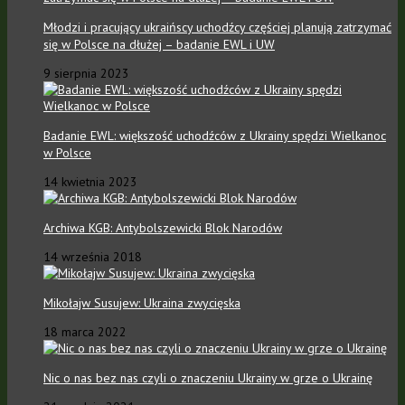
Młodzi i pracujący ukraińscy uchodźcy częściej planują zatrzymać
się w Polsce na dłużej – badanie EWL i UW
9 sierpnia 2023
Badanie EWL: większość uchodźców z Ukrainy spędzi Wielkanoc
w Polsce
14 kwietnia 2023
Archiwa KGB: Antybolszewicki Blok Narodów
14 września 2018
Mikołajw Susujew: Ukraina zwycięska
18 marca 2022
Nic o nas bez nas czyli o znaczeniu Ukrainy w grze o Ukrainę