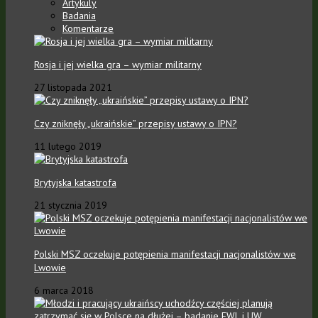
Artykuly
Badania
Komentarze
Rosja i jej wielka gra – wymiar militarny
27 listopada 2021
Czy zniknęły „ukraińskie” przepisy ustawy o IPN?
11 lutego 2019
Brytyjska katastrofa
21 stycznia 2019
Polski MSZ oczekuje potępienia manifestacji nacjonalistów we
Lwowie
6 marca 2018