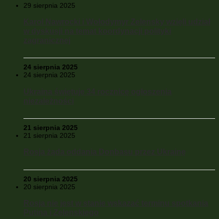
29 sierpnia 2025
Karol Nawrocki i Wołodymyr Zelensky wzięli udział
w dyskusji na temat koordynacji polityki
zagranicznej
24 sierpnia 2025
24 sierpnia 2025
Ukraina świętuje 34 rocznicę ogłoszenia
niezależności
21 sierpnia 2025
21 sierpnia 2025
Rosja żąda oddania Donbasu przez Ukrainę
20 sierpnia 2025
20 sierpnia 2025
Rosja nie jest w stanie wskazać terminu spotkania
Putina i Zelenskiego