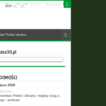
dań Polska Ukraina
ina30.pl
DOMOŚCI
lipca 2026
lipca 2026
nerstwo Polski i Ukrainy: między racją a
cją – podcast