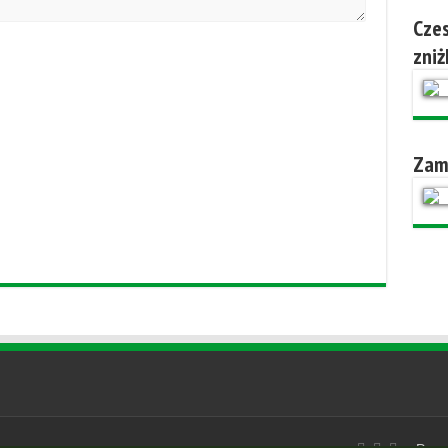
Czes
zniż
Zam