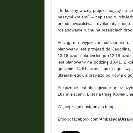
„To kolejny ważny projekt mający na ce
naszymi krajami” – napisano w oświad
przedstawicielstwa dyplomatyczne
rozładowanie ruchu na przejściach dro
Pociąg ma wyjeżdżać codziennie o 1
planowany jest przyjazd do Jagodina, 
13.18 czasu ukraińskiego (12.18 czas
jest planowany na godzinę 13.41. Z k
godzinie 14.51 czasu polskiego, wy
ukraińskiego), a przyjazd od Kowla o go
Połączenie jest obsługiwane przez sz
187 miejscami. Bilet na trasę Kowel-Ch
Więcej zdjęć dostępnych
tutaj
Źródło:
facebook.com/AmbasadaUkrain