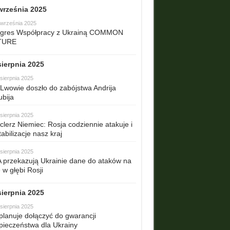
września 2025
 września 2025
gres Współpracy z Ukrainą COMMON
TURE
sierpnia 2025
sierpnia 2025
Lwowie doszło do zabójstwa Andrija
ubija
sierpnia 2025
clerz Niemiec: Rosja codziennie atakuje i
abilizacje nasz kraj
sierpnia 2025
 przekazują Ukrainie dane do ataków na
 w głębi Rosji
sierpnia 2025
sierpnia 2025
planuje dołączyć do gwarancji
pieczeństwa dla Ukrainy