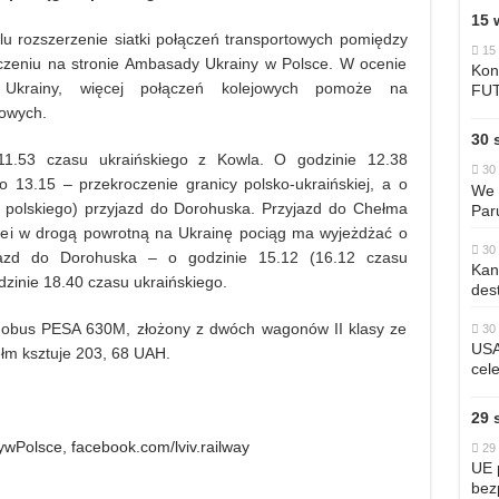
15 
lu rozszerzenie siatki połączeń transportowych pomiędzy
15
czeniu na stronie Ambasady Ukrainy w Polsce. W ocenie
Kon
go Ukrainy, więcej połączeń kolejowych pomoże na
FU
gowych.
30 
1.53 czasu ukraińskiego z Kowla. O godzinie 12.38
30 
o 13.15 – przekroczenie granicy polsko-ukraińskiej, a o
We 
u polskiego) przyjazd do Dorohuska. Przyjazd do Chełma
Par
olei w drogą powrotną na Ukrainę pociąg ma wyjeżdżać o
30 
jazd do Dorohuska – o godzinie 15.12 (16.12 czasu
Kan
dzinie 18.40 czasu ukraińskiego.
dest
ynobus PESA 630M, złożony z dwóch wagonów II klasy ze
30 
USA
ełm ksztuje 203, 68 UAH.
cele
29 
ywPolsce
,
facebook.com/lviv.railway
29 
UE 
bez