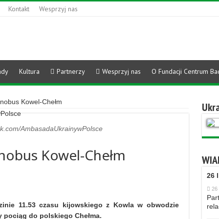
Kontakt
Wesprzyj nas
ady
Kultura
Partnerzy
Wesprzyj nas
O Fundacji Centrum Ba
zynobus Kowel-Chełm
Ukra
k.com/AmbasadaUkrainywPolsce
zynobus Kowel-Chełm
WIA
26 
26 
Part
zinie 11.53 czasu kijowskiego z Kowla w obwodzie
rela
y pociąg do polskiego Chełma.