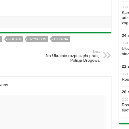
29 
Kar
udzi
zag
24 
A
POLSKA
SZYNOBUS
UKRAINA
24 
Ukr
Next
nie
Na Ukrainie rozpoczęła pracę
Policja Drogowa
21 
21 
Ros
wany.
20 
20 
Ros
spo