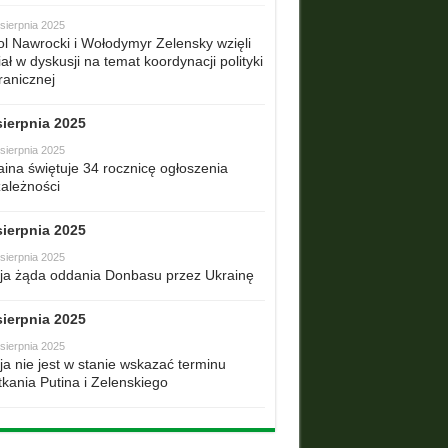
sierpnia 2025
ol Nawrocki i Wołodymyr Zelensky wzięli
ał w dyskusji na temat koordynacji polityki
ranicznej
sierpnia 2025
sierpnia 2025
aina świętuje 34 rocznicę ogłoszenia
zależności
sierpnia 2025
sierpnia 2025
ja żąda oddania Donbasu przez Ukrainę
sierpnia 2025
sierpnia 2025
ja nie jest w stanie wskazać terminu
tkania Putina i Zelenskiego