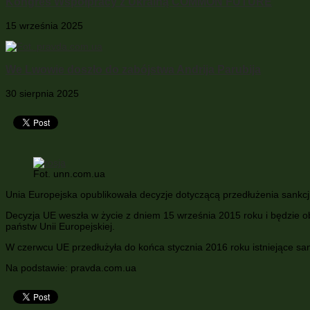
Kongres Współpracy z Ukrainą COMMON FUTURE
15 września 2025
We Lwowie doszło do zabójstwa Andrija Parubija
30 sierpnia 2025
Fot. unn.com.ua
Unia Europejska opublikowała decyzje dotyczącą przedłużenia sankcji 
Decyzja UE weszła w życie z dniem 15 września 2015 roku i będzie
państw Unii Europejskiej.
W czerwcu UE przedłużyła do końca stycznia 2016 roku istniejące sa
Na podstawie: pravda.com.ua