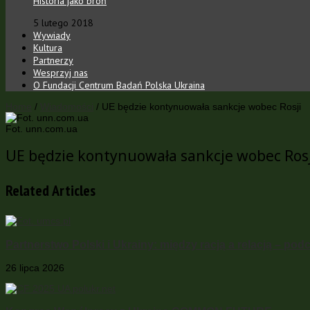
Historia jako broń
5 lutego 2018
Wywiady
Kultura
Partnerzy
Wesprzyj nas
O Fundacji Centrum Badań Polska Ukraina
Home
/
Wiadomości
/
UE będzie kontynuowała sankcje wobec Rosji
Fot. unn.com.ua
UE będzie kontynuowała sankcje wobec Rosj
Related Articles
Partnerstwo Polski i Ukrainy: między racją a relacją – pod
26 lipca 2026