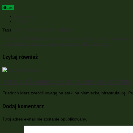
Share
Facebook
Twitter
Tags
krym
Rosja
sanckje
UE
Ukraina
Previous
PGNiG jest zainteresowana współpracą z sumską fabryką 
Next
Terroryści znowu blokują dostawy węgla z Donbasu
Czytaj również
Kanclerz Niemiec: Rosja codziennie atakuje i
Friedrich Merz zwrócił uwagę na ataki na niemiecką infrastrukturę „Pu
Dodaj komentarz
Twój adres e-mail nie zostanie opublikowany.