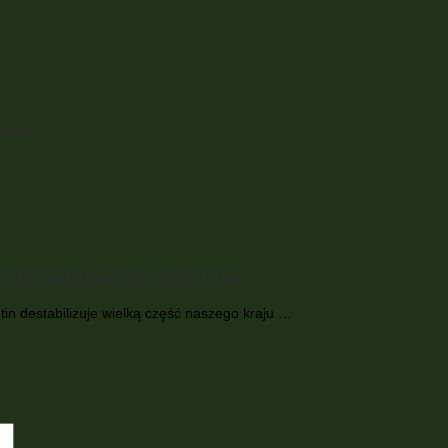
maszyn
 destabilizacje nasz kraj
tin destabilizuje wielką część naszego kraju …