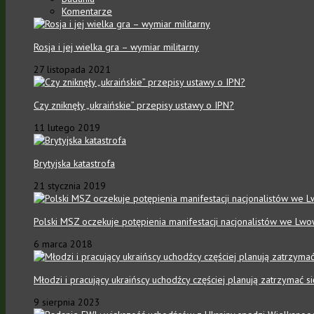
Komentarze
Rosja i jej wielka gra – wymiar militarny
27 listopada 2021
Czy zniknęły „ukraińskie” przepisy ustawy o IPN?
11 lutego 2019
Brytyjska katastrofa
21 stycznia 2019
Polski MSZ oczekuje potępienia manifestacji nacjonalistów we Lwo
6 marca 2018
Młodzi i pracujący ukraińscy uchodźcy częściej planują zatrzymać 
9 sierpnia 2023