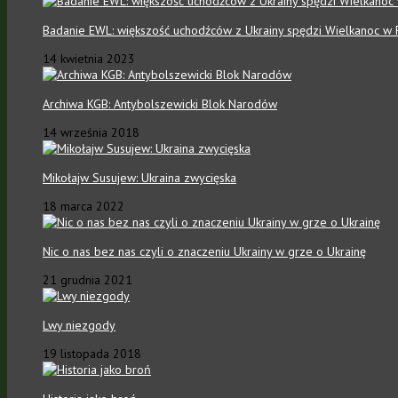
Badanie EWL: większość uchodźców z Ukrainy spędzi Wielkanoc w 
14 kwietnia 2023
Archiwa KGB: Antybolszewicki Blok Narodów
14 września 2018
Mikołajw Susujew: Ukraina zwycięska
18 marca 2022
Nic o nas bez nas czyli o znaczeniu Ukrainy w grze o Ukrainę
21 grudnia 2021
Lwy niezgody
19 listopada 2018