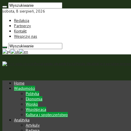
sobota, 8 sierpień, 2026
Redakcja
Partnerzy
Kontakt
Wesprzyj nas
Portal polsko-ukraiński Portal Polsko-Ukraiński jest portalem inte
Home
Wiadomości
Polityka
Ekonomia
Wojsko
Współpraca
Kultura i społeczeństwo
Analityka
Artykuly
Badania