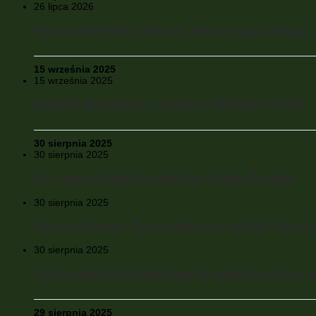
26 lipca 2026
Partnerstwo Polski i Ukrainy: między racją a relacją 
15 września 2025
15 września 2025
Kongres Współpracy z Ukrainą COMMON FUTURE
30 sierpnia 2025
30 sierpnia 2025
We Lwowie doszło do zabójstwa Andrija Parubija
30 sierpnia 2025
Kanclerz Niemiec: Rosja codziennie atakuje i destabil
30 sierpnia 2025
USA przekazują Ukrainie dane do ataków na cele w gł
29 sierpnia 2025