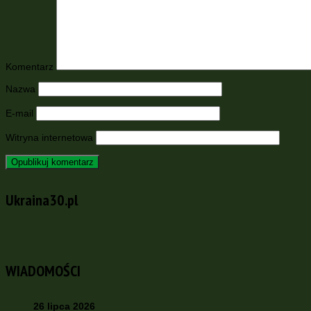
Komentarz
Nazwa
E-mail
Witryna internetowa
Ukraina30.pl
WIADOMOŚCI
26 lipca 2026