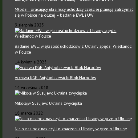
Młodzi i pracujący ukraińscy uchodźcy częściej planują zatrzymać
się w Polsce na dłużej – badanie EWL i UW
9 sierpnia 2023
Badanie EWL: większość uchodźców z Ukrainy spędzi Wielkanoc
w Polsce
14 kwietnia 2023
Archiwa KGB: Antybolszewicki Blok Narodów
14 września 2018
Mikołajw Susujew: Ukraina zwycięska
18 marca 2022
Nic o nas bez nas czyli o znaczeniu Ukrainy w grze o Ukrainę