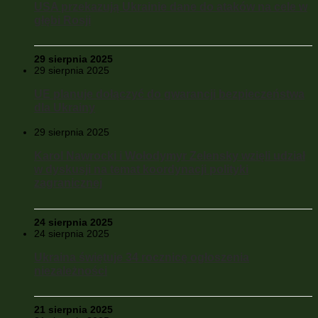
USA przekazują Ukrainie dane do ataków na cele w
głębi Rosji
29 sierpnia 2025
29 sierpnia 2025
UE planuje dołączyć do gwarancji bezpieczeństwa
dla Ukrainy
29 sierpnia 2025
Karol Nawrocki i Wołodymyr Zelensky wzięli udział
w dyskusji na temat koordynacji polityki
zagranicznej
24 sierpnia 2025
24 sierpnia 2025
Ukraina świętuje 34 rocznicę ogłoszenia
niezależności
21 sierpnia 2025