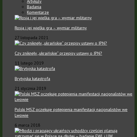
Artykuly
Badania
Komentarze
Rosja i jej wielka gra – wymiar militarny
27 listopada 2021
Czy zniknęły „ukraińskie” przepisy ustawy o IPN?
11 lutego 2019
Brytyjska katastrofa
21 stycznia 2019
Polski MSZ oczekuje potępienia manifestacji nacjonalistów we
Lwowie
6 marca 2018