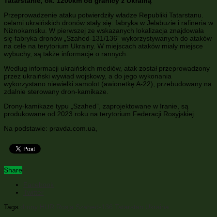
Tatarstanie, ok. 1200km od granicy z Ukrainą
Przeprowadzenie ataku potwierdziły władze Republiki Tatarstanu.
celami ukraińskich dronów stały się: fabryka w Jelabuzie i rafineria w
Niżnokamsku. W pierwszej ze wskazanych lokalizacja znajdowała
się fabryka dronów „Szahed-131/136” wykorzystywanych do ataków
na cele na terytorium Ukrainy. W miejscach ataków miały miejsce
wybuchy, są także informacje o rannych.
Według informacji ukraińskich mediów, atak został przeprowadzony
przez ukraiński wywiad wojskowy, a do jego wykonania
wykorzystano niewielki samolot (awionetkę A-22), przebudowany na
zdalnie sterowany dron-kamikaze.
Drony-kamikaze typu „Szahed”, zaprojektowane w Iranie, są
produkowane od 2023 roku na terytorium Federacji Rosyjskiej.
Na podstawie: pravda.com.ua,
Share
Facebook
Twitter
Tags
drony
HUR
Rosja
Szahed-136
Tatarstan
Ukraina