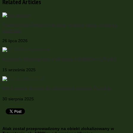
Related Articles
Partnerstwo Polski i Ukrainy: między racją a relacją –
podcast
26 lipca 2026
Kongres Współpracy z Ukrainą COMMON FUTURE
15 września 2025
We Lwowie doszło do zabójstwa Andrija Parubija
30 sierpnia 2025
Atak został przeprowadzony na obiekt zlokalizowany w