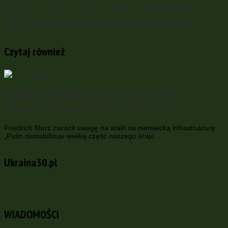
Previous
Zelensky: nie będzie bezpiecznej Europy bez Ukrainy w
NATO
Next
Prezydent Ukrainy podpisał ustawę zmniejszającą wiek
poborowy
Czytaj również
Kanclerz Niemiec: Rosja codziennie
atakuje i destabilizacje nasz kraj
Friedrich Merz zwrócił uwagę na ataki na niemiecką infrastrukturę
„Putin destabilizuje wielką część naszego kraju …
Ukraina30.pl
WIADOMOŚCI