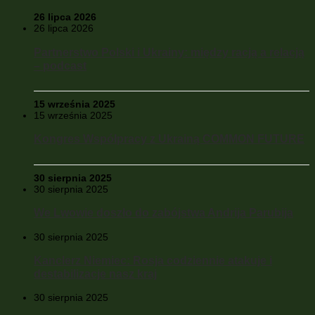
26 lipca 2026
26 lipca 2026
Partnerstwo Polski i Ukrainy: między racją a relacją
– podcast
15 września 2025
15 września 2025
Kongres Współpracy z Ukrainą COMMON FUTURE
30 sierpnia 2025
30 sierpnia 2025
We Lwowie doszło do zabójstwa Andrija Parubija
30 sierpnia 2025
Kanclerz Niemiec: Rosja codziennie atakuje i
destabilizacje nasz kraj
30 sierpnia 2025