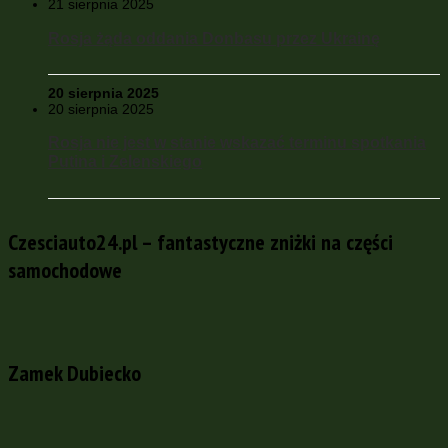
21 sierpnia 2025
Rosja żąda oddania Donbasu przez Ukrainę
20 sierpnia 2025
20 sierpnia 2025
Rosja nie jest w stanie wskazać terminu spotkania
Putina i Zelenskiego
Czesciauto24.pl – fantastyczne zniżki na części
samochodowe
Zamek Dubiecko