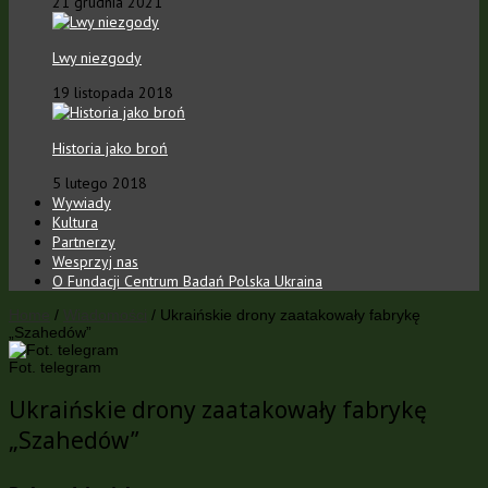
21 grudnia 2021
Lwy niezgody
19 listopada 2018
Historia jako broń
5 lutego 2018
Wywiady
Kultura
Partnerzy
Wesprzyj nas
O Fundacji Centrum Badań Polska Ukraina
Home
/
Wiadomości
/
Ukraińskie drony zaatakowały fabrykę
„Szahedów”
Fot. telegram
Ukraińskie drony zaatakowały fabrykę
„Szahedów”