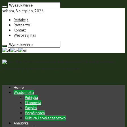
sobota, 8 sierpień, 2026
Redakcja
Partnerzy
Kontakt
Wesprzyj nas
Portal polsko-ukraiński Portal Polsko-Ukraiński jest portalem
internetowym o charakterze analityczno-informacyjnym
Home
Wiadomości
Polityka
Ekonomia
Wojsko
Współpraca
Kultura i społeczeństwo
Analityka