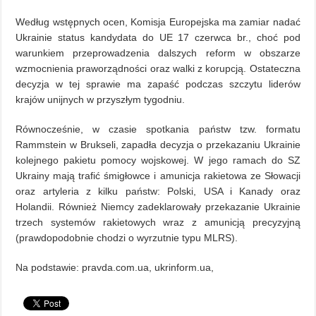
Według wstępnych ocen, Komisja Europejska ma zamiar nadać
Ukrainie status kandydata do UE 17 czerwca br., choć pod
warunkiem przeprowadzenia dalszych reform w obszarze
wzmocnienia praworządności oraz walki z korupcją. Ostateczna
decyzja w tej sprawie ma zapaść podczas szczytu liderów
krajów unijnych w przyszłym tygodniu.
Równocześnie, w czasie spotkania państw tzw. formatu
Rammstein w Brukseli, zapadła decyzja o przekazaniu Ukrainie
kolejnego pakietu pomocy wojskowej. W jego ramach do SZ
Ukrainy mają trafić śmigłowce i amunicja rakietowa ze Słowacji
oraz artyleria z kilku państw: Polski, USA i Kanady oraz
Holandii. Również Niemcy zadeklarowały przekazanie Ukrainie
trzech systemów rakietowych wraz z amunicją precyzyjną
(prawdopodobnie chodzi o wyrzutnie typu MLRS).
Na podstawie: pravda.com.ua, ukrinform.ua,