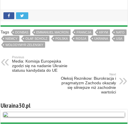
Tags
DONBAS
EMMANUEL MACRON
FRANCJA
KRYM
NATO
NIEMCY
OLAF SCHOLZ
POLSKA
ROSJA
UKRAINA
USA
WOŁODYMYR ZELENSKY
Previous
Media: Komisja Europejska
zgodzi się na nadanie Ukrainie
statusu kandydata do UE
Next
Ołeksij Reznikow: Biurokracja i
pragmatyzm Zachodu okazały
się silniejsze niż zachodnie
wartości
Ukraina30.pl