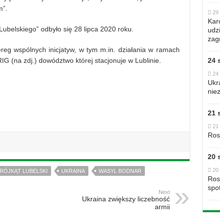
m”.
29 
Kar
ubelskiego” odbyło się 28 lipca 2020 roku.
udzi
zag
zereg wspólnych inicjatyw, w tym m.in. działania w ramach
24 
(na zdj.) dowództwo której stacjonuje w Lublinie.
24 
Ukr
nie
21 
21 
Ros
20 
20 
RÓJKĄT LUBELSKI
UKRAINA
WASYL BODNAR
Ros
spo
Next
Ukraina zwiększy liczebność
armii