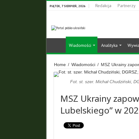
Redakcja
Partnerzy
PIĄTEK, 7 SIERPIEŃ, 2026
Wiadomości
Analityka
Wywi
Home
/
Wiadomości
/
MSZ Ukrainy zapowi
Fot. st. szer. Michał Chudziński, D
MSZ Ukrainy zapowi
Lubelskiego” w 202