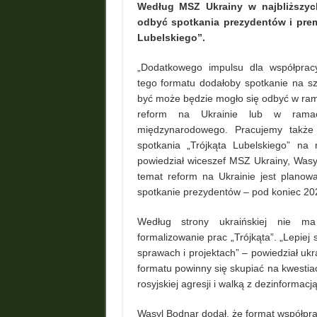
Według MSZ Ukrainy w najbliższyc
odbyć spotkania prezydentów i prem
Lubelskiego”.
„Dodatkowego impulsu dla współpracy
tego formatu dodałoby spotkanie na sz
być może będzie mogło się odbyć w ram
reform na Ukrainie lub w ramac
międzynarodowego. Pracujemy także
spotkania „Trójkąta Lubelskiego” na
powiedział wiceszef MSZ Ukrainy, Wasy
temat reform na Ukrainie jest planow
spotkanie prezydentów – pod koniec 20
Według strony ukraińskiej nie m
formalizowanie prac „Trójkąta”. „Lepiej
sprawach i projektach” – powiedział uk
formatu powinny się skupiać na kwestia
rosyjskiej agresji i walką z dezinformacją
Wasyl Bodnar dodał, że format współprac