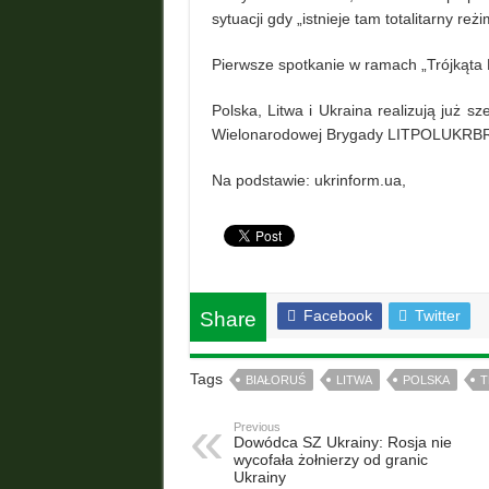
sytuacji gdy „istnieje tam totalitarny reżi
Pierwsze spotkanie w ramach „Trójkąta L
Polska, Litwa i Ukraina realizują już s
Wielonarodowej Brygady LITPOLUKRBRIG 
Na podstawie: ukrinform.ua,
Facebook
Twitter
Share
Tags
BIAŁORUŚ
LITWA
POLSKA
T
Previous
Dowódca SZ Ukrainy: Rosja nie
wycofała żołnierzy od granic
Ukrainy