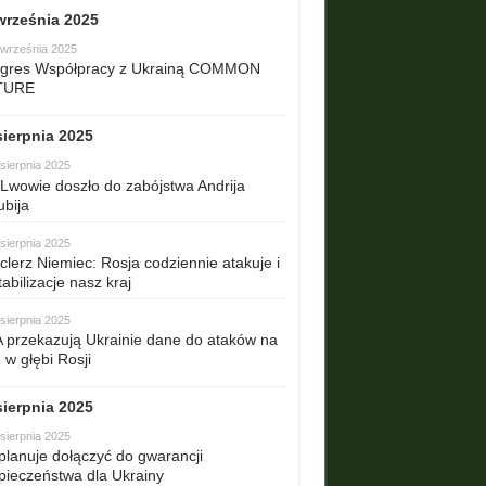
września 2025
 września 2025
gres Współpracy z Ukrainą COMMON
TURE
sierpnia 2025
sierpnia 2025
Lwowie doszło do zabójstwa Andrija
ubija
sierpnia 2025
clerz Niemiec: Rosja codziennie atakuje i
abilizacje nasz kraj
sierpnia 2025
 przekazują Ukrainie dane do ataków na
 w głębi Rosji
sierpnia 2025
sierpnia 2025
planuje dołączyć do gwarancji
pieczeństwa dla Ukrainy