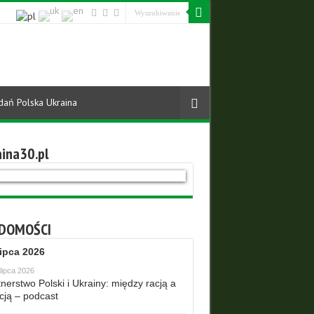
dań Polska Ukraina
ina30.pl
DOMOŚCI
lipca 2026
lipca 2026
nerstwo Polski i Ukrainy: między racją a
cją – podcast