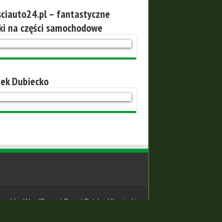
ciauto24.pl – fantastyczne
ki na części samochodowe
ek Dubiecko
red by
WordPress
|
Portal Polsko-Ukrainski