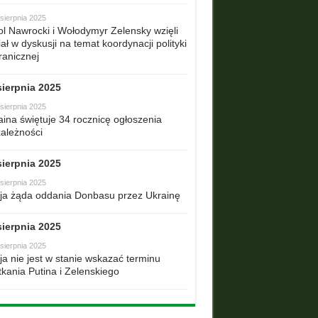
sierpnia 2025
ol Nawrocki i Wołodymyr Zelensky wzięli
ał w dyskusji na temat koordynacji polityki
ranicznej
sierpnia 2025
sierpnia 2025
aina świętuje 34 rocznicę ogłoszenia
zależności
sierpnia 2025
sierpnia 2025
ja żąda oddania Donbasu przez Ukrainę
sierpnia 2025
sierpnia 2025
ja nie jest w stanie wskazać terminu
tkania Putina i Zelenskiego