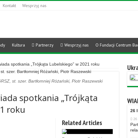
Kontakt
Wesprzyj nas
ady
Kultura
Partnerzy
Wesprzyj nas
O Fundacji Centrum Ba
ada spotkania „Trójkąta Lubelskiego” w 2021 roku
Ukra
GRSZ, st. szer. Bartłomniej Różański, Piotr Raszewski
ada spotkania „Trójkąta
WIA
1 roku
26 
26 
Related Articles
Part
rela