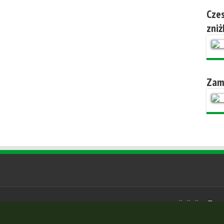
Czes
zniż
Zam
Powe