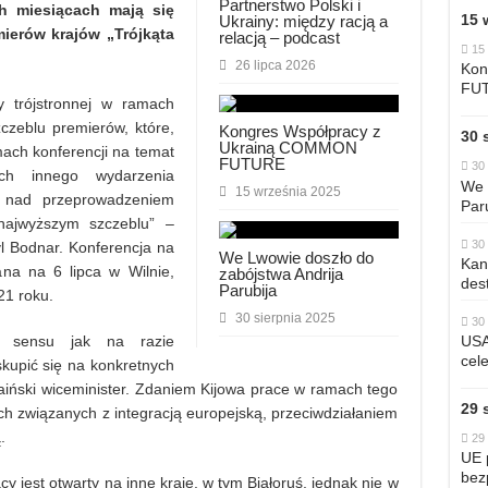
Partnerstwo Polski i
h miesiącach mają się
15 
Ukrainy: między racją a
ierów krajów „Trójkąta
relacją – podcast
15
26 lipca 2026
Kon
FU
 trójstronnej w ramach
czeblu premierów, które,
Kongres Współpracy z
30 
Ukrainą COMMON
ach konferencji na temat
FUTURE
30 
h innego wydarzenia
We 
15 września 2025
 nad przeprowadzeniem
Par
 najwyższym szczeblu” –
30 
l Bodnar. Konferencja na
We Lwowie doszło do
Kan
ana na 6 lipca w Wilnie,
zabójstwa Andrija
dest
Parubija
21 roku.
30 sierpnia 2025
30 
USA
a sensu jak na razie
cele
 skupić się na konkretnych
raiński wiceminister. Zdaniem Kijowa prace w ramach tego
29 
ch związanych z integracją europejską, przeciwdziałaniem
.
29 
UE 
bez
y jest otwarty na inne kraje, w tym Białoruś, jednak nie w