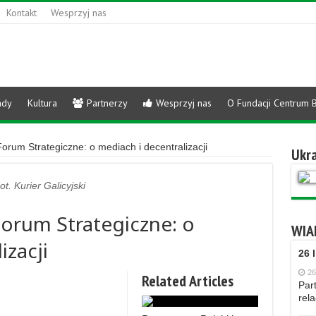
Kontakt
Wesprzyj nas
ady
Kultura
Partnerzy
Wesprzyj nas
O Fundacji Centrum 
orum Strategiczne: o mediach i decentralizacji
Ukra
ot. Kurier Galicyjski
Forum Strategiczne: o
WIA
izacji
26 
26
Related Articles
Part
rela