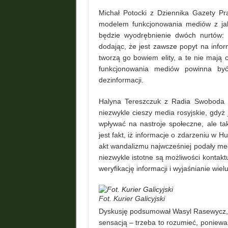
Michał Potocki z Dziennika Gazety Pr
modelem funkcjonowania mediów z ja
będzie wyodrębnienie dwóch nurtów: d
dodając, że jest zawsze popyt na info
tworzą go bowiem elity, a te nie mają
funkcjonowania mediów powinna być 
dezinformacji.
Halyna Tereszczuk z Radia Swoboda z
niezwykle cieszy media rosyjskie, gdyż
wpływać na nastroje społeczne, ale ta
jest fakt, iż informacje o zdarzeniu w H
akt wandalizmu najwcześniej podały medi
niezwykle istotne są możliwości kontakt
weryfikację informacji i wyjaśnianie wiel
Fot. Kurier Galicyjski
Dyskusję podsumował Wasyl Rasewycz, re
sensacją – trzeba to rozumieć, poniewa