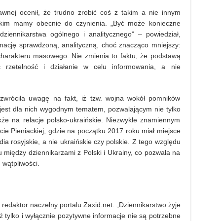
awnej ocenił, że trudno zrobić coś z takim a nie innym
kim mamy obecnie do czynienia. „Być może konieczne
ziennikarstwa ogólnego i analitycznego” – powiedział,
rmację sprawdzoną, analityczną, choć znacząco mniejszy:
 charakteru masowego. Nie zmienia to faktu, że podstawą
rzetelność i działanie w celu informowania, a nie
wróciła uwagę na fakt, iż tzw. wojna wokół pomników
 jest dla nich wygodnym tematem, pozwalającym nie tylko
kże na relacje polsko-ukraińskie. Niezwykle znamiennym
ucie Pieniackiej, gdzie na początku 2017 roku miał miejsce
a rosyjskie, a nie ukraińskie czy polskie. Z tego względu
u między dziennikarzami z Polski i Ukrainy, co pozwala na
u wątpliwości.
daktor naczelny portalu Zaxid.net. „Dziennikarstwo żyje
ż tylko i wyłącznie pozytywne informacje nie są potrzebne