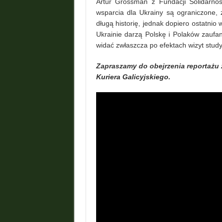
Artur Grossman z Fundacji Solidarnoś
wsparcia dla Ukrainy są ograniczone,
długą historię, jednak dopiero ostatnio
Ukrainie darzą Polskę i Polaków zaufan
widać zwłaszcza po efektach wizyt stud
Zapraszamy do obejrzenia reportażu z
Kuriera Galicyjskiego.