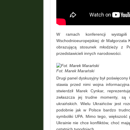
W ramach konferencji wystąpil
Wschodnioeuropejskiej: dr Małgorzata Ku
obrazującą stosunek młodzieży z P
przedstawicieli innych narodowości.
Fot. Marek Marański
Drugi panel dyskusyjny był poświęcony
stawia przed nimi wojna informacyjna
stwierdził Marek Cynkar, reprezentuj
zwłaszcza jej trudne momenty, są w
ukraińskich. Wielu Ukraińców jest ro
podobnie jak w Polsce bardzo trudno
symboliki UPA. Mimo tego, większość p
Ukrainie nie chce konfliktów, choć ma
ostatnich tygodniach.