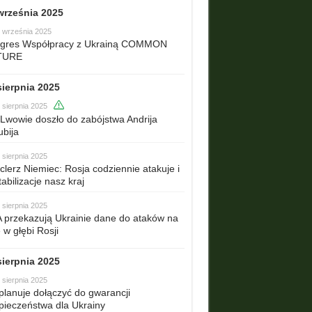
września 2025
 września 2025
gres Współpracy z Ukrainą COMMON
TURE
sierpnia 2025
 sierpnia 2025
Lwowie doszło do zabójstwa Andrija
ubija
 sierpnia 2025
clerz Niemiec: Rosja codziennie atakuje i
abilizacje nasz kraj
 sierpnia 2025
 przekazują Ukrainie dane do ataków na
 w głębi Rosji
sierpnia 2025
 sierpnia 2025
planuje dołączyć do gwarancji
pieczeństwa dla Ukrainy