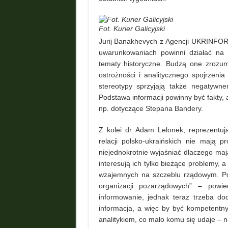
Fot. Kurier Galicyjski
Jurij Banakhevych z Agencji UKRINFOR
uwarunkowaniach powinni działać na r
tematy historyczne. Budzą one zrozum
ostrożności i analitycznego spojrzeni
stereotypy sprzyjają także negatywn
Podstawa informacji powinny być fakty, 
np. dotyczące Stepana Bandery.
Z kolei dr Adam Lelonek, reprezentuj
relacji polsko-ukraińskich nie mają 
niejednokrotnie wyjaśniać dlaczego mają
interesują ich tylko bieżące problemy, 
wzajemnych na szczeblu rządowym. Pon
organizacji pozarządowych” – powi
informowanie, jednak teraz trzeba do
informacja, a więc by być kompetentny
analitykiem, co mało komu się udaje – 