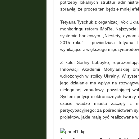
potrzeby lokalnych struktur administ
sprawią, że proces ten będzie mniej efe
Tetyana Tyschuk z organizacji Vox Ukra
monitoringu reform IMoRe. Najszybciej 
systemie bankowym. „Niestety, dynami
2015 roku” – powiedziała Tetyana T
wynikające z większego międzynarodow
Z kolei Serhiy Loboyko, reprezentuj
Innowacji Akademii Mohylańskiej omó
wdrożonych w stolicy Ukrainy. W syste
jego działanie ma wpływ na rozwiązyw
nielegalnej zabudowy, powstającej w
System petycji elektronicznych tworz
czasie władze miasta zaczęły z ni
partycypacyjnego: za pośrednictwem sy
projektów, jakie mają być realizowane w 