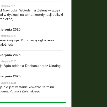
 sierpnia 2025
ol Nawrocki i Wołodymyr Zelensky wzięli
ał w dyskusji na temat koordynacji polityki
ranicznej
sierpnia 2025
 sierpnia 2025
aina świętuje 34 rocznicę ogłoszenia
zależności
sierpnia 2025
 sierpnia 2025
ja żąda oddania Donbasu przez Ukrainę
sierpnia 2025
 sierpnia 2025
ja nie jest w stanie wskazać terminu
tkania Putina i Zelenskiego