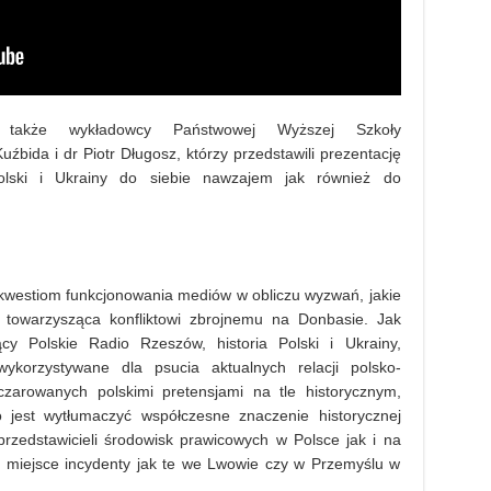
i także wykładowcy Państwowej Wyższej Szkoły
źbida i dr Piotr Długosz, którzy przedstawili prezentację
olski i Ukrainy do siebie nawzajem jak również do
 kwestiom funkcjonowania mediów w obliczu wyzwań, jakie
 towarzysząca konfliktowi zbrojnemu na Donbasie. Jak
ący Polskie Radio Rzeszów, historia Polski i Ukrainy,
ykorzystywane dla psucia aktualnych relacji polsko-
zczarowanych polskimi pretensjami na tle historycznym,
 jest wytłumaczyć współczesne znaczenie historycznej
rzedstawicieli środowisk prawicowych w Polsce jak i na
ją miejsce incydenty jak te we Lwowie czy w Przemyślu w