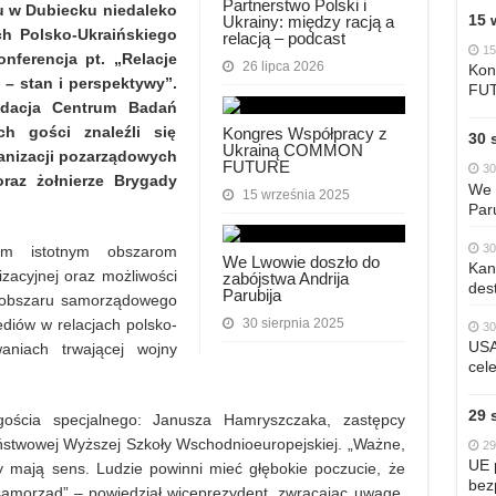
Partnerstwo Polski i
u w Dubiecku niedaleko
15 
Ukrainy: między racją a
ch Polsko-Ukraińskiego
relacją – podcast
15
nferencja pt. „Relacje
26 lipca 2026
Kon
 – stan i perspektywy”.
FU
ndacja Centrum Badań
ch gości znaleźli się
Kongres Współpracy z
30 
Ukrainą COMMON
ganizacji pozarządowych
FUTURE
30
oraz żołnierze Brygady
We 
15 września 2025
Par
30
óm istotnym obszarom
We Lwowie doszło do
Kan
izacyjnej oraz możliwości
zabójstwa Andrija
dest
Parubija
z obszaru samorządowego
diów w relacjach polsko-
30 sierpnia 2025
30
USA
aniach trwającej wojny
cele
29 
 gościa specjalnego: Janusza Hamryszczaka, zastępcy
ństwowej Wyższej Szkoły Wschodnioeuropejskiej. „Ważne,
29
UE 
 mają sens. Ludzie powinni mieć głębokie poczucie, że
bez
amorząd” – powiedział wiceprezydent, zwracając uwagę,