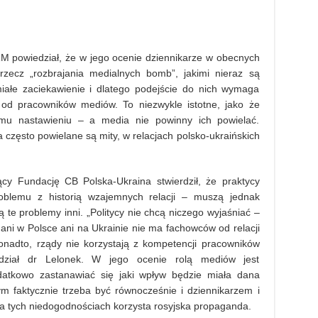
M powiedział, że w jego ocenie dziennikarze w obecnych
zecz „rozbrajania medialnych bomb”, jakimi nieraz są
iałe zaciekawienie i dlatego podejście do nich wymaga
a od pracowników mediów. To niezwykle istotne, jako że
emu nastawieniu – a media nie powinny ich powielać.
a często powielane są mity, w relacjach polsko-ukraińskich
ący Fundację CB Polska-Ukraina stwierdził, że praktycy
problemu z historią wzajemnych relacji – muszą jednak
 te problemy inni. „Politycy nie chcą niczego wyjaśniać –
a ani w Polsce ani na Ukrainie nie ma fachowców od relacji
adto, rządy nie korzystają z kompetencji pracowników
edział dr Lelonek. W jego ocenie rolą mediów jest
datkowo zastanawiać się jaki wpływ będzie miała dana
m faktycznie trzeba być równocześnie i dziennikarzem i
na tych niedogodnościach korzysta rosyjska propaganda.