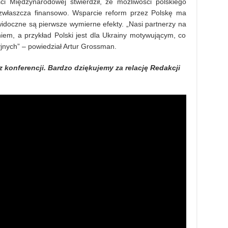
ci Międzynarodowej stwierdził, że możliwości polskiego
 zwłaszcza finansowo. Wsparcie reform przez Polskę ma
 widoczne są pierwsze wymierne efekty. „Nasi partnerzy na
iem, a przykład Polski jest dla Ukrainy motywującym, co
yjnych” – powiedział Artur Grossman.
 konferencji. Bardzo dziękujemy za relację
Redakcji