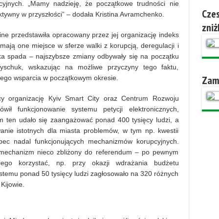
racyjnych. „Mamy nadzieję, że początkowe trudności nie
Czes
ktywny w przyszłości” – dodała Kristina Avramchenko.
zniż
ine przedstawiła opracowany przez jej organizację indeks
mają one miejsce w sferze walki z korupcją, deregulacji i
ka spada – najszybsze zmiany odbywały się na początku
yschuk, wskazując na możliwe przyczyny tego faktu,
Zam
ego wsparcia w początkowym okresie.
ący organizację Kyiv Smart City oraz Centrum Rozwoju
wił funkcjonowanie systemu petycji elektronicznych,
m ten udało się zaangażować ponad 400 tysięcy ludzi, a
anie istotnych dla miasta problemów, w tym np. kwestii
obec nadal funkcjonujących mechanizmów korupcyjnych.
y mechanizm nieco zbliżony do referendum – po pewnym
ego korzystać, np. przy okazji wdrażania budżetu
stemu ponad 50 tysięcy ludzi zagłosowało na 320 różnych
Kijowie.