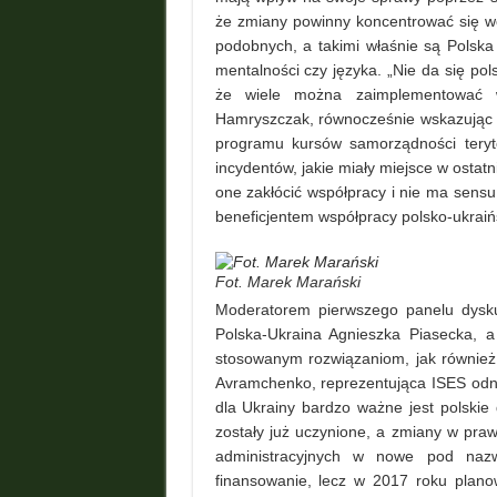
że zmiany powinny koncentrować się wo
podobnych, a takimi właśnie są Polska
mentalności czy języka. „Nie da się po
że wiele można zaimplementować w
Hamryszczak, równocześnie wskazując n
programu kursów samorządności teryto
incydentów, jakie miały miejsce w ostat
one zakłócić współpracy i nie ma sensu
beneficjentem współpracy polsko-ukraińs
Fot. Marek Marański
Moderatorem pierwszego panelu dysk
Polska-Ukraina Agnieszka Piasecka, 
stosowanym rozwiązaniom, jak również 
Avramchenko, reprezentująca ISES odnos
dla Ukrainy bardzo ważne jest polskie 
zostały już uczynione, a zmiany w pra
administracyjnych w nowe pod naz
finansowanie, lecz w 2017 roku plano