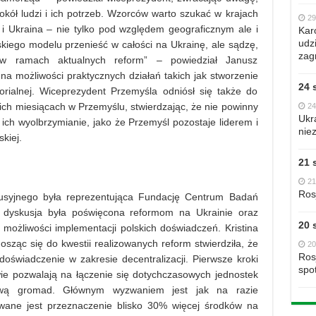
kół ludzi i ich potrzeb. Wzorców warto szukać w krajach
29
 i Ukraina – nie tylko pod względem geograficznym ale i
Kar
udzi
lskiego modelu przenieść w całości na Ukrainę, ale sądzę,
zag
 ramach aktualnych reform” – powiedział Janusz
a możliwości praktycznych działań takich jak stworzenie
24 
rialnej. Wiceprezydent Przemyśla odniósł się także do
nich miesiącach w Przemyślu, stwierdzając, że nie powinny
24
Ukr
 ich wyolbrzymianie, jako że Przemyśl pozostaje liderem i
nie
kiej.
21 
21
Ros
usyjnego była reprezentująca Fundację Centrum Badań
a dyskusja była poświęcona reformom na Ukrainie oraz
20 
możliwości implementacji polskich doświadczeń. Kristina
ząc się do kwestii realizowanych reform stwierdziła, że
20
Ros
doświadczenie w zakresie decentralizacji. Pierwsze kroki
spo
wie pozwalają na łączenie się dotychczasowych jednostek
wą gromad. Głównym wyzwaniem jest jak na razie
wane jest przeznaczenie blisko 30% więcej środków na