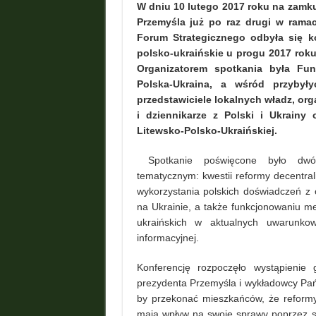
W dniu 10 lutego 2017 roku na zamk
Przemyśla już po raz drugi w rama
Forum Strategicznego odbyła się ko
polsko-ukraińskie u progu 2017 roku
Organizatorem spotkania była Fu
Polska-Ukraina, a wśród przybyły
przedstawiciele lokalnych władz, or
i dziennikarze z Polski i Ukrainy 
Litewsko-Polsko-Ukraińskiej.
Spotkanie poświęcone było dw
tematycznym: kwestii reformy decentral
wykorzystania polskich doświadczeń 
na Ukrainie, a także funkcjonowaniu me
ukraińskich w aktualnych uwarunkow
informacyjnej.
Konferencję rozpoczęło wystąpienie
prezydenta Przemyśla i wykładowcy Pa
by przekonać mieszkańców, że reformy
mają wpływ na swoje sprawy poprzez s