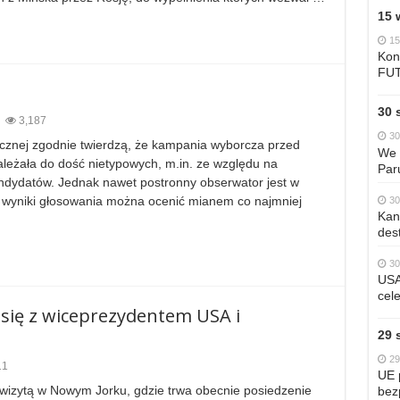
15 
15
Kon
FU
30 
3,187
30
cznej zgodnie twierdzą, że kampania wyborcza przed
We 
leżała do dość nietypowych, m.in. ze względu na
Par
ydatów. Jednak nawet postronny obserwator jest w
a wyniki głosowania można ocenić mianem co najmniej
30
Kan
dest
30
USA
cele
 się z wiceprezydentem USA i
29 
29
11
UE 
wizytą w Nowym Jorku, gdzie trwa obecnie posiedzenie
bez