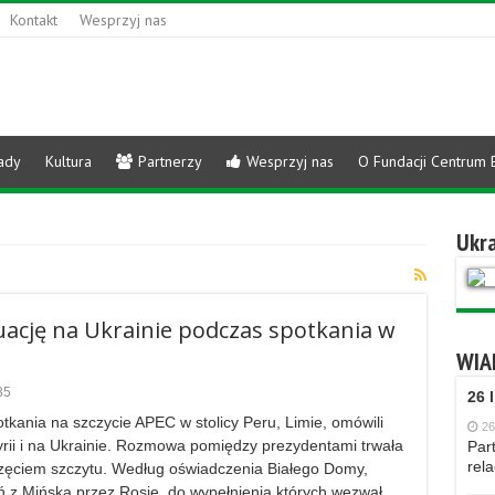
Kontakt
Wesprzyj nas
ady
Kultura
Partnerzy
Wesprzyj nas
O Fundacji Centrum 
Ukra
uację na Ukrainie podczas spotkania w
WIA
35
26 
tkania na szczycie APEC w stolicy Peru, Limie, omówili
26
yrii i na Ukrainie. Rozmowa pomiędzy prezydentami trwała
Part
rela
oczęciem szczytu. Według oświadczenia Białego Domy,
ń z Mińska przez Rosję, do wypełnienia których wezwał …