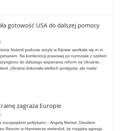
iła gotowość USA do dalszej pomocy
1
oria Nuland podczas wizyty w Kijowie spotkała się m.in.
smanem. Na konferencji prasowej po rozmowie z szefem
zyngtonu do dalszego wspierania reform na Ukrainie,
land „Ukraina dokonała wielkich postępów, ale nadal
krainę zagraża Europie
0
 europejskimi politykami – Angelą Merkel, Davidem
o Rencim w Hanowerze stwierdził, że rosyjska agresja