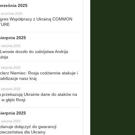
września 2025
 września 2025
gres Współpracy z Ukrainą COMMON
TURE
sierpnia 2025
 sierpnia 2025
Lwowie doszło do zabójstwa Andrija
ubija
 sierpnia 2025
clerz Niemiec: Rosja codziennie atakuje i
abilizacje nasz kraj
 sierpnia 2025
 przekazują Ukrainie dane do ataków na
 w głębi Rosji
sierpnia 2025
 sierpnia 2025
planuje dołączyć do gwarancji
pieczeństwa dla Ukrainy