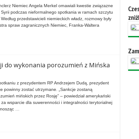
anclerz Niemiec Angela Merkel omawiali kwestie związazne
Czes
w Syrii podczas nieformalnego spotkania w ramach szczytu
zniż
 Według przedstawicieli niemieckich władz, rozmowy były
istra spraw zagranicznych Niemiec, Franka-Waltera
Zam
ji do wykonania porozumień z Mińska
spotkaniu z prezydentem RP Andrzejem Dudą, prezydent
je powinny zostać utrzymane. „Sankcje zostaną
umień mińskich przez Rosję” – powiedział amerykański
a wsparcie dla suwerenności i integralności terytorialnej
dnosząc …