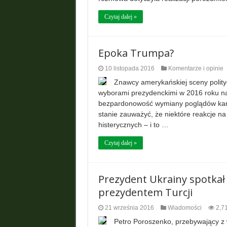
Czytaj dalej »
Epoka Trumpa?
10 listopada 2016
Komentarze i opinie
Znawcy amerykańskiej sceny polity
wyborami prezydenckimi w 2016 roku na
bezpardonowość wymiany poglądów kand
stanie zauważyć, że niektóre reakcje n
histerycznych – i to …
Czytaj dalej »
Prezydent Ukrainy spotkał
prezydentem Turcji
21 września 2016
Wiadomości
2,7
Petro Poroszenko, przebywający z 