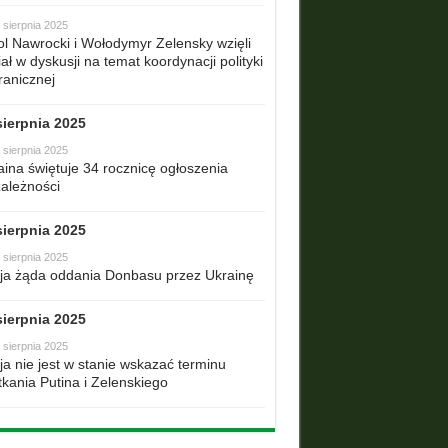
 sierpnia 2025
ol Nawrocki i Wołodymyr Zelensky wzięli
ał w dyskusji na temat koordynacji polityki
ranicznej
sierpnia 2025
 sierpnia 2025
aina świętuje 34 rocznicę ogłoszenia
zależności
sierpnia 2025
 sierpnia 2025
ja żąda oddania Donbasu przez Ukrainę
sierpnia 2025
 sierpnia 2025
ja nie jest w stanie wskazać terminu
tkania Putina i Zelenskiego