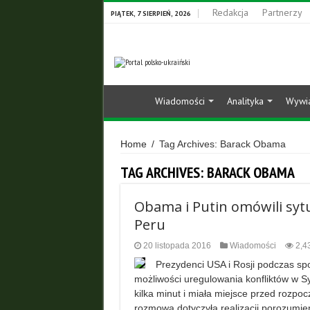
Redakcja
Partnerzy
PIĄTEK, 7 SIERPIEŃ, 2026
Wiadomości
Analityka
Wywi
Home
/
Tag Archives: Barack Obama
TAG ARCHIVES:
BARACK OBAMA
Obama i Putin omówili syt
Peru
20 listopada 2016
Wiadomości
2,4
Prezydenci USA i Rosji podczas spo
możliwości uregulowania konfliktów w S
kilka minut i miała miejsce przed rozp
rozmowa dotyczyła realizacji porozumie