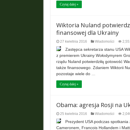
Czytaj dalej »
Wiktoria Nuland potwierdz
finansowej dla Ukrainy
27 kwietnia 2016
Wiadomości
2,55
Zastępca sekretarza stanu USA Wikt
z premierem Ukrainy Wołodymyrem Groj
rządu Nuland potwierdziłą gotowość Was
także finansowego. Zdaniem Wiktorii Nu
pozostaje wiele do …
Czytaj dalej »
Obama: agresja Rosji na U
25 kwietnia 2016
Wiadomości
2,04
Prezydent USA podczas spotkania z
Cameronem, Francois Hollandem i Matte