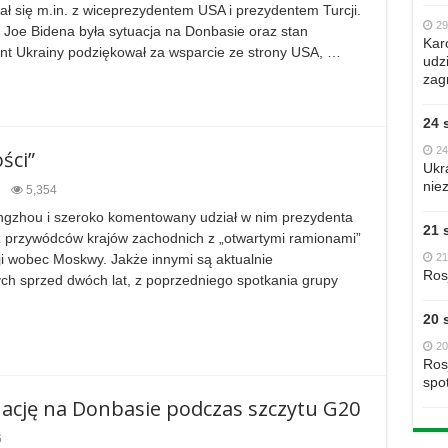
 się m.in. z wiceprezydentem USA i prezydentem Turcji.
29
oe Bidena była sytuacja na Donbasie oraz stan
Kar
ent Ukrainy podziękował za wsparcie ze strony USA, …
udzi
zag
24 
24
ści”
Ukr
nie
5,354
ngzhou i szeroko komentowany udział w nim prezydenta
21 
ez przywódców krajów zachodnich z „otwartymi ramionami”
21
cji wobec Moskwy. Jakże innymi są aktualnie
Ros
ch sprzed dwóch lat, z poprzedniego spotkania grupy
20 
20
Ros
spo
uację na Donbasie podczas szczytu G20
6