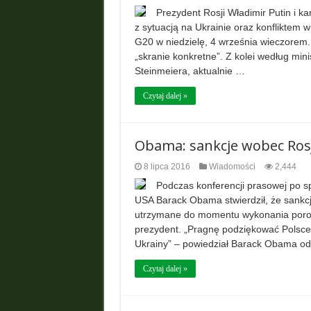
Prezydent Rosji Władimir Putin i k
z sytuacją na Ukrainie oraz konfliktem 
G20 w niedzielę, 4 września wieczorem.
„skranie konkretne”. Z kolei według min
Steinmeiera, aktualnie …
Czytaj dalej »
Obama: sankcje wobec Ros
8 lipca 2016
Wiadomości
2,444
Podczas konferencji prasowej po 
USA Barack Obama stwierdził, że sankc
utrzymane do momentu wykonania poroz
prezydent. „Pragnę podziękować Polsce z
Ukrainy” – powiedział Barack Obama o
Czytaj dalej »