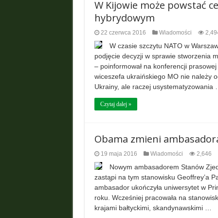
W Kijowie może powstać c
hybrydowym
22 czerwca 2016
Wiadomości
2,49
W czasie szczytu NATO w Warszawie
podjęcie decyzji w sprawie stworzenia
– poinformował na konferencji prasowej
wiceszefa ukraińskiego MO nie należy o
Ukrainy, ale raczej usystematyzowania
Czytaj dalej »
Obama zmieni ambasadora
19 maja 2016
Wiadomości
2,646
Nowym ambasadorem Stanów Zjedno
zastąpi na tym stanowisku Geoffrey’a 
ambasador ukończyła uniwersytet w Pri
roku. Wcześniej pracowała na stanowisku
krajami bałtyckimi, skandynawskimi …