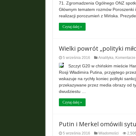
71. Zgromadzenia Ogólnego ONZ spotkał
Głównym tematem rozmów Poroszenki i J
realizacji porozumień z Mińska. Prezyd
Czytaj dalej »
Wielki powrót „polityki miło
5 września 2016
Analityka
,
Komentarze
Szczyt G20 w chińskim mieście Ha
Rosji Władimira Putina, przyjętego prz
wskazuje na rychły koniec polityki sank
przekazywane przez media obrazy od ty
dwudziestu …
Czytaj dalej »
Putin i Merkel omówili syt
5 września 2016
Wiadomości
2,50