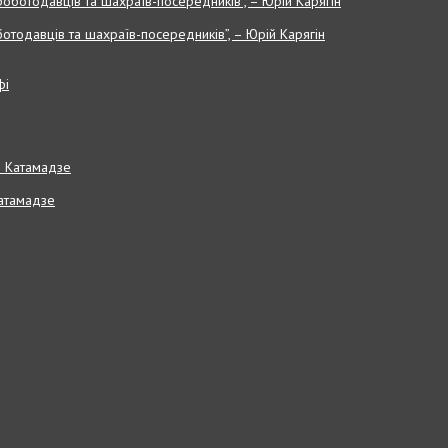
отодавців та шахраїв-посередників”, – Юрій Карягін
Катамадзе