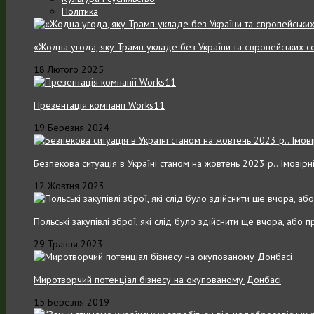
Політика
«Жодна угода, яку Трамп укладе без України та європейських с
18 Лютого 2025
Презентація компанії Works11
19 Березня 2024
Безпекова ситуація в Україні станом на жовтень 2023 р.. Імовірн
12 Жовтня 2023
Польські закупівлі зброї, які слід було здійснити ще вчора, або
29 Травня 2023
Миротворчий потенціал бізнесу на окупованому Донбасі
15 Березня 2019