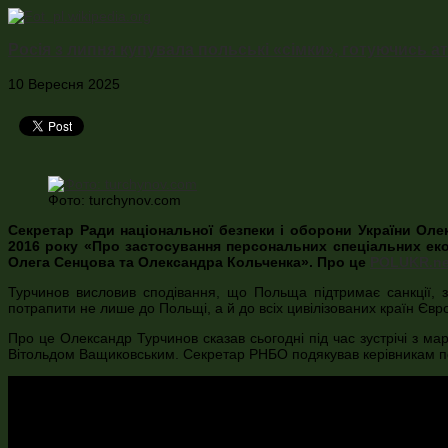
Росія з липня купувала польські «сімки», готуючись 
10 Вересня 2025
Фото: turchynov.com
Секретар Ради національної безпеки і оборони України Ол
2016 року «Про застосування персональних спеціальних еко
Олега Сенцова та Олександра Кольченка». Про це
POLUKR.ne
Турчинов висловив сподівання, що Польща підтримає санкції, з
потрапити не лише до Польщі, а й до всіх цивілізованих країн Євр
Про це Олександр Турчинов сказав сьогодні під час зустрічі з
Вітольдом Ващиковським. Секретар РНБО подякував керівникам по