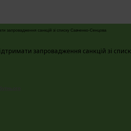
ати запровадження санкцій зі списку Савченко-Сенцова
ідтримати запровадження санкцій зі спис
йбутнього