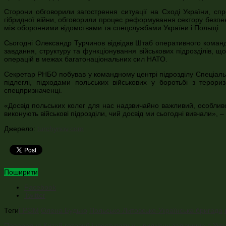
Сторони обговорили загострення ситуації на Сході України, спр
гібридної війни, обговорили процес реформування сектору безпек
між оборонними відомствами та спецслужбами України і Польщі.
Сьогодні Олександр Турчинов відвідав Штаб оперативного кома
завдання, структуру та функціонування військових підрозділів,
операцій в межах багатонаціональних сил НАТО.
Секретар РНБО побував у командному центрі підрозділу Спеціаль
підлеглі, підходами польських військових у боротьбі з терори
спецпризначенці.
«Досвід польських колег для нас надзвичайно важливий, особливо
виконують військові підрозділи, чий досвід ми сьогодні вивчали»,
Джерело:
turchynov.com
Поширити
Facebook
Twitter
Теги
ГРОМ
Олена Будько
Польсько-Литовсько-Українська бригада
Попередня
Китай готовий інвестувати у швидкісну залізницю в Укра