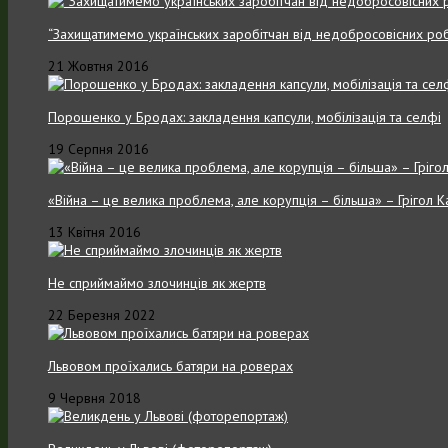
“Захищатимемо українських заробітчан від недобросовісних роб
21 Жовтня 2016
Порошенко у Бродах: закладення капсули, мобілізація та селфі
19 Серпня 2016
«Війна – це велика проблема, але корупція – більша» – Грігол 
13 Квітня 2016
Не сприймаймо злочинців як жертв
22 Березня 2022
Львовом проїхались батяри на роверах
9 Червня 2018