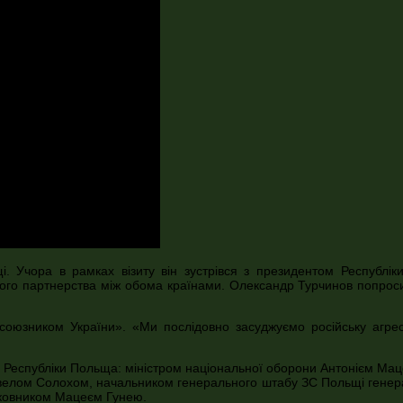
щі. Учора в рамках візиту він зустрівся з президентом Республ
гічного партнерства між обома країнами. Олександр Турчинов попро
 союзником України». «Ми послідовно засуджуємо російську агрес
ку Республіки Польща: міністром національної оборони Антонієм Ма
велом Солохом, начальником генерального штабу ЗС Польщі генер
лковником Мацеєм Гунею.