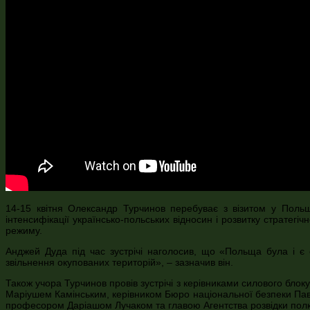
14-15 квітня Олександр Турчинов перебуває з візитом у Поль
інтенсифікації українсько-польських відносин і розвитку страте
режиму.
Анджей Дуда під час зустрічі наголосив, що «Польща була і є
звільнення окупованих територій», – зазначив він.
Також учора Турчинов провів зустрічі з керівниками силового бло
Маріушем Камінським, керівником Бюро національної безпеки Па
професором Даріашом Лучаком та главою Агентства розвідки по