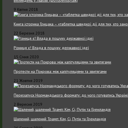
Великдень у Львові (фоторепортаж)
9 Квітня 2018
Книга історика Грицака – «таблетка швидкої дії для тих, хто зан
22 Березня 2018
Різниця є! Влада в пошуку державної ідеї
15 Січня 2020
Протести на Покрова: між капітуляціями та звитягами
21 Жовтня 2019
Перезапуск Нормандського формату: до чого готуватись Україні
2 Вересня 2019
Шалений, шалений Трамп: Кім, Сі, Путін та Гренландія
26 Серпня 2019