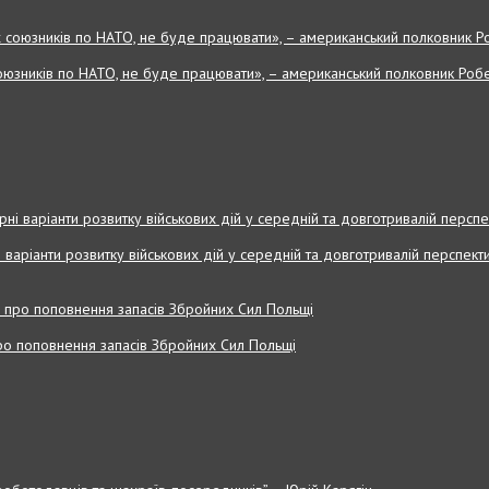
оюзників по НАТО, не буде працювати», – американський полковник Робе
і варіанти розвитку військових дій у середній та довготривалій перспекти
 про поповнення запасів Збройних Cил Польщі