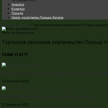
Інтерв’ю
Культура
Поради
Центр досліджень Польща-Україна
Головна
/
Новини
/
Турчинов закликав керівництво Польщі підтрим
Фото: turchynov.com
Турчинов закликав керівництво Польщі п
Схожі статті
Україна та Польща: спільні рішення для спільного ма
15 Вересня 2025
Міністр Сікорський з візитом прибув до Києва
12 Вересня 2025