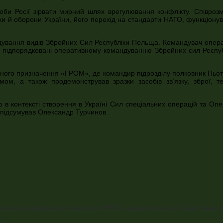
оби Росії зірвати мирний шлях врегулювання конфлікту. Співрозм
и й оборони України, його перехід на стандарти НАТО, функціонув
ндування видів Збройних Сил Республіки Польща. Командувач опер
 що підпорядковані оперативному командуванню Збройних сил Респуб
ного призначення «ГРОМ», де командир підрозділу полковник Пьотр
змом, а також продемонстрував зразки засобів зв’язку, зброї, т
 в контексті створення в Україні Сил спеціальних операцій та Оп
 – підсумував Олександр Турчинов.
польсько-українська співпраця
РНБО
Савченко
санкції
Сейм
Сенат
їні