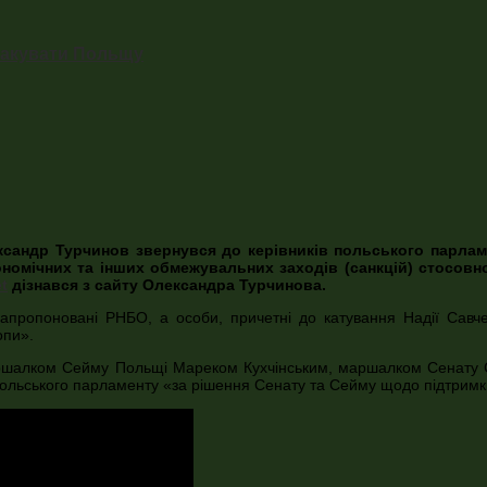
атакувати Польщу
ександр Турчинов звернувся до керівників польського парлам
номічних та інших обмежувальних заходів (санкцій) стосовно
t
дізнався з сайту Олександра Турчинова.
апропоновані РНБО, а особи, причетні до катування Надії Савче
опи».
 маршалком Сейму Польщі Мареком Кухчінським, маршалком Сенату 
льського парламенту «за рішення Сенату та Сейму щодо підтримки 