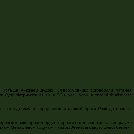
іки Польща Анджеєм Дудою. Співрозмовники обговорили питання
сив Дуду підтримати рішення ЄС щодо надання Україні безвізового
ію та підтримуємо продовження санкцій проти Росії до повного
церевічем, міністром-координатором з питань діяльності спецслужб
алом Мечиславом Гоцулом, главою Агентства внутрішньої безпеки