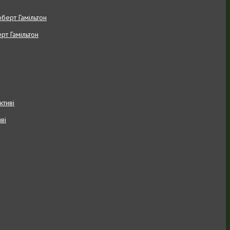
рт Гамільтон
ві