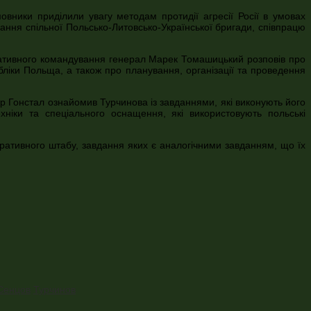
овники приділили увагу методам протидії агресії Росії в умовах
ання спільної Польсько-Литовсько-Української бригади, співпрацю
ативного командування генерал Марек Томашицький розповів про
ліки Польща, а також про планування, організації та проведення
 Гонстал ознайомив Турчинова із завданнями, які виконують його
ехніки та спеціального оснащення, які використовують польські
еративного штабу, завдання яких є аналогічними завданням, що їх
Сенцов
Турчинов