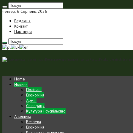
четвер, 6 Серпень, 2026
Редакція
Контакт
Партнери
Польсько-український портал Portal Polsko-Ukraiński jest p
Home
Новини
Політика
Економіка
Армія
Співпраця
Культура і суспільство
Аналітика
Безпека
Економіка
Культура і суспільство