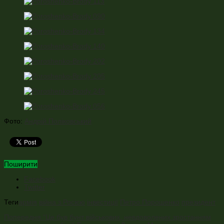
Фото:
Андрій Поліковський
Поширити
Facebook
Twitter
Теги
армія
війна з Росією
інвестиції
Петро Порошенко
президент
Попередня
“Це був бунт військових, невдоволених зростанням