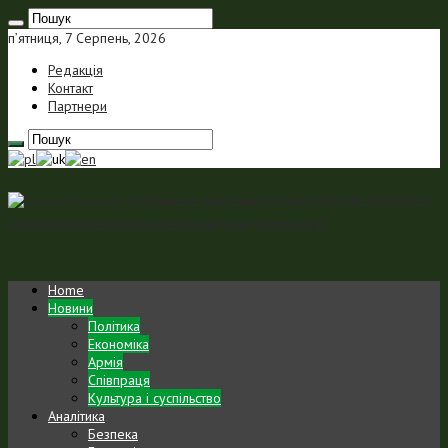
п’ятниця, 7 Серпень, 2026
Редакція
Контакт
Партнери
Польсько-український портал Portal Polsko-Ukraiński jest
portalem internetowym o charakterze analityczno-informacyjnym
Home
Новини
Політика
Економіка
Армія
Співпраця
Культура і суспільство
Аналітика
Безпека