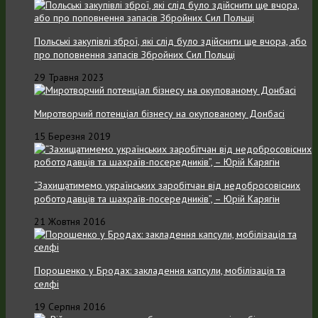
Польські закупівлі зброї, які слід було здійснити ще вчора, або
про поповнення запасів Збройних Cил Польщі
29 Травня 2023
Миротворчий потенціал бізнесу на окупованому Донбасі
15 Березня 2019
“Захищатимемо українських заробітчан від недобросовісних
роботодавців та шахраїв-посередників”, – Юрій Карягін
21 Жовтня 2016
Порошенко у Бродах: закладення капсули, мобілізація та
селфі
19 Серпня 2016