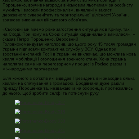
Порошенко, вручив нагороди військовим льотчикам за особисту
мужність і високий професіоналізм, виявлені у захисті
державного суверенітету та територіальної цілісності України,
зразкове виконання військового обов’язку.
«Сьогодні ми маємо різке загострення ситуації як в Криму, так і
на Сході. При чому на Сході ситуація кардинально змінилася», –
сказав Петро Порошенко. Верховний
Головнокомандувач наголосив, що цього року 45 тисяч громадян
України підписали контракт на службу у ЗСУ. Однак при
зростанні експансії Росії в Україні не виключає, що можлива нова
хвиля мобілізації і оголошення воєнного стану. Хоча Україна
наполягає саме на переговорному процесі з Росією разом із
міжнародними партнерами.
Біля кожного з об’єктів які відвідав Президент, він знаходив кілька
хвилин на спілкування з громадою. Бродівчани дуже раділи
приїзду Порошенка та, незважаючи на охоронців, протискались
до нього, щоб зробити селфі та потиснути руку.