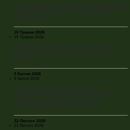
«Україна зараз випереджає Росію на два кроки в
технологічній війні», – військовий експерт
Сергій Кузан
19 Травня 2026
19 Травня 2026
«Справа Єрмака може стати політичним
серіалом на багато років» – політолог Петро
Олещук
3 Квітня 2026
3 Квітня 2026
«Угорці мало знають про Україну, а
антиукраїнська пропаганда Орбана роками
формувала стереотипи про українців», –
угорський аналітик Ерік Ушкевич
22 Лютого 2026
22 Лютого 2026