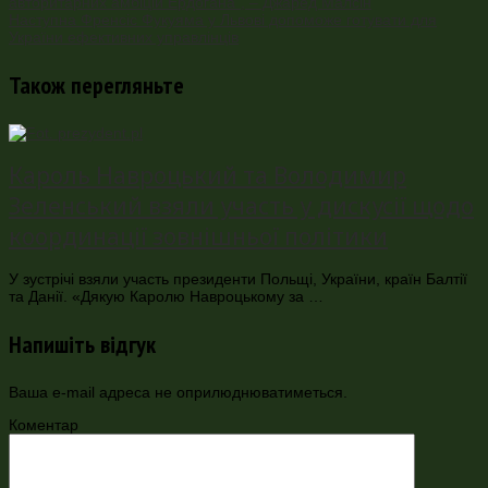
авторитарних амбіцій Ердогана”, – Джаред Малсін
Наступна
Френсіс Фукуяма у Львові допоможе готувати для
України ефективних управлінців
Також перегляньте
Кароль Навроцький та Володимир
Зеленський взяли участь у дискусії щодо
координації зовнішньої політики
У зустрічі взяли участь президенти Польщі, України, країн Балтії
та Данії. «Дякую Каролю Навроцькому за …
Напишіть відгук
Ваша e-mail адреса не оприлюднюватиметься.
Коментар