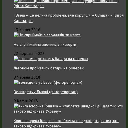
«Війна – це велика проблема, але корупція – більша» – Грігол
Катамадзе
13 Квітня 2016
Не сприймаймо злочинців як жертв
22 Березня 2022
Львовом проїхались батяри на роверах
9 Червня 2018
Великдень у Львові (фоторепортаж)
9 Квітня 2018
Книга історика Грицака – «таблетка швидкої дії для тих, хто
заново відкриває Україну»