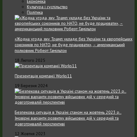
Економіка
Культура і суспільство
Політика
«Жодна угода, яку Трамп укладе без України та європейських
союзників по НАТО, не буде працювати», – американський
полковник Роберт Гамільтон
18 Лютого 2025
Презентація компанії Works11
19 Березня 2024
Безпекова ситуація в Україні станом на жовтень 2023 р..
Імовірні варіанти розвитку військових дій у середній та
довготривалій перспективі
12 Жовтня 2023