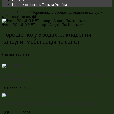
Центр досліджень Польща-Україна
Головна
/
Армія
/
Порошенко у Бродах: закладення капсули,
мобілізація та селфі
Фото: POLUKR.NET, автор - Андрій Поліковський
Порошенко у Бродах: закладення
капсули, мобілізація та селфі
Схожі статті
Україна та Польща: спільні рішення для спільного
майбутнього
15 Вересня 2025
Міністр Сікорський з візитом прибув до Києва
12 Вересня 2025