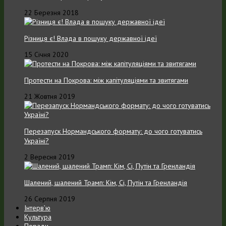
22 Березня 2018
Різниця є! Влада в пошуку державної ідеї
15 Січня 2020
Протести на Покрова: між капітуляціями та звитягами
21 Жовтня 2019
Перезапуск Нормандського формату: до чого готуватись
Україні?
2 Вересня 2019
Шалений, шалений Трамп: Кім, Сі, Путін та Гренландія
26 Серпня 2019
Інтерв’ю
Культура
Поради