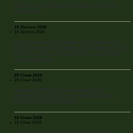
Лідерство та військові системи. Частина 2.
Управління
19 Лютого 2026
19 Лютого 2026
«США «продають повітря», але Україна має
грати в цю гру, щоб втримати їх в процесі, щоб
Трамп не став на сторону Росії», – дипломат
Олександр Хара
29 Січня 2026
29 Січня 2026
«Маємо в 2026 році більше шансів на
завершення війни, ніж у попередні роки», –
політолог Ігор Рейтерович
16 Січня 2026
16 Січня 2026
«У нас офісно-президентська республіка.