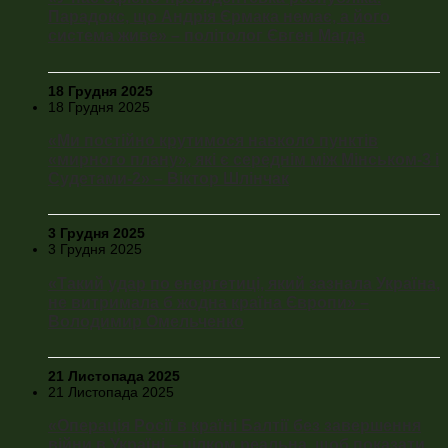
Парадокс, що Андрія Єрмака немає, а його
система живе» – політолог Євген Магда
18 Грудня 2025
18 Грудня 2025
«Ми постійно крутимося навколо пунктів
«мирного плану», які є середнім між Мінськом-3 і
Судетами-2» – Віктор Шлінчак
3 Грудня 2025
3 Грудня 2025
«Такий удар по енергетиці, який зазнала Україна,
не витримала б жодна країна Європи» –
Володимир Омельченко
21 Листопада 2025
21 Листопада 2025
«Операція Росії в країні Балтії без завершення
війни в Україні – цілком реальна, щоб показати