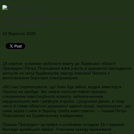
Росія з липня купувала польські «сімки», готуючись
атакувати Польщу
10 Вересня 2025
18 серпня, в рамках робочого візиту до Львівської області
Президент Петро Порошенко взяв участь в церемонії закладення
капсули на місці будівництва заводу компанії Nexans з
виготовлення бортових електромереж.
«Всі нас переконували, що поки йде війна, жоден інвестор в
Україну не прийде. Ми своєю наполегливою працею,
створенням інвестиційного клімату, забезпеченням
кардинальних змін і реформ в країні, і рішучими діями, в тому
числі й глави обласної державної адміністрації, переконуємо, що
саме зараз і саме в Україну треба інвестувати», – сказав Петро
Порошенко на будівельному майданчику.
Пізніше Президент зустрівся з особовим складом 16-ї окремої
бригади армійської авіації. Учасники заходу вшанували
хвилиною мовчання вісьмох загиблих льотчиків бригади, і