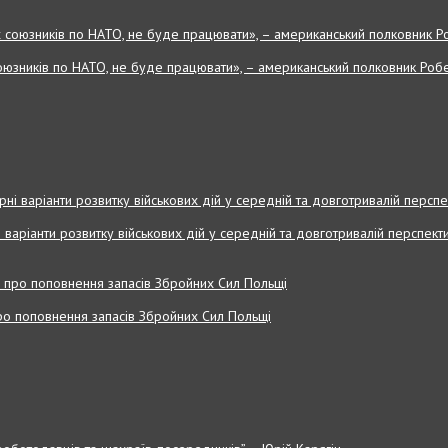
оюзників по НАТО, не буде працювати», – американський полковник Робе
і варіанти розвитку військових дій у середній та довготривалій перспекти
 про поповнення запасів Збройних Cил Польщі