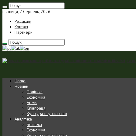
п’ятниця, 7 Серпень, 2026
Редакція
Контакт
Партнери
Польсько-український портал Portal Polsko-Ukraiński jest p
Home
Новини
Політика
Економіка
Армія
Співпраця
Культура і суспільство
Аналітика
Безпека
Економіка
Культура і суспільство