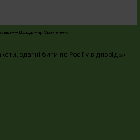
ідповідь» – Володимир Омельченко
ти, здатні бити по Росії у відповідь» –