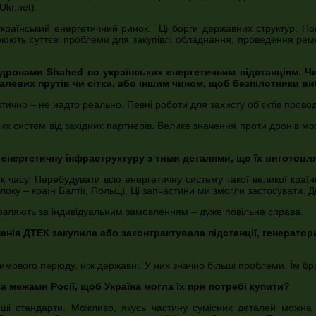
kr.net).
країнський енергетичний ринок. Ці борги державних структур. По
рюють суттєві проблеми для закупівлі обладнання, проведення рем
ронами Shahed по українських енергетичним підстанціям. Чи м
талевих прутів чи сітки, або іншим чином, щоб безпілотники в
но – не надто реально. Певні роботи для захисту об’єктів проводя
х систем від західних партнерів. Велике значення проти дронів можу
ю енергетичну інфраструктуру з тими деталями, що їх виготовл
ок часу. Перебудувати всю енергетичну систему такої великої краї
локу – країн Балтії, Польщі. Ці запчастини ми змогли застосувати. Д
овляють за індивідуальним замовленням – дуже повільна справа.
анія ДТЕК закупила або законтрактувала підстанції, генератор
мового періоду, ніж державні. У них значно більші проблеми. Їм бр
за межами Росії, щоб Україна могла їх при потребі купити?
ші стандарти. Можливо, якусь частину сумісних деталей можна 