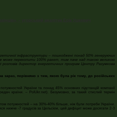
їнців», – угорський аналітик Ерік Ушкевич
ергетичної інфраструктури – пошкоджені понад 50% генеруючих
 не може перехопити 100% ракет, тим паче над такою великою
.net розповів директор енергетичних програм Центру Разумкова
а зараз, порівняно з тим, якою була рік тому, до російських
 потужностей України та понад 45% основних підстанцій компанії
едач країни. – PolUkr.net). Безумовно, за такий стислий термін
итом потужностей – на 30%-40% більше, ніж були потреби України.
ися нижче -7 градусів за Цельсієм, цей дефіцит може досягати 2-3