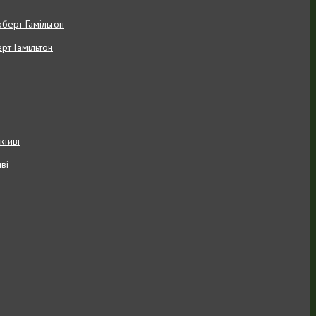
рт Гамільтон
ві