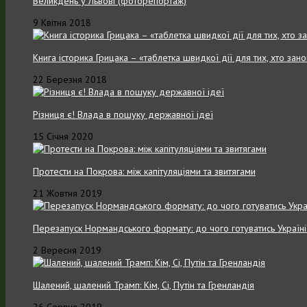
Великдень у Львові (фоторепортаж)
9 Квітня 2018
Книга історика Грицака – «таблетка швидкої дії для тих, хто зан
22 Березня 2018
Різниця є! Влада в пошуку державної ідеї
15 Січня 2020
Протести на Покрова: між капітуляціями та звитягами
21 Жовтня 2019
Перезапуск Нормандського формату: до чого готуватись Україні
2 Вересня 2019
Шалений, шалений Трамп: Кім, Сі, Путін та Гренландія
26 Серпня 2019