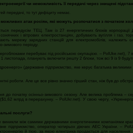
троенергії чи неможливість її передачі через знищені підстан
ей передачі, то тут дефіциту немає.
 можливих атак росіян, які можуть розпочатися з початком хо
ється передусім ТЕЦ. Там із 27 енергетичних блоків корпорації
сонячних і вітрових електростанціях, добувають вугілля і газ, то
ають мережу зарядних станцій для електромобілів, належить олі
о-зимового періоду.
нергоблоками перебуває під російською окупацією. – PolUke.net), 7 
 1 листопада, планують включити решту 2 блоки, тож всі 9 із 9 буду
ідроенерго» (державне підприємство, яке керує багатьма великими 
ні роботи. Але це все рівно значно гірший стан, ніж був до обстрі
ня до початку осінньо-зимового сезону. Але велика проблема – се
$1,62 млрд в перерахунку. – PolUkr.net). У свою чергу, «Укренерго
нальні послуги?
але виникли між самими державними енергетичними компаніями краї
авне підприємство, оператор чотирьох діючих АЕС України. – PolUk
ктроенергію й тією, за якою електрика продається для населення. Т