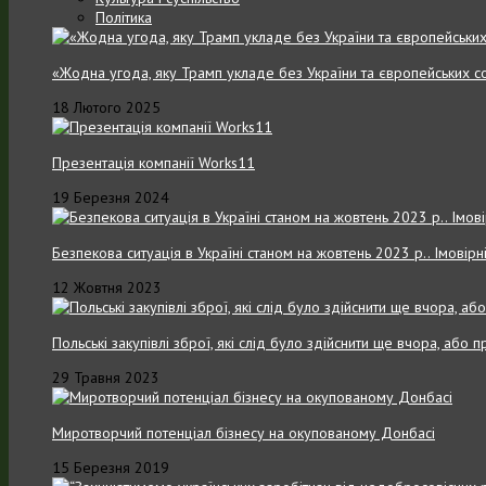
Політика
«Жодна угода, яку Трамп укладе без України та європейських с
18 Лютого 2025
Презентація компанії Works11
19 Березня 2024
Безпекова ситуація в Україні станом на жовтень 2023 р.. Імовірн
12 Жовтня 2023
Польські закупівлі зброї, які слід було здійснити ще вчора, або
29 Травня 2023
Миротворчий потенціал бізнесу на окупованому Донбасі
15 Березня 2019