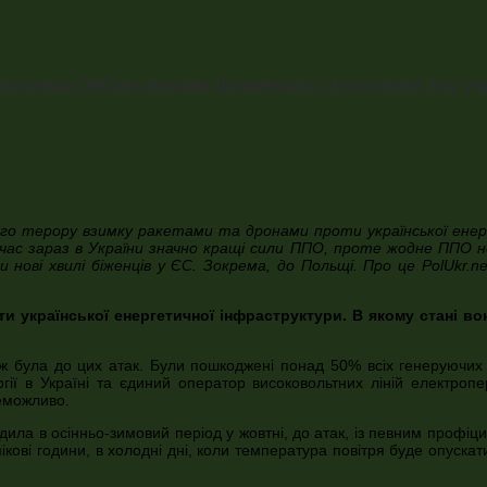
ропаганда Орбана роками формувала стереотипи про укра
ького терору взимку ракетами та дронами проти української ен
очас зараз в України значно кращі сили ППО, проте жодне ППО
и нові хвилі біженців у ЄС. Зокрема, до Польщі. Про це PolUkr
 української енергетичної інфраструктури. В якому стані вон
ніж була до цих атак. Були пошкоджені понад 50% всіх генеруючих
ї в Україні та єдиний оператор високовольтних ліній електропер
еможливо.
ила в осінньо-зимовий період у жовтні, до атак, із певним профіц
ікові години, в холодні дні, коли температура повітря буде опускат