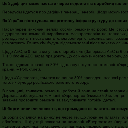
Цей дефіцит може настати через недостатнє виробництво елек
Передусім йдеться про дефіцит генерації енергії. Щодо можливост
Як Україна підготувала енергетичну інфраструктуру до нових
Насамперед виконані великі обсяги ремонтних робіт. Це стосу
підприємства компанії виробляють електроенергію на теплових, 
розподіляють і постачають електроенергію споживачам, розвив
ремонтують. Решта сім будуть відремонтовані після початку осіннь
Щодо АЕС, із 9 наявних у нас енергоблоків (Запорізька АЕС із 6 е
7 із 9 блоків АЕС зараз працюють. До осінньо-зимового періоду, до
Також відремонтовані на 80% від плану потужності компанії «Укрг
країни. – PolUkr.net).
Щодо «Укренерго», там теж на понад 80% проведені планові ремонт
того, як було до російського ракетного терору.
В принципі, тривають ремонтні роботи й вони на стадії завершен
Держава заборгувала компанії «Укренерго» близько 60 млрд грн. (
заважає проводити ремонти та закуповувати потрібні деталі.
Ці борги виникли через те, що громадяни не платять за кому
Ці борги склалися на ринку не через те, що люди не платять, 
обов’язків. Ці функції поклали на компанії «Енергоатом» (держ
«Енергоатом», яка не сплачує різниці між ринковою ціною на еле