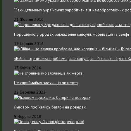
“Захищатимемо українських заробітчан від недобросовісних роб
21 Жовтня 2016
Порошенко у Бродах: закладення капсули, мобілізація та селфі
19 Серпня 2016
«Війна – це велика проблема, але корупція – більша» – Грігол 
13 Квітня 2016
Не сприймаймо злочинців як жертв
22 Березня 2022
Львовом проїхались батяри на роверах
9 Червня 2018