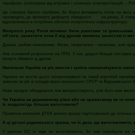
тарифом» (електрика від вітрових і сонячних електростанцій. – PolU
Це створює багато проблем, бо борги впливають потім на весь у
призводять до великого дефіциту ліквідності на ринку, й ство
відновлювати в потрібних обсягах енергетичну інфраструктуру.
Минулого року Росія активно била ракетами та іранськими д
об’єкти, захистити хоча б від дронів якимось захистом із ме
Думаю, майже неможливо. Може, теоретично – можливо, але практич
Але основний розрахунок на ППО. У нас дедалі більше поставок ци
можуть збивати ці дрони.
Наскільки Україна за рік змогла і зуміла синхронізувати сво
Україна не могла цього синхронізувати за такий короткий проміж
завезли за рік зі складів країн колишнього СРСР та Варшавського б
Нове західне обладнання теж використовують, але його нам вигот
Чи Україна на державному рівні або на приватному як то комп
їх заздалегідь більше виготовили?
Приватна компанія ДТЕК значно краще підготувалася до осінньо-зи
А ці деталі радянського зразка, чи їх десь ще виготовляють 
У країнах ЄС їх ніде не виготовляють, бо там перейшли на ін