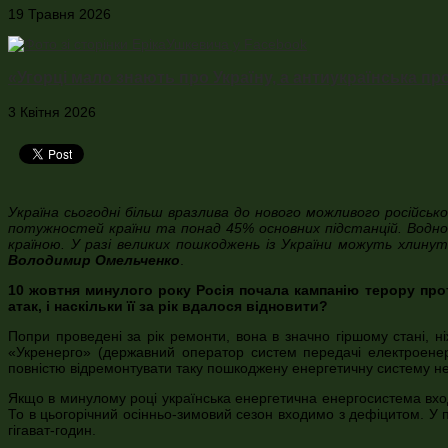
19 Травня 2026
«Угорці мало знають про Україну, а антиукраїнська п
3 Квітня 2026
Україна сьогодні більш вразлива до нового можливого російс
потужностей країни та понад 45% основних підстанцій. Водн
країною. У разі великих пошкоджень із України можуть хлинут
Володимир Омельченко
.
10 жовтня минулого року Росія почала кампанію терору проти
атак, і наскільки її за рік вдалося відновити?
Попри проведені за рік ремонти, вона в значно гіршому стані, 
«Укренерго» (державний оператор систем передачі електроенергі
повністю відремонтувати таку пошкоджену енергетичну систему н
Якщо в минулому році українська енергетична енергосистема вход
То в цьогорічний осінньо-зимовий сезон входимо з дефіцитом. У п
гігават-годин.