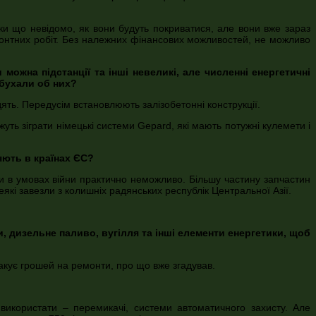
ки що невідомо, як вони будуть покриватися, але вони вже зараз
онтних робіт. Без належних фінансових можливостей, не можливо
ожна підстанції та інші невеликі, але численні енергетичні
ибухали об них?
ть. Передусім встановлюють залізобетонні конструкції.
ть зіграти німецькі системи Gepard, які мають потужні кулемети і
яють в країнах ЄС?
ни в умовах війни практично неможливо. Більшу частину запчастин
еякі завезли з колишніх радянських республік Центральної Азії.
и, дизельне паливо, вугілля та інші елементи енергетики, щоб
акує грошей на ремонти, про що вже згадував.
використати – перемикачі, системи автоматичного захисту. Але