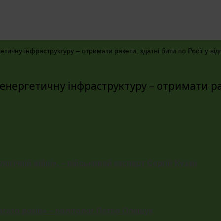
етичну інфраструктуру – отримати ракети, здатні бити по Росії у в
нергетичну інфраструктуру – отримати раке
огічній війні», – військовий експерт Сергій Кузан
гато років» – політолог Петро Олещук