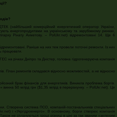
ції?
лодів?
 ДТЕК (найбільший комерційний енергетичний оператор України,
ргують енергопродуктами на українському та зарубіжному ринках,
гарху Рінату Ахметову. – PolUkr.net) відремонтовані 14. Ще 6
відремонтовані. Раніше на них теж провели поточні ремонти. Із них
ть працювати.
ГЕС на річках Дніпро та Дністер, головна гідрогенеруюча компанія
лів. План ремонтів складався відносно можливостей, а не відносно
рйозний брак фінансів для енергетиків. Виникла проблема боргів.
» винна 50 млрд грн ($1,35 млрд в перерахунку. – PolUkr.net). Це
ни. Створена система ПСО, компаній-постачальників спеціальних
r.net) і «Укргідроенерго». В основному, борги створює компанія
акож не сплачуються гроші різниці в ціні за так званим «зеленим