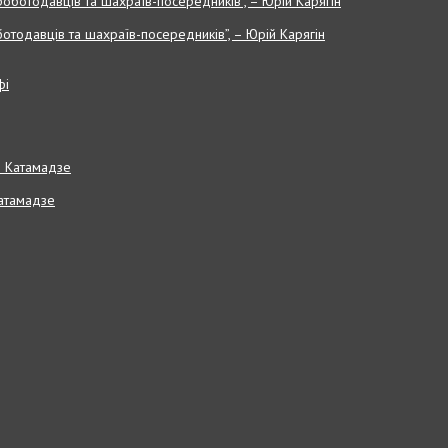
отодавців та шахраїв-посередників”, – Юрій Карягін
Катамадзе