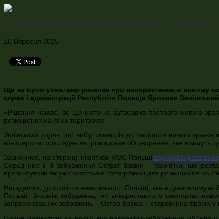
Росія з липня купувала польські «сімки», готуючись 
10 Вересня 2025
Ще не було ухвалено рішення про використання в новому пол
справ і адміністрації Республіки Польща Ярослав Зєлінський
«Рішення немає, бо ще ніхто не затвердив паспорта нового зразк
розміщених на їхніх територіях.
Зєлінський додав, що вибір символів до паспорта нового зразка щ
міністерство розглядає як громадське обговорення, яке візьмуть д
Зазначимо, на сторінці ініціативи МВС Польщі
zaprojektujpaszport.
Серед них є й зображення Острої брами – пам’ятки, що розташ
презентували як уже остаточно затверджені для розміщення на ст
Нагадаємо, до століття незалежності Польщі, яке відзначатимуть 
Польщі. З-поміж зображень, які використають у паспортах ново
запропонованих зображень – Остра брама – старовинна брама у го
Плани розмістити на польських паспортах зображення об’єктів на