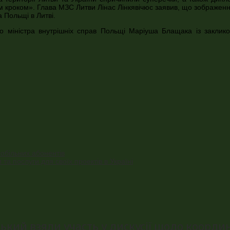
ім кроком». Глава МЗС Литви Лінас Лінкявічюс заявив, що зображен
 Польщі в Литві.
 міністра внутрішніх справ Польщі Маріуша Блащака із заклико
мобільних абонентів
та послуги для своїх проектів в Україні
ий взяли участь у дискусії щодо координ