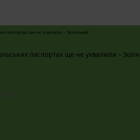
их паспортах ще не ухвалили – Зєлінський
ольських паспортах ще не ухвалили – Зєлі
йбутнього