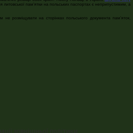
ня литовської пам’ятки на польських паспортах є неприпустимим, а
м не розміщувати на сторінках польського документа пам’яток,
ації зовнішньої політики