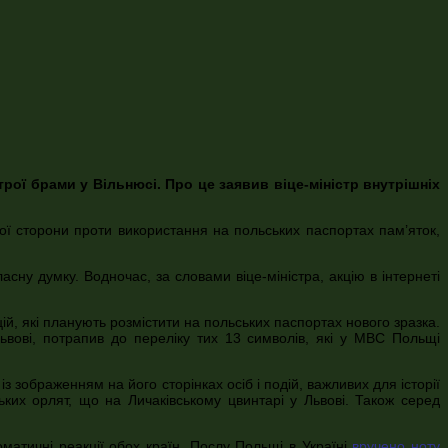
ої брами у Вільнюсі. Про це заявив віце-міністр внутрішніх
кої сторони проти використання на польських паспортах пам’яток,
сну думку. Водночас, за словами віце-міністра, акцію в інтернеті
ій, які планують розмістити на польських паспортах нового зразка.
вові, потрапив до переліку тих 13 символів, які у МВС Польщі
, із зображенням на його сторінках осіб і подій, важливих для історії
ких орлят, що на Личаківському цвинтарі у Львові. Також серед
матичні реакції обох країн. Послу Польщі в Україні
вручено ноту