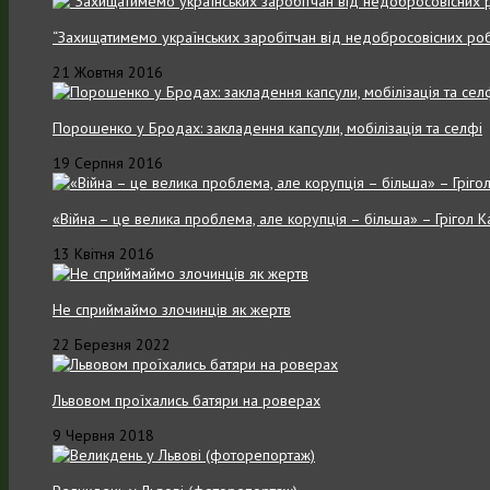
“Захищатимемо українських заробітчан від недобросовісних роб
21 Жовтня 2016
Порошенко у Бродах: закладення капсули, мобілізація та селфі
19 Серпня 2016
«Війна – це велика проблема, але корупція – більша» – Грігол 
13 Квітня 2016
Не сприймаймо злочинців як жертв
22 Березня 2022
Львовом проїхались батяри на роверах
9 Червня 2018