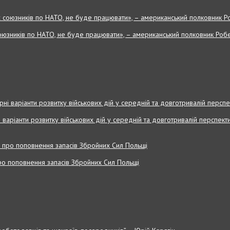
оюзників по НАТО, не буде працювати», – американський полковник Робе
і варіанти розвитку військових дій у середній та довготривалій перспекти
 про поповнення запасів Збройних Cил Польщі