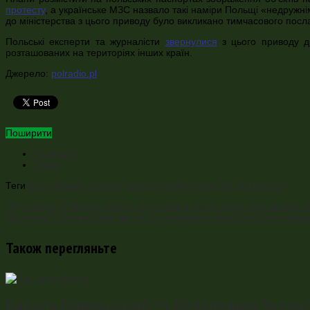
протесту
, а українське МЗС назвало такі наміри Польщі «недружн
до міністерства з цього приводу було викликано тимчасового посла
Польські експерти та журналісти
звернулися
з цього приводу до
розташованих на територіях інших країн.
Джерело:
polradio.pl
Поширити
Facebook
Twitter
Теги
МВС Польщі
паспорт
цвинтар орлят
Ярослав Зєлінський
Попередня
В Україні хочуть запровадити обов’язкову реєстрацію 
Наступна
Світовий банк зможе закуповувати через ProZorro товари 
Також перегляньте
Кароль Навроцький та Володимир Зеленськ