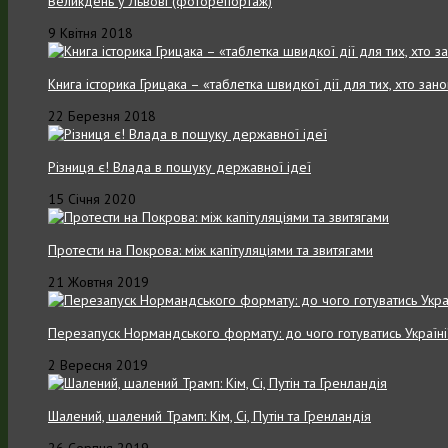
Великдень у Львові (фоторепортаж)
9 Квітня 2018
Книга історика Грицака – «таблетка швидкої дії для тих, хто зан
22 Березня 2018
Різниця є! Влада в пошуку державної ідеї
15 Січня 2020
Протести на Покрова: між капітуляціями та звитягами
21 Жовтня 2019
Перезапуск Нормандського формату: до чого готуватись Україні
2 Вересня 2019
Шалений, шалений Трамп: Кім, Сі, Путін та Гренландія
26 Серпня 2019