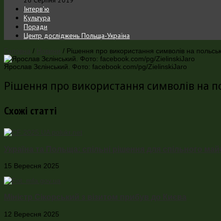
Інтерв’ю
Культура
Поради
Центр досліджень Польща-Україна
Головна
/
Новини
/
Рішення про використання символів на польськ
Ярослав Зєлінський. Фото: facebook.com/pg/ZielinskiJaro
Рішення про використання символів на п
Схожі статті
Україна та Польща: спільні рішення для спільного ма
15 Вересня 2025
Міністр Сікорський з візитом прибув до Києва
12 Вересня 2025