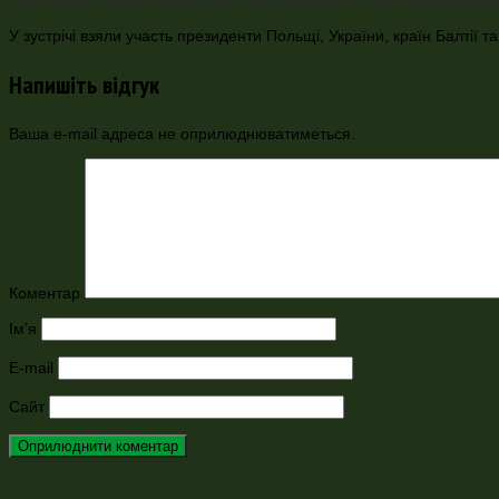
У зустрічі взяли участь президенти Польщі, України, країн Балтії
Напишіть відгук
Ваша e-mail адреса не оприлюднюватиметься.
Коментар
Ім’я
E-mail
Сайт