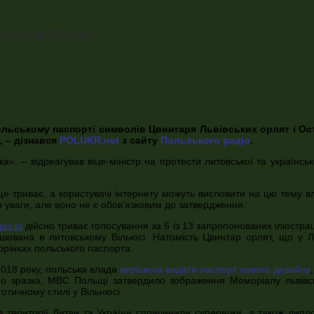
атакувати Польщу
ьському паспорті символів Цвинтаря Львівських орлят і Остр
, – дізнався
POLUKR.net
з сайту
Польського радіо
.
а», – відреагував віце-міністр на протести литовської та українсь
е триває, а користувачі інтернету можуть висловити на цю тему вла
о уваги, але воно не є обов’язковим до затвердження.
gov.pl
дійсно триває голосування за 6 із 13 запропонованих ілюстрац
ована в литовському Вільюсі. Натомість Цвинтар орлят, що у Ль
орінках польського паспорта.
2018 року, польська влада
вирішила видати паспорт нового дизайну
го зразка, МВС Польщі затвердило зображення Меморіалу львівсь
тичному стилі у Вільнюсі.
 території Литви та України спричинили суперечки, а також дипло