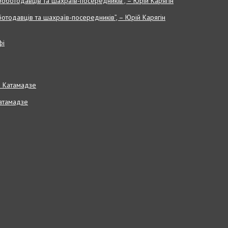
отодавців та шахраїв-посередників”, – Юрій Карягін
Катамадзе