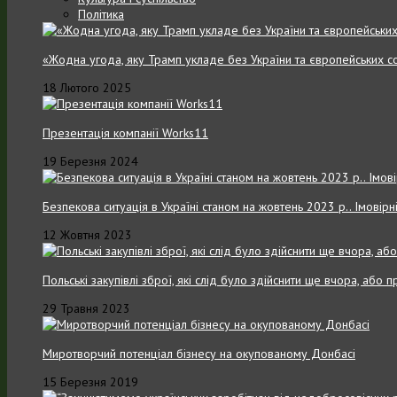
Політика
«Жодна угода, яку Трамп укладе без України та європейських с
18 Лютого 2025
Презентація компанії Works11
19 Березня 2024
Безпекова ситуація в Україні станом на жовтень 2023 р.. Імовірн
12 Жовтня 2023
Польські закупівлі зброї, які слід було здійснити ще вчора, або
29 Травня 2023
Миротворчий потенціал бізнесу на окупованому Донбасі
15 Березня 2019