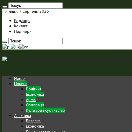
п’ятниця, 7 Серпень, 2026
Редакція
Контакт
Партнери
Польсько-український портал Portal Polsko-Ukraiński jest p
Home
Новини
Політика
Економіка
Армія
Співпраця
Культура і суспільство
Аналітика
Безпека
Економіка
Культура і суспільство