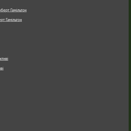
рт Гамільтон
ві