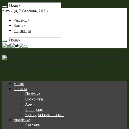
п’ятниця, 7 Серпень, 2026
Редакція
Контакт
Партнери
Польсько-український портал Portal Polsko-Ukraiński jest
portalem internetowym o charakterze analityczno-informacyjnym
Home
Новини
Політика
Економіка
Армія
Співпраця
Культура і суспільство
Аналітика
Безпека