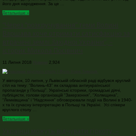
його дня народження. За це …
Детальніше »
“Через “розкручування” теми Волині
Варшава хоче отримати сатисфакцію за
втрачені землі Західної України”, –
історик Микола Посівнич
11 Липня 2018
Новини
2,924
У вівторок, 10 липня, у Львівській обласній раді відбувся круглий
стіл на тему: “Волинь-43” як складова антиукраїнської
пропаганди у Польщі”. Українські історики, громадські діячі,
публіцисти, голови організацій “Закерзоння”, “Холмщина”,
“Лемківщина” і “Надсяння” обговорювали події на Волині в 1940-
х та їх сучасну інтерпретацію в Польщі та Україні. Усі спікери
круглого столу …
Детальніше »
Українці можуть відчувати гіркоту, –