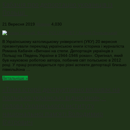
Кабачія про депортацію українців із
Польщі
21 Вересня 2019
Новини
4,030
В Українському католицькому університеті (УКУ) 20 вересня
презентували переклад українською книги історика і журналіста
Романа Кабачія «Вигнані на степи. Депортація українців з
Польщі на Південь України в 1944-1946 роках». Оригінал, який
був науковою роботою автора, побачив світ польською в 2012
році. У праці розповідається про різні аспекти депортації близько
півмільйона …
Детальніше »
«Тема історії деструктивно впливає на
польсько-українські відносини», –
голова Українського інституту
національної памʼяті Володимир
Вʼятрович