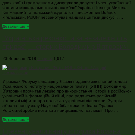
двох країн і громадянами дискутували депутат і член української
частини міжпарламентської асамблеї Україна-Польща Микола
Княжицький та польський журналіст і письменник Войцех
Ягельський. PolUkr.net занотував найцікавіші тези дискусії. …
Детальніше »
“Українська реконкіста за незалежність
триває”, – історик Володимир В’ятрович
23 Вересня 2019
Новини
1,917
У рамках Форуму видавців у Львові недавно звільнений голова
Українського інституту національної пам’яті (УІНП) Володимир
В’ятрович прочитав лекцію про використання історії в російсько-
українській інформаційній війні, про радянсько-російській
історичні міфи та про польсько-українські відносини. Зустріч
зібрала повну залу Наукової бібліотеки ім. Івана Франка.
PolUkr.net зробив нотатки з найцікавіших тез лекції: Про …
Детальніше »
Презентували книгу історика Романа