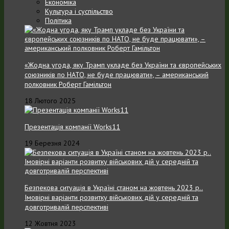
Економіка
Культура і суспільство
Політика
«Жодна угода, яку Трамп укладе без України та європейських
союзників по НАТО, не буде працювати», – американський
полковник Роберт Гамільтон
18 Лютого 2025
Презентація компанії Works11
19 Березня 2024
Безпекова ситуація в Україні станом на жовтень 2023 р..
Імовірні варіанти розвитку військових дій у середній та
довготривалій перспективі
12 Жовтня 2023