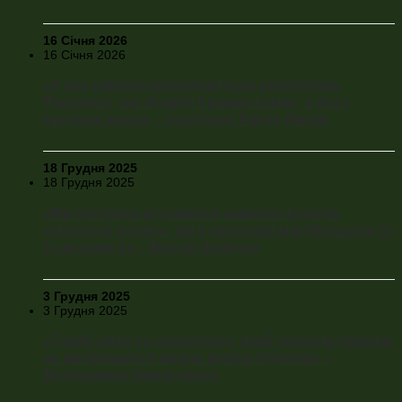
16 Січня 2026
16 Січня 2026
«У нас офісно-президентська республіка.
Парадокс, що Андрія Єрмака немає, а його
система живе» – політолог Євген Магда
18 Грудня 2025
18 Грудня 2025
«Ми постійно крутимося навколо пунктів
«мирного плану», які є середнім між Мінськом-3 і
Судетами-2» – Віктор Шлінчак
3 Грудня 2025
3 Грудня 2025
«Такий удар по енергетиці, який зазнала Україна,
не витримала б жодна країна Європи» –
Володимир Омельченко