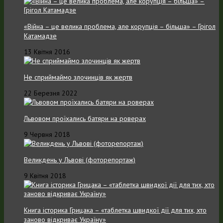
«Війна – це велика проблема, але корупція – більша» – Грігол
Катамадзе
13 Квітня 2016
Не сприймаймо злочинців як жертв
22 Березня 2022
Львовом проїхались батяри на роверах
9 Червня 2018
Великдень у Львові (фоторепортаж)
9 Квітня 2018
Книга історика Грицака – «таблетка швидкої дії для тих, хто
заново відкриває Україну»