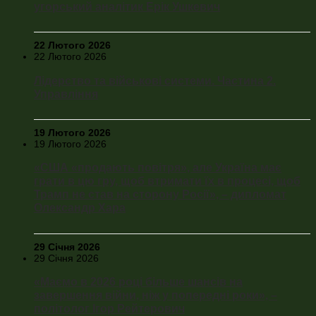
угорський аналітик Ерік Ушкевич
22 Лютого 2026
22 Лютого 2026
Лідерство та військові системи. Частина 2.
Управління
19 Лютого 2026
19 Лютого 2026
«США «продають повітря», але Україна має
грати в цю гру, щоб втримати їх в процесі, щоб
Трамп не став на сторону Росії», – дипломат
Олександр Хара
29 Січня 2026
29 Січня 2026
«Маємо в 2026 році більше шансів на
завершення війни, ніж у попередні роки», –
політолог Ігор Рейтерович