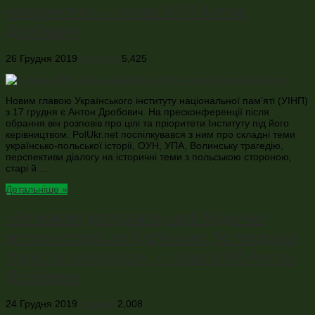
некоректно», – глава УІНП Антон
Дробович
26 Грудня 2019
Інтерв’ю
5,425
Новим главою Українського інституту національної пам’яті (УІНП)
з 17 грудня є Антон Дробович. На пресконференції після
обрання він розповів про цілі та пріоритети Інституту під його
керівництвом. PolUkr.net поспілкувався з ним про складні теми
українсько-польської історії, ОУН, УПА, Волинську трагедію,
перспективи діалогу на історичні теми з польською стороною,
старі й …
Детальніше »
«Не маємо допускати, щоб будь-чиї
могили поросли бур’янами, бо людська
гідність понад усе», – глава УІНП Антон
Дробович
24 Грудня 2019
Новини
2,008