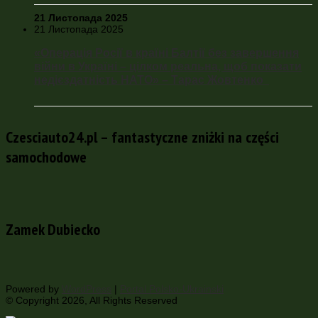
21 Листопада 2025
21 Листопада 2025
«Операція Росії в країні Балтії без завершення
війни в Україні – цілком реальна, щоб показати
недієздатність НАТО» – Тарас Жовтенко
Czesciauto24.pl – fantastyczne zniżki na części
samochodowe
Zamek Dubiecko
Powered by
WordPress
|
Portal Polsko-Ukrainski
© Copyright 2026, All Rights Reserved