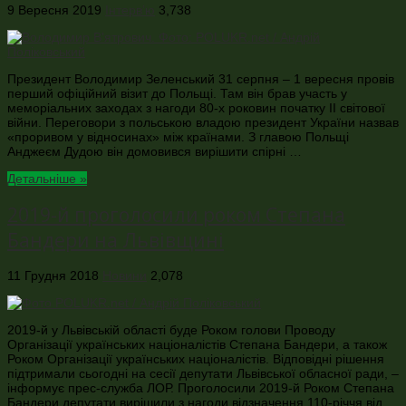
9 Вересня 2019
Інтерв’ю
3,738
Президент Володимир Зеленський 31 серпня – 1 вересня провів
перший офіційний візит до Польщі. Там він брав участь у
меморіальних заходах з нагоди 80-х роковин початку ІІ світової
війни. Переговори з польською владою президент України назвав
«проривом у відносинах» між країнами. З главою Польщі
Анджеєм Дудою він домовився вирішити спірні …
Детальніше »
2019-й проголосили роком Степана
Бандери на Львівщині
11 Грудня 2018
Новини
2,078
2019-й у Львівській області буде Роком голови Проводу
Організації українських націоналістів Степана Бандери, а також
Роком Організації українських націоналістів. Відповідні рішення
підтримали сьогодні на сесії депутати Львівської обласної ради, –
інформує прес-служба ЛОР. Проголосили 2019-й Роком Степана
Бандери депутати вирішили з нагоди відзначення 110-річчя від