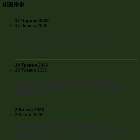
НОВИНИ
17 Червня 2026
17 Червня 2026
«Україна зараз випереджає Росію на два кроки в
технологічній війні», – військовий експерт
Сергій Кузан
19 Травня 2026
19 Травня 2026
«Справа Єрмака може стати політичним
серіалом на багато років» – політолог Петро
Олещук
3 Квітня 2026
3 Квітня 2026
«Угорці мало знають про Україну, а
антиукраїнська пропаганда Орбана роками
формувала стереотипи про українців», –