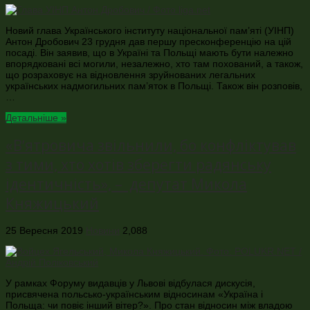
Новий глава Українського інституту національної пам’яті (УІНП)
Антон Дробович 23 грудня дав першу пресконференцію на цій
посаді. Він заявив, що в Україні та Польщі мають бути належно
впорядковані всі могили, незалежно, хто там похований, а також,
що розраховує на відновлення зруйнованих легальних
українських надмогильних пам’яток в Польщі. Також він розповів,
…
Детальніше »
«Вʼятровича звільнили, бо конфліктував
з тими, хто хотів зберегти радянську
ідентичність», – депутат Микола
Княжицький
25 Вересня 2019
Новини
2,088
У рамках Форуму видавців у Львові відбулася дискусія,
присвячена польсько-українським відносинам «Україна і
Польща: чи повіє інший вітер?». Про стан відносин між владою