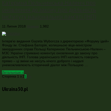
Катерина Пельчинська-Наленч про
оновлення до закону про діяльність
Інституту національної пам’яті (ІНП)
11 Липня 2018
Новини
1,982
Інтерв’ю видання Gazeta Wyborcza з директоркою «Форуму ідей»
Фонду ім. Стефана Баторія, колишньою віце-міністром
закордонних справ Польщі Катериною Пельчинською-Наленч –
МЗС України стримано коментує оновлення до закону про
діяльність ІНП. Голова українського ІНП натомість говорить
прямо – ці зміни не несуть нічого доброго і надалі
унеможливлюють історичний діалог між Польщею …
Детальніше »
Сторінка 1 з 2
1
2
»
Ukraina30.pl