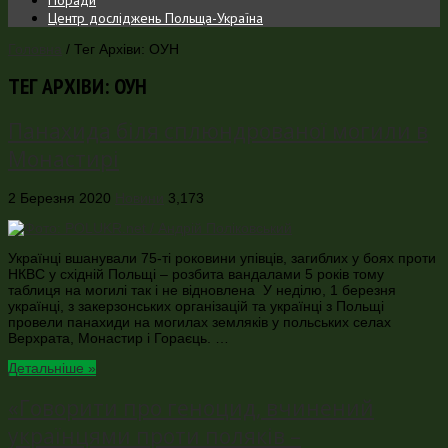
Центр досліджень Польща-Україна
Головна
/
Тег Архіви: ОУН
ТЕГ АРХІВИ:
ОУН
Панахида біля сплюндрованої могили в
Монастирі
2 Березня 2020
Новини
3,173
Українці вшанували 75-ті роковини упівців, загиблих у боях проти
НКВС у східній Польщі – розбита вандалами 5 років тому
таблиця на могилі так і не відновлена У неділю, 1 березня
українці, з закерзонських організацій та українці з Польщі
провели панахиди на могилах земляків у польських селах
Верхрата, Монастир і Гораєць. …
Детальніше »
«Говорити про геноцид, вчинений
українцями проти поляків –