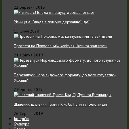
22 Березня 2018
Різниця є! Влада в пошуку державної ідеї
15 Січня 2020
Протести на Покрова: між капітуляціями та звитягами
21 Жовтня 2019
Перезапуск Нормандського формату: до чого готуватись
Україні?
2 Вересня 2019
Шалений, шалений Трамп: Кім, Сі, Путін та Гренландія
26 Серпня 2019
Інтерв’ю
Культура
Поради