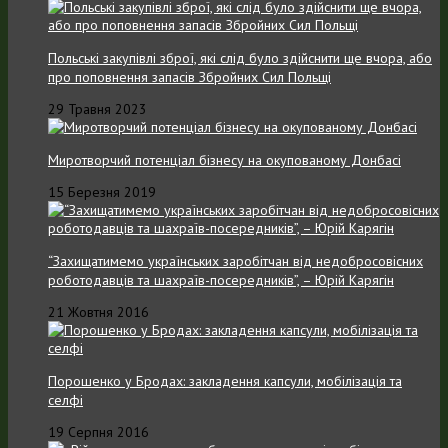
Польські закупівлі зброї, які слід було здійснити ще вчора, або
про поповнення запасів Збройних Cил Польщі
29 Травня 2023
Миротворчий потенціал бізнесу на окупованому Донбасі
15 Березня 2019
“Захищатимемо українських заробітчан від недобросовісних
роботодавців та шахраїв-посередників”, – Юрій Карягін
21 Жовтня 2016
Порошенко у Бродах: закладення капсули, мобілізація та
селфі
19 Серпня 2016