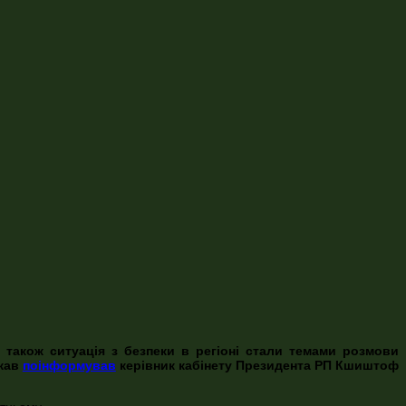
а також ситуація з безпеки в регіоні стали темами розмови
ржав
поінформував
керівник кабінету Президента РП Кшиштоф