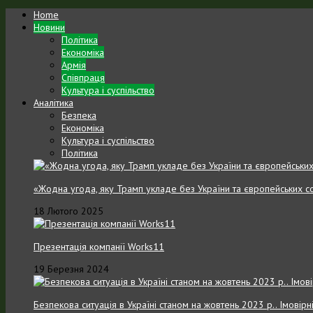
Home
Новини
Політика
Економіка
Армія
Співпраця
Культура і суспільство
Аналітика
Безпека
Економіка
Культура і суспільство
Політика
«Жодна угода, яку Трамп укладе без України та європейських с
18 Лютого 2025
Презентація компанії Works11
19 Березня 2024
Безпекова ситуація в Україні станом на жовтень 2023 р.. Імовірн