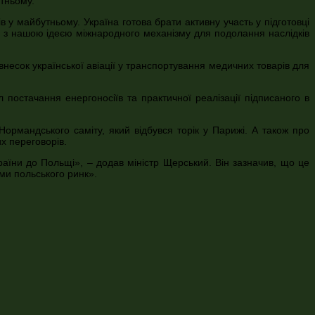
утньому.
у майбутньому. Україна готова брати активну участь у підготовці
я з нашою ідеєю міжнародного механізму для подолання наслідків
несок української авіації у транспортування медичних товарів для
остачання енергоносіїв та практичної реалізації підписаного в
ормандського саміту, який відбувся торік у Парижі. А також про
х переговорів.
аїни до Польщі», – додав міністр Щерський. Він зазначив, що це
ми польського ринк».