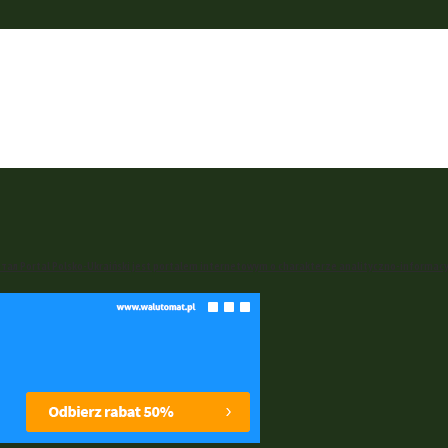
ал Portal Polsko-Ukraiński jest portalem internetowym o charakterze analityczno-informac