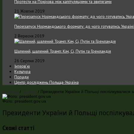
Протести на Покрова: між капітуляціями та звитягами
21 Жовтня 2019
Перезапуск Нормандського формату: до чого готуватись Україні
2 Вересня 2019
Шалений, шалений Трамп: Кім, Сі, Путін та Гренландія
26 Серпня 2019
Інтерв’ю
Культура
Поради
Центр досліджень Польща-Україна
Головна
/
Новини
/
Президенти України й Польщі поспілкувалися з
Фото: president.gov.ua
Президенти України й Польщі поспілкува
Схожі статті