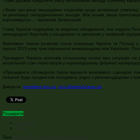
Глави держав приділили увагу механізмам виходу з режиму карант
«Знаю про вашу нещодавню ініціативу щодо активізації співпраці
та реалізації скоординованих заходів. Між іншим, ваша пропози
коронавірусу», – зазначив Зеленський.
Глава України подякував за медичне обладнання, яке надала Польщ
міжнародної боротьби з пандемією та запевнив у незмінній підтрим
Важливою темою розмови стала співпраця України та Польщі у с
серпні 2019 року тристороннього меморандуму між Україною, Пол
Президент України розповів польському колезі про ситуацію на 
актуальний стан переговорів у нормандському форматі напередодні,
«Президенти обговорили також варіанти можливого сценарію пожв
питання буде предметом погоджень згідно з рекомендаціями служб,
Джерела:
president.gov.ua
,
gov.pl/web/ukraina-uk
Поширити
Facebook
Twitter
Теги
Анджей Дуда
Володимир Зеленський