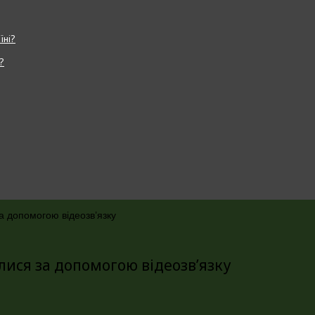
?
а допомогою відеозв’язку
лися за допомогою відеозв’язку