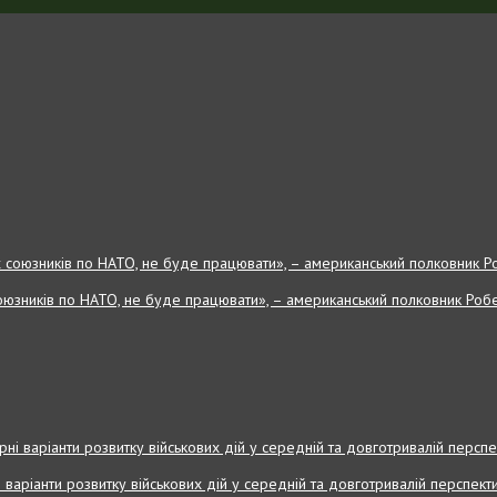
оюзників по НАТО, не буде працювати», – американський полковник Робе
і варіанти розвитку військових дій у середній та довготривалій перспекти