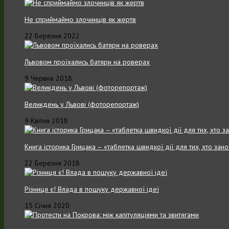
Не сприймаймо злочинців як жертв
22 Березня 2022
Львовом проїхались батяри на роверах
9 Червня 2018
Великдень у Львові (фоторепортаж)
9 Квітня 2018
Книга історика Грицака – «таблетка швидкої дії для тих, хто зан
22 Березня 2018
Різниця є! Влада в пошуку державної ідеї
15 Січня 2020