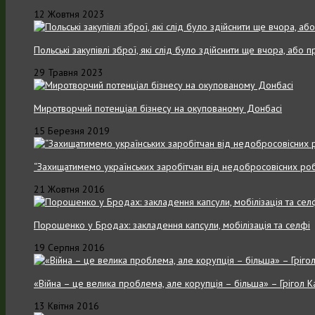
12 Жовтня 2023
Польські закупівлі зброї, які слід було здійснити ще вчора, або
29 Травня 2023
Миротворчий потенціал бізнесу на окупованому Донбасі
15 Березня 2019
“Захищатимемо українських заробітчан від недобросовісних роб
21 Жовтня 2016
Порошенко у Бродах: закладення капсули, мобілізація та селфі
19 Серпня 2016
«Війна – це велика проблема, але корупція – більша» – Грігол 
13 Квітня 2016