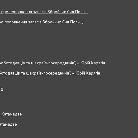
 про поповнення запасів Збройних Cил Польщі
отодавців та шахраїв-посередників”, – Юрій Карягін
Катамадзе