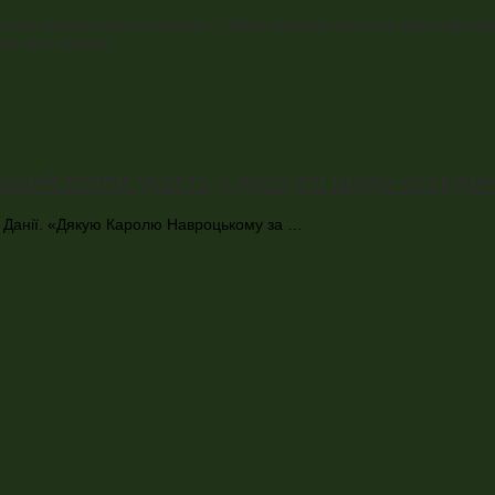
ової міжнародної політики», – Дуда написав листа до європейських
у віз в Україні
ий взяли участь у дискусії щодо координ
 та Данії. «Дякую Каролю Навроцькому за …