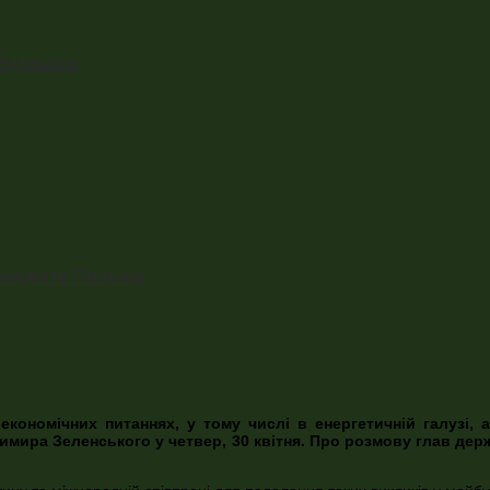
йбутнього
атакувати Польщу
економічних питаннях, у тому числі в енергетичній галузі, 
имира Зеленського у четвер, 30 квітня. Про розмову глав де