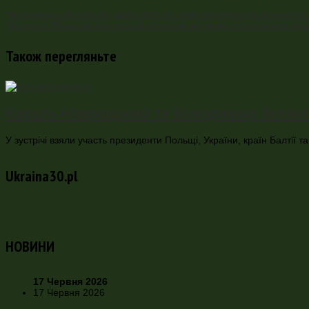
Попередня
«Я хотів би, щоб 2020 рік став переломним моментом н
Наступна
Польські консульські установи частково поновлюють видач
Також перегляньте
Кароль Навроцький та Володимир Зеленськ
У зустрічі взяли участь президенти Польщі, України, країн Балтії
Ukraina30.pl
НОВИНИ
17 Червня 2026
17 Червня 2026