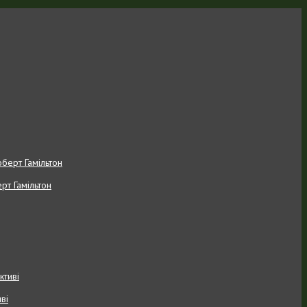
рт Гамільтон
ві