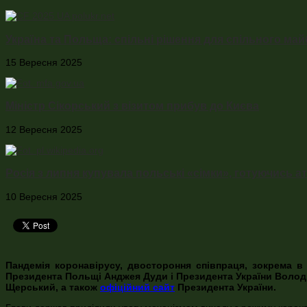
Україна та Польща: спільні рішення для спільного ма
15 Вересня 2025
Міністр Сікорський з візитом прибув до Києва
12 Вересня 2025
Росія з липня купувала польські «сімки», готуючись 
10 Вересня 2025
Пандемія коронавірусу, двостороння співпраця, зокрема в 
Президента Польщі Анджея Дуди і Президента України Волод
Щерський, а також
офіційний сайт
Президента України.