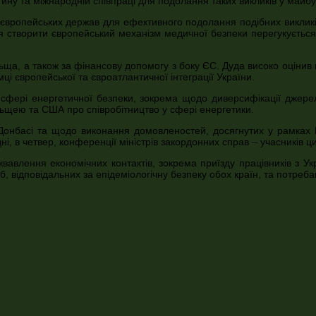
ину та міжнародній співпраці для подолання таких викликів у майб
 європейських держав для ефективного подолання подібних викликів 
ція створити європейський механізм медичної безпеки перегукуєтьс
а, а також за фінансову допомогу з боку ЄС. Дуда високо оцінив в
ці європейської та євроатлантичної інтеграції України.
фері енергетичної безпеки, зокрема щодо диверсифікації джерел п
ьщею та США про співробітництво у сфері енергетики.
Донбасі та щодо виконання домовленостей, досягнутих у рамках Н
 в четвер, конференції міністрів закордонних справ – учасників ци
авлення економічних контактів, зокрема приїзду працівників з Укр
 відповідальних за епідеміологічну безпеку обох країн, та потреба