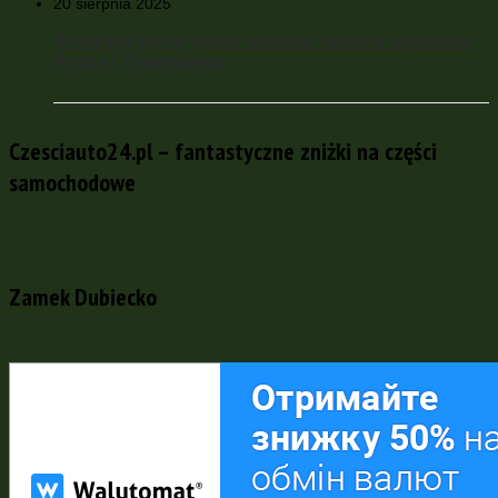
20 sierpnia 2025
Rosja nie jest w stanie wskazać terminu spotkania
Putina i Zelenskiego
Czesciauto24.pl – fantastyczne zniżki na części
samochodowe
Zamek Dubiecko