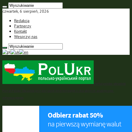
czwartek, 6 sierpień, 2026
Redakcja
Partnerzy
Kontakt
Wesprzyj nas
Portal polsko-ukraiński
Portal Polsko-Ukraiński jest portalem internetowym o charakterze analityczno-
informacyjnym