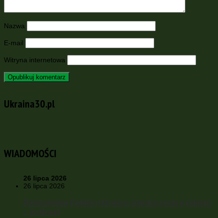
Nazwa
E-mail
Witryna internetowa
Ukraina30.pl
WIADOMOŚCI
26 lipca 2026
26 lipca 2026
Partnerstwo Polski i Ukrainy: między racją a relacją
– podcast