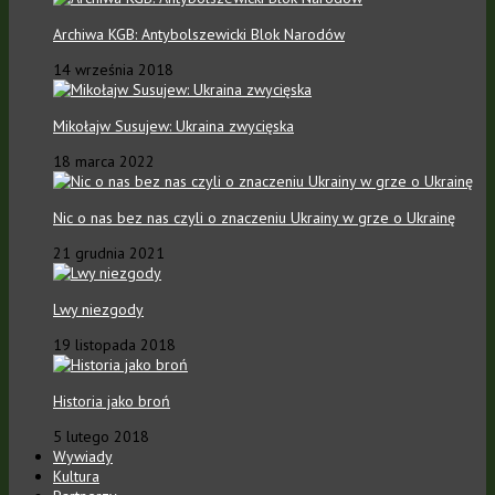
Archiwa KGB: Antybolszewicki Blok Narodów
14 września 2018
Mikołajw Susujew: Ukraina zwycięska
18 marca 2022
Nic o nas bez nas czyli o znaczeniu Ukrainy w grze o Ukrainę
21 grudnia 2021
Lwy niezgody
19 listopada 2018
Historia jako broń
5 lutego 2018
Wywiady
Kultura