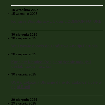
15 września 2025
15 września 2025
Kongres Współpracy z Ukrainą COMMON FUTURE
30 sierpnia 2025
30 sierpnia 2025
We Lwowie doszło do zabójstwa Andrija Parubija
30 sierpnia 2025
Kanclerz Niemiec: Rosja codziennie atakuje i
destabilizacje nasz kraj
30 sierpnia 2025
USA przekazują Ukrainie dane do ataków na cele w
głębi Rosji
29 sierpnia 2025
29 sierpnia 2025