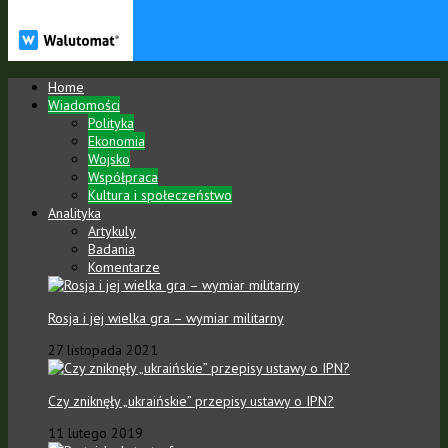
Home
Wiadomości
Polityka
Ekonomia
Wojsko
Współpraca
Kultura i społeczeństwo
Analityka
Artykuly
Badania
Komentarze
Rosja i jej wielka gra – wymiar militarny
27 listopada 2021
Czy zniknęły „ukraińskie” przepisy ustawy o IPN?
11 lutego 2019