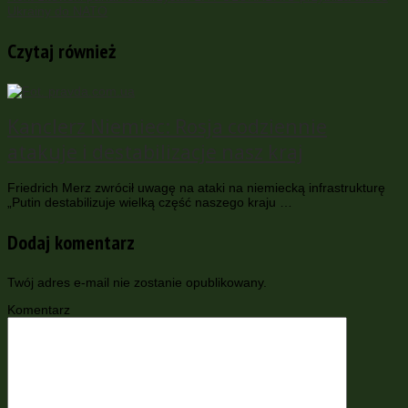
Ukrainy do NATO
Czytaj również
Kanclerz Niemiec: Rosja codziennie
atakuje i destabilizacje nasz kraj
Friedrich Merz zwrócił uwagę na ataki na niemiecką infrastrukturę
„Putin destabilizuje wielką część naszego kraju …
Dodaj komentarz
Twój adres e-mail nie zostanie opublikowany.
Komentarz