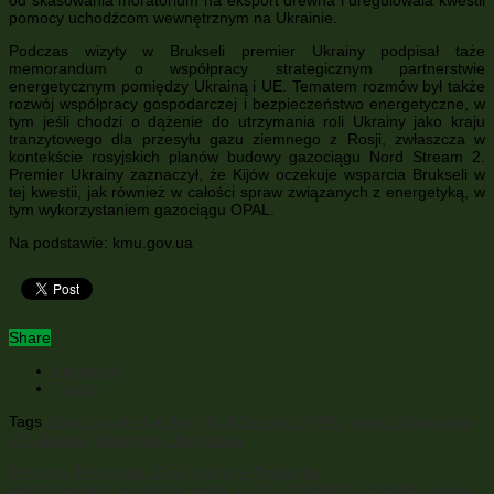
pomocy uchodźcom wewnętrznym na Ukrainie.
Podczas wizyty w Brukseli premier Ukrainy podpisał taże
memorandum o współpracy strategicznym partnerstwie
energetycznym pomiędzy Ukrainą i UE. Tematem rozmów był także
rozwój współpracy gospodarczej i bezpieczeństwo energetyczne, w
tym jeśli chodzi o dążenie do utrzymania roli Ukrainy jako kraju
tranzytowego dla przesyłu gazu ziemnego z Rosji, zwłaszcza w
kontekście rosyjskich planów budowy gazociągu Nord Stream 2.
Premier Ukrainy zaznaczył, że Kijów oczekuje wsparcia Brukseli w
tej kwestii, jak również w całości spraw związanych z energetyką, w
tym wykorzystaniem gazociągu OPAL.
Na podstawie: kmu.gov.ua
Share
Facebook
Twitter
Tags
Jean Claude-Juncker
Nord Stream 2
OPAL
pomoc finansowa
UE
Ukraina
Wołodymyr Hrojsman
Previous
Terrorysta „Giwi” zginął w Doniecku
Next
Litewski parlamentarzysta: LITPOLUKRBRIG przybliża akces