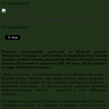
15 września 2025
We Lwowie doszło do zabójstwa Andrija Parubija
30 sierpnia 2025
Podczas wczorajszego spotkania w Brukseli premier
Wołodymyr Hrojsman i szef Komisji Europejskiej Jean-Claude
Juncker omówili kwestię przekazania Ukrainie kolejnej transzy
pomocy finansowej w wysokości 600 mln euro. Ma to nastąpić
w ciągu najbliższych tygodni.
„Myślę, że po tym, co zaobserwowaliśmy na Ukrainie jeśli chodzi o
progres reform, Ukraińcy mają prawo odczuć nasze wsparcie” –
powiedział Jean Claude Juncker podczas briefingu po spotkaniu z
ukraińskim premierem. „Ta pomoc pomoże wzmocnić stabilność
makroekonomiczną Ukrainy” – stwierdził z kolei Wołodymyr
Hrojsman.
Pierwszą transzę pomocy UE Ukraina otrzymała w lipcu 2014 roku.
Przekazanie kolejnej UE uzależniła od progresu reform oraz m.in.
od skasowania moratorium na eksport drewna i uregulowaia kwestii