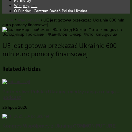
Partnerzy
Wesprzyj nas
O Fundacji Centrum Badań Polska Ukraina
Home
/
Wiadomości
/
UE jest gotowa przekazać Ukrainie 600 mln
euro pomocy finansowej
Володимир Гройсман і Жан-Клод Юнкер. Фото: kmu.gov.ua
UE jest gotowa przekazać Ukrainie 600
mln euro pomocy finansowej
Related Articles
Partnerstwo Polski i Ukrainy: między racją a relacją –
podcast
26 lipca 2026
Kongres Współpracy z Ukrainą COMMON FUTURE