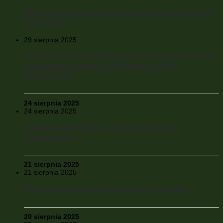
UE planuje dołączyć do gwarancji bezpieczeństwa
dla Ukrainy
29 sierpnia 2025
Karol Nawrocki i Wołodymyr Zelensky wzięli udział
w dyskusji na temat koordynacji polityki
zagranicznej
24 sierpnia 2025
24 sierpnia 2025
Ukraina świętuje 34 rocznicę ogłoszenia
niezależności
21 sierpnia 2025
21 sierpnia 2025
Rosja żąda oddania Donbasu przez Ukrainę
20 sierpnia 2025