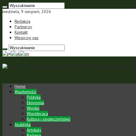
niedziela, 9 sierpień, 2026
Redakcja
Partnerzy
Kontakt
Wesprzyj nas
Portal polsko-ukraiński Portal Polsko-Ukraiński jest portalem inte
Home
Wiadomości
Polityka
Ekonomia
Wojsko
Współpraca
Kultura i społeczeństwo
Analityka
Artykuly
Badania