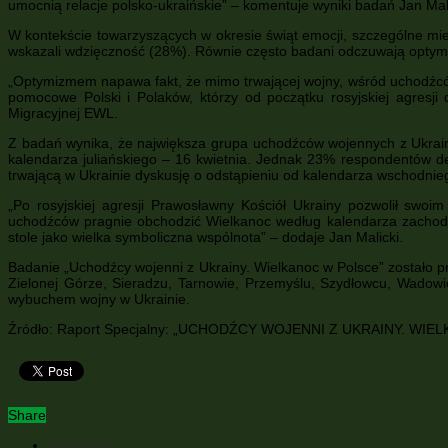
umocnią relacje polsko-ukraińskie” – komentuje wyniki badań Jan Mal
W kontekście towarzyszących w okresie świąt emocji, szczególne mi
wskazali wdzięczność (28%). Równie często badani odczuwają optymi
„Optymizmem napawa fakt, że mimo trwającej wojny, wśród uchodźców 
pomocowe Polski i Polaków, którzy od początku rosyjskiej agresji
Migracyjnej EWL.
Z badań wynika, że największa grupa uchodźców wojennych z Ukrain
kalendarza juliańskiego – 16 kwietnia. Jednak 23% respondentów de
trwającą w Ukrainie dyskusję o odstąpieniu od kalendarza wschodniego
„Po rosyjskiej agresji Prawosławny Kościół Ukrainy pozwolił swo
uchodźców pragnie obchodzić Wielkanoc według kalendarza zachodnieg
stole jako wielka symboliczna wspólnota” – dodaje Jan Malicki.
Badanie „Uchodźcy wojenni z Ukrainy. Wielkanoc w Polsce” zostało 
Zielonej Górze, Sieradzu, Tarnowie, Przemyślu, Szydłowcu, Wadowic
wybuchem wojny w Ukrainie.
Źródło: Raport Specjalny: „UCHODŹCY WOJENNI Z UKRAINY. WIELK
Share
Facebook