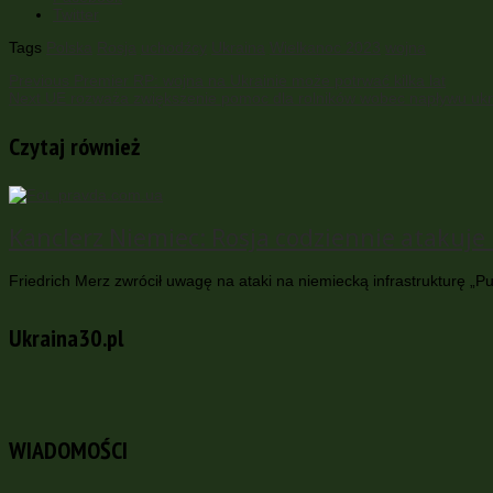
Twitter
Tags
Polska
Rosja
uchodźcy
Ukraina
Wielkanoc 2023
wojna
Previous
Premier RP: wojna na Ukrainie może potrwać kilka lat
Next
UE rozważa zwiększenie pomoc dla rolników wobec napływu ukrai
Czytaj również
Kanclerz Niemiec: Rosja codziennie atakuje i
Friedrich Merz zwrócił uwagę na ataki na niemiecką infrastrukturę „Pu
Ukraina30.pl
WIADOMOŚCI