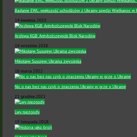
Badanie EWL: większość uchodźców z Ukrainy spędzi Wielkanoc w 
14 kwietnia 2023
Archiwa KGB: Antybolszewicki Blok Narodów
14 września 2018
Mikołajw Susujew: Ukraina zwycięska
18 marca 2022
Nic o nas bez nas czyli o znaczeniu Ukrainy w grze o Ukrainę
21 grudnia 2021
Lwy niezgody
19 listopada 2018