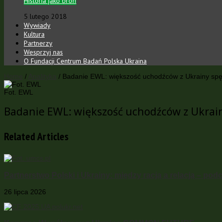
Historia jako broń
5 lutego 2018
Wywiady
Kultura
Partnerzy
Wesprzyj nas
O Fundacji Centrum Badań Polska Ukraina
Home
/
Analityka
/
Badanie EWL: większość uchodźców z Ukrainy spę
Fot. EWL
Badanie EWL: większość uchodźców z Ukrain
Related Articles
Partnerstwo Polski i Ukrainy: między racją a relacją – pod
26 lipca 2026