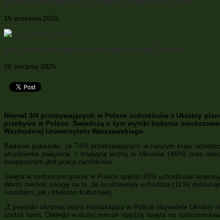
Kongres Współpracy z Ukrainą COMMON FUTURE
15 września 2025
We Lwowie doszło do zabójstwa Andrija Parubija
30 sierpnia 2025
Niemal 3/4 przebywających w Polsce uchodźców z Ukrainy planuj
przebywa w Polsce. Świadczą o tym wyniki badania sondażowe
Wschodniej Uniwersytetu Warszawskiego.
Badanie pokazało, że 74% przebywających w naszym kraju uchodźcó
utrudnienia związane z trwającą wojną w Ukrainie (46%) oraz ob
świątecznym jest praca zarobkowa.
Święta w rodzinnym gronie w Polsce spędzi 45% uchodźców wojennych z
Warto zwrócić uwagę na to, że co dziewiąty uchodźca (11%) deklaruj
narodami, jak i bliskości kulturowej.
„Z powodu okrutnej wojny mieszkający w Polsce obywatele Ukrainy ni
zostali sami. Dlatego w dużej mierze spędzą święta na nabożeństwa