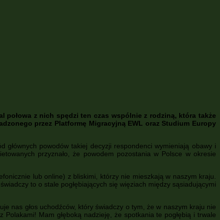
 połowa z nich spędzi ten czas wspólnie z rodziną, która także
adzonego przez Platformę Migracyjną EWL oraz Studium Europy
d głównych powodów takiej decyzji respondenci wymieniają obawy i
kietowanych przyznało, że powodem pozostania w Polsce w okresie
nicznie lub online) z bliskimi, którzy nie mieszkają w naszym kraju.
wiadczy to o stale pogłębiających się więziach między sąsiadującymi
uje nas głos uchodźców, który świadczy o tym, że w naszym kraju nie
 Polakami! Mam głęboką nadzieję, że spotkania te pogłębią i trwale