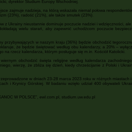
icki, dyrektor Studium Europy Wschodniej.
ejsce zajmuje nadzieja, na którą wskazała niemal połowa respondent
zm (23%), radość (21%), ale także smutek (23%).
z Ukrainy nieustannie dominuje poczucie nadziei i wdzięczności, ale t
 dokładają wielu starań, aby zapewnić uchodźcom poczucie bezpiecze
y przybywających w naszym kraju (36%) będzie obchodzić tegoroczną 
klaruje, że będzie świętować według obu kalendarzy, a 20% – wyłącz
 na rzecz kalendarza, którym posługuje się m.in. Kościół Katolicki.
im wiernym obchodzić święta religijne według kalendarza zachodni
o, wierzę, że zbliża się dzień, kiedy chrześcijanie z Polski i Ukra
przeprowadzone w dniach 23-28 marca 2023 roku w różnych miastach i 
ach i Krynicy Górskiej. W badaniu wzięło udział 400 obywateli Ukrain
ANOC W POLSCE”, ewl.com.pl, studium.uw.edu.pl