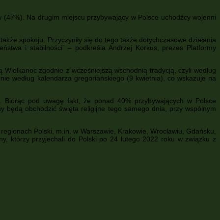
ów (47%). Na drugim miejscu przybywający w Polsce uchodźcy wojenni
akże spokoju. Przyczyniły się do tego także dotychczasowe działania
ństwa i stabilności” – podkreśla Andrzej Korkus, prezes Platformy
Wielkanoc zgodnie z wcześniejszą wschodnią tradycją, czyli według
nie według kalendarza gregoriańskiego (9 kwietnia), co wskazuje na
ego. Biorąc pod uwagę fakt, że ponad 40% przybywających w Polsce
iny będą obchodzić święta religijne tego samego dnia, przy wspólnym
regionach Polski, m.in. w Warszawie, Krakowie, Wrocławiu, Gdańsku,
y, którzy przyjechali do Polski po 24 lutego 2022 roku w związku z