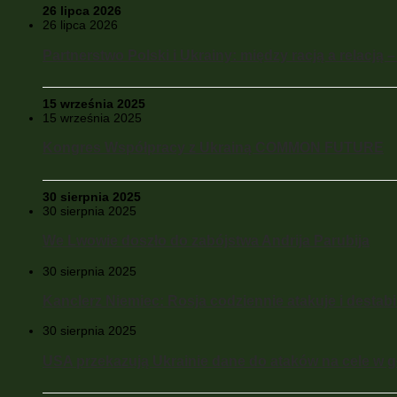
26 lipca 2026
26 lipca 2026
Partnerstwo Polski i Ukrainy: między racją a relacją 
15 września 2025
15 września 2025
Kongres Współpracy z Ukrainą COMMON FUTURE
30 sierpnia 2025
30 sierpnia 2025
We Lwowie doszło do zabójstwa Andrija Parubija
30 sierpnia 2025
Kanclerz Niemiec: Rosja codziennie atakuje i destabil
30 sierpnia 2025
USA przekazują Ukrainie dane do ataków na cele w gł