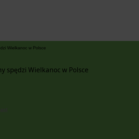
dzi Wielkanoc w Polsce
y spędzi Wielkanoc w Polsce
cast