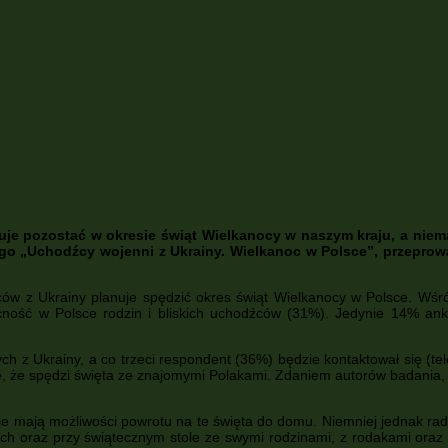
e pozostać w okresie świąt Wielkanocy w naszym kraju, a niemal
go „Uchodźcy wojenni z Ukrainy. Wielkanoc w Polsce”, przeprow
w z Ukrainy planuje spędzić okres świąt Wielkanocy w Polsce. Wśró
ecność w Polsce rodzin i bliskich uchodźców (31%). Jedynie 14% an
 Ukrainy, a co trzeci respondent (36%) będzie kontaktował się (telefo
e, że spędzi święta ze znajomymi Polakami. Zdaniem autorów badania, ś
e mają możliwości powrotu na te święta do domu. Niemniej jednak rad
ch oraz przy świątecznym stole ze swymi rodzinami, z rodakami oraz z