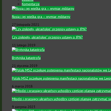
Komentarze
Rosja i jej wielka gra – wymiar militarny
27 listopada 2021
Czy zniknęły „ukraińskie” przepisy ustawy o IPN?
11 lutego 2019
Brytyjska katastrofa
21 stycznia 2019
Polski MSZ oczekuje potępienia manifestacji nacjonalistów we Lwo
6 marca 2018
Młodzi i pracujący ukraińscy uchodźcy częściej planują zatrzymać 
9 sierpnia 2023