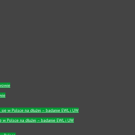
wie
się w Polsce na dłużej – badanie EWL i UW