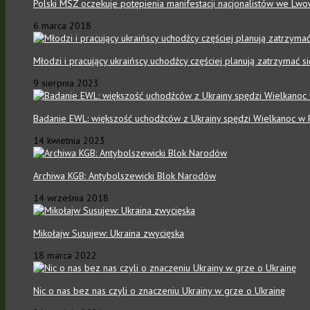
Polski MSZ oczekuje potępienia manifestacji nacjonalistów we Lwo
6 marca 2018
Młodzi i pracujący ukraińscy uchodźcy częściej planują zatrzymać 
9 sierpnia 2023
Badanie EWL: większość uchodźców z Ukrainy spędzi Wielkanoc w 
14 kwietnia 2023
Archiwa KGB: Antybolszewicki Blok Narodów
14 września 2018
Mikołajw Susujew: Ukraina zwycięska
18 marca 2022
Nic o nas bez nas czyli o znaczeniu Ukrainy w grze o Ukrainę