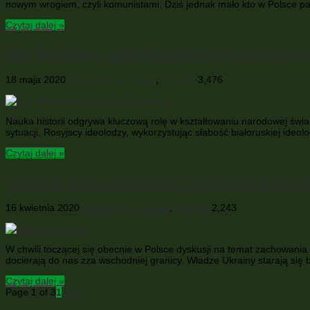
nowym wrogiem, czyli komunistami. Dziś jednak mało kto w Polsce p
Czytaj dalej »
Ihar Melnikau: polityka pamięci historyczne
18 maja 2020
Komentarze i opinie
,
Polityka
3,476
Nauka historii odgrywa kluczową rolę w kształtowaniu narodowej świad
sytuacji. Rosyjscy ideolodzy, wykorzystując słabość białoruskiej id
Czytaj dalej »
Ukraina: komu bije dzwon politycznego rew
16 kwietnia 2020
Komentarze i opinie
,
Polityka
2,243
W chwili toczącej się obecnie w Polsce dyskusji na temat zachowani
docierają do nas zza wschodniej granicy. Władze Ukrainy starają s
Czytaj dalej »
Page 1 of 3
1
2
3
»