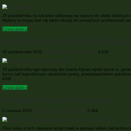
25 października na Ukrainie odbywają się wybory do władz lokalnych
Wybory te mogą stać się także okazją do poważnych przetasowań pol
Czytaj dalej »
Sprawa Wasyla Stusa, Wiktor Medwedczuk i p
20 października 2020
Komentarze i opinie
,
Polityka
3,534
19 października sąd rejonowy dla miasta Kijowa wydał wyrok w „sprawi
karny nad legendarnym ukraińskim poetą, przedstawicielem pokoleni
KGB …
Czytaj dalej »
Niechciani Wyklęci spod Hrubieszowa
2 czerwca 2020
Komentarze i opinie
,
Polityka
5,364
Choć wielu z nich zapewne wciąż miało w pamięci widok ciał bezbronn