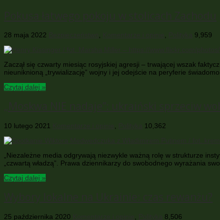
Pokusa łatwego pokoju w stolicach Zachodu
28 maja 2022
Bezpieczeństwo
,
Komentarze i opinie
,
Polityka
9,959
Zaczął się czwarty miesiąc rosyjskiej agresji – trwającej wszak faktyc
nieuniknioną „trywializację” wojny i jej odejście na peryferie świado
Czytaj dalej »
„Moskwa NIE nadaje”: ukraiński sprzeciw wo
10 lutego 2021
Komentarze i opinie
,
Polityka
10,362
„Niezależne media odgrywają niezwykle ważną rolę w strukturze inst
„czwartą władzą”. Prawa dziennikarzy do swobodnego wyrażania swo
Czytaj dalej »
Wybory lokalne na Ukrainie: czas rewanżu?
25 października 2020
Komentarze i opinie
,
Polityka
8,506