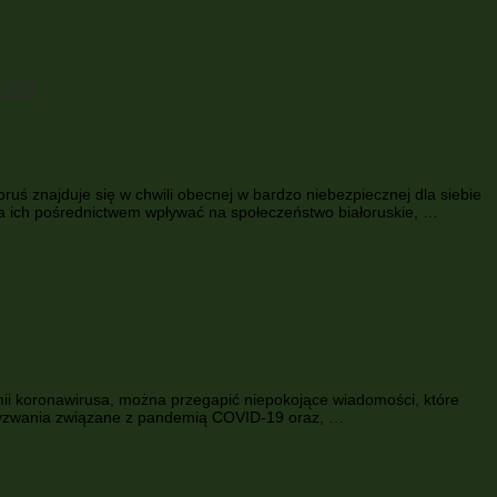
rusi
ruś znajduje się w chwili obecnej w bardzo niebezpiecznej dla siebie
 za ich pośrednictwem wpływać na społeczeństwo białoruskie, …
mii koronawirusa, można przegapić niepokojące wiadomości, które
 wyzwania związane z pandemią COVID-19 oraz, …