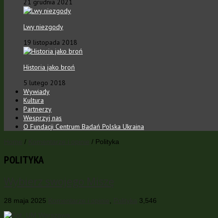
21 grudnia 2021
Lwy niezgody
19 listopada 2018
Historia jako broń
5 lutego 2018
Wywiady
Kultura
Partnerzy
Wesprzyj nas
O Fundacji Centrum Badań Polska Ukraina
Home
/
Komentarze i opinie
/
Polityka
POLITYKA
Wybierz swojego Miszę
28 maja 2025
Komentarze i opinie
,
Polityka
3,546