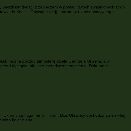
tury weszli kandydaci z zapleczem w postaci dwóch zwaśnionych stron
stawki do Koalicji Obywatelskiej) i narodowo-konserwatywnego …
tekst, można poczuć atmosferę dzieła George’a Orwella, a w
e przed dystopią, ale jako metodyczne zalecenie. Dokument …
i Ukrainy są flaga, herb i hymn. Dziś Ukraińcy obchodzą Dzień Flagi
pomina kolor nieba …