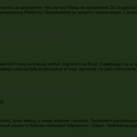
rej też, po prawdziwe, nikt się nad Wisłą nie spodziewał. Do drugiej 
nserwatywnej Platformy Obywatelskiej (w wydaniu rozszerzonym o przy
lityki zagranicznej Rosji
ierdził nową koncepcję polityki zagranicznej Rosji. Zagłębiając się w 
lskiego pisarza była postrzegana w kraju agresora nie jako ostrzeżeni
eń Flagi Państwowej Ukrainy
33
ństwo, które walczy o swoje istnienie i wolność. Symbolami państwowym
ych pasów w Kolorze niebieskim (błękitnym) i żółtym. Niebieski przy