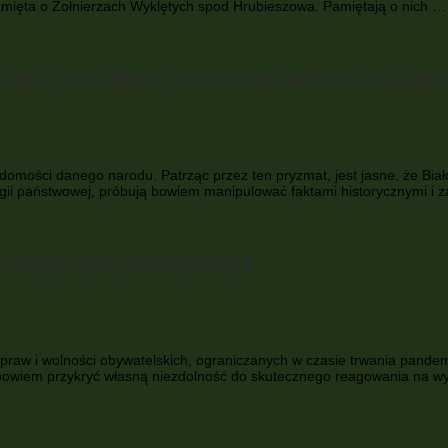
amięta o Żołnierzach Wyklętych spod Hrubieszowa. Pamiętają o nich …
j jako instrument rosyjskiego wpływu na Biało
omości danego narodu. Patrząc przez ten pryzmat, jest jasne, że Biało
eologii państwowej, próbują bowiem manipulować faktami historycznymi i
anżu w ciszy koronawirusa
a praw i wolności obywatelskich, ograniczanych w czasie trwania pande
ię bowiem przykryć własną niezdolność do skutecznego reagowania na