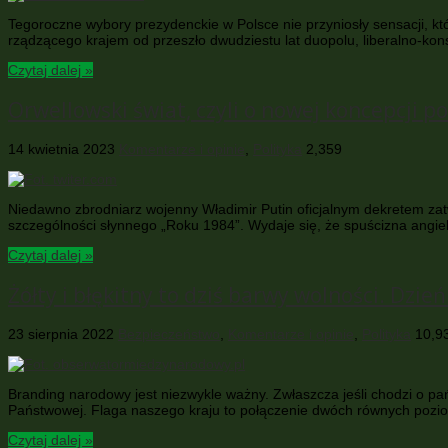
Tegoroczne wybory prezydenckie w Polsce nie przyniosły sensacji, któ
rządzącego krajem od przeszło dwudziestu lat duopolu, liberalno-ko
Czytaj dalej »
Orwellowski świat, czyli o nowej koncepcji po
14 kwietnia 2023
Komentarze i opinie
,
Polityka
2,359
Niedawno zbrodniarz wojenny Władimir Putin oficjalnym dekretem zatw
szczególności słynnego „Roku 1984”. Wydaje się, że spuścizna angie
Czytaj dalej »
Żółty i błękitny to dziś barwy wolności. Dzi
23 sierpnia 2022
Bezpieczeństwo
,
Komentarze i opinie
,
Polityka
10,9
Branding narodowy jest niezwykle ważny. Zwłaszcza jeśli chodzi o pa
Państwowej. Flaga naszego kraju to połączenie dwóch równych poziom
Czytaj dalej »