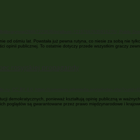
znie od ośmiu lat. Powstała już pewna rutyna, co niesie za sobą nie tyl
mości opinii publicznej. To ostatnie dotyczy przede wszystkim graczy zew
bec rosyjskiej propagandy
ytucji demokratycznych, ponieważ kształtują opinię publiczną w ważny
ich poglądów są gwarantowane przez prawo międzynarodowe i krajowe 