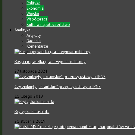
Polityka
Ekonomia
Wojsko
Współpraca
Kultura i społeczeństwo
Analityka
Artykuly
Badania
Komentarze
Rosja i jej wielka gra – wymiar militarny
27 listopada 2021
Czy zniknęły „ukraińskie” przepisy ustawy o IPN?
11 lutego 2019
Brytyjska katastrofa
21 stycznia 2019