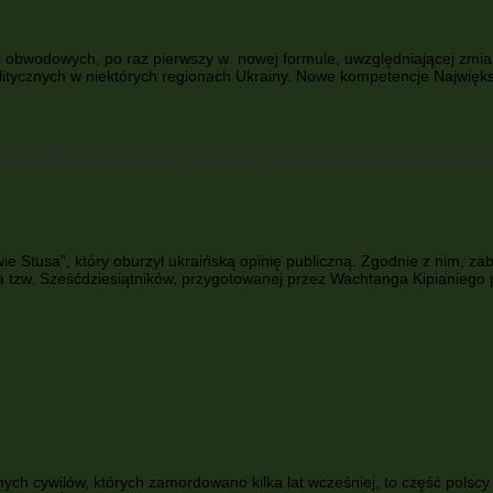
 i obwodowych, po raz pierwszy w nowej formule, uwzględniającej zmia
itycznych w niektórych regionach Ukrainy. Nowe kompetencje Najwięks
rzedłużająca się agonia post-Sowietów na U
e Stusa”, który oburzył ukraińską opinię publiczną. Zgodnie z nim, zab
a tzw. Sześćdziesiątników, przygotowanej przez Wachtanga Kipianiego
ych cywilów, których zamordowano kilka lat wcześniej, to część polscy