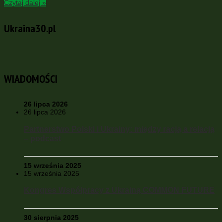
Czytaj dalej »
Ukraina30.pl
WIADOMOŚCI
26 lipca 2026
26 lipca 2026
Partnerstwo Polski i Ukrainy: między racją a relacją
– podcast
15 września 2025
15 września 2025
Kongres Współpracy z Ukrainą COMMON FUTURE
30 sierpnia 2025