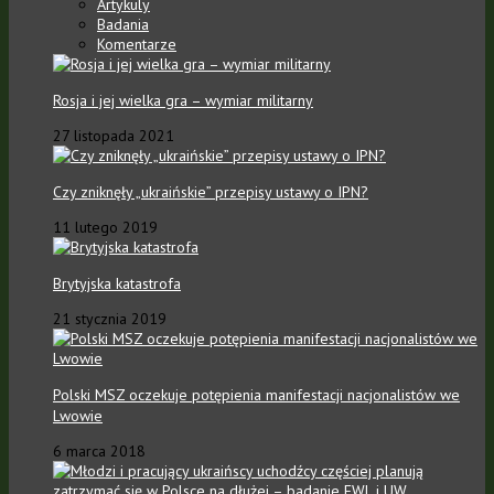
Artykuly
Badania
Komentarze
Rosja i jej wielka gra – wymiar militarny
27 listopada 2021
Czy zniknęły „ukraińskie” przepisy ustawy o IPN?
11 lutego 2019
Brytyjska katastrofa
21 stycznia 2019
Polski MSZ oczekuje potępienia manifestacji nacjonalistów we
Lwowie
6 marca 2018