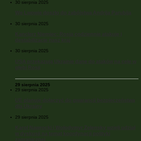
30 sierpnia 2025
We Lwowie doszło do zabójstwa Andrija Parubija
30 sierpnia 2025
Kanclerz Niemiec: Rosja codziennie atakuje i
destabilizacje nasz kraj
30 sierpnia 2025
USA przekazują Ukrainie dane do ataków na cele w
głębi Rosji
29 sierpnia 2025
29 sierpnia 2025
UE planuje dołączyć do gwarancji bezpieczeństwa
dla Ukrainy
29 sierpnia 2025
Karol Nawrocki i Wołodymyr Zelensky wzięli udział
w dyskusji na temat koordynacji polityki
zagranicznej