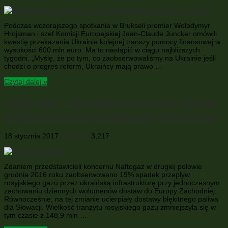
Podczas wczorajszego spotkania w Brukseli premier Wołodymyr
Hrojsman i szef Komisji Europejskiej Jean-Claude Juncker omówili
kwestię przekazania Ukrainie kolejnej transzy pomocy finansowej w
wysokości 600 mln euro. Ma to nastąpić w ciągu najbliższych
tygodni. „Myślę, że po tym, co zaobserwowaliśmy na Ukrainie jeśli
chodzi o progres reform, Ukraińcy mają prawo …
Czytaj dalej »
„OPALgate” – soczewka skupiająca gazowe
zagrożenia Europy Środkowej i Wschodniej
18 stycznia 2017
Analityka
3,217
Zdaniem przedstawicieli koncernu Naftogaz w drugiej połowie
grudnia 2016 roku zaobserwowano 19% spadek przepływ
rosyjskiego gazu przez ukraińską infrastrukturę przy jednoczesnym
zachowaniu dziennych wolumenów dostaw do Europy Zachodniej.
Równocześnie, na tej zmianie ucierpiały dostawy błękitnego paliwa
dla Słowacji. Wielkość tranzytu rosyjskiego gazu zmniejszyła się w
tym czasie z 148,9 mln …