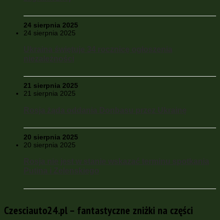
24 sierpnia 2025
24 sierpnia 2025
Ukraina świętuje 34 rocznicę ogłoszenia
niezależności
21 sierpnia 2025
21 sierpnia 2025
Rosja żąda oddania Donbasu przez Ukrainę
20 sierpnia 2025
20 sierpnia 2025
Rosja nie jest w stanie wskazać terminu spotkania
Putina i Zelenskiego
Czesciauto24.pl – fantastyczne zniżki na części