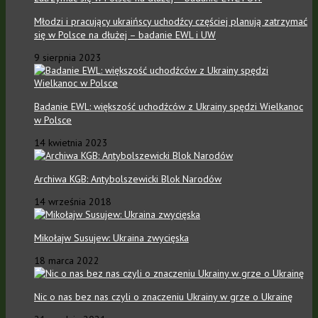
Młodzi i pracujący ukraińscy uchodźcy częściej planują zatrzymać
się w Polsce na dłużej – badanie EWL i UW
9 sierpnia 2023
Badanie EWL: większość uchodźców z Ukrainy spędzi Wielkanoc
w Polsce
14 kwietnia 2023
Archiwa KGB: Antybolszewicki Blok Narodów
14 września 2018
Mikołajw Susujew: Ukraina zwycięska
18 marca 2022
Nic o nas bez nas czyli o znaczeniu Ukrainy w grze o Ukrainę