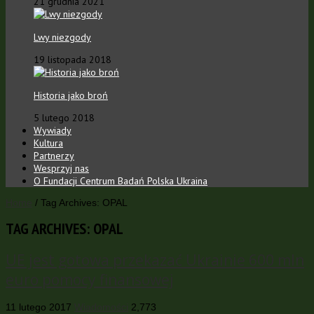
21 grudnia 2021
Lwy niezgody
19 listopada 2018
Historia jako broń
5 lutego 2018
Wywiady
Kultura
Partnerzy
Wesprzyj nas
O Fundacji Centrum Badań Polska Ukraina
Home
/
Tag Archives: OPAL
TAG ARCHIVES:
OPAL
UE jest gotowa przekazać Ukrainie 600 mln
euro pomocy finansowej
11 lutego 2017
Wiadomości
2,773