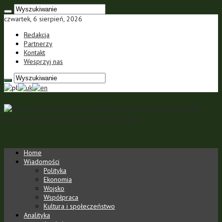
czwartek, 6 sierpień, 2026
Redakcja
Partnerzy
Kontakt
Wesprzyj nas
Portal polsko-ukraiński Portal Polsko-Ukraiński jest portalem
internetowym o charakterze analityczno-informacyjnym
Home
Wiadomości
Polityka
Ekonomia
Wojsko
Współpraca
Kultura i społeczeństwo
Analityka