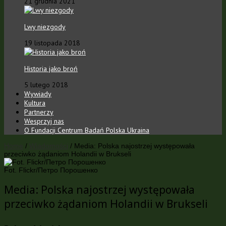
21 grudnia 2021
Lwy niezgody
19 listopada 2018
Historia jako broń
5 lutego 2018
Wywiady
Kultura
Partnerzy
Wesprzyj nas
O Fundacji Centrum Badań Polska Ukraina
Home
/
Wiadomości
/
Media: Polska najostrzej występowała
przeciwko żądaniom Holandii w Brukseli
Fot. Flickr/Петро Порошенко
Media: Polska najostrzej występowała
przeciwko żądaniom Holandii w Brukseli