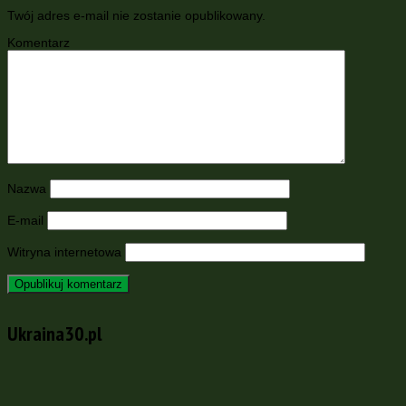
Twój adres e-mail nie zostanie opublikowany.
Komentarz
Nazwa
E-mail
Witryna internetowa
Ukraina30.pl