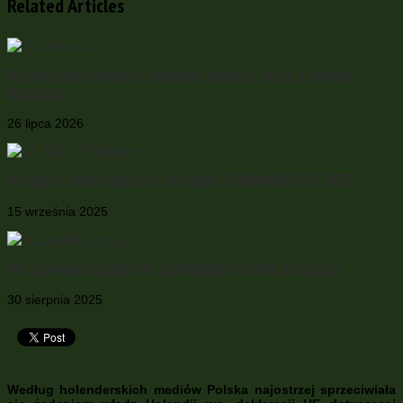
Related Articles
Partnerstwo Polski i Ukrainy: między racją a relacją –
podcast
26 lipca 2026
Kongres Współpracy z Ukrainą COMMON FUTURE
15 września 2025
We Lwowie doszło do zabójstwa Andrija Parubija
30 sierpnia 2025
Według holenderskich mediów Polska najostrzej sprzeciwiała