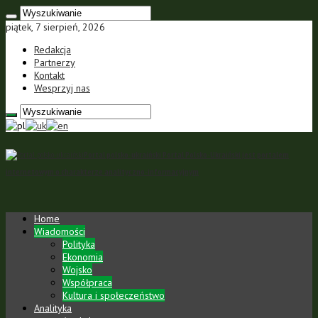
piątek, 7 sierpień, 2026
Redakcja
Partnerzy
Kontakt
Wesprzyj nas
Portal polsko-ukraiński Portal Polsko-Ukraiński jest portalem
internetowym o charakterze analityczno-informacyjnym
Home
Wiadomości
Polityka
Ekonomia
Wojsko
Współpraca
Kultura i społeczeństwo
Analityka