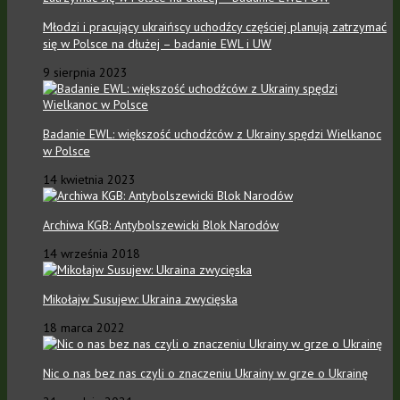
Młodzi i pracujący ukraińscy uchodźcy częściej planują zatrzymać
się w Polsce na dłużej – badanie EWL i UW
9 sierpnia 2023
Badanie EWL: większość uchodźców z Ukrainy spędzi Wielkanoc
w Polsce
14 kwietnia 2023
Archiwa KGB: Antybolszewicki Blok Narodów
14 września 2018
Mikołajw Susujew: Ukraina zwycięska
18 marca 2022
Nic o nas bez nas czyli o znaczeniu Ukrainy w grze o Ukrainę