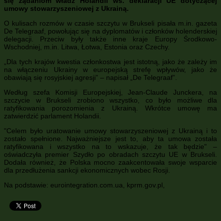
się żądaniom władz Holandii ws. deklaracji UE dotyczącej
umowy stowarzyszeniowej z Ukrainą.
O kulisach rozmów w czasie szczytu w Brukseli pisała m.in. gazeta
De Telegraaf, powołując się na dyplomatów i członków holenderskiej
delegacji. Przeciw były także inne kraje Europy Środkowo-
Wschodniej, m.in. Litwa, Łotwa, Estonia oraz Czechy.
„Dla tych krajów kwestia członkostwa jest istotną, jako że zależy im
na włączeniu Ukrainy w europejską strefę wpływów, jako że
obawiają się rosyjskiej agresji” – napisał „De Telegraaf”.
Według szefa Komisji Europejskiej, Jean-Claude Junckera, na
szczycie w Brukseli zrobiono wszystko, co było możliwe dla
ratyfikowania porozomienia z Ukrainą. Wkrótce umowę ma
zatwierdzić parlament Holandii.
Celem było uratowanie umowy stowarzyszeniowej z Ukrainą i to
zostało spełnione. Najważniejsze jest to, aby ta umowa została
ratyfikowana i wszystko na to wskazuje, że tak będzie
–
oświadczyła premier Szydło po obradach szczytu UE w Brukseli.
Dodała również, że Polska mocno zaakcentowała swoje wsparcie
dla przedłużenia sankcji ekonomicznych wobec Rosji.
Na podstawie: eurointegration.com.ua, kprm.gov.pl,