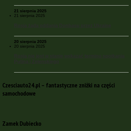
21 sierpnia 2025
21 sierpnia 2025
Rosja żąda oddania Donbasu przez Ukrainę
20 sierpnia 2025
20 sierpnia 2025
Rosja nie jest w stanie wskazać terminu spotkania
Putina i Zelenskiego
Czesciauto24.pl – fantastyczne zniżki na części
samochodowe
Zamek Dubiecko