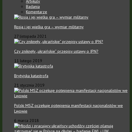
Artykuly
Badania
Komentarze
Rosja i jej wielka gra – wymiar militarny
27 listopada 2021
Czy zniknęły „ukraińskie” przepisy ustawy o IPN?
11 lutego 2019
Brytyjska katastrofa
21 stycznia 2019
Polski MSZ oczekuje potępienia manifestacji nacjonalistów we
Lwowie
6 marca 2018