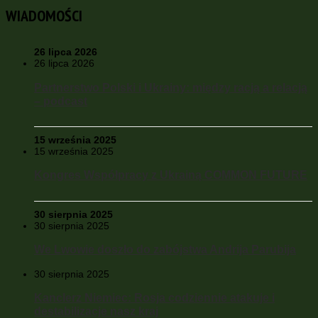
WIADOMOŚCI
26 lipca 2026
26 lipca 2026
Partnerstwo Polski i Ukrainy: między racją a relacją
– podcast
15 września 2025
15 września 2025
Kongres Współpracy z Ukrainą COMMON FUTURE
30 sierpnia 2025
30 sierpnia 2025
We Lwowie doszło do zabójstwa Andrija Parubija
30 sierpnia 2025
Kanclerz Niemiec: Rosja codziennie atakuje i
destabilizacje nasz kraj