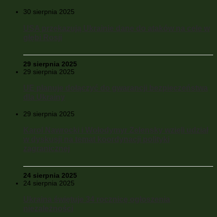
30 sierpnia 2025
USA przekazują Ukrainie dane do ataków na cele w
głębi Rosji
29 sierpnia 2025
29 sierpnia 2025
UE planuje dołączyć do gwarancji bezpieczeństwa
dla Ukrainy
29 sierpnia 2025
Karol Nawrocki i Wołodymyr Zelensky wzięli udział
w dyskusji na temat koordynacji polityki
zagranicznej
24 sierpnia 2025
24 sierpnia 2025
Ukraina świętuje 34 rocznicę ogłoszenia
niezależności