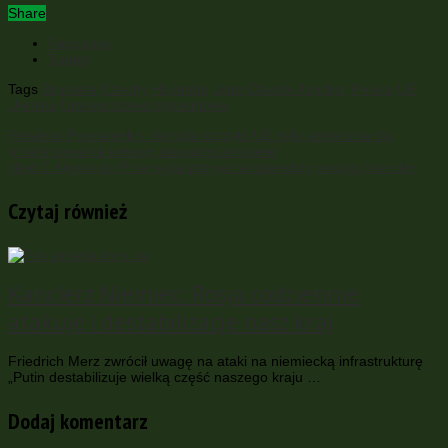
Share
Facebook
Twitter
Tags
Bruksela
Czechy
Holandia
Jean Claude-Juncker
Polska
UE
Ukraina
Umowa stowarzyszeniowa
Previous
Poroszenko: decyzja szczytu UE była konieczna dla
przeforsowania umowy stowarzyszeniowej
Next
Z Kijowa do Przemyśla przyjechał pierwszy pociąg Interciti+
Czytaj również
Kanclerz Niemiec: Rosja codziennie
atakuje i destabilizacje nasz kraj
Friedrich Merz zwrócił uwagę na ataki na niemiecką infrastrukturę
„Putin destabilizuje wielką część naszego kraju …
Dodaj komentarz