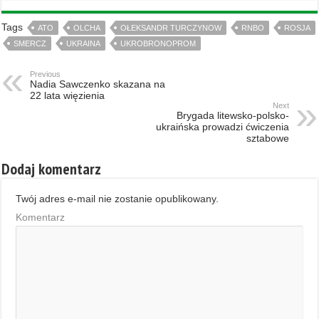
Tags
ATO
OLCHA
OŁEKSANDR TURCZYNOW
RNBO
ROSJA
SMERCZ
UKRAINA
UKROBRONOPROM
Previous
Nadia Sawczenko skazana na
22 lata więzienia
Next
Brygada litewsko-polsko-
ukraińska prowadzi ćwiczenia
sztabowe
Dodaj komentarz
Twój adres e-mail nie zostanie opublikowany.
Komentarz