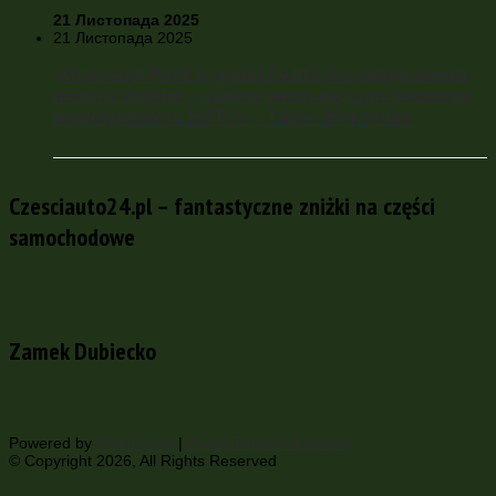
21 Листопада 2025
21 Листопада 2025
«Операція Росії в країні Балтії без завершення
війни в Україні – цілком реальна, щоб показати
недієздатність НАТО» – Тарас Жовтенко
Czesciauto24.pl – fantastyczne zniżki na części
samochodowe
Zamek Dubiecko
Powered by
WordPress
|
Portal Polsko-Ukrainski
© Copyright 2026, All Rights Reserved