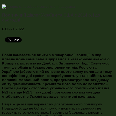
Політичний діалог України та США з 2014 р. і до
сьогодні
6 Січня 2022
Росія намагається вийти з міжнародної ізоляції, в яку
власне вона сама себе відправила з незаконною анексією
Криму та агресією на Донбасі. Звільнення Надії Савченко,
точніше обмін військовополоненими між Росією та
Україною (абсолютний нонсенс цього кроку полягає в тому,
що офіційно дві країни не перебувають у стані війни), мало
великий моральний вплив, продемонструвало західному
світу гуманістичність Кремля та його волю домовлятись.
Проте цей крок стосовно українського політичного в’язня
№1 (а є ще №2,3 і так далі) прогнозовано матиме для
стабільності в Україні швидше негативні наслідки.
Надія – це ін’єкція адреналіну для українського політикуму.
Правдоруб, що не боїться помилитись у трактуваннях і не
говорить того, чого не знає. Передусім Савченко становить