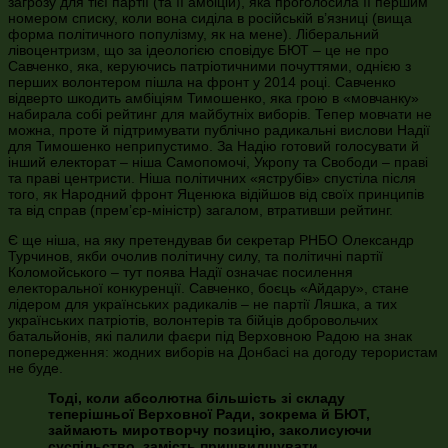
загрозу для тієї партії (та її амбіцій), яка проголосила її першим
номером списку, коли вона сиділа в російській в’язниці (вища
форма політичного популізму, як на мене). Ліберальний
лівоцентризм, що за ідеологією сповідує БЮТ – це не про
Савченко, яка, керуючись патріотичними почуттями, однією з
перших волонтером пішла на фронт у 2014 році. Савченко
відверто шкодить амбіціям Тимошенко, яка грою в «мовчанку»
набирала собі рейтинг для майбутніх виборів. Тепер мовчати не
можна, проте й підтримувати публічно радикальні вислови Надії
для Тимошенко неприпустимо. За Надію готовий голосувати й
інший електорат – ніша Самопомочі, Укропу та Свободи – праві
та праві центристи. Ніша політичних «яструбів» спустіла після
того, як Народний фронт Яценюка відійшов від своїх принципів
та від справ (прем’єр-міністр) загалом, втративши рейтинг.
Є ще ніша, на яку претендував би секретар РНБО Олександр
Турчинов, якби очолив політичну силу, та політичні партії
Коломойського – тут поява Надії означає посилення
електоральної конкуренції. Савченко, боєць «Айдару», стане
лідером для українських радикалів – не партії Ляшка, а тих
українських патріотів, волонтерів та бійців добровольчих
батальйонів, які палили фаєри під Верховною Радою на знак
попередження: жодних виборів на Донбасі на догоду терористам
не буде.
Тоді, коли абсолютна більшість зі складу
теперішньої Верховної Ради, зокрема й БЮТ,
займають миротворчу позицію, заколисуючи
суспільство, замість пришвидшувати