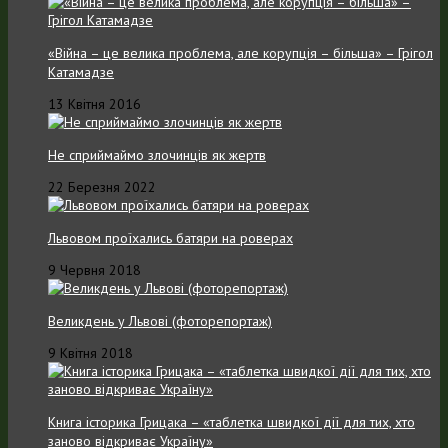
«Війна – це велика проблема, але корупція – більша» – Грігол
Катамадзе
13 Квітня 2016
Не сприймаймо злочинців як жертв
22 Березня 2022
Львовом проїхались батяри на роверах
9 Червня 2018
Великдень у Львові (фоторепортаж)
9 Квітня 2018
Книга історика Грицака – «таблетка швидкої дії для тих, хто
заново відкриває Україну»