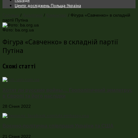
Центр досліджень Польща-Україна
Головна
/
Аналітика
/
Коментарі
/
Фігура «Савченко» в складній
партії Путіна
Фото: ba.org.ua
Фігура «Савченко» в складній партії
Путіна
Схожі статті
Хотят ли русские войны… Геополітичний землетрус
в Європі та його наслідки
28 Січня 2022
Воєнно-політична співпраця України та США
21 Січня 2022