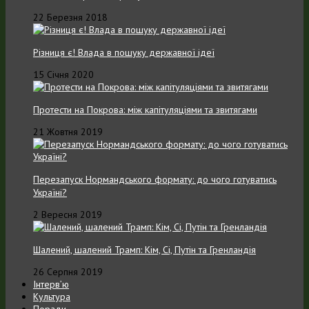
22 Березня 2018
Різниця є! Влада в пошуку державної ідеї
15 Січня 2020
Протести на Покрова: між капітуляціями та звитягами
21 Жовтня 2019
Перезапуск Нормандського формату: до чого готуватись
Україні?
2 Вересня 2019
Шалений, шалений Трамп: Кім, Сі, Путін та Гренландія
26 Серпня 2019
Інтерв’ю
Культура
Поради