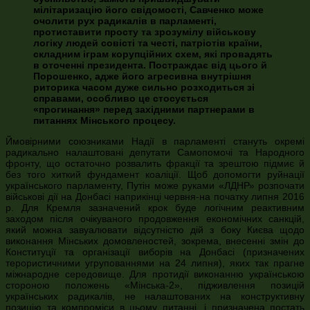
мілітаризацію його свідомості, Савченко може
очолити рух радикалів в парламенті,
протиставити просту та зрозумілу військову
логіку людей совісті та честі, патріотів країни,
складним іграм корупційних схем, які провадять
в оточенні президента. Постраждає від цього й
Порошенко, адже його агресивна внутрішня
риторика часом дуже сильно розходиться зі
справами, особливо це стосується
«прогинання» перед західними партнерами в
питаннях Мінського процесу.
Ймовірними союзниками Надії в парламенті стануть окремі
радикально налаштовані депутати Самопомочі та Народного
фронту, що остаточно розвалить фракції та зрештою підмиє й
без того хиткий фундамент коаліції. Щоб допомогти руйнації
українського парламенту, Путін може руками «ЛДНР» розпочати
військові дії на Донбасі наприкінці червня-на початку липня 2016
р. Для Кремля зазначений крок буде логічним реактивним
заходом після очікуваного продовження економічних санкцій,
який можна завуалювати відсутністю дій з боку Києва щодо
виконання Мінських домовленостей, зокрема, внесенні змін до
Конституції та організації виборів на Донбасі (призначених
терористичними угрупованнями на 24 липня), яких так прагне
міжнародне середовище. Для протидії виконанню українською
стороною положень «Мінська-2», підживлення позицій
українських радикалів, не налаштованих на конструктивну
позицію та компроміси в цьому питанні, і призначена постать