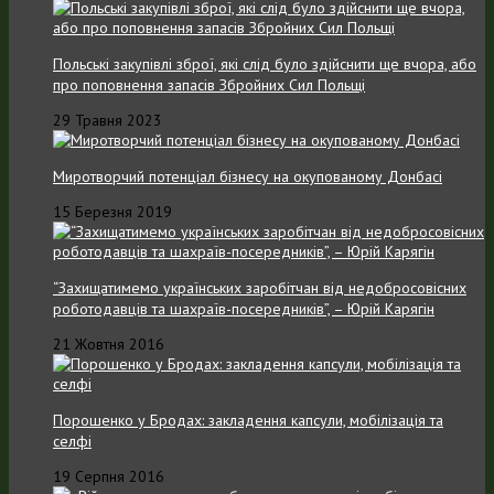
Польські закупівлі зброї, які слід було здійснити ще вчора, або
про поповнення запасів Збройних Cил Польщі
29 Травня 2023
Миротворчий потенціал бізнесу на окупованому Донбасі
15 Березня 2019
“Захищатимемо українських заробітчан від недобросовісних
роботодавців та шахраїв-посередників”, – Юрій Карягін
21 Жовтня 2016
Порошенко у Бродах: закладення капсули, мобілізація та
селфі
19 Серпня 2016