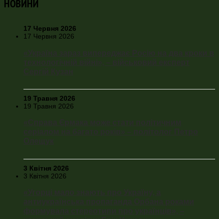
НОВИНИ
17 Червня 2026
17 Червня 2026
«Україна зараз випереджає Росію на два кроки в
технологічній війні», – військовий експерт
Сергій Кузан
19 Травня 2026
19 Травня 2026
«Справа Єрмака може стати політичним
серіалом на багато років» – політолог Петро
Олещук
3 Квітня 2026
3 Квітня 2026
«Угорці мало знають про Україну, а
антиукраїнська пропаганда Орбана роками
формувала стереотипи про українців», –