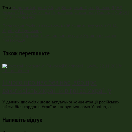
Теги
"Народний фронт"
Айдар
Володимир Путін
Кремль
ЛДНР
Мінськ-2
Надія Савченко
Порошенко
Самопоміч
Свобода
УКРОП
Юлія Тимошенко
Попередня
Росіяни вважають найбільшими ворогами США,
Україну й Туреччину
Наступна
Парламент змінив Конституцію України в частині
правосуддя
Також перегляньте
Нічого про нас без нас, або про
важливість України в грі за Україну
У деяких дискусіях щодо актуальної концентрації російських
військ біля кордонів України ігнорується сама Україна, а …
Напишіть відгук