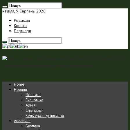
неділя, 9 Серпень, 2026
Редакція
Контакт
Партнери
Польсько-український портал Portal Polsko-Ukraiński jest
portalem internetowym o charakterze analityczno-informacyjnym
Home
Новини
Політика
Економіка
Армія
Співпраця
Культура і суспільство
Аналітика
Безпека