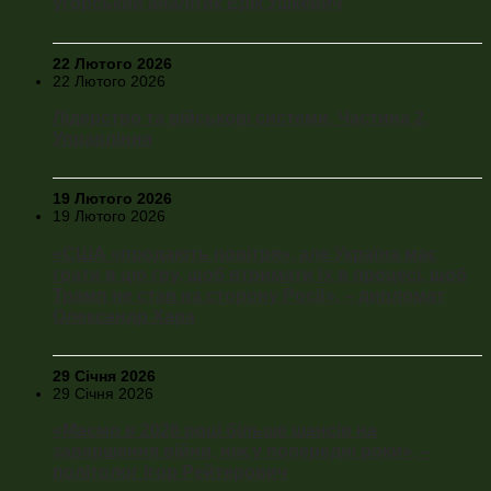
угорський аналітик Ерік Ушкевич
22 Лютого 2026
22 Лютого 2026
Лідерство та військові системи. Частина 2.
Управління
19 Лютого 2026
19 Лютого 2026
«США «продають повітря», але Україна має
грати в цю гру, щоб втримати їх в процесі, щоб
Трамп не став на сторону Росії», – дипломат
Олександр Хара
29 Січня 2026
29 Січня 2026
«Маємо в 2026 році більше шансів на
завершення війни, ніж у попередні роки», –
політолог Ігор Рейтерович