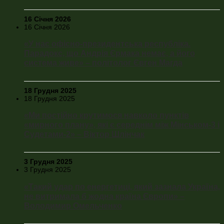
16 Січня 2026
16 Січня 2026
«У нас офісно-президентська республіка.
Парадокс, що Андрія Єрмака немає, а його
система живе» – політолог Євген Магда
18 Грудня 2025
18 Грудня 2025
«Ми постійно крутимося навколо пунктів
«мирного плану», які є середнім між Мінськом-3 і
Судетами-2» – Віктор Шлінчак
3 Грудня 2025
3 Грудня 2025
«Такий удар по енергетиці, який зазнала Україна,
не витримала б жодна країна Європи» –
Володимир Омельченко