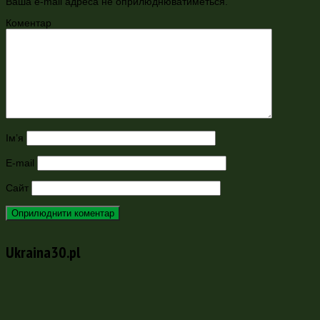
Ваша e-mail адреса не оприлюднюватиметься.
Коментар
Ім’я
E-mail
Сайт
Ukraina30.pl