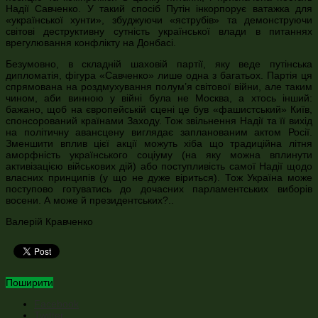
Надії Савченко. У такий спосіб Путін інкорпорує ватажка для
«української хунти», збуджуючи «яструбів» та демонструючи
світові деструктивну сутність української влади в питаннях
врегулювання конфлікту на Донбасі.
Безумовно, в складній шаховій партії, яку веде путінська
дипломатія, фігура «Савченко» лише одна з багатьох. Партія ця
спрямована на роздмухування полум’я світової війни, але таким
чином, аби винною у війні була не Москва, а хтось інший:
бажано, щоб на європейській сцені це був «фашистський» Київ,
спонсорований країнами Заходу. Тож звільнення Надії та її вихід
на політичну авансцену виглядає запланованим актом Росії.
Зменшити вплив цієї акції можуть хіба що традиційна літня
аморфність українського соціуму (на яку можна вплинути
активізацією військових дій) або поступливість самої Надії щодо
власних принципів (у що не дуже віриться). Тож Україна може
поступово готуватись до дочасних парламентських виборів
восени. А може й президентських?..
Валерій Кравченко
Поширити
Facebook
Twitter