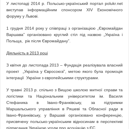
У листопаді 2014 р. Польсько-український портал polukr.net
виступав інформаційним спонсором XIV Економічного
форуму у Львові.
1 грудня 2014 року у співпраці з організацією „Євромайдан
Варшава” організовано круглий стіл під назвою „Україна і
Польща, рік після Євромайдану”.
Діяльність в 2013 році
З квітня до листопада 2013 – Фундація реалізувала власний
проект „Україна у Євросоюзі”, метою якого була промоція
інтеграції України з європейськими структурами.
У травні 2013 р. спільно з Вищою школою митної справи та
логістики та Національним університетом ім. Василя
Стефаника в Івано-Франківську, за підтримки
Маршальського управління в Ряшеві та Обласної ради в
Івано-Франківську, у Варшаві організовано конференцію,
присвячену польсько-українським відносинам в перспективі
підписання Україною угоди про асоціацію з ЄС.