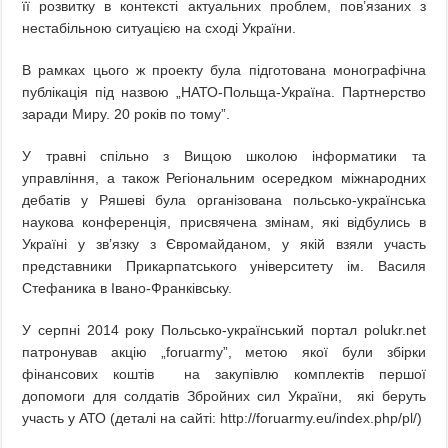
її розвитку в контексті актуальних проблем, пов’язаних з
нестабільною ситуацією на сході України.
В рамках цього ж проекту була підготована монографічна
публікація під назвою „НАТО-Польща-Україна. Партнерство
заради Миру. 20 років по тому”.
У травні спільно з Вищою школою інформатики та
управління, а також Регіональним осередком міжнародних
дебатів у Ряшеві була організована польсько-українська
наукова конференція, присвячена змінам, які відбулись в
Україні у зв’язку з Євромайданом, у якій взяли участь
представники Прикарпатського університету ім. Василя
Стефаника в Івано-Франківську.
У серпні 2014 року Польсько-український портал polukr.net
патронував акцію „foruarmy”, метою якої були збірки
фінансових коштів на закупівлю комплектів першої
допомоги для солдатів Збройних сил України, які беруть
участь у АТО (деталі на сайті: http://foruarmy.eu/index.php/pl/)