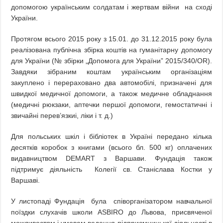
допомогою українським солдатам і жертвам війни на сході
України.
Протягом всього 2015 року з 15.01. до 31.12.2015 року була
реалізована публічна збірка коштів на гуманітарну допомогу
для України (№ збірки „Допомога для України” 2015/340/OR).
Завдяки зібраним коштам українським організаціям
закуплено і перераховано два автомобілі, призначені для
швидкої медичної допомоги, а також медичне обладнання
(медичні рюкзаки, аптечки першої допомоги, гемостатичні і
звичайні перев’язкиi, ліки і т. д.)
Для польських шкіл і бібліотек в Україні передано кілька
десятків коробок з книгами (всього бл. 500 кг) оплачених
видавництвом DEMART з Варшави. Фундація також
підтримує діяльність Колегії св. Станіслава Костки у
Варшаві.
У листопаді Фундація була співорганізатором навчальної
поїздки слухачів школи ASBIRO до Львова, присвяченої