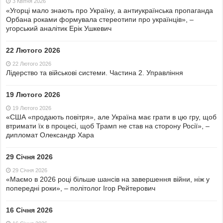
3 Квітня 2026
«Угорці мало знають про Україну, а антиукраїнська пропаганда
Орбана роками формувала стереотипи про українців», –
угорський аналітик Ерік Ушкевич
22 Лютого 2026
22 Лютого 2026
Лідерство та військові системи. Частина 2. Управління
19 Лютого 2026
19 Лютого 2026
«США «продають повітря», але Україна має грати в цю гру, щоб
втримати їх в процесі, щоб Трамп не став на сторону Росії», –
дипломат Олександр Хара
29 Січня 2026
29 Січня 2026
«Маємо в 2026 році більше шансів на завершення війни, ніж у
попередні роки», – політолог Ігор Рейтерович
16 Січня 2026