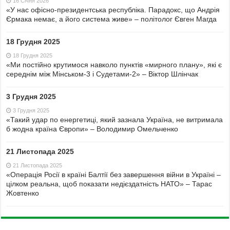
16 Січня 2026
«У нас офісно-президентська республіка. Парадокс, що Андрія
Єрмака немає, а його система живе» – політолог Євген Магда
18 Грудня 2025
18 Грудня 2025
«Ми постійно крутимося навколо пунктів «мирного плану», які є
середнім між Мінськом-3 і Судетами-2» – Віктор Шлінчак
3 Грудня 2025
3 Грудня 2025
«Такий удар по енергетиці, який зазнала Україна, не витримала
б жодна країна Європи» – Володимир Омельченко
21 Листопада 2025
21 Листопада 2025
«Операція Росії в країні Балтії без завершення війни в Україні –
цілком реальна, щоб показати недієздатність НАТО» – Тарас
Жовтенко