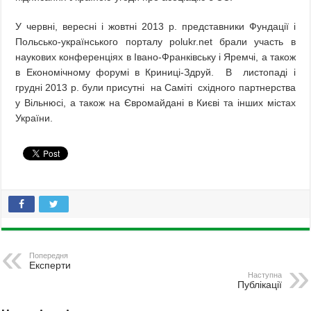
У червні, вересні i жовтні 2013 р. представники Фундації і
Польсько-українського порталу polukr.net брали участь в
наукових конференціях в Івано-Франківську і Яремчі, а також
в Економічному форумі в Криниці-Здруй. В листопаді і
грудні 2013 р. були присутні на Саміті східного партнерства
у Вільнюсі, а також на Євромайдані в Києві та інших містах
України.
Попередня
Експерти
Наступна
Публікації