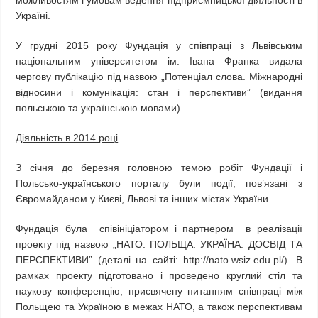
можливостям і умовам ведення підприємницької діяльності в
Україні.
У грудні 2015 року Фундація у співпраці з Львівським
національним університетом ім. Івана Франка видала
чергову публікацію під назвою „Потенціал слова. Міжнародні
відносини і комунікація: стан і перспективи” (видання
польською та українською мовами).
Діяльність в 2014 році
З січня до березня головною темою робіт Фундації і
Польсько-українського порталу були події, пов’язані з
Євромайданом у Києві, Львові та інших містах України.
Фундація була співініціатором i партнером в реалізації
проекту під назвою „НАТО. ПОЛЬЩА. УКРАЇНА. ДОСВІД ТА
ПЕРСПЕКТИВИ” (деталі на сайті: http://nato.wsiz.edu.pl/). В
рамках проекту підготовано і проведено круглий стіл та
наукову конференцію, присвячену питанням співпраці між
Польщею та Україною в межах НАТО, а також перспективам