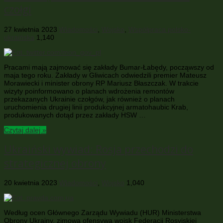
czołgi
27 kwietnia 2023
Wiadomości
,
Wojsko
,
Współpraca polsko-
ukraińska
1,140
Pracami mają zajmować się zakłady Bumar-Łabędy, począwszy od
maja tego roku. Zakłady w Gliwicach odwiedzili premier Mateusz
Morawiecki i minister obrony RP Mariusz Błaszczak. W trakcie
wizyty poinformowano o planach wdrożenia remontów
przekazanych Ukrainie czołgów, jak również o planach
uruchomienia drugiej linii produkcyjnej armatohaubic Krab,
produkowanych dotąd przez zakłady HSW …
Czytaj dalej »
Ukraiński wywiad: Rosja przechodzi do
strategicznej obrony
20 kwietnia 2023
Wiadomości
,
Wojsko
1,040
Według ocen Głównego Zarządu Wywiadu (HUR) Ministerstwa
Obrony Ukrainy, zimowa ofensywa wojsk Federacji Rosyjskiej