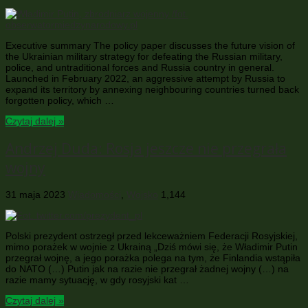
Executive summary The policy paper discusses the future vision of
the Ukrainian military strategy for defeating the Russian military,
police, and untraditional forces and Russia country in general.
Launched in February 2022, an aggressive attempt by Russia to
expand its territory by annexing neighbouring countries turned back
forgotten policy, which …
Czytaj dalej »
Andrzej Duda: Rosja jeszcze nie przegrała
wojny
31 maja 2023
Wiadomości
,
Wojsko
1,144
Polski prezydent ostrzegł przed lekceważniem Federacji Rosyjskiej,
mimo porażek w wojnie z Ukrainą „Dziś mówi się, że Władimir Putin
przegrał wojnę, a jego porażka polega na tym, że Finlandia wstąpiła
do NATO (…) Putin jak na razie nie przegrał żadnej wojny (…) na
razie mamy sytuację, w gdy rosyjski kat …
Czytaj dalej »