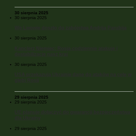
30 sierpnia 2025
30 sierpnia 2025
We Lwowie doszło do zabójstwa Andrija Parubija
30 sierpnia 2025
Kanclerz Niemiec: Rosja codziennie atakuje i
destabilizacje nasz kraj
30 sierpnia 2025
USA przekazują Ukrainie dane do ataków na cele w
głębi Rosji
29 sierpnia 2025
29 sierpnia 2025
UE planuje dołączyć do gwarancji bezpieczeństwa
dla Ukrainy
29 sierpnia 2025