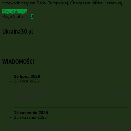
przewodniczącym Rady Europejsiej, Charlesem Michel i szefową …
Czytaj dalej »
Page 3 of 7
«
1
2
3
4
5
»
...
Last »
Ukraina30.pl
WIADOMOŚCI
26 lipca 2026
26 lipca 2026
Partnerstwo Polski i Ukrainy: między racją a relacją
– podcast
15 września 2025
15 września 2025
Kongres Współpracy z Ukrainą COMMON FUTURE