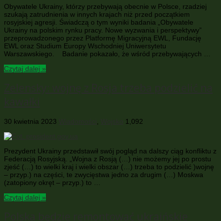
Obywatele Ukrainy, którzy przebywają obecnie w Polsce, rzadziej
szukają zatrudnienia w innych krajach niż przed początkiem
rosyjskiej agresji. Świadczą o tym wyniki badania „Obywatele
Ukrainy na polskim rynku pracy. Nowe wyzwania i perspektywy”
przeprowadzonego przez Platformę Migracyjną EWL, Fundację
EWL oraz Studium Europy Wschodniej Uniwersytetu
Warszawskiego. Badanie pokazało, że wśród przebywających …
Czytaj dalej »
Zelensky: wojnę z Rosja trzeba podzielić na
kawałki
30 kwietnia 2023
Wiadomości
,
Wojsko
1,092
Prezydent Ukrainy przedstawił swój pogląd na dalszy ciąg konfliktu z
Federacją Rosyjską. „Wojna z Rosją (…) nie możemy jej po prostu
zjeść (…) to wielki kraj i wielki obszar (…) trzeba to podzielić )wojnę
– przyp.) na części, te zwycięstwa jedno za drugim (…) Moskwa
(zatopiony okręt – przyp.) to …
Czytaj dalej »
Polska będzie remontować ukraińskie