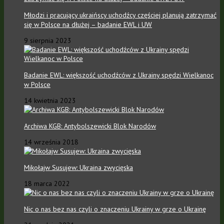
Młodzi i pracujący ukraińscy uchodźcy częściej planują zatrzymać
się w Polsce na dłużej – badanie EWL i UW
9 sierpnia 2023
Badanie EWL: większość uchodźców z Ukrainy spędzi Wielkanoc
w Polsce
14 kwietnia 2023
Archiwa KGB: Antybolszewicki Blok Narodów
14 września 2018
Mikołajw Susujew: Ukraina zwycięska
18 marca 2022
Nic o nas bez nas czyli o znaczeniu Ukrainy w grze o Ukrainę