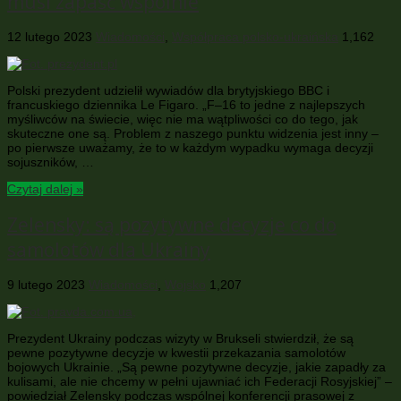
musi zapaść wspólnie
12 lutego 2023
Wiadomości
,
Współpraca polsko-ukraińska
1,162
Polski prezydent udzielił wywiadów dla brytyjskiego BBC i
francuskiego dziennika Le Figaro. „F–16 to jedne z najlepszych
myśliwców na świecie, więc nie ma wątpliwości co do tego, jak
skuteczne one są. Problem z naszego punktu widzenia jest inny –
po pierwsze uważamy, że to w każdym wypadku wymaga decyzji
sojuszników, …
Czytaj dalej »
Zelensky: są pozytywne decyzje co do
samolotów dla Ukrainy
9 lutego 2023
Wiadomości
,
Wojsko
1,207
Prezydent Ukrainy podczas wizyty w Brukseli stwierdził, że są
pewne pozytywne decyzje w kwestii przekazania samolotów
bojowych Ukrainie. „Są pewne pozytywne decyzje, jakie zapadły za
kulisami, ale nie chcemy w pełni ujawniać ich Federacji Rosyjskiej” –
powiedział Zelensky podczas wspólnej konferencji prasowej z