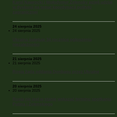
Karol Nawrocki i Wołodymyr Zelensky wzięli udział
w dyskusji na temat koordynacji polityki
zagranicznej
24 sierpnia 2025
24 sierpnia 2025
Ukraina świętuje 34 rocznicę ogłoszenia
niezależności
21 sierpnia 2025
21 sierpnia 2025
Rosja żąda oddania Donbasu przez Ukrainę
20 sierpnia 2025
20 sierpnia 2025
Rosja nie jest w stanie wskazać terminu spotkania
Putina i Zelenskiego