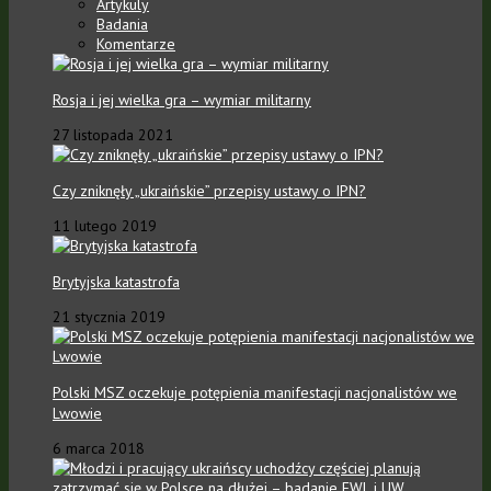
Artykuly
Badania
Komentarze
Rosja i jej wielka gra – wymiar militarny
27 listopada 2021
Czy zniknęły „ukraińskie” przepisy ustawy o IPN?
11 lutego 2019
Brytyjska katastrofa
21 stycznia 2019
Polski MSZ oczekuje potępienia manifestacji nacjonalistów we
Lwowie
6 marca 2018