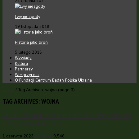
21 grudnia 2021
Lwy niezgody
19 listopada 2018
Historia jako broń
5 lutego 2018
Wywiady
Kultura
Partnerzy
Wesprzyj nas
O Fundacji Centrum Badań Polska Ukraina
Home
/
Tag Archives: wojna
(page 3)
TAG ARCHIVES:
WOJNA
What Ukrainian’s military strategy should
be to defeat Russia
1 czerwca 2023
Analityka
9,546