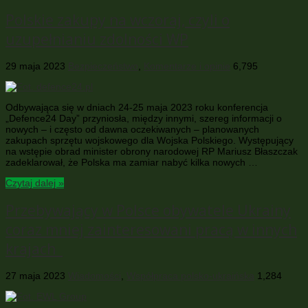
Polskie zakupy na wczoraj, czyli o
uzupełnianiu zdolności WP
29 maja 2023
Bezpieczeństwo
,
Komentarze i opinie
6,795
Odbywająca się w dniach 24-25 maja 2023 roku konferencja
„Defence24 Day” przyniosła, między innymi, szereg informacji o
nowych – i często od dawna oczekiwanych – planowanych
zakupach sprzętu wojskowego dla Wojska Polskiego. Występujący
na wstępie obrad minister obrony narodowej RP Mariusz Błaszczak
zadeklarował, że Polska ma zamiar nabyć kilka nowych …
Czytaj dalej »
Przebywający w Polsce obywatele Ukrainy
coraz mniej zainteresowani pracą w innych
krajach
27 maja 2023
Wiadomości
,
Współpraca polsko-ukraińska
1,284