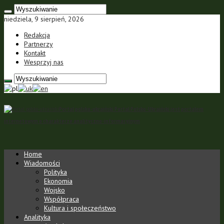
niedziela, 9 sierpień, 2026
Redakcja
Partnerzy
Kontakt
Wesprzyj nas
Portal polsko-ukraiński Portal Polsko-Ukraiński jest portalem
internetowym o charakterze analityczno-informacyjnym
Home
Wiadomości
Polityka
Ekonomia
Wojsko
Współpraca
Kultura i społeczeństwo
Analityka