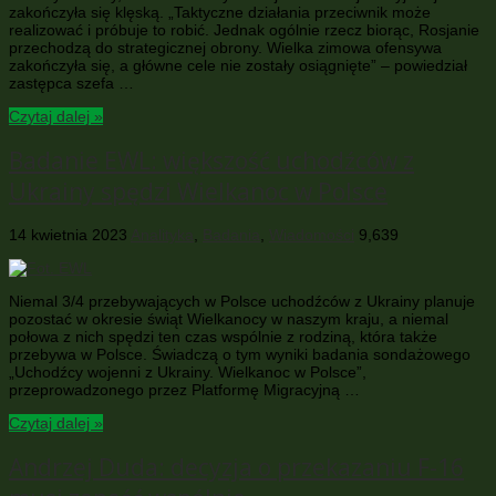
zakończyła się klęską. „Taktyczne działania przeciwnik może
realizować i próbuje to robić. Jednak ogólnie rzecz biorąc, Rosjanie
przechodzą do strategicznej obrony. Wielka zimowa ofensywa
zakończyła się, a główne cele nie zostały osiągnięte” – powiedział
zastępca szefa …
Czytaj dalej »
Badanie EWL: większość uchodźców z
Ukrainy spędzi Wielkanoc w Polsce
14 kwietnia 2023
Analityka
,
Badania
,
Wiadomości
9,639
Niemal 3/4 przebywających w Polsce uchodźców z Ukrainy planuje
pozostać w okresie świąt Wielkanocy w naszym kraju, a niemal
połowa z nich spędzi ten czas wspólnie z rodziną, która także
przebywa w Polsce. Świadczą o tym wyniki badania sondażowego
„Uchodźcy wojenni z Ukrainy. Wielkanoc w Polsce”,
przeprowadzonego przez Platformę Migracyjną …
Czytaj dalej »
Andrzej Duda: decyzja o przekazaniu F-16