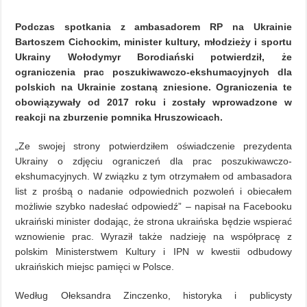
Podczas spotkania z ambasadorem RP na Ukrainie
Bartoszem Cichockim, minister kultury, młodzieży i sportu
Ukrainy Wołodymyr Borodiański potwierdził, że
ograniczenia prac poszukiwawczo-ekshumacyjnych dla
polskich na Ukrainie zostaną zniesione. Ograniczenia te
obowiązywały od 2017 roku i zostały wprowadzone w
reakcji na zburzenie pomnika Hruszowicach.
„Ze swojej strony potwierdziłem oświadczenie prezydenta
Ukrainy o zdjęciu ograniczeń dla prac poszukiwawczo-
ekshumacyjnych. W związku z tym otrzymałem od ambasadora
list z prośbą o nadanie odpowiednich pozwoleń i obiecałem
możliwie szybko nadesłać odpowiedź” – napisał na Facebooku
ukraiński minister dodając, że strona ukraińska będzie wspierać
wznowienie prac. Wyraził także nadzieję na współpracę z
polskim Ministerstwem Kultury i IPN w kwestii odbudowy
ukraińskich miejsc pamięci w Polsce.
Według Ołeksandra Zinczenko, historyka i publicysty