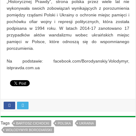
„Historycznej Prawdy”, strona polska przez wiele lat nie
wykonywała swoich zobowiązań wynikających z porozumienia
pomiędzy rządami Polski i Ukrainy o ochronie miejsc pamięci i
pochówku ofiar wojny i represji politycznych, która została
podpisana w 1994 roku. W latach 2014-17 zanotowano 17
przypadków aktów wandalizmu wobec ukraińskich miejsc
pamięci w Polsce, które odnoszą się do wspomnianego
porozumienia.
Nа podstawie: facebook.com/Borodyanskiy.Volodymyr,
istpravda.com.ua
Tags
BARTOSZ CICHOCKI
POLSKA
UKRAINA
WOŁODYMYR BORODIAŃSKI