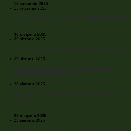
15 września 2025
15 września 2025
Kongres Współpracy z Ukrainą COMMON FUTURE
30 sierpnia 2025
30 sierpnia 2025
We Lwowie doszło do zabójstwa Andrija Parubija
30 sierpnia 2025
Kanclerz Niemiec: Rosja codziennie atakuje i
destabilizacje nasz kraj
30 sierpnia 2025
USA przekazują Ukrainie dane do ataków na cele w
głębi Rosji
29 sierpnia 2025
29 sierpnia 2025
UE planuje dołączyć do gwarancji bezpieczeństwa