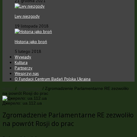
21 grudnia 2021
Lwy niezgody
19 listopada 2018
Historia jako broń
5 lutego 2018
Wywiady
Kultura
Partnerzy
Wesprzyj nas
O Fundacji Centrum Badań Polska Ukraina
Home
/
Wiadomości
/
Zgromadzenie Parlamentarne RE zezwoliło
na powrót Rosji do prac
Джерело: ua.112.ua
Zgromadzenie Parlamentarne RE zezwoliło
na powrót Rosji do prac