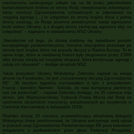
mechanizmu sankcyjnego odbyło się na tle braku jakichkolwiek
konstruktywnych kroków ze strony Rosji, niewykonania zobowiązań,
także rezolucji Zgroamadzenia uchwalonych w odpowiedzi na
rosyjską agresję (…) to ustępstwo ze strony krajów, ktore z jednej
strony uważają, że Rosja powinna powstrzymać swoje agresywne
kroki wobec Ukrainy, a z drugiej strony zachęcają agresora idąc na
ustępstwa” – napisano w oświadczeniu MSZ Ukrainy.
„Niezależnie od tego, że dzisiaj staliśmy się świadkami porażki
europejskiego parlamentaryzmu, moralne zwycięstwo pozostaje po
stronie tych krajów, które nie poparły decyzji w Radzie Europy. To te
same kraje, które w niedawnej historii były okupowane przez ZSRR
albo dzisiaj cierpią od rosyjskiej okupacji, która kontynuuje agresję i
zabija ich obywateli” – dodaje ukraiński MSZ.
Także prezydent Ukrainy Wołodymyr Zelensky napisał na swojej
stronie na Facebooku, że jest „rozczarowany decyzją Zgromadzenia
RE”. „W zeszłym tygodniu rozmawiałem o tym z prezydentem
Francji i kanclerz Niemiec. Szkoda, że nasi europejscy partnerzy
nas nie posłuchali” – napisał Zelensky dodając, że 25 czerwca mija
termin, jaki Międzynarodowy Trybunał Prawa Morza dał Rosji na
uwolnienie ukraińskich marynarzy aresztowanych po incydencie w
Cieśninie Kerczeńskiej w listopadzie 2018r.
Również dzisiaj, 25 czerwca, przewodniczący ukraińskiej delegacji
Wołodymyr Ariew poinformował, że Ukraina wstrzymuje swój udział
w pracach sesji Zgromadzenia Parlamentarnego RE poza kwestiami
związanymi z pozbawieniem praw głosu Federacji Rosyjskiej.