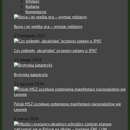
Artykuly
Badania
Komentarze
Rosja i jej wielka gra – wymiar militarny
27 listopada 2021
Czy zniknęły „ukraińskie” przepisy ustawy o IPN?
11 lutego 2019
Brytyjska katastrofa
21 stycznia 2019
Polski MSZ oczekuje potępienia manifestacji nacjonalistów we
Lwowie
6 marca 2018