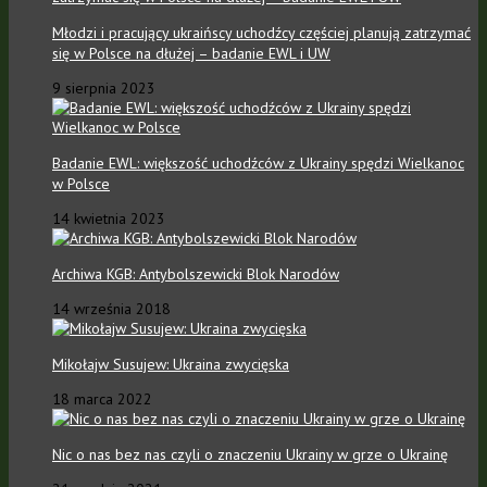
Młodzi i pracujący ukraińscy uchodźcy częściej planują zatrzymać
się w Polsce na dłużej – badanie EWL i UW
9 sierpnia 2023
Badanie EWL: większość uchodźców z Ukrainy spędzi Wielkanoc
w Polsce
14 kwietnia 2023
Archiwa KGB: Antybolszewicki Blok Narodów
14 września 2018
Mikołajw Susujew: Ukraina zwycięska
18 marca 2022
Nic o nas bez nas czyli o znaczeniu Ukrainy w grze o Ukrainę