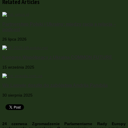
Related Articles
Partnerstwo Polski i Ukrainy: między racją a relacją –
podcast
26 lipca 2026
Kongres Współpracy z Ukrainą COMMON FUTURE
15 września 2025
We Lwowie doszło do zabójstwa Andrija Parubija
30 sierpnia 2025
24 czerwca Zgromadzenie Parlamentarne Rady Europy