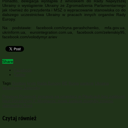
Ponadto, delegacja wystąpiła z wnioskiem do Rady Najwyższej
Ukrainy o wystąpienie Ukrainy ze Zgromadzenia Parlamentarnego
jak również do prezydenta i MSZ o wypracowanie stanowiska co do
dalszego uczestnictwa Ukrainy w pracach innych organów Rady
Europy.
Na podstawie: facebook.com/iryna.gerashchenko, mfa.gov.ua,
ukrinform.ua, eurointegration.com.ua, facebook.com/zelenskiy95,
facebook.com/volodymyr.ariev
Share
Facebook
Twitter
Tags
Donbas
krym
Rada Europy
RE
Rosja
sankcje
Ukraina
Wołodymyr Zelensky
Previous
Przemyśl: procesja na cmentarz w Pikulicach bez zakłóceń
Next
Doradczyni F. Mogherini: nowe sankcje mogłyby zmienić
stanowisko Rosji
Czytaj również