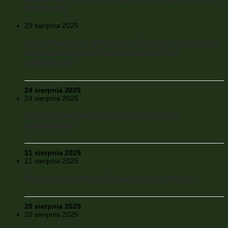
dla Ukrainy
29 sierpnia 2025
Karol Nawrocki i Wołodymyr Zelensky wzięli udział
w dyskusji na temat koordynacji polityki
zagranicznej
24 sierpnia 2025
24 sierpnia 2025
Ukraina świętuje 34 rocznicę ogłoszenia
niezależności
21 sierpnia 2025
21 sierpnia 2025
Rosja żąda oddania Donbasu przez Ukrainę
20 sierpnia 2025
20 sierpnia 2025