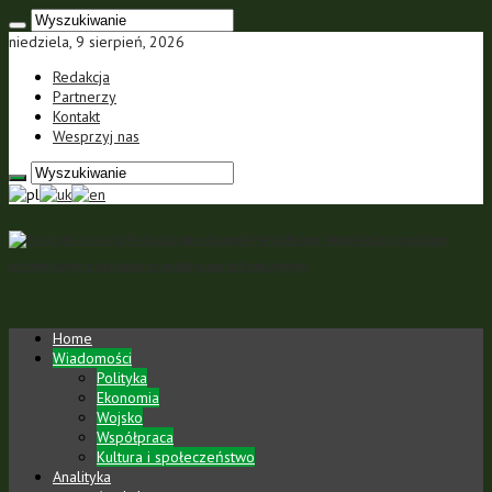
niedziela, 9 sierpień, 2026
Redakcja
Partnerzy
Kontakt
Wesprzyj nas
Portal polsko-ukraiński Portal Polsko-Ukraiński jest portalem
internetowym o charakterze analityczno-informacyjnym
Home
Wiadomości
Polityka
Ekonomia
Wojsko
Współpraca
Kultura i społeczeństwo
Analityka