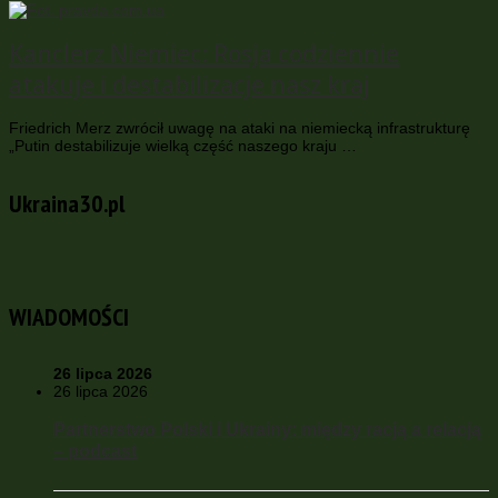
Kanclerz Niemiec: Rosja codziennie
atakuje i destabilizacje nasz kraj
Friedrich Merz zwrócił uwagę na ataki na niemiecką infrastrukturę
„Putin destabilizuje wielką część naszego kraju …
Ukraina30.pl
WIADOMOŚCI
26 lipca 2026
26 lipca 2026
Partnerstwo Polski i Ukrainy: między racją a relacją
– podcast