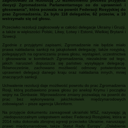
zagłosowało za rezolucją „O wzmocnieniu procesu przyjęcia
decyzji Zgromadzenia Parlamentarnego co do uprawnień i
głosowania”, która pozwala na powrót Federacji Rosyjskiej do
prac Zgromadzenia. Za było 118 delegatów, 62 przeciw, a 10
wstrzymało się od głosu.
Przeciwko rezolucji zagłosowały w całości delegacje Ukrainy i Gruzji,
a także w większości Polski, Litwy, Łotwy i Estonii, Wielkiej Brytanii i
Szwecji.
Zgodnie z przyjętymi zapisami, Zgromadzenie nie będzie miało
prawa nakładania sankcji na jakąkolwiek delegację, także rosyjską,
polegających na ograniczaniu prawa głosu, wystąpień, uczestnictwa
i głosowania w komitetach Zgromadzenia, niezależnie od tego,
jakich naruszeń dopuszcza się państwo wysyłające delegację.
Równocześnie, zachowano możliwość odmowy potwierdzenia
uprawnień delegacji danego kraju oraz nakładania innych, mniej
znaczących sankcji.
Uchwalenie rezolucji daje możliwość powrotu do prac Zgromadzenia
Rosji, którą pozbawiono prawa głosu po aneksji Krymu i początku
wojny na Donbasie. Wprowadzone zmiany pozwalają na powrót do
prac bez wykonywania jakichkolwiek międzynarodowych
zobowiązań – pisze agencja Ukrinform.
Na przyjęcie dokumentu zareagował ukraiński MSZ, nazywając ją
„niedopuszczalnym ustępstwem wobec Federacji Rosyjskiej, która w
2014 roku dokonała zbrojnej agresji przeciwko Ukrainie, naruszając
prawo międzynarodowe, także Statut Rady Europy”. „Osłabienie