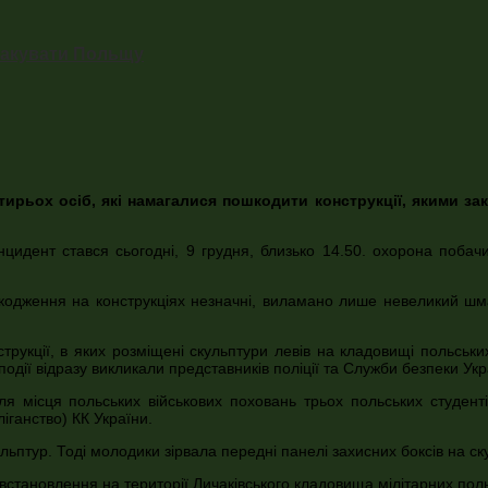
атакувати Польщу
ирьох осіб, які намагалися пошкодити конструкції, якими за
нцидент стався сьогодні, 9 грудня, близько 14.50. охорона поба
шкодження на конструкціях незначні, виламано лише невеликий ш
рукції, в яких розміщені скульптури левів на кладовищі польських
події відразу викликали представників поліції та Служби безпеки Укр
ля місця польських військових поховань трьох польських студен
іганство) КК України.
льптур. Тоді молодики зірвала передні панелі захисних боксів на ск
становлення на території Личаківського кладовища мілітарних поль