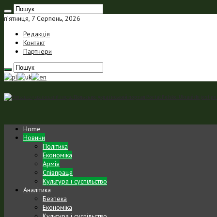
п’ятниця, 7 Серпень, 2026
Редакція
Контакт
Партнери
Польсько-український портал Portal Polsko-Ukraiński jest p
Home
Новини
Політика
Економіка
Армія
Співпраця
Культура і суспільство
Аналітика
Безпека
Економіка
Культура і суспільство