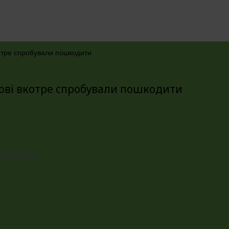
вкотре спробували пошкодити
акові вкотре спробували пошкодити
йбутнього