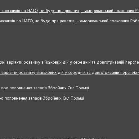
оюзників по НАТО, не буде працювати», – американський полковник Робе
і варіанти розвитку військових дій у середній та довготривалій перспекти
 про поповнення запасів Збройних Cил Польщі