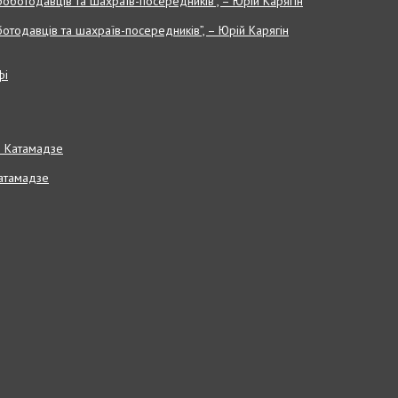
отодавців та шахраїв-посередників”, – Юрій Карягін
Катамадзе