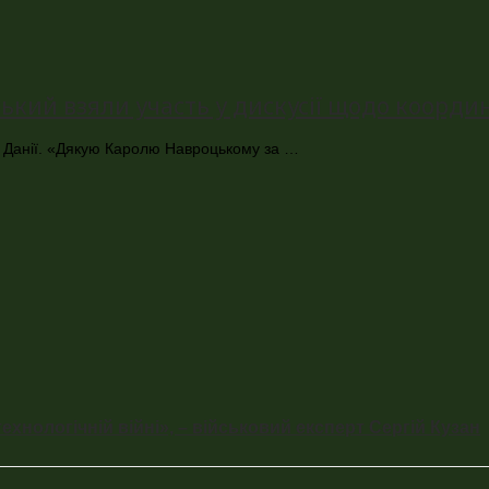
ий взяли участь у дискусії щодо координ
 та Данії. «Дякую Каролю Навроцькому за …
ехнологічній війні», – військовий експерт Сергій Кузан