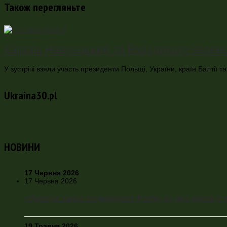
Також перегляньте
Кароль Навроцький та Володимир Зеленськ
У зустрічі взяли участь президенти Польщі, України, країн Балтії
Ukraina30.pl
НОВИНИ
17 Червня 2026
17 Червня 2026
«Україна зараз випереджає Росію на два кроки в т
19 Травня 2026