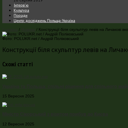
Інтерв’ю
Культура
Поради
Центр досліджень Польща-Україна
Головна
/
Новини
/
Конструкції біля скульптур левів на Личакові 
Фото: POLUKR.net / Андрій Поліковський
Конструкції біля скульптур левів на Лич
Схожі статті
Україна та Польща: спільні рішення для спільного ма
15 Вересня 2025
Міністр Сікорський з візитом прибув до Києва
12 Вересня 2025