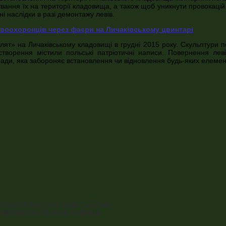
ебування їх на території кладовища, а також щоб уникнути провокаці
 наслідки в разі демонтажу левів.
авоохоронців через фаєри на Личаківському цвинтарі
лят» на Личаківському кладовищі в грудні 2015 року. Скульптури п
творення містили польські патріотичні написи. Повернення леві
кради, яка забороняє встановлення чи відновлення будь-яких елемен
їзді в Польщу для участі у COP24
овиборів на Донбасі: прізвища