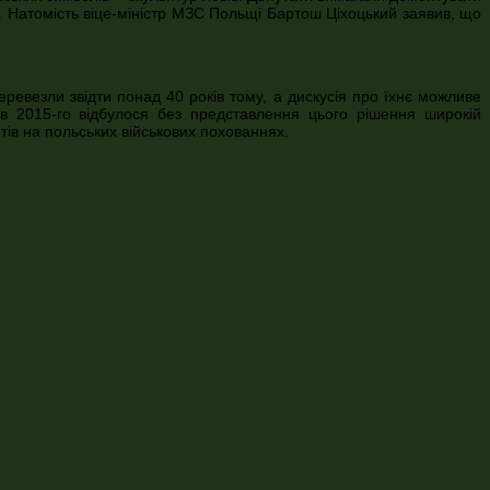
й. Натомість віце-міністр МЗС Польщі Бартош Ціхоцький заявив, що
еревезли звідти понад 40 років тому, а дискусія про їхнє можливе
в 2015-го відбулося без представлення цього рішення широкій
тів на польських військових похованнях.