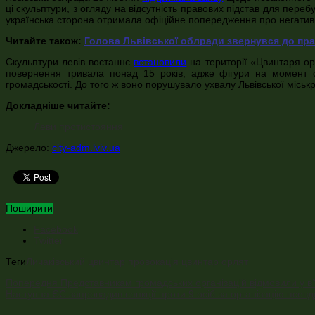
ці скульптури, з огляду на відсутність правових підстав для пер
українська сторона отримала офіційне попередження про негативні
Читайте також:
Голова Львівської облради звернувся до пр
Скульптури левів востаннє
встановили
на території «Цвинтаря ор
повернення тривала понад 15 років, адже фігури на момент с
громадськості. До того ж воно порушувало ухвалу Львівської місь
Докладніше читайте:
Леви протистояння
Джерело:
city-adm.lviv.ua
Поширити
Facebook
Twitter
Теги
Личаківський цвинтар
провокація
цвинтар орлят
Попередня
Представникам громадських організацій відмовили у в’
Наступна
ЄС запровадив санкції проти 9 осіб за організацію псевд