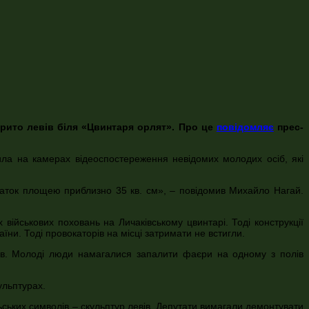
крито левів біля «Цвинтаря орлят». Про це
повідомляє
прес-
чила на камерах відеоспостереження невідомих молодих осіб, які
маток площею приблизно 35 кв. см», – повідомив Михайло Нагай.
 військових поховань на Личаківському цвинтарі. Тоді конструкції
аїни. Тоді провокаторів на місці затримати не встигли.
тів. Молоді люди намагалися запалити фаєри на одному з полів
ульптурах.
ських символів – скульптур левів. Депутати вимагали демонтувати