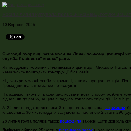
Росія з липня купувала польські «сімки», готуючись 
10 Вересня 2025
Сьогодні охоронці затримали на Личаківському цвинтарі чот
служба Львівської міської ради.
Як повідомив керівник Личаківського цвинтаря Михайло Нагай, і
намагались пошкодити конструкції біля левів.
«Ці чотири молоді особи затримані, з ними працює поліція. По
Громадянства затриманих не вказують.
Нагадаємо, вночі 5 грудня зафіксували нову спробу розбити конст
відновили до ранку, за цим випадком тривають слідчі дії. На місце 
А 22 листопада працівники й охорона кладовища
затримали
бі
кладовища. 30 листопада їх засудили за частиною 2 статті 296 (хул
28 липня група поляків також
пошкодила
захисні щити довкола ску
Львівська облрада 25 жовтня
підтримала заяву
щодо незаконного в