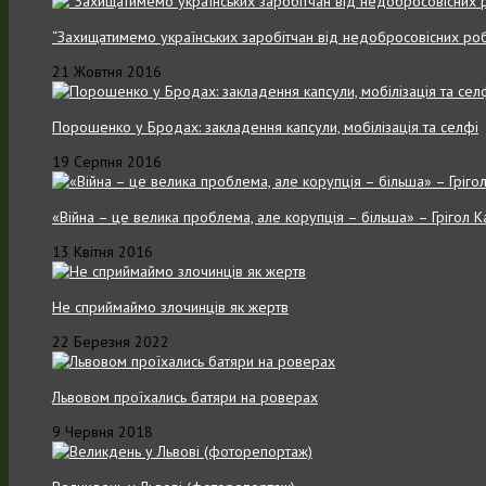
“Захищатимемо українських заробітчан від недобросовісних роб
21 Жовтня 2016
Порошенко у Бродах: закладення капсули, мобілізація та селфі
19 Серпня 2016
«Війна – це велика проблема, але корупція – більша» – Грігол 
13 Квітня 2016
Не сприймаймо злочинців як жертв
22 Березня 2022
Львовом проїхались батяри на роверах
9 Червня 2018