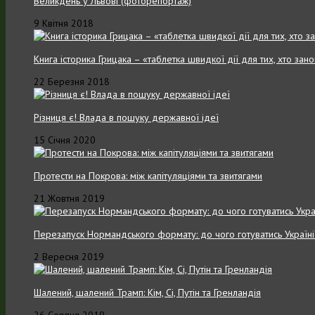
Великдень у Львові (фоторепортаж)
9 Квітня 2018
Книга історика Грицака – «таблетка швидкої дії для тих, хто зан
22 Березня 2018
Різниця є! Влада в пошуку державної ідеї
15 Січня 2020
Протести на Покрова: між капітуляціями та звитягами
21 Жовтня 2019
Перезапуск Нормандського формату: до чого готуватись Україні
2 Вересня 2019
Шалений, шалений Трамп: Кім, Сі, Путін та Гренландія
26 Серпня 2019