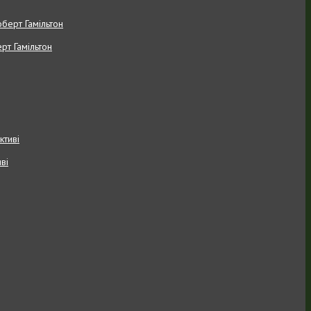
рт Гамільтон
ві