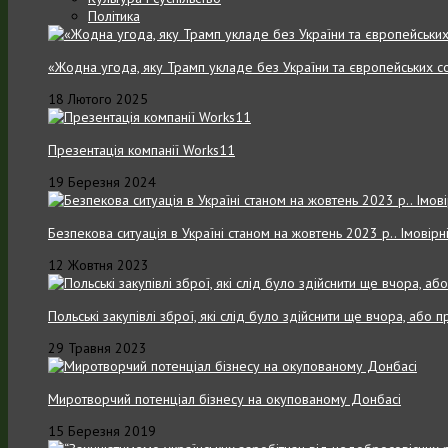
Політика
«Жодна угода, яку Трамп укладе без України та європейських с
18 Лютого 2025
Презентація компанії Works11
19 Березня 2024
Безпекова ситуація в Україні станом на жовтень 2023 р.. Імовірн
12 Жовтня 2023
Польські закупівлі зброї, які слід було здійснити ще вчора, або
29 Травня 2023
Миротворчий потенціал бізнесу на окупованому Донбасі
15 Березня 2019