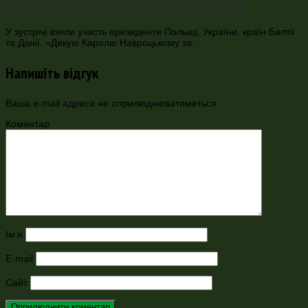
координації зовнішньої політики
У зустрічі взяли участь президенти Польщі, України, країн Балтії
та Данії. «Дякую Каролю Навроцькому за …
Напишіть відгук
Ваша e-mail адреса не оприлюднюватиметься.
Коментар
Ім’я
E-mail
Сайт