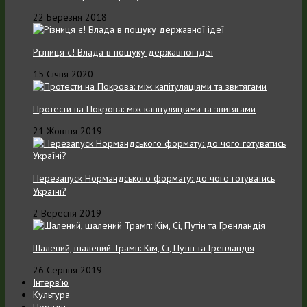
22 Березня 2018
Різниця є! Влада в пошуку державної ідеї
15 Січня 2020
Протести на Покрова: між капітуляціями та звитягами
21 Жовтня 2019
Перезапуск Нормандського формату: до чого готуватись
Україні?
2 Вересня 2019
Шалений, шалений Трамп: Кім, Сі, Путін та Гренландія
26 Серпня 2019
Інтерв’ю
Культура
Поради