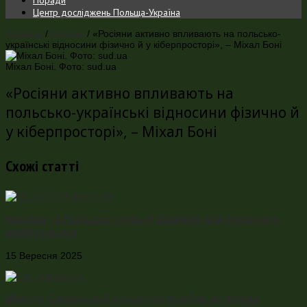
Центр досліджень Польща-Україна
Головна
/
Новини
/
«Росіяни активно впливають на польсько-
українські відносини фізично й у кіберпросторі», – Міхал Боні
Міхал Боні. Фото: sud.ua
«Росіяни активно впливають на
польсько-українські відносини фізично й
у кіберпросторі», – Міхал Боні
Схожі статті
Україна та Польща: спільні рішення для спільного
майбутнього
15 Вересня 2025
Міністр Сікорський з візитом прибув до Києва