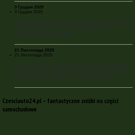
3 Грудня 2025
3 Грудня 2025
«Такий удар по енергетиці, який зазнала Україна,
не витримала б жодна країна Європи» –
Володимир Омельченко
21 Листопада 2025
21 Листопада 2025
«Операція Росії в країні Балтії без завершення
війни в Україні – цілком реальна, щоб показати
недієздатність НАТО» – Тарас Жовтенко
Czesciauto24.pl – fantastyczne zniżki na części
samochodowe