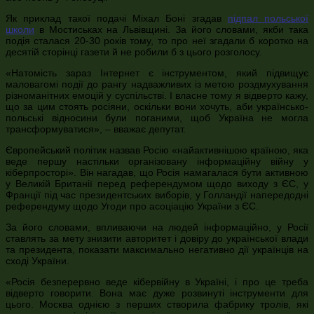
Як приклад такої подачі Міхал Боні згадав
підпал польської
школи
в Мостиськах на Львівщині. За його словами, якби така
подія сталася 20-30 років тому, то про неї згадали б коротко на
десятій сторінці газети й не робили б з цього розголосу.
«Натомість зараз Інтернет є інструментом, який підвищує
маловагомі події до рангу надважливих із метою роздмухування
різноманітних емоцій у суспільстві. І власне тому я відверто кажу,
що за цим стоять росіяни, оскільки вони хочуть, аби українсько-
польські відносини були поганими, щоб Україна не могла
трансформуватися», – вважає депутат.
Європейський політик назвав Росію «найактивнішою країною, яка
веде першу настільки організовану інформаційну війну у
кіберпросторі». Він нагадав, що Росія намагалася бути активною
у Великій Британії перед референдумом щодо виходу з ЄС, у
Франції під час президентських виборів, у Голландії напередодні
референдуму щодо Угоди про асоціацію України з ЄС.
За його словами, впливаючи на людей інформаційно, у Росії
ставлять за мету знизити авторитет і довіру до української влади
та президента, показати максимально негативно дії українців на
сході України.
«Росія безперервно веде кібервійну в Україні, і про це треба
відверто говорити. Вона має дуже розвинуті інструменти для
цього. Москва однією з перших створила фабрику тролів, які