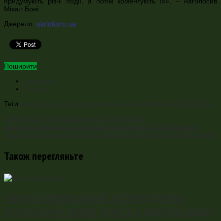
придумують різні події, а потім коментують їх», – наголосив
Міхал Боні.
Джерело:
ukrinform.ua
Поширити
Facebook
Twitter
Теги
антипольські акції
інформаційна війна
кібервійна
Міхал Боні
Попередня
Український марш у Перемишлі
Наступна
Євросоюз розчарований темпами реформування
українського законодавства щодо прав інтелектуальної власності
Також перегляньте
Кароль Навроцький та Володимир
Зеленський взяли участь у дискусії щодо