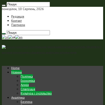
понеділок, 10 Серпень, 2026
Редакція
Контакт
Партнери
Польсько-український портал Portal Polsko-Ukraiński jest
portalem internetowym o charakterze analityczno-informacyjnym
Home
Новини
Політика
Економіка
Армія
Співпраця
Культура і суспільство
Аналітика
Безпека