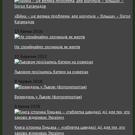
«Війна – це велика проблема, але корупція – більша» – Грігол
Катамадзе
13 Квітня 2016
Не сприймаймо злочинців як жертв
22 Березня 2022
Львовом проїхались батяри на роверах
9 Червня 2018
Великдень у Львові (фоторепортаж)
9 Квітня 2018
Книга історика Грицака – «таблетка швидкої дії для тих, хто
заново відкриває Україну»