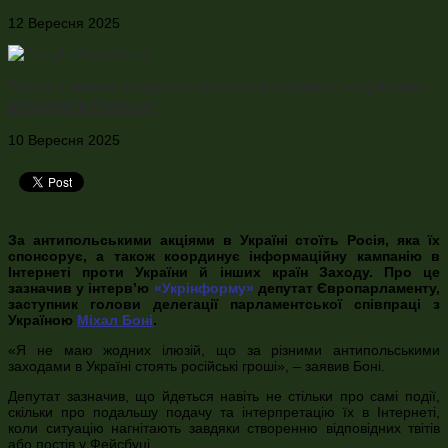
12 Вересня 2025
Росія з липня купувала польські «сімки», готуючись
атакувати Польщу
10 Вересня 2025
За антипольськими акціями в Україні стоїть Росія, яка їх
спонсорує, а також координує інформаційну кампанію в
Інтернеті проти України й інших країн Заходу. Про це
зазначив у інтерв’ю
«Укрінформу»
депутат Європарламенту,
заступник голови делегації парламентської співпраці з
Україною
Міхал Боні
.
«Я не маю жодних ілюзій, що за різними антипольськими
заходами в Україні стоять російські гроші», – заявив Боні.
Депутат зазначив, що йдеться навіть не стільки про самі події,
скільки про подальшу подачу та інтерпретацію їх в Інтернеті,
коли ситуацію нагнітають завдяки створенню відповідних твітів
або постів у Фейсбуці.