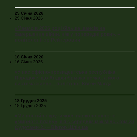
29 Січня 2026
29 Січня 2026
«Маємо в 2026 році більше шансів на
завершення війни, ніж у попередні роки», –
політолог Ігор Рейтерович
16 Січня 2026
16 Січня 2026
«У нас офісно-президентська республіка.
Парадокс, що Андрія Єрмака немає, а його
система живе» – політолог Євген Магда
18 Грудня 2025
18 Грудня 2025
«Ми постійно крутимося навколо пунктів
«мирного плану», які є середнім між Мінськом-3 і
Судетами-2» – Віктор Шлінчак