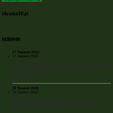
Ukraina30.pl
НОВИНИ
17 Червня 2026
17 Червня 2026
«Україна зараз випереджає Росію на два кроки в
технологічній війні», – військовий експерт
Сергій Кузан
19 Травня 2026
19 Травня 2026
«Справа Єрмака може стати політичним
серіалом на багато років» – політолог Петро
Олещук