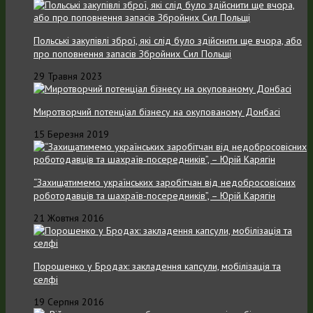
Польські закупівлі зброї, які слід було здійснити ще вчора, або
про поповнення запасів Збройних Cил Польщі
29 Травня 2023
Миротворчий потенціал бізнесу на окупованому Донбасі
15 Березня 2019
“Захищатимемо українських заробітчан від недобросовісних
роботодавців та шахраїв-посередників”, – Юрій Карягін
21 Жовтня 2016
Порошенко у Бродах: закладення капсули, мобілізація та
селфі
19 Серпня 2016