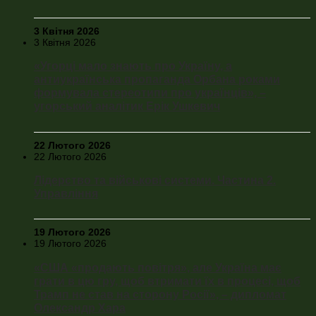
3 Квітня 2026
3 Квітня 2026
«Угорці мало знають про Україну, а
антиукраїнська пропаганда Орбана роками
формувала стереотипи про українців», –
угорський аналітик Ерік Ушкевич
22 Лютого 2026
22 Лютого 2026
Лідерство та військові системи. Частина 2.
Управління
19 Лютого 2026
19 Лютого 2026
«США «продають повітря», але Україна має
грати в цю гру, щоб втримати їх в процесі, щоб
Трамп не став на сторону Росії», – дипломат
Олександр Хара