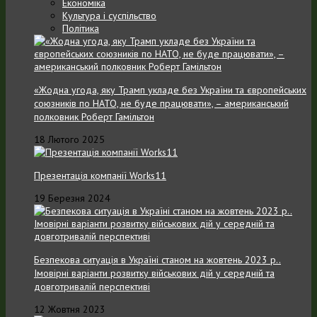
Економіка
Культура і суспільство
Політика
«Жодна угода, яку Трамп укладе без України та європейських
союзників по НАТО, не буде працювати», – американський
полковник Роберт Гамільтон
18 Лютого 2025
Презентація компанії Works11
19 Березня 2024
Безпекова ситуація в Україні станом на жовтень 2023 р..
Імовірні варіанти розвитку військових дій у середній та
довготривалій перспективі
12 Жовтня 2023