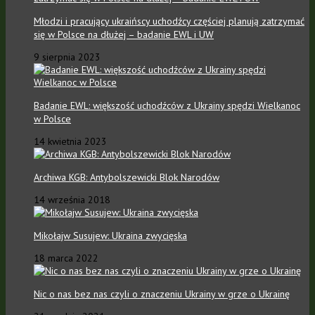
Młodzi i pracujący ukraińscy uchodźcy częściej planują zatrzymać
się w Polsce na dłużej – badanie EWL i UW
9 sierpnia 2023
Badanie EWL: większość uchodźców z Ukrainy spędzi Wielkanoc
w Polsce
14 kwietnia 2023
Archiwa KGB: Antybolszewicki Blok Narodów
14 września 2018
Mikołajw Susujew: Ukraina zwycięska
18 marca 2022
Nic o nas bez nas czyli o znaczeniu Ukrainy w grze o Ukrainę