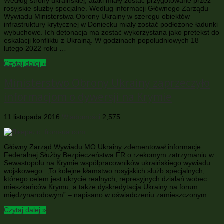
Według strony ukraińskiej, ataki miały zostać przygotowane przez
rosyjskie służby specjalne. Według informacji Głównego Zarządu
Wywiadu Ministerstwa Obrony Ukrainy w szeregu obiektów
infrastruktury krytycznej w Doniecku miały zostać podłożone ładunki
wybuchowe. Ich detonacja ma zostać wykorzystana jako pretekst do
eskalacji konfliktu z Ukrainą. W godzinach popołudniowych 18
lutego 2022 roku …
Czytaj dalej »
Ministerstwo Obrony Ukrainy zaprzeczyło
informacjom o dywersji na Krymie
11 listopada 2016
Wiadomości
2,575
Główny Zarząd Wywiadu MO Ukrainy zdementował informacje
Federalnej Służby Bezpieczeństwa FR o rzekomym zatrzymaniu w
Sewastopolu na Krymie współpracowników ukraińskiego wywiadu
wojskowego. „To kolejne kłamstwo rosyjskich służb specjalnych,
którego celem jest ukrycie realnych, represyjnych działań wobec
mieszkańców Krymu, a także dyskredytacja Ukrainy na forum
międzynarodowym” – napisano w oświadczeniu zamieszczonym …
Czytaj dalej »