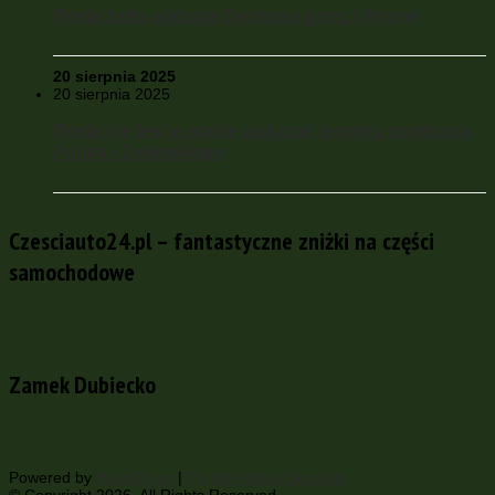
Rosja żąda oddania Donbasu przez Ukrainę
20 sierpnia 2025
20 sierpnia 2025
Rosja nie jest w stanie wskazać terminu spotkania
Putina i Zelenskiego
Czesciauto24.pl – fantastyczne zniżki na części
samochodowe
Zamek Dubiecko
Powered by
WordPress
|
Portal Polsko-Ukrainski
© Copyright 2026, All Rights Reserved