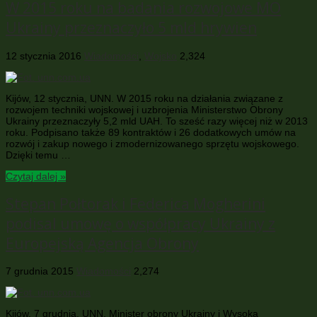
W 2015 roku na badania rozwojowe MO
Ukrainy przeznaczyło 5 mld hrywien
12 stycznia 2016
Wiadomości
,
Wojsko
2,324
Kijów, 12 stycznia, UNN. W 2015 roku na działania związane z
rozwojem techniki wojskowej i uzbrojenia Ministerstwo Obrony
Ukrainy przeznaczyły 5,2 mld UAH. To sześć razy więcej niż w 2013
roku. Podpisano także 89 kontraktów i 26 dodatkowych umów na
rozwój i zakup nowego i zmodernizowanego sprzętu wojskowego.
Dzięki temu …
Czytaj dalej »
Stepan Połtorak i Federica Mogherini
podisal umowę o współpracy Ukrainy z
Europejską Agencja Obrony
7 grudnia 2015
Wiadomości
2,274
Kijów, 7 grudnia, UNN. Minister obrony Ukrainy i Wysoka