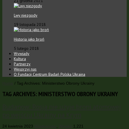
21 grudnia 2021
Lwy niezgody
19 listopada 2018
Historia jako broń
5 lutego 2018
Wywiady
Kultura
Partnerzy
Wesprzyj nas
O Fundacji Centrum Badań Polska Ukraina
Home
/
Tag Archives: Ministerstwo Obrony Ukrainy
TAG ARCHIVES:
MINISTERSTWO OBRONY UKRAINY
Budanow: Rosja nie użyje broni atomowej
po wejściu Ukrainy na Krym
24 kwietnia 2023
Wiadomości
,
Wojsko
1,221