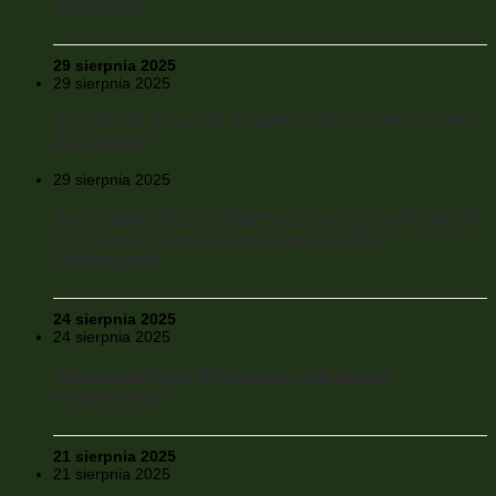
głębi Rosji
29 sierpnia 2025
29 sierpnia 2025
UE planuje dołączyć do gwarancji bezpieczeństwa
dla Ukrainy
29 sierpnia 2025
Karol Nawrocki i Wołodymyr Zelensky wzięli udział
w dyskusji na temat koordynacji polityki
zagranicznej
24 sierpnia 2025
24 sierpnia 2025
Ukraina świętuje 34 rocznicę ogłoszenia
niezależności
21 sierpnia 2025
21 sierpnia 2025