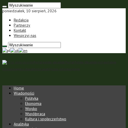
poniedziałek, 10 sierpień, 2026
Redakcja
Partnerzy
Kontakt
Wesprzyj nas
Portal polsko-ukraiński Portal Polsko-Ukraiński jest portalem
internetowym o charakterze analityczno-informacyjnym
Home
Wiadomości
Polityka
Ekonomia
Wojsko
Współpraca
Kultura i społeczeństwo
Analityka