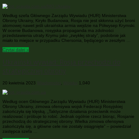
Według szefa Głównego Zarządu Wywiadu (HUR) Ministerstwa
Obrony Ukrainy, Kiryło Budanowa, Rosja nie jest skłonna użyć broni
atomowej nawet jeśli ukraińska armia wejdzie na Półwysep Krymski.
W ocenie Budanowa, rosyjska propaganda ma zdolności
przedstawienia utraty Krymu jako „zwykłej straty”, podobnie jak
miało to miejsce w przypadku Chersonia, będącego w zeszłym …
Czytaj dalej »
Ukraiński wywiad: Rosja przechodzi do
strategicznej obrony
20 kwietnia 2023
Wiadomości
,
Wojsko
1,040
Według ocen Głównego Zarządu Wywiadu (HUR) Ministerstwa
Obrony Ukrainy, zimowa ofensywa wojsk Federacji Rosyjskiej
zakończyła się klęską. „Taktyczne działania przeciwnik może
realizować i próbuje to robić. Jednak ogólnie rzecz biorąc, Rosjanie
przechodzą do strategicznej obrony. Wielka zimowa ofensywa
zakończyła się, a główne cele nie zostały osiągnięte” – powiedział
zastępca szefa …