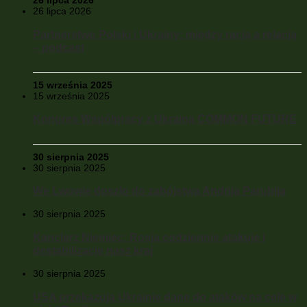
26 lipca 2026
26 lipca 2026
Partnerstwo Polski i Ukrainy: między racją a relacją
– podcast
15 września 2025
15 września 2025
Kongres Współpracy z Ukrainą COMMON FUTURE
30 sierpnia 2025
30 sierpnia 2025
We Lwowie doszło do zabójstwa Andrija Parubija
30 sierpnia 2025
Kanclerz Niemiec: Rosja codziennie atakuje i
destabilizacje nasz kraj
30 sierpnia 2025
USA przekazują Ukrainie dane do ataków na cele w