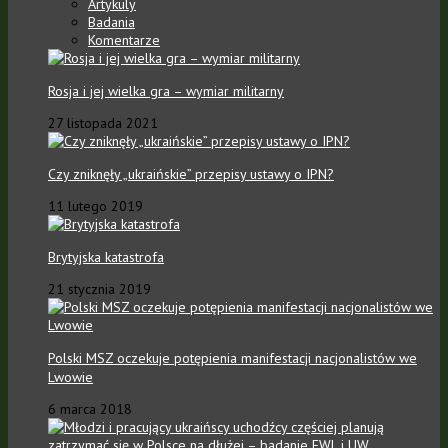
Artykuly
Badania
Komentarze
Rosja i jej wielka gra – wymiar militarny
27 listopada 2021
Czy zniknęły „ukraińskie” przepisy ustawy o IPN?
11 lutego 2019
Brytyjska katastrofa
21 stycznia 2019
Polski MSZ oczekuje potępienia manifestacji nacjonalistów we
Lwowie
6 marca 2018