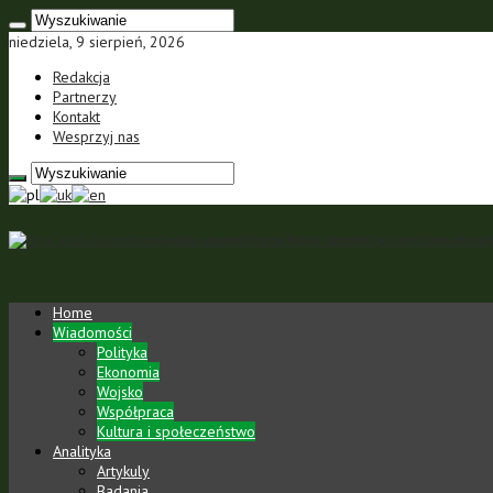
niedziela, 9 sierpień, 2026
Redakcja
Partnerzy
Kontakt
Wesprzyj nas
Portal polsko-ukraiński Portal Polsko-Ukraiński jest portalem inte
Home
Wiadomości
Polityka
Ekonomia
Wojsko
Współpraca
Kultura i społeczeństwo
Analityka
Artykuly
Badania