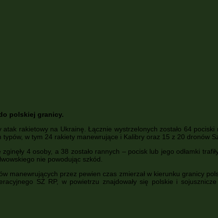
o polskiej granicy.
 atak rakietowy na Ukrainę. Łącznie wystrzelonych zostało 64 pocisk
ych typów, w tym 24 rakiety manewrujące i Kalibry oraz 15 z 20 dronów 
inęły 4 osoby, a 38 zostało rannych – pocisk lub jego odłamki trafiły
 lwowskiego nie powodując szkód.
sków manewrujących przez pewien czas zmierzał w kierunku granicy pol
cyjnego SZ RP, w powietrzu znajdowały się polskie i sojusznicze s