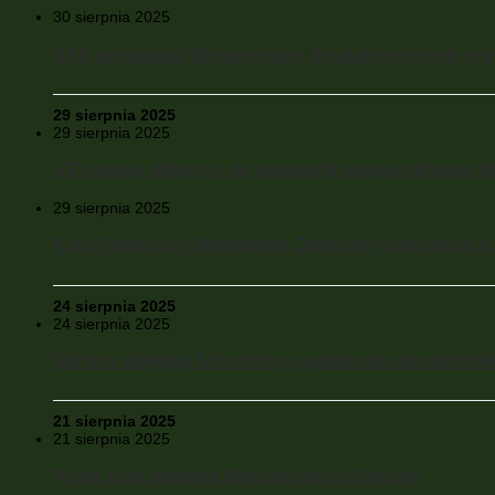
30 sierpnia 2025
USA przekazują Ukrainie dane do ataków na cele w gł
29 sierpnia 2025
29 sierpnia 2025
UE planuje dołączyć do gwarancji bezpieczeństwa dl
29 sierpnia 2025
Karol Nawrocki i Wołodymyr Zelensky wzięli udział w 
24 sierpnia 2025
24 sierpnia 2025
Ukraina świętuje 34 rocznicę ogłoszenia niezależnoś
21 sierpnia 2025
21 sierpnia 2025
Rosja żąda oddania Donbasu przez Ukrainę