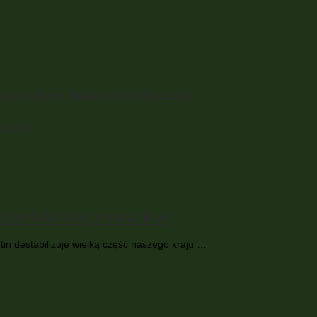
Zbrojne Ukrainy
Ukraina
USA
Wojsko Polskie
 Ukrainy
 destabilizacje nasz kraj
tin destabilizuje wielką część naszego kraju …