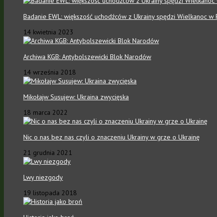
Badanie EWL: większość uchodźców z Ukrainy spędzi Wielkanoc w 
14 kwietnia 2023
Archiwa KGB: Antybolszewicki Blok Narodów
14 września 2018
Mikołajw Susujew: Ukraina zwycięska
18 marca 2022
Nic o nas bez nas czyli o znaczeniu Ukrainy w grze o Ukrainę
21 grudnia 2021
Lwy niezgody
19 listopada 2018