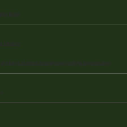
ębi Rosji
a Ukrainy
dyskusji na temat koordynacji polityki zagranicznej
ci