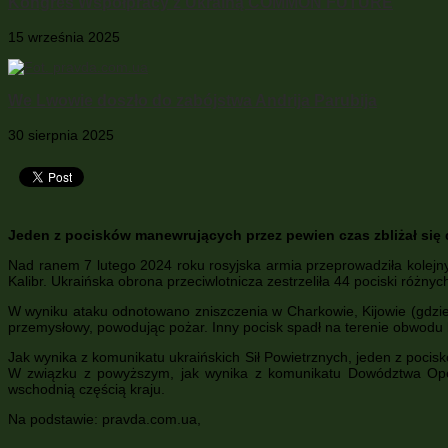
Kongres Współpracy z Ukrainą COMMON FUTURE
15 września 2025
We Lwowie doszło do zabójstwa Andrija Parubija
30 sierpnia 2025
Jeden z pocisków manewrujących przez pewien czas zbliżał się d
Nad ranem 7 lutego 2024 roku rosyjska armia przeprowadziła kolejny
Kalibr. Ukraińska obrona przeciwlotnicza zestrzeliła 44 pociski różn
W wyniku ataku odnotowano zniszczenia w Charkowie, Kijowie (gdzie zg
przemysłowy, powodując pożar. Inny pocisk spadł na terenie obwodu
Jak wynika z komunikatu ukraińskich Sił Powietrznych, jeden z poci
W związku z powyższym, jak wynika z komunikatu Dowództwa Opera
wschodnią częścią kraju.
Na podstawie: pravda.com.ua,