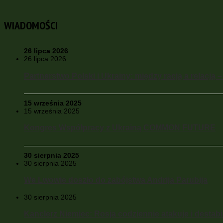
WIADOMOŚCI
26 lipca 2026
26 lipca 2026
Partnerstwo Polski i Ukrainy: między racją a relacją 
15 września 2025
15 września 2025
Kongres Współpracy z Ukrainą COMMON FUTURE
30 sierpnia 2025
30 sierpnia 2025
We Lwowie doszło do zabójstwa Andrija Parubija
30 sierpnia 2025
Kanclerz Niemiec: Rosja codziennie atakuje i destabil