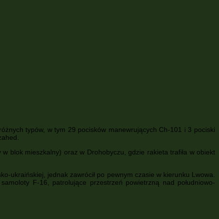
i różnych typów, w tym 29 pocisków manewrujących Ch-101 i 3 pociski
Szahed.
 w blok mieszkalny) oraz w Drohobyczu, gdzie rakieta trafiła w obiekt
sko-ukraińskiej, jednak zawrócił po pewnym czasie w kierunku Lwowa.
amoloty F-16, patrolujące przestrzeń powietrzną nad południowo-