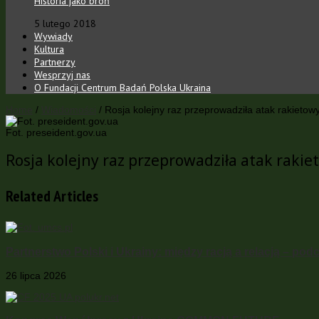
Historia jako broń
5 lutego 2018
Wywiady
Kultura
Partnerzy
Wesprzyj nas
O Fundacji Centrum Badań Polska Ukraina
Home
/
Wiadomości
/
Rosja kolejny raz przeprowadziła atak rakietow
Fot. preseident.gov.ua
Rosja kolejny raz przeprowadziła atak raki
Related Articles
Partnerstwo Polski i Ukrainy: między racją a relacją – pod
26 lipca 2026