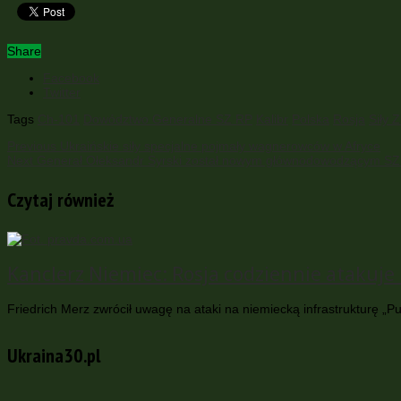
Share
Facebook
Twitter
Tags
Ch-101
Dowództwo Generalne SZ RP
Kalibr
Polska
Rosja
Siły 
Previous
Ukraińskie siły specjalne pojmały wagnerowców w Afryce
Next
Generał Ołeksandr Syrski został nowym głównodowodzącym SZ
Czytaj również
Kanclerz Niemiec: Rosja codziennie atakuje i
Friedrich Merz zwrócił uwagę na ataki na niemiecką infrastrukturę „Pu
Ukraina30.pl