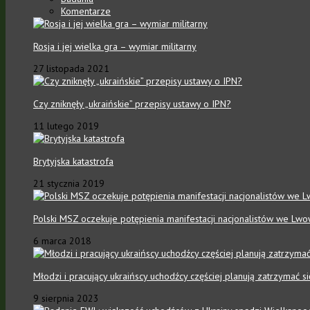
Komentarze
Rosja i jej wielka gra – wymiar militarny
27 listopada 2021
Czy zniknęły „ukraińskie” przepisy ustawy o IPN?
11 lutego 2019
Brytyjska katastrofa
21 stycznia 2019
Polski MSZ oczekuje potępienia manifestacji nacjonalistów we Lwo
6 marca 2018
Młodzi i pracujący ukraińscy uchodźcy częściej planują zatrzymać 
9 sierpnia 2023