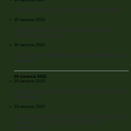
We Lwowie doszło do zabójstwa Andrija Parubija
30 sierpnia 2025
Kanclerz Niemiec: Rosja codziennie atakuje i
destabilizacje nasz kraj
30 sierpnia 2025
USA przekazują Ukrainie dane do ataków na cele w
głębi Rosji
29 sierpnia 2025
29 sierpnia 2025
UE planuje dołączyć do gwarancji bezpieczeństwa
dla Ukrainy
29 sierpnia 2025
Karol Nawrocki i Wołodymyr Zelensky wzięli udział
w dyskusji na temat koordynacji polityki
zagranicznej