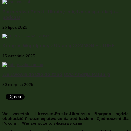
Partnerstwo Polski i Ukrainy: między racją a relacją –
podcast
26 lipca 2026
Kongres Współpracy z Ukrainą COMMON FUTURE
15 września 2025
We Lwowie doszło do zabójstwa Andrija Parubija
30 sierpnia 2025
We wrześniu Litewsko-Polsko-Ukraińska Brygada będzie
obchodzić 7 rocznicę utworzenia pod hasłem ,,Zjednoczeni dla
Pokoju”. Wierzymy, że to właściwy czas