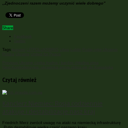
,,Zjednoczeni razem możemy uczynić wiele dobrego”
Share
Facebook
Twitter
Tags
koncert
LITPOLUKRBRIG
Litwa
Lublin
Podaj rękę Ukrainie
Polska
Ukraina
United for Peace
Previous
Ukrainę czeka trudna i bardzo chłodna zima
Next
Kontrofensywa: ukraińska armia zbliża się do Kupiańska
Czytaj również
Kanclerz Niemiec: Rosja codziennie
atakuje i destabilizacje nasz kraj
Friedrich Merz zwrócił uwagę na ataki na niemiecką infrastrukturę
„Putin destabilizuje wielką część naszego kraju …