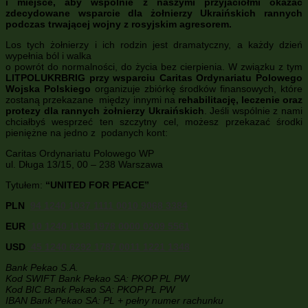
i miejsce, aby wspólnie z naszymi przyjaciółmi okazać
zdecydowane wsparcie dla żołnierzy Ukraińskich rannych
podczas trwającej wojny z rosyjskim agresorem.
Los tych żołnierzy i ich rodzin jest dramatyczny, a każdy dzień
wypełnia ból i walka
o powrót do normalności, do życia bez cierpienia. W związku z tym
LITPOLUKRBRIG przy wsparciu Caritas Ordynariatu Polowego
Wojska Polskiego
organizuje zbiórkę środków finansowych, które
zostaną przekazane między innymi na
rehabilitację, leczenie oraz
protezy dla rannych żołnierzy Ukraińskich
. Jeśli wspólnie z nami
chciałbyś wesprzeć ten szczytny cel, możesz przekazać środki
pieniężne na jedno z podanych kont:
Caritas Ordynariatu Polowego WP
ul. Długa 13/15, 00 – 238 Warszawa
Tytułem:
“UNITED FOR PEACE”
PLN
94 1240 1037 1111 0010 9068 3384
EUR
10 1240 1138 1978 0000 0209 5561
USD
45 1240 6292 1787 0011 1221 1348
Bank Pekao S.A.
Kod SWIFT Bank Pekao SA: PKOP PL PW
Kod BIC Bank Pekao SA: PKOP PL PW
IBAN Bank Pekao SA: PL + pełny numer rachunku