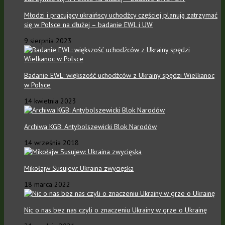
Młodzi i pracujący ukraińscy uchodźcy częściej planują zatrzymać
się w Polsce na dłużej – badanie EWL i UW
9 sierpnia 2023
Badanie EWL: większość uchodźców z Ukrainy spędzi Wielkanoc
w Polsce
14 kwietnia 2023
Archiwa KGB: Antybolszewicki Blok Narodów
14 września 2018
Mikołajw Susujew: Ukraina zwycięska
18 marca 2022
Nic o nas bez nas czyli o znaczeniu Ukrainy w grze o Ukrainę