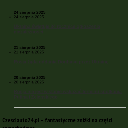
24 sierpnia 2025
24 sierpnia 2025
Ukraina świętuje 34 rocznicę ogłoszenia
niezależności
21 sierpnia 2025
21 sierpnia 2025
Rosja żąda oddania Donbasu przez Ukrainę
20 sierpnia 2025
20 sierpnia 2025
Rosja nie jest w stanie wskazać terminu spotkania
Putina i Zelenskiego
Czesciauto24.pl – fantastyczne zniżki na części