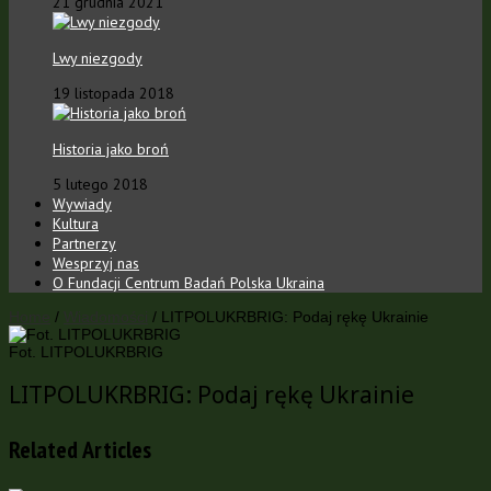
21 grudnia 2021
Lwy niezgody
19 listopada 2018
Historia jako broń
5 lutego 2018
Wywiady
Kultura
Partnerzy
Wesprzyj nas
O Fundacji Centrum Badań Polska Ukraina
Home
/
Wiadomości
/
LITPOLUKRBRIG: Podaj rękę Ukrainie
Fot. LITPOLUKRBRIG
LITPOLUKRBRIG: Podaj rękę Ukrainie
Related Articles