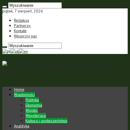
piątek, 7 sierpień, 2026
Redakcja
Partnerzy
Kontakt
Wesprzyj nas
Portal polsko-ukraiński Portal Polsko-Ukraiński jest portalem
internetowym o charakterze analityczno-informacyjnym
Home
Wiadomości
Polityka
Ekonomia
Wojsko
Współpraca
Kultura i społeczeństwo
Analityka