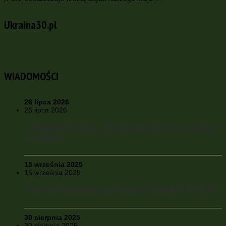
Ukraina30.pl
WIADOMOŚCI
26 lipca 2026
26 lipca 2026
Partnerstwo Polski i Ukrainy: między racją a relacją
– podcast
15 września 2025
15 września 2025
Kongres Współpracy z Ukrainą COMMON FUTURE
30 sierpnia 2025
30 sierpnia 2025