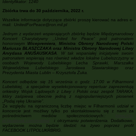
Identyfikator: 1240
Zbiórka trwa do 30 października, 2022 r.
Wszelkie informacje dotyczące zbiórki proszę kierować na adres e-
mail:
UnitedForPeace@ron.mil.pl
Jednym z wydarzeń wspierających zbiórkę będzie Międzynarodowy
Koncert Charytatywny ,,United for Peace” pod patronatem
honorowym
Wicepremiera
,
Ministra Obrony Narodowej Polski
Mariusza BŁASZCZAKA oraz Ministra Obrony Narodowej Litwy
Arvydasa ANUŠAUSKASA
. W tak wspaniałej inicjatywie swoim
patronatem wspierają nas również władze lokalne Lubelszczyzny w
osobach Wojewody Lubelskiego Lecha Sprawki, Marszałka
Województwa Lubelskiego Jarosława Stawiarskiego oraz
Prezydenta Miasta Lublin – Krzysztofa Żuka.
Koncert odbędzie się 15 września o godz. 17.00 w Filharmonii
Lubelskiej, a specjalnie wyselekcjonowany repertuar zaprezentują
orkiestry Wojsk Lądowych z Litwy i Polski oraz zespół TARAKA,
który zaśpiewa obecnie jedną z najpopularniejszych piosenek
„Podaj rękę Ukrainie”.
Ze względu na ograniczoną liczbę miejsc w Filharmonii
udział w
koncercie
jest możliwy tylko po skontaktowaniu się z nami za
pośrednictwem mediów społecznościowych:
:
https://pl-
pl.facebook.com/mnbhq/
i otrzymaniu potwierdzenia.
Dodatkowo,
wydarzenie
można będzie śledzić na żywo poprzez profil
FACEBOOK LITPOLUKRBRIG
.