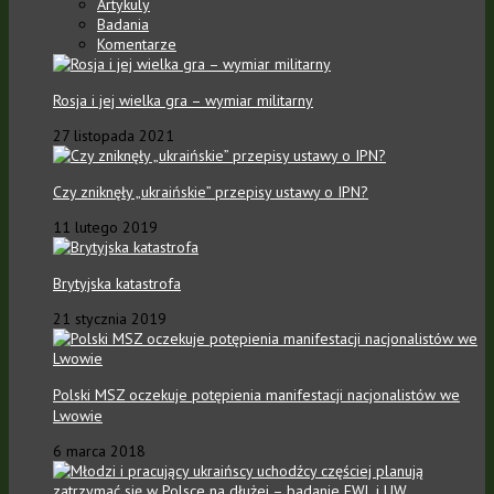
Artykuly
Badania
Komentarze
Rosja i jej wielka gra – wymiar militarny
27 listopada 2021
Czy zniknęły „ukraińskie” przepisy ustawy o IPN?
11 lutego 2019
Brytyjska katastrofa
21 stycznia 2019
Polski MSZ oczekuje potępienia manifestacji nacjonalistów we
Lwowie
6 marca 2018