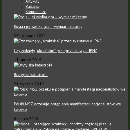
Artykuly
Badania
Komentarze
Rosja i jej wielka gra – wymiar militarny
27 listopada 2021
Czy zniknęły „ukraińskie” przepisy ustawy o IPN?
11 lutego 2019
Brytyjska katastrofa
21 stycznia 2019
Polski MSZ oczekuje potępienia manifestacji nacjonalistów we
Lwowie
6 marca 2018