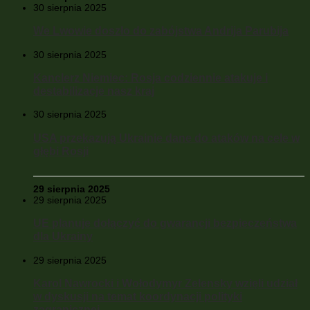
30 sierpnia 2025
We Lwowie doszło do zabójstwa Andrija Parubija
30 sierpnia 2025
Kanclerz Niemiec: Rosja codziennie atakuje i
destabilizacje nasz kraj
30 sierpnia 2025
USA przekazują Ukrainie dane do ataków na cele w
głębi Rosji
29 sierpnia 2025
29 sierpnia 2025
UE planuje dołączyć do gwarancji bezpieczeństwa
dla Ukrainy
29 sierpnia 2025
Karol Nawrocki i Wołodymyr Zelensky wzięli udział
w dyskusji na temat koordynacji polityki
zagranicznej