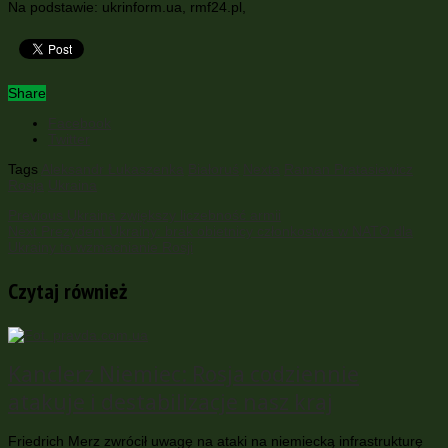
Na podstawie: ukrinform.ua, rmf24.pl,
Share
Facebook
Twitter
Tags
Aleksandr Łukaszenka
Białoruś
Nexta
Raman Pratasiewicz
Rosja
Ukraina
Previous
Ukraina zwiększy liczebność armii
Next
Prezydent Ukrainy: brak obietnicy członkostwa w NATO dla
Ukrainy to wzmacnianie Rosji
Czytaj również
Kanclerz Niemiec: Rosja codziennie
atakuje i destabilizacje nasz kraj
Friedrich Merz zwrócił uwagę na ataki na niemiecką infrastrukturę