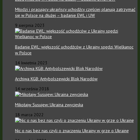
Młodzi i pracujący ukraińscy uchodźcy częściej planują zatrzymać
się w Polsce na dłużej – badanie EWL i UW
9 sierpnia 2023
Badanie EWL: większość uchodźców z Ukrainy spędzi Wielkanoc
w Polsce
14 kwietnia 2023
Archiwa KGB: Antybolszewicki Blok Narodów
14 września 2018
Mikołajw Susujew: Ukraina zwycięska
18 marca 2022
Nic o nas bez nas czyli o znaczeniu Ukrainy w grze o Ukrainę