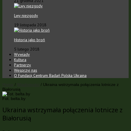
21 grudnia 2021
Lwy niezgody
19 listopada 2018
Historia jako broń
5 lutego 2018
Wywiady
Kultura
Partnerzy
Wesprzyj nas
O Fundacji Centrum Badań Polska Ukraina
Home
/
Wiadomości
/
Ukraina wstrzymała połączenia lotnicze z
Białorusią
Fot. belta.by
Ukraina wstrzymała połączenia lotnicze z
Białorusią