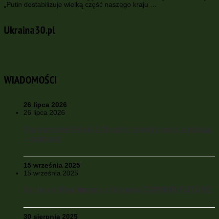
„Putin destabilizuje wielką część naszego kraju …
Ukraina30.pl
WIADOMOŚCI
26 lipca 2026
26 lipca 2026
Partnerstwo Polski i Ukrainy: między racją a relacją
– podcast
15 września 2025
15 września 2025
Kongres Współpracy z Ukrainą COMMON FUTURE
30 sierpnia 2025