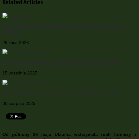
Related Articles
Partnerstwo Polski i Ukrainy: między racją a relacją –
podcast
26 lipca 2026
Kongres Współpracy z Ukrainą COMMON FUTURE
15 września 2025
We Lwowie doszło do zabójstwa Andrija Parubija
30 sierpnia 2025
Od północy 26 maja Ukraina wstrzymała ruch lotniczy z