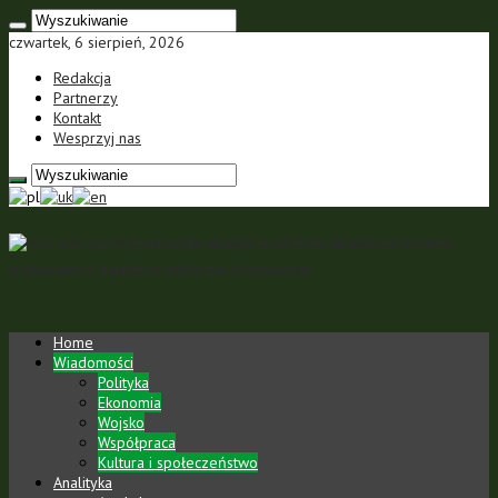
czwartek, 6 sierpień, 2026
Redakcja
Partnerzy
Kontakt
Wesprzyj nas
Portal polsko-ukraiński Portal Polsko-Ukraiński jest portalem
internetowym o charakterze analityczno-informacyjnym
Home
Wiadomości
Polityka
Ekonomia
Wojsko
Współpraca
Kultura i społeczeństwo
Analityka