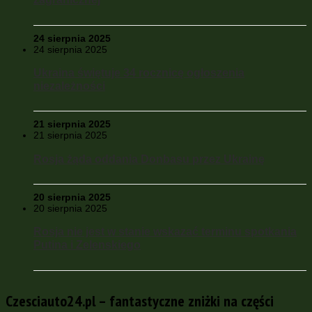
24 sierpnia 2025
24 sierpnia 2025
Ukraina świętuje 34 rocznicę ogłoszenia
niezależności
21 sierpnia 2025
21 sierpnia 2025
Rosja żąda oddania Donbasu przez Ukrainę
20 sierpnia 2025
20 sierpnia 2025
Rosja nie jest w stanie wskazać terminu spotkania
Putina i Zelenskiego
Czesciauto24.pl – fantastyczne zniżki na części