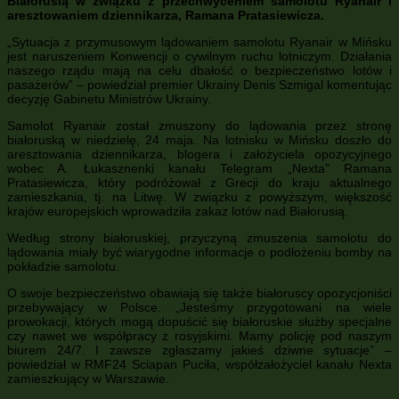
Białorusią w związku z przechwyceniem samolotu Ryanair i
aresztowaniem dziennikarza, Ramana Pratasiewicza.
„Sytuacja z przymusowym lądowaniem samolotu Ryanair w Mińsku
jest naruszeniem Konwencji o cywilnym ruchu lotniczym. Działania
naszego rządu mają na celu dbałość o bezpieczeństwo lotów i
pasażerów” – powiedział premier Ukrainy Denis Szmigal komentując
decyzję Gabinetu Ministrów Ukrainy.
Samolot Ryanair został zmuszony do lądowania przez stronę
białoruską w niedzielę, 24 maja. Na lotnisku w Mińsku doszło do
aresztowania dziennikarza, blogera i założyciela opozycyjnego
wobec A. Łukasznenki kanału Telegram „Nexta” Ramana
Pratasiewicza, który podróżował z Grecji do kraju aktualnego
zamieszkania, tj. na Litwę. W związku z powyższym, większość
krajów europejskich wprowadziła zakaz lotów nad Białorusią.
Według strony białoruskiej, przyczyną zmuszenia samolotu do
lądowania miały być wiarygodne informacje o podłożeniu bomby na
pokładzie samolotu.
O swoje bezpieczeństwo obawiają się także białoruscy opozycjoniści
przebywający w Polsce. „Jesteśmy przygotowani na wiele
prowokacji, których mogą dopuścić się białoruskie służby specjalne
czy nawet we współpracy z rosyjskimi. Mamy policję pod naszym
biurem 24/7. I zawsze zgłaszamy jakieś dziwne sytuacje” –
powiedział w RMF24 Sciapan Puciła, współzałożyciel kanału Nexta
zamieszkujący w Warszawie.