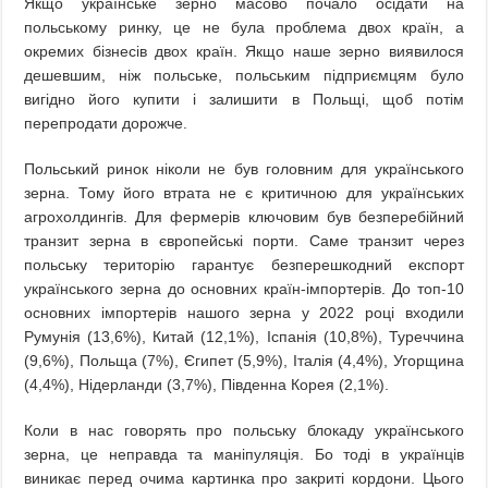
Якщо українське зерно масово почало осідати на
польському ринку, це не була проблема двох країн, а
окремих бізнесів двох країн. Якщо наше зерно виявилося
дешевшим, ніж польське, польським підприємцям було
вигідно його купити і залишити в Польщі, щоб потім
перепродати дорожче.
Польський ринок ніколи не був головним для українського
зерна. Тому його втрата не є критичною для українських
агрохолдингів. Для фермерів ключовим був безперебійний
транзит зерна в європейські порти. Саме транзит через
польську територію гарантує безперешкодний експорт
українського зерна до основних країн-імпортерів. До топ-10
основних імпортерів нашого зерна у 2022 році входили
Румунія (13,6%), Китай (12,1%), Іспанія (10,8%), Туреччина
(9,6%), Польща (7%), Єгипет (5,9%), Італія (4,4%), Угорщина
(4,4%), Нідерланди (3,7%), Південна Корея (2,1%).
Коли в нас говорять про польську блокаду українського
зерна, це неправда та маніпуляція. Бо тоді в українців
виникає перед очима картинка про закриті кордони. Цього