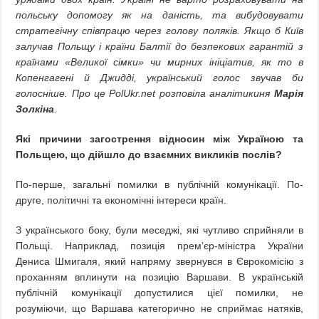
польську допомогу як на даність, та вибудовувати
стратегічну співпрацю через голову поляків. Якщо б Київ
залучав Польщу і країни Балтії до безпекових гарантій з
країнами «Великої сімки» чи мирних ініціатив, як то в
Копенгагені й Джидді, український голос звучав би
голосніше. Про це PolUkr.net розповіла аналітикиня
Марія
Золкіна
.
Які причини загострення відносин між Україною та
Польщею, що дійшло до взаємних викликів послів?
По-перше, загальні помилки в публічній комунікації. По-
друге, політичні та економічні інтереси країн.
З українського боку, були меседжі, які чутливо сприйняли в
Польщі. Наприклад, позиція прем’єр-міністра України
Дениса Шмигаля, який напряму звернувся в Єврокомісію з
проханням вплинути на позицію Варшави. В українській
публічній комунікації допустилися цієї помилки, не
розуміючи, що Варшава категорично не сприймає натяків,