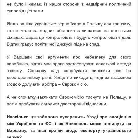
не було і немає. Із нашої сторони є надмірний політичний
супровід цієї теми.
Якщо раніше українське зерно їхало в Польщу для транзиту,
то не мало за жодних обставин залишатися на польських
складах. Зараз це контролюють і будуть контролювати далі.
Відтак градус політичної дискусії піде на спад.
У Варшави свої аргументи про небезпеку для свого
виробника, відтак має право застосовувати додаткові методи
захисту. Спочатку слід спробувати вирішити все на
двосторонньому рівні. Якщо не виходить, тоді за взаємною
згодою долучати арбітра – Єврокомісію.
А не спочатку закликати Єврокомісію тиснути на Польщу, а
потім пробувати лагодити двосторонні відносини.
Наскільки ця заборона суперечить Угоді про асоціацію
між Україною та ЄС, і як Брюссель може вплинути на
Варшаву, та інші країни щодо експорту українського
зерна?