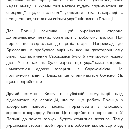
надає Києву. В Україні такі натяки будуть сприйматися як
спекуляції щодо польської допомоги, яка насправді є
неоціненною, зважаючи скільки українців живе в Польщі.
Для Польщі важливо, щоб українська сторона
дотримувалася певних орієнтирів у робочому діалозі. По-
перше, не зверталася до третіх сторін. Наприклад, до
Брюсселю. А пробувала вирішити все на двосторонньому
рівні. Тоді залучення Єврокомісії було б уже кроком номер
два. А не так як було зараз, що українська сторона
намагається одразу говорити з Єврокомісією. На
політичному рівні у Варшаві це сприймається болісно. Як
щось неприйнятне.
Другий момент, Києву в публічній комунікації слід
відмовитися від асоціацій, що те, що робить Польща з
забороною імпорту, можна порівнювати з блокадою
зернового коридору Росією. Це неприйнятне порівняння. У
Польщі до такого завжди будуть ставитися чутливо. Тому
українській стороні, щоб перейти в робочий діалог, варто від