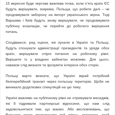
15 вересня буде чергова важлива точка, коли п’ять країн ЄС
будуть вирішувати, зокрема, Польща, що робити далі – чи
продовжувати заборону на імпорт українського зерна. Тоді
Варшава і Київ будуть знову вирішувати, чи продовжувати
публічну ескалацію, чи перейти до робочого вирішення
питань.
Сподіваюся, ряд оцінок, які лунали в Україні та Польщі,
будуть спонукати адміністрації президентів та уряди обох
країн, вирішувати спірні питання на робочому рівні.
Вирішити їх у владних кабінетах можливо. Для цього,
навзаєм слід визнати та зрозуміти інтереси обох сторін.
Польщі варто визнати, що Україні вкрай потрібний
безперебійний транзит через польську територію. Щоби не
виникало додаткових спекуляцій на цю тему.
Україні важливо на публічному рівні не отримувати меседжів,
які б підривали партнерські відносини, що нам слід
задовольнятися тим, що маємо. Або висловлювань, що
Варшава може призупинити той рівень допомоги, який