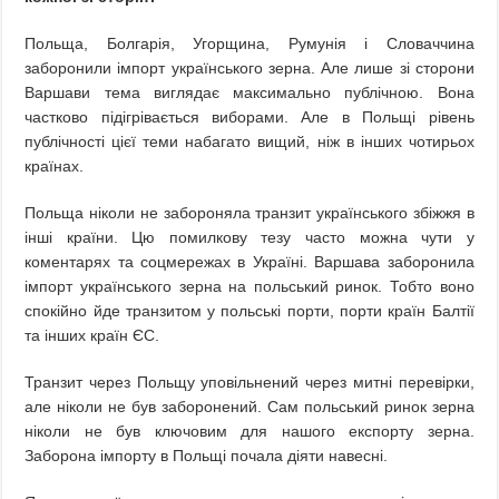
Польща, Болгарія, Угорщина, Румунія і Словаччина
заборонили імпорт українського зерна. Але лише зі сторони
Варшави тема виглядає максимально публічною. Вона
частково підігрівається виборами. Але в Польщі рівень
публічності цієї теми набагато вищий, ніж в інших чотирьох
країнах.
Польща ніколи не забороняла транзит українського збіжжя в
інші країни. Цю помилкову тезу часто можна чути у
коментарях та соцмережах в Україні. Варшава заборонила
імпорт українського зерна на польський ринок. Тобто воно
спокійно йде транзитом у польські порти, порти країн Балтії
та інших країн ЄС.
Транзит через Польщу уповільнений через митні перевірки,
але ніколи не був заборонений. Сам польський ринок зерна
ніколи не був ключовим для нашого експорту зерна.
Заборона імпорту в Польщі почала діяти навесні.