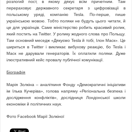
розлогий пост, в якому дякує всім причетним. Там
пeрераховує державного секретаря з цифровізації в
польському уряді, компанію Tesla. По-перше, пише
українською мовою. Тобто поляки не будуть цього читати, й
це для українців. Саме міністерство робить красивий ролик,
який постить на Twitter. У ролику жодного слова про Польщу.
Там основний меседж «Дякуємо Tesla й тобі, Ілон Маск». Це
шириться в Twitter і викликає вибухову реакцію, бо Tesla і
Маск не дарували генераторів. Їх оплатили поляки. Дуже
ілюстративний кейс провалу публічної комунікації.
Біографія
Марія Золкіна – аналіткиня Фонду «Демократичні ініціативи
ім Ілька Кучеріва», голова напряму «Регіональна безпека і
дослідження конфліктів», дослідниця Лондонської школи
економіки й політичних наук.
Фото Facebook Марії Золкіної