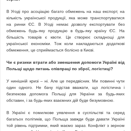
В Угоді про асоціацію багато обмежень на наш експорт, на
кількість української продукції, яка може транспортуватися
на ринки ЄС. В Угоді немає дозволу експортувати без
обмежень будь-яку продукцію в будь-яку країну ЄС. На
більшість товарів є квоти. Це створює складнощі для
української економіки. Тож коли накладаються додаткові
обмеження, це сприймається болісно в Києві.
Чи є ризики втрати або зменшення допомоги Україні від
Польщі щодо питань співпраці по зброї, логістиці?
У нинішній кризі – ні. Але це передвісник. Ми повинні чути
один одного. Не бачу підстав вважати, що логістична і
безпекова допомога Польщі для України за будь-яких
обставин, і за будь-яких взаємних дій буде безумовною.
В Україні є помилкове уявлення в суспільстві та серед
багатьох політиків, що Польща завжди буде давати Україні
той рівень підтримки, який маємо зараз. Конфлікт з зерном