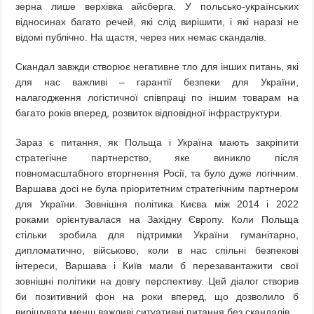
зерна лише верхівка айсберга. У польсько-українських
відносинах багато речей, які слід вирішити, і які наразі не
відомі публічно. На щастя, через них немає скандалів.
Скандал завжди створює негативне тло для інших питань, які
для нас важливі – гарантії безпеки для України,
налагодження логістичної співпраці по іншим товарам на
багато років вперед, розвиток відповідної інфраструктури.
Зараз є питання, як Польща і Україна мають закріпити
стратегічне партнерство, яке виникло після
повномасштабного вторгнення Росії, та було дуже логічним.
Варшава досі не була пріоритетним стратегічним партнером
для України. Зовнішня політика Києва між 2014 і 2022
роками орієнтувалася на Західну Європу. Коли Польща
стільки зробила для підтримки України гуманітарно,
дипломатично, військово, коли в нас спільні безпекові
інтереси, Варшава і Київ мали б перезавантажити свої
зовнішні політики на довгу перспективу. Цей діалог створив
би позитивний фон на роки вперед, що дозволило б
вирішувати менш важливі ситуативні питання без скандалів.