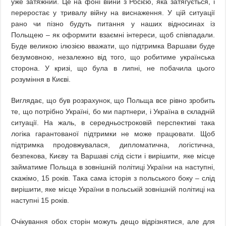
уже затяжний. Це на фоні війни з Росією, яка затягується, і
переростає у тривалу війну на виснаження. У цій ситуації
рано чи пізно будуть питання у наших відносинах із
Польщею – як оформити взаємні інтереси, щоб співпадали.
Буде великою ілюзією вважати, що підтримка Варшави буде
безумовною, незалежно від того, що робитиме українська
сторона. У кризі, що була в липні, не побачила цього
розуміння в Києві.
Виглядає, що був розрахунок, що Польща все рівно зробить
те, що потрібно Україні, бо ми партнери, і Україна в складній
ситуації. На жаль, в середньостроковій перспективі така
логіка гарантованої підтримки не може працювати. Щоб
підтримка продовжувалася, дипломатична, логістична,
безпекова, Києву та Варшаві слід сісти і вирішити, яке місце
займатиме Польща в зовнішній політиці України на наступні,
скажімо, 15 років. Така сама історія з польського боку – слід
вирішити, яке місце України в польській зовнішній політиці на
наступні 15 років.
Очікування обох сторін можуть дещо відрізнятися, але для