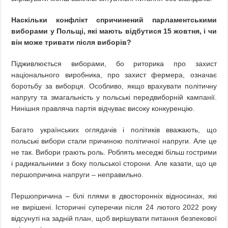
Наскільки конфлікт спричинений парламентськими
виборами у Польщі, які мають відбутися 15 жовтня, і чи
він може тривати після виборів?
Підживлюється виборами, бо риторика про захист
національного виробника, про захист фермера, означає
боротьбу за виборця. Особливо, якщо врахувати політичну
напругу та змагальність у польські передвиборній кампанії.
Нинішня правляча партія відчуває високу конкуренцію.
Багато українських оглядачів і політиків вважають, що
польські вибори стали причиною політичної напруги. Але це
не так. Вибори грають роль. Роблять меседжі більш гострими
і радикальними з боку польської сторони. Але казати, що це
першопричина напруги – неправильно.
Першопричина – білі плями в двосторонніх відносинах, які
не вирішені. Історичні суперечки після 24 лютого 2022 року
відсунуті на задній план, щоб вирішувати питання безпекової