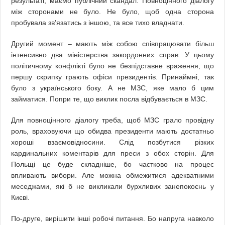
результаті, маємо публічний скандал. Повноцінного діалогу
між сторонами не було. Не було, щоб одна сторона
пробувала зв’язатись з іншою, та все тихо владнати.
Другий момент – мають між собою співпрацювати більш
інтенсивно два міністерства закордонних справ. У цьому
політичному конфлікті було не безпідставне враження, що
першу скрипку грають офіси президентів. Принаймні, так
було з українського боку. А не МЗС, яке мало б цим
займатися. Попри те, що виклик посла відбувається в МЗС.
Для повноцінного діалогу треба, щоб МЗС грало провідну
роль, враховуючи що обидва президенти мають достатньо
хороші взаємовідносини. Слід позбутися різких
кардинальних коментарів для преси з обох сторін. Для
Польщі це буде складніше, бо частково на процес
впливають вибори. Але можна обмежитися адекватними
меседжами, які б не викликали бурхливих занепокоєнь у
Києві.
По-друге, вирішити інші робочі питання. Бо напруга навколо