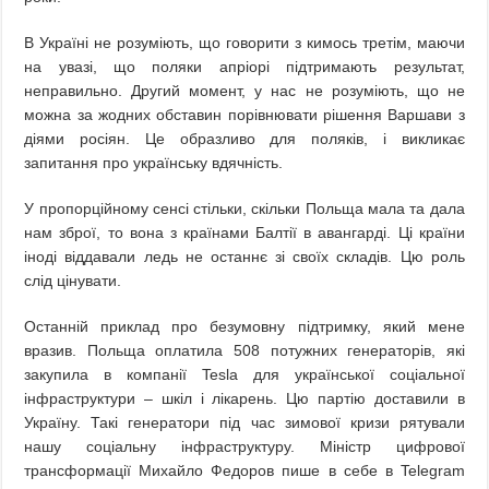
В Україні не розуміють, що говорити з кимось третім, маючи
на увазі, що поляки апріорі підтримають результат,
неправильно. Другий момент, у нас не розуміють, що не
можна за жодних обставин порівнювати рішення Варшави з
діями росіян. Це образливо для поляків, і викликає
запитання про українську вдячність.
У пропорційному сенсі стільки, скільки Польща мала та дала
нам зброї, то вона з країнами Балтії в авангарді. Ці країни
іноді віддавали ледь не останнє зі своїх складів. Цю роль
слід цінувати.
Останній приклад про безумовну підтримку, який мене
вразив. Польща оплатила 508 потужних генераторів, які
закупила в компанії Tesla для української соціальної
інфраструктури – шкіл і лікарень. Цю партію доставили в
Україну. Такі генератори під час зимової кризи рятували
нашу соціальну інфраструктуру. Міністр цифрової
трансформації Михайло Федоров пише в себе в Telegram