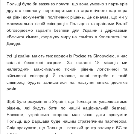
Польщі було би важливо почути, що вона умовно з партнерів
другого ешелону, перетвориться на стратегічного партнера
на рівні документів і політичних рішень. Це означає, що ми у
максимально тісній співпраці з Польщею та країнами Балтії
обговорюємо гарантії безпеки для України з державами
«Великої сімки», формулу миру на самітах в Копенгагені та
Джидді.
Усі ці країни мають теж кордон із Росією та Білорусією, у нас
спільні безпекові загрози. За останні 18 місяців ми
налагодили максимально тісний рівень логістичної та
військової співпраці. Й головне, наші потреби в такій
співпраці будуть залишатися на наступні кілька десятків
років.
Щоб було розуміння в Україні, що Польща не ухвалюватиме
рішень, які будуть бити по нашій національній безпеці.
Навзаєм, українська сторона має чітко дати зрозуміти
Польщі, що Варшава буде нашим стратегічним партнером.
Слід врахувати, що Польща – великий центр впливу в ЄС та