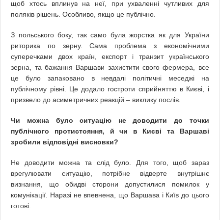
щоб хтось вплинув на неї, при ухваленні чутливих для
поляків рішень. Особливо, якщо це публічно.
З польського боку, так само була жорстка як для України
риторика по зерну. Сама проблема з економічними
суперечками двох країн, експорт і транзит українського
зерна, та бажання Варшави захистити свого фермера, все
це було запаковано в невдалі політичні меседжі на
публічному рівні. Це додало гостроти сприйняттю в Києві, і
призвело до асиметричних реакцій – виклику послів.
Чи можна було ситуацію не доводити до точки
публічного протистояння, й чи в Києві та Варшаві
зробили відповідні висновки?
Не доводити можна та слід було. Для того, щоб зараз
врегулювати ситуацію, потрібне відверте внутрішнє
визнання, що обидві сторони допустилися помилок у
комунікації. Наразі не впевнена, що Варшава і Київ до цього
готові.