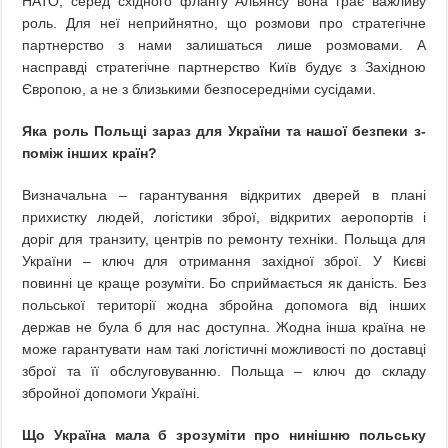
НАТО, серед східного флангу Альянсу вона грає важливу
роль. Для неї неприйнятно, що розмови про стратегічне
партнерство з нами залишаться лише розмовами. А
насправді стратегічне партнерство Київ будує з Західною
Європою, а не з близькими безпосередніми сусідами.
Яка роль Польщі зараз для України та нашої безпеки з-
поміж інших країн?
Визначальна – гарантування відкритих дверей в плані
прихистку людей, логістики зброї, відкритих аеропортів і
доріг для транзиту, центрів по ремонту техніки. Польща для
України – ключ для отримання західної зброї. У Києві
повинні це краще розуміти. Бо сприймається як даність. Без
польської території жодна збройна допомога від інших
держав не була б для нас доступна. Жодна інша країна не
може гарантувати нам такі логістичні можливості по доставці
зброї та її обслуговуванню. Польща – ключ до складу
збройної допомоги Україні.
Що Україна мала б зрозуміти про нинішню польську