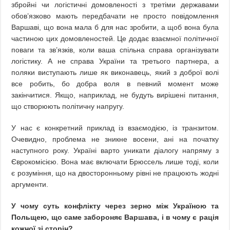
збройні чи логістичні домовленості з третіми державами
обов’язково мають передбачати не просто повідомлення
Варшаві, що вона мала б для нас зробити, а щоб вона була
частиною цих домовленостей. Це додає взаємної політичної
поваги та зв’язків, коли ваша спільна справа організувати
логістику. А не справа України та третього партнера, а
поляки виступають лише як виконавець, який з доброї волі
все робить, бо добра воля в певний момент може
закінчитися. Якщо, наприклад, не будуть вирішені питання,
що створюють політичну напругу.
У нас є конкретний приклад із взаємодією, із транзитом.
Очевидно, проблема не зникне восени, ані на початку
наступного року. Україні варто уникати діалогу напряму з
Єврокомісією. Вона має включати Брюссель лише тоді, коли
є розуміння, що на двосторонньому рівні не працюють жодні
аргументи.
У чому суть конфлікту через зерно між Україною та
Польщею, що саме забороняє Варшава, і в чому є рація
кожної зі сторін?