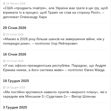
19 Лютого 2026
«США «продають повітря», але Україна має грати в цю гру, щоб
втримати їх в процесі, щоб Трамп не став на сторону Росії», –
дипломат Олександр Хара
29 Січня 2026
29 Січня 2026
«Маємо в 2026 році більше шансів на завершення війни, ніж у
попередні роки», – політолог Ігор Рейтерович
16 Січня 2026
16 Січня 2026
«У нас офісно-президентська республіка. Парадокс, що Андрія
Єрмака немає, а його система живе» – політолог Євген Магда
18 Грудня 2025
18 Грудня 2025
«Ми постійно крутимося навколо пунктів «мирного плану», які є
середнім між Мінськом-3 і Судетами-2» – Віктор Шлінчак
3 Грудня 2025