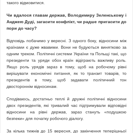
такого відмовитися.
Чи вдалося главам держав, Володимиру Зеленському і
Анджею Дуді, загасити конфлікт, чи радше пригасити до
пори до часу?
Відповідь побачимо у вересні. З одного боку, відносини між
країнами є дуже жвавими. Вони не будуються винятково за
одним треком. Політичні системи України та Польщі такі, що
президенти та уряди обох країн відіграють важливу роль.
Якщо роль урядів зараз в тому, щоб на робочому рівні
вирішувати економічні питання, як то транзит товарів, то
президентів в тому, щоб задавати політичний тон
двостороннім відносинам.
Сподіваюсь, достатньо теплі й дружні політичні відносини
двох президентів, які тривалий час підтримували відповідні
відносини на рівні держав, зараз стануть «подушкою
безпеки» для початку робочого діалогу.
За кілька тижнів до 15 вересня, до закінчення теперішньої