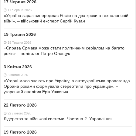
17 Червня 2026
17 Червня 2026
«Україна зараз випереджає Росію на два кроки в технологічній
війні», – військовий експерт Сергій Кузан
19 Травня 2026
19 Травня 2026
«Справа Єрмака може стати політичним серіалом на багато
років» – політолог Петро Олещук
3 Квітня 2026
3 Квітня 2026
«Угорці мало знають про Україну, а антиукраїнська пропаганда
Орбана роками формувала стереотипи про українців», –
угорський аналітик Ерік Ушкевич
22 Лютого 2026
22 Лютого 2026
Лідерство та військові системи. Частина 2. Управління
19 Лютого 2026