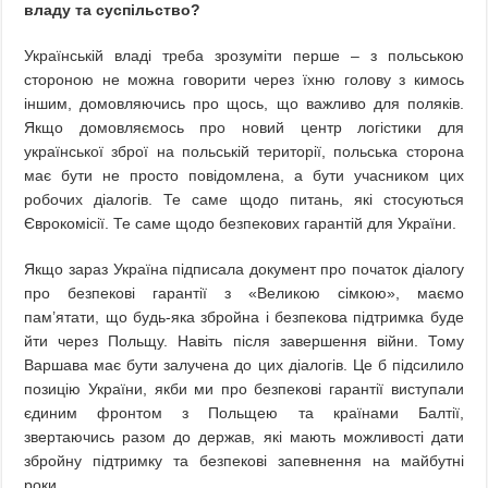
владу та суспільство?
Українській владі треба зрозуміти перше – з польською
стороною не можна говорити через їхню голову з кимось
іншим, домовляючись про щось, що важливо для поляків.
Якщо домовляємось про новий центр логістики для
української зброї на польській території, польська сторона
має бути не просто повідомлена, а бути учасником цих
робочих діалогів. Те саме щодо питань, які стосуються
Єврокомісії. Те саме щодо безпекових гарантій для України.
Якщо зараз Україна підписала документ про початок діалогу
про безпекові гарантії з «Великою сімкою», маємо
пам’ятати, що будь-яка збройна і безпекова підтримка буде
йти через Польщу. Навіть після завершення війни. Тому
Варшава має бути залучена до цих діалогів. Це б підсилило
позицію України, якби ми про безпекові гарантії виступали
єдиним фронтом з Польщею та країнами Балтії,
звертаючись разом до держав, які мають можливості дати
збройну підтримку та безпекові запевнення на майбутні
роки.