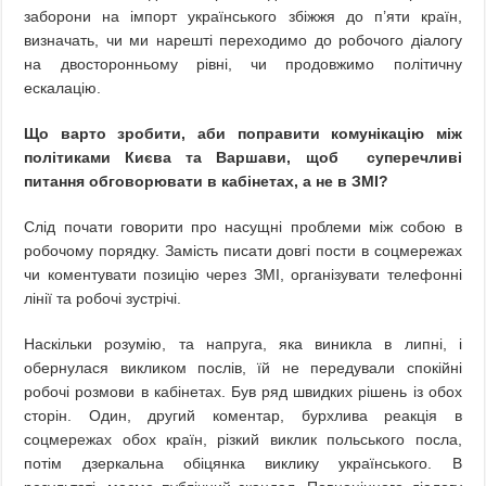
заборони на імпорт українського збіжжя до п’яти країн,
визначать, чи ми нарешті переходимо до робочого діалогу
на двосторонньому рівні, чи продовжимо політичну
ескалацію.
Що варто зробити, аби поправити комунікацію між
політиками Києва та Варшави, щоб суперечливі
питання обговорювати в кабінетах, а не в ЗМІ?
Слід почати говорити про насущні проблеми між собою в
робочому порядку. Замість писати довгі пости в соцмережах
чи коментувати позицію через ЗМІ, організувати телефонні
лінії та робочі зустрічі.
Наскільки розумію, та напруга, яка виникла в липні, і
обернулася викликом послів, їй не передували спокійні
робочі розмови в кабінетах. Був ряд швидких рішень із обох
сторін. Один, другий коментар, бурхлива реакція в
соцмережах обох країн, різкий виклик польського посла,
потім дзеркальна обіцянка виклику українського. В