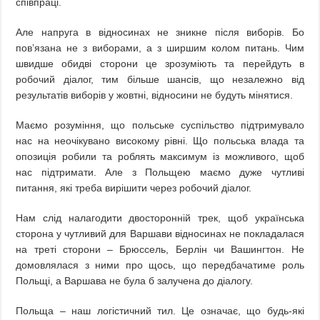
співпраці.
Але напруга в відносинах не зникне після виборів. Бо
пов’язана не з виборами, а з ширшим колом питань. Чим
швидше обидві сторони це зрозуміють та перейдуть в
робочий діалог, тим більше шансів, що незалежно від
результатів виборів у жовтні, відносини не будуть мінятися.
Маємо розуміння, що польське суспільство підтримувало
нас на неочікувано високому рівні. Що польська влада та
опозиція робили та роблять максимум із можливого, щоб
нас підтримати. Але з Польщею маємо дуже чутливі
питання, які треба вирішити через робочий діалог.
Нам слід налагодити двосторонній трек, щоб українська
сторона у чутливий для Варшави відносинах не покладалася
на треті сторони – Брюссель, Берлін чи Вашингтон. Не
домовлялася з ними про щось, що передбачатиме роль
Польщі, а Варшава не була б залучена до діалогу.
Польща – наш логістичний тил. Це означає, що будь-які