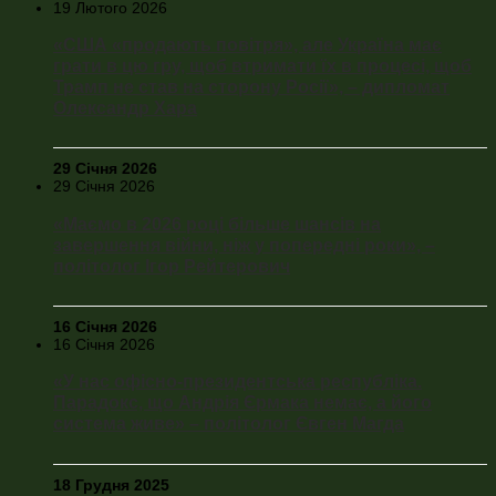
19 Лютого 2026
«США «продають повітря», але Україна має
грати в цю гру, щоб втримати їх в процесі, щоб
Трамп не став на сторону Росії», – дипломат
Олександр Хара
29 Січня 2026
29 Січня 2026
«Маємо в 2026 році більше шансів на
завершення війни, ніж у попередні роки», –
політолог Ігор Рейтерович
16 Січня 2026
16 Січня 2026
«У нас офісно-президентська республіка.
Парадокс, що Андрія Єрмака немає, а його
система живе» – політолог Євген Магда
18 Грудня 2025