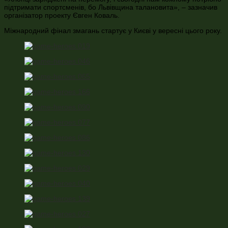
підтримати спортсменів, бо Львівщина талановита», – зазначив
організатор проекту Євген Коваль.
Міжнародний фінал змагань стартує у Києві у вересні цього року.