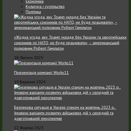
Економіка
Культура і суспільство
Політика
«Жодна угода, яку Трамп укладе без України та європейських
союзників по НАТО, не буде працювати», – американський
полковник Роберт Гамільтон
18 Лютого 2025
Презентація компанії Works11
19 Березня 2024
Безпекова ситуація в Україні станом на жовтень 2023 р..
Імовірні варіанти розвитку військових дій у середній та
довготривалій перспективі
12 Жовтня 2023