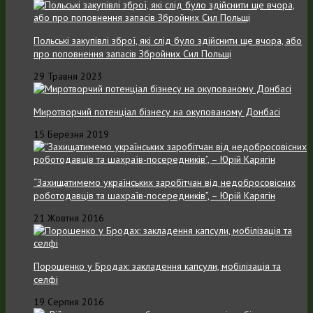
Польські закупівлі зброї, які слід було здійснити ще вчора, або
про поповнення запасів Збройних Cил Польщі
29 Травня 2023
Миротворчий потенціал бізнесу на окупованому Донбасі
15 Березня 2019
“Захищатимемо українських заробітчан від недобросовісних
роботодавців та шахраїв-посередників”, – Юрій Карягін
21 Жовтня 2016
Порошенко у Бродах: закладення капсули, мобілізація та
селфі
19 Серпня 2016