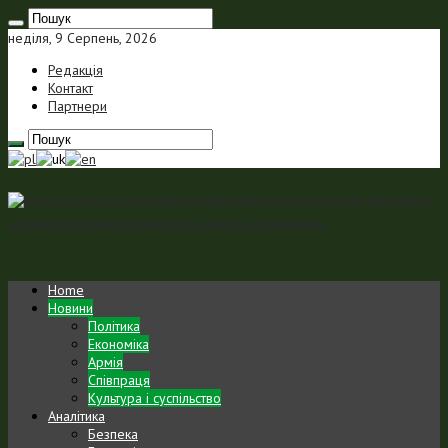
неділя, 9 Серпень, 2026
Редакція
Контакт
Партнери
Польсько-український портал Portal Polsko-Ukraiński jest
portalem internetowym o charakterze analityczno-informacyjnym
Home
Новини
Політика
Економіка
Армія
Співпраця
Культура і суспільство
Аналітика
Безпека