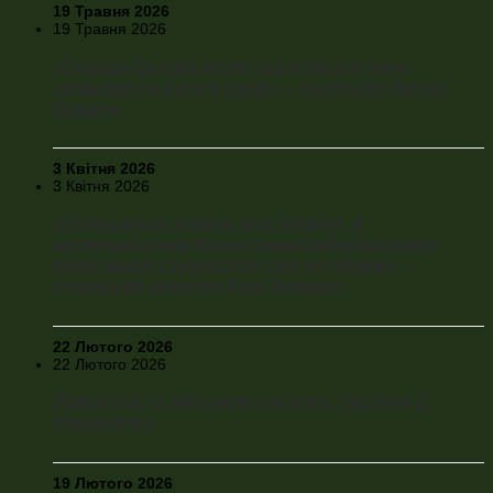
19 Травня 2026
19 Травня 2026
«Справа Єрмака може стати політичним
серіалом на багато років» – політолог Петро
Олещук
3 Квітня 2026
3 Квітня 2026
«Угорці мало знають про Україну, а
антиукраїнська пропаганда Орбана роками
формувала стереотипи про українців», –
угорський аналітик Ерік Ушкевич
22 Лютого 2026
22 Лютого 2026
Лідерство та військові системи. Частина 2.
Управління
19 Лютого 2026