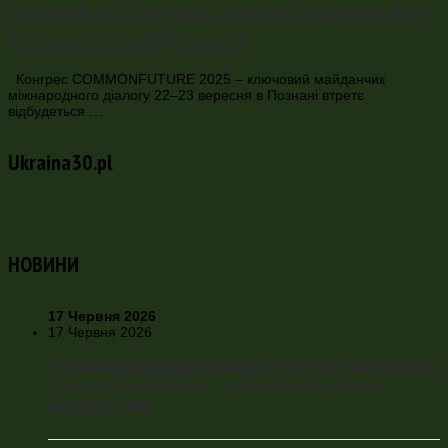
Україна та Польща: спільні рішення для
спільного майбутнього
Конгрес COMMONFUTURE 2025 – ключовий майданчик
міжнародного діалогу 22–23 вересня в Познані втретє
відбудеться …
Ukraina30.pl
НОВИНИ
17 Червня 2026
17 Червня 2026
«Україна зараз випереджає Росію на два кроки в
технологічній війні», – військовий експерт
Сергій Кузан