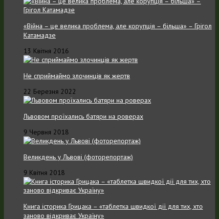
«Війна – це велика проблема, але корупція – більша» – Грігол
Катамадзе
13 Квітня 2016
Не сприймаймо злочинців як жертв
22 Березня 2022
Львовом проїхались батяри на роверах
9 Червня 2018
Великдень у Львові (фоторепортаж)
9 Квітня 2018
Книга історика Грицака – «таблетка швидкої дії для тих, хто
заново відкриває Україну»