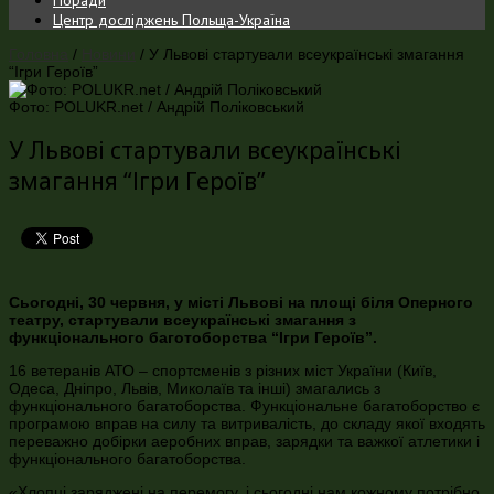
Центр досліджень Польща-Україна
Головна
/
Новини
/
У Львові cтартували всеукраїнські змагання
“Ігри Героїв”
Фото: POLUKR.net / Андрій Поліковський
У Львові cтартували всеукраїнські
змагання “Ігри Героїв”
Cьогодні, 30 червня, у місті Львові на площі біля Оперного
театру, стартували всеукраїнські змагання з
функціонального баготоборства “Ігри Героїв”.
16 ветеранів АТО – спортсменів з різних міст України (Київ,
Одеса, Дніпро, Львів, Миколаїв та інші) змагались з
функціонального багатоборства. Функціональне багатоборство є
програмою вправ на силу та витривалість, до складу якої входять
переважно добірки аеробних вправ, зарядки та важкої атлетики і
функціонального багатоборства.
«Хлопці заряджені на перемогу, і сьогодні нам кожному потрібно