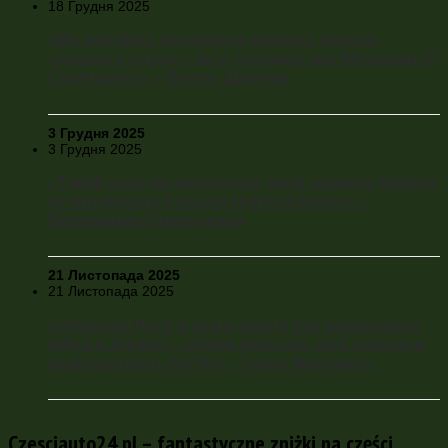
18 Грудня 2025
«Ми постійно крутимося навколо пунктів
«мирного плану», які є середнім між Мінськом-3 і
Судетами-2» – Віктор Шлінчак
3 Грудня 2025
3 Грудня 2025
«Такий удар по енергетиці, який зазнала Україна,
не витримала б жодна країна Європи» –
Володимир Омельченко
21 Листопада 2025
21 Листопада 2025
«Операція Росії в країні Балтії без завершення
війни в Україні – цілком реальна, щоб показати
недієздатність НАТО» – Тарас Жовтенко
Czesciauto24.pl – fantastyczne zniżki na części