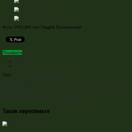
Фото: POLUKR.net / Андрій Поліковський
Поширити
Facebook
Twitter
Теги
АТО
ігри героїв
фоторепортаж
Попередня
«Бурштинова республіка» та інші безпекові виклики
Рівненщини
Наступна
Мери Львова та Вроцлава вшанували пам’ять
професорів, розстріляних у липні 1941 року
Також перегляньте