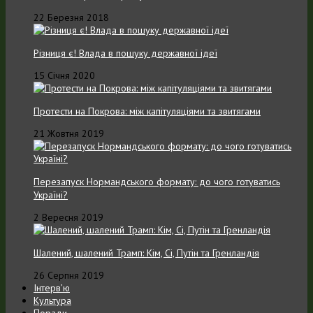
22 Березня 2018
Різниця є! Влада в пошуку державної ідеї
15 Січня 2020
Протести на Покрова: між капітуляціями та звитягами
21 Жовтня 2019
Перезапуск Нормандського формату: до чого готуватись
Україні?
2 Вересня 2019
Шалений, шалений Трамп: Кім, Сі, Путін та Гренландія
26 Серпня 2019
Інтерв’ю
Культура
Поради