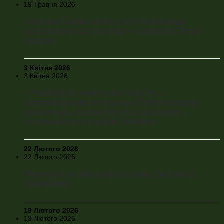
19 Травня 2026
«Справа Єрмака може стати політичним
серіалом на багато років» – політолог Петро
Олещук
3 Квітня 2026
3 Квітня 2026
«Угорці мало знають про Україну, а
антиукраїнська пропаганда Орбана роками
формувала стереотипи про українців», –
угорський аналітик Ерік Ушкевич
22 Лютого 2026
22 Лютого 2026
Лідерство та військові системи. Частина 2.
Управління
19 Лютого 2026
19 Лютого 2026