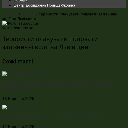
Центр досліджень Польща-Україна
Головна
/
Новини
/
Терористи планували підірвати залізничні
колії на Львівщині
Фото: ssu.gov.ua
Терористи планували підірвати
залізничні колії на Львівщині
Схожі статті
Україна та Польща: спільні рішення для спільного
майбутнього
15 Вересня 2025
Міністр Сікорський з візитом прибув до Києва
12 Вересня 2025