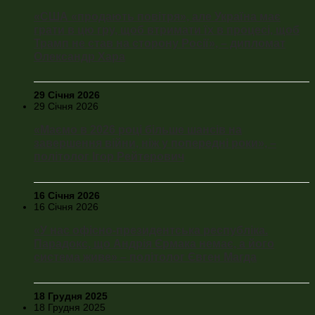
«США «продають повітря», але Україна має
грати в цю гру, щоб втримати їх в процесі, щоб
Трамп не став на сторону Росії», – дипломат
Олександр Хара
29 Січня 2026
29 Січня 2026
«Маємо в 2026 році більше шансів на
завершення війни, ніж у попередні роки», –
політолог Ігор Рейтерович
16 Січня 2026
16 Січня 2026
«У нас офісно-президентська республіка.
Парадокс, що Андрія Єрмака немає, а його
система живе» – політолог Євген Магда
18 Грудня 2025
18 Грудня 2025