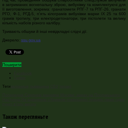
в затриманих вогнепальну зброю, вибухівку та комплектуючі для
її виготовлення, зокрема: гранатомети РПГ-7 та РПГ-26, гранати
РГО, Ф-1, РГД-5, п’ять кілограмів вибухівки марки IХ 25 та 600
грамів тротилу, три електродетонатори, три пістолети та велику
кількість набоїв різного калібру.
Тривають обшуки й інші невідкладні слідчі дії.
Джерело:
ssu.gov.ua
Поширити
Facebook
Twitter
Теги
залізниця
львівщина
СБУ
теракт
Попередня
Серпневі маневри Москви: замах на Плотницького
Наступна
На адмінмежі з Кримом повноцінно працює лише один
пункт в’їзду-виїзду
Також перегляньте