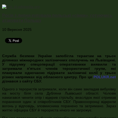
Росія з липня купувала польські «сімки», готуючись
атакувати Польщу
10 Вересня 2025
Служба безпеки України запобігла терактам на трьох
ділянках міжнародних залізничних сполучень на Львівщині.
У підсумку спецоперації оперативники виявили та
затримали п’ятьох членів терористичної групи, які
планували одночасно підірвати залізничні колії у трьох
різних напрямках від обласного центру. Про це
POLUKR.net
дізнався з сайту СБУ.
Одного з терористів затримали, коли він саме закладав вибухівку
на мосту біля села Дубляни Львівської області. Чоловік
намагався чинити опір і відкрив стрільбу, внаслідок якої отримав
поранення один зі співробітників СБУ. Правоохоронці відкрили
вогонь у відповідь, зловмисника поранено та затримано. Зараз
життю офіцера СБУ й терориста нічого не загрожує.
Під час проведення обшуків співробітники спецслужби вилучили