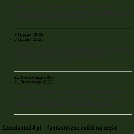
«Ми постійно крутимося навколо пунктів
«мирного плану», які є середнім між Мінськом-3 і
Судетами-2» – Віктор Шлінчак
3 Грудня 2025
3 Грудня 2025
«Такий удар по енергетиці, який зазнала Україна,
не витримала б жодна країна Європи» –
Володимир Омельченко
21 Листопада 2025
21 Листопада 2025
«Операція Росії в країні Балтії без завершення
війни в Україні – цілком реальна, щоб показати
недієздатність НАТО» – Тарас Жовтенко
Czesciauto24.pl – fantastyczne zniżki na części