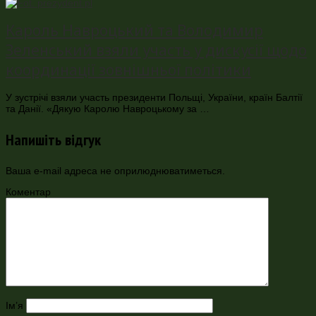
Кароль Навроцький та Володимир
Зеленський взяли участь у дискусії щодо
координації зовнішньої політики
У зустрічі взяли участь президенти Польщі, України, країн Балтії
та Данії. «Дякую Каролю Навроцькому за …
Напишіть відгук
Ваша e-mail адреса не оприлюднюватиметься.
Коментар
Ім’я