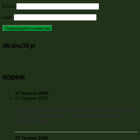
E-mail
Сайт
Ukraina30.pl
НОВИНИ
17 Червня 2026
17 Червня 2026
«Україна зараз випереджає Росію на два кроки в
технологічній війні», – військовий експерт
Сергій Кузан
19 Травня 2026