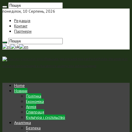
понеділок, 10 Серпень, 2026
Редакція
Контакт
Партнери
Польсько-український портал Portal Polsko-Ukraiński jest
portalem internetowym o charakterze analityczno-informacyjnym
Home
Новини
Політика
Економіка
Армія
Співпраця
Культура і суспільство
Аналітика
Безпека