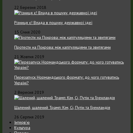
22 Березня 2018
Різниця є! Влада в пошуку державної ідеї
15 Січня 2020
Протести на Покрова: між капітуляціями та звитягами
21 Жовтня 2019
Перезапуск Нормандського формату: до чого готуватись
Україні?
2 Вересня 2019
Шалений, шалений Трамп: Кім, Сі, Путін та Гренландія
26 Серпня 2019
Інтерв’ю
Культура
Поради