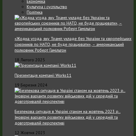
Економіка
Культура і суспільство
Політика
«Жодна угода, яку Трамп укладе без України та європейських
союзників по НАТО, не буде працювати», – американський
полковник Роберт Гамільтон
18 Лютого 2025
Презентація компанії Works11
19 Березня 2024
Безпекова ситуація в Україні станом на жовтень 2023 р..
Імовірні варіанти розвитку військових дій у середній та
довготривалій перспективі
12 Жовтня 2023