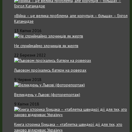
«Війна – це велика проблема, але корупція – більша» – Грігол
Катамадзе
13 Квітня 2016
Не сприймаймо злочинців як жертв
22 Березня 2022
Львовом проїхались батяри на роверах
9 Червня 2018
Великдень у Львові (фоторепортаж)
9 Квітня 2018
Книга історика Грицака – «таблетка швидкої дії для тих, хто
заново відкриває Україну»