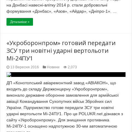
на Донбасі навесні-влітку 2014 р. стали добровольчі
формування «Донбас», «Азов», «Айдар», «Дніпро-1». …
Детальніше »
«Укроборонпром» готовий передати
ЗСУ три новітні ударні вертольоти
Мі-24ПУ1
13 Вересня 2016
Новини
2,073
ДП «Конотопський авіаремонтний завод «АВІАКОН», що
входить до складу Держконцерну «Укроборонпром»,
виконало державне оборонне замовлення для армійської
авіації Командування Сухопутних військ Збройних сил
України. Підприємство готове передати ЗСУ три новітні
ударні вертольоти Мі-24ПУ1. Про це POLUKR.net дізнався з
сайту «Укроборонпрому». Для знищення противника
Мі-24ПУ-1 оснащено надпотужною 30-мм автоматичною