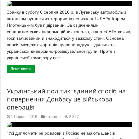
Зранку в суботу 6 серпня 2016 р. в Луганську автомобіль з
ватажком луганських терористів невизнаної «ЛНР» Ігорем
Плотницьким був підірваний. За свідченнями
сепаратистських інформаційних каналів, лідер «ЛНР» вижив,
госпіталізований й знаходиться у важкому стані. Основна
версія місцевих «органів правопорядку» – діяльність
української диверсійно-розвідувальної групи. Проте з
української точки зору все …
Детальніше »
Український політик: єдиний спосіб на
повернення Донбасу це військова
операція
1 Серпня 2016
Інтерв’ю
2,327
“Усі дипломатичні розмови з Росією не мають шансів