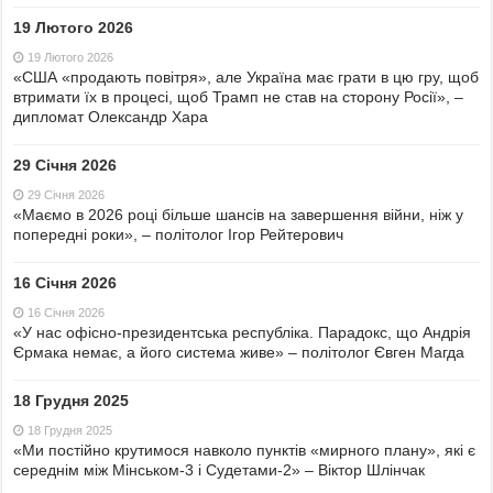
19 Лютого 2026
19 Лютого 2026
«США «продають повітря», але Україна має грати в цю гру, щоб
втримати їх в процесі, щоб Трамп не став на сторону Росії», –
дипломат Олександр Хара
29 Січня 2026
29 Січня 2026
«Маємо в 2026 році більше шансів на завершення війни, ніж у
попередні роки», – політолог Ігор Рейтерович
16 Січня 2026
16 Січня 2026
«У нас офісно-президентська республіка. Парадокс, що Андрія
Єрмака немає, а його система живе» – політолог Євген Магда
18 Грудня 2025
18 Грудня 2025
«Ми постійно крутимося навколо пунктів «мирного плану», які є
середнім між Мінськом-3 і Судетами-2» – Віктор Шлінчак