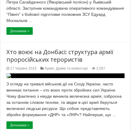
Петра Сагайдачного (Яворівський полігон) у Львівській
області. Заступник командувача оперативного командування
“Північ” з бойової підготовки полковник ЗСУ Едуард
Москальов …
Детальніше »
Хто воює на Донбасі: структура армії
проросійських терористів
17 Червня 2016
Армія
,
Думки та коментарі
3,587
З огляду на тривалі військові дії на Сході України, часто
виникає питання – хто воює проти збройних сил України.
Чому фактично з нікуди виникла величезна армія, озброєна
за останнім словом техніки, та звідки в цієї армії беруться
величезні людські ресурси. Що собою представляють
збройні формування «ДНР» та «ЛНР»? Найперше, що …
Детальніше »