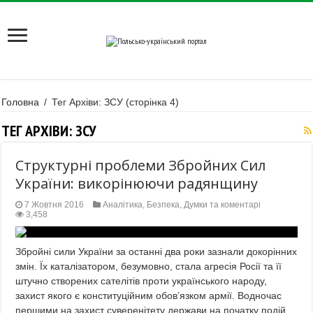
Головна
/
Тег Архіви: ЗСУ
(сторінка 4)
ТЕГ АРХІВИ:
ЗСУ
Структурні проблеми Збройних Сил
України: викорінюючи радянщину
7 Жовтня 2016
Аналітика
,
Безпека
,
Думки та коментарі
3,458
Збройні сили України за останні два роки зазнали докорінних
змін. Їх каталізатором, безумовно, стала агресія Росії та її
штучно створених сателітів проти українського народу,
захист якого є конституційним обов’язком армії. Водночас
першими на захист суверенітету держави на початку подій