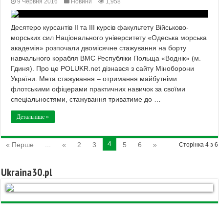
9 Червня 2016
Новини
1,958
Десятеро курсантів ІІ та ІІІ курсів факультету Військово-
морських сил Національного університету «Одеська морська
академія» розпочали двомісячне стажування на борту
навчального корабля ВМС Республіки Польща «Воднік» (м.
Гдиня). Про це POLUKR.net дізнався з сайту Міноборони
України. Мета стажування – отримання майбутніми
флотськими офіцерами практичних навичок за своїми
спеціальностями, стажування триватиме до …
Детальніше »
4
« Перше
...
«
2
3
5
6
»
Сторінка 4 з 6
Ukraina30.pl