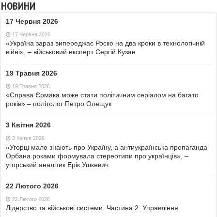
НОВИНИ
17 Червня 2026
17 Червня 2026
«Україна зараз випереджає Росію на два кроки в технологічній
війні», – військовий експерт Сергій Кузан
19 Травня 2026
19 Травня 2026
«Справа Єрмака може стати політичним серіалом на багато
років» – політолог Петро Олещук
3 Квітня 2026
3 Квітня 2026
«Угорці мало знають про Україну, а антиукраїнська пропаганда
Орбана роками формувала стереотипи про українців», –
угорський аналітик Ерік Ушкевич
22 Лютого 2026
22 Лютого 2026
Лідерство та військові системи. Частина 2. Управління