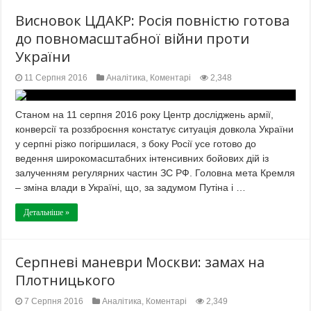
Висновок ЦДАКР: Росія повністю готова
до повномасштабної війни проти
України
11 Серпня 2016
Аналітика
,
Коментарі
2,348
Станом на 11 серпня 2016 року Центр досліджень армії,
конверсії та роззброєння констатує ситуація довкола України
у серпні різко погіршилася, з боку Росії усе готово до
ведення широкомасштабних інтенсивних бойових дій із
залученням регулярних частин ЗС РФ. Головна мета Кремля
– зміна влади в Україні, що, за задумом Путіна і …
Детальніше »
Серпневі маневри Москви: замах на
Плотницького
7 Серпня 2016
Аналітика
,
Коментарі
2,349