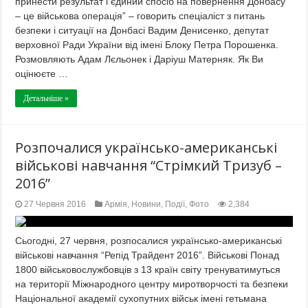
принести результат і єдиний спосіб на повернення Донбасу
– це військова операція” – говорить спеціаліст з питань
безпеки і ситуації на Донбасі Вадим Денисенко, депутат
верховної Ради України від імені Блоку Петра Порошенка.
Розмовляють Адам Лєльонек і Даріуш Матерняк. Як Ви
оцінюєте …
Детальніше »
Розпочалися українсько-американські
військові навчання “Стрімкий Тризуб –
2016”
27 Червня 2016
Армія
,
Новини
,
Події
,
Фото
2,384
Сьогодні, 27 червня, розпосалися українсько-американські
військові навчання “Репід Трайдент 2016”. Військові Понад
1800 військовослужбовців з 13 країн світу тренуватимуться
на території Міжнародного центру миротворчості та безпеки
Національної академії сухопутних військ імені гетьмана