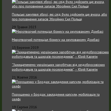
Польські закупівлі зброї, які слід було здійснити ще вчора, або
про поповнення запасів Збройних Cил Польщі
29 Травня 2023
Миротворчий потенціал бізнесу на окупованому Донбасі
15 Березня 2019
“Захищатимемо українських заробітчан від недобросовісних
роботодавців та шахраїв-посередників”, – Юрій Карягін
21 Жовтня 2016
Порошенко у Бродах: закладення капсули, мобілізація та
селфі
19 Серпня 2016