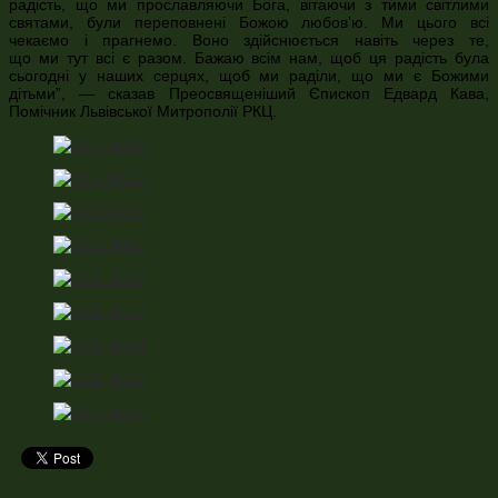
радість, що ми прославляючи Бога, вітаючи з тими світлими
святами, були переповнені Божою любов’ю. Ми цього всі
чекаємо і прагнемо. Воно здійснюється навіть через те,
що ми тут всі є разом. Бажаю всім нам, щоб ця радість була
сьогодні у наших серцях, щоб ми раділи, що ми є Божими
дітьми”, — сказав Преосвященіший Єпископ Едвард Кава,
Помічник Львівської Митрополії РКЦ.