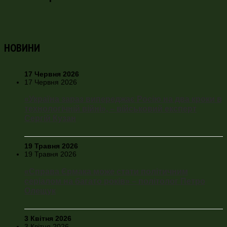
НОВИНИ
17 Червня 2026
17 Червня 2026
«Україна зараз випереджає Росію на два кроки в
технологічній війні», – військовий експерт
Сергій Кузан
19 Травня 2026
19 Травня 2026
«Справа Єрмака може стати політичним
серіалом на багато років» – політолог Петро
Олещук
3 Квітня 2026
3 Квітня 2026