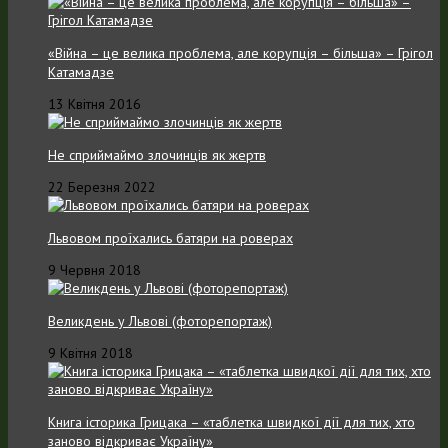
«Війна – це велика проблема, але корупція – більша» – Грігол
Катамадзе
13 Квітня 2016
Не сприймаймо злочинців як жертв
22 Березня 2022
Львовом проїхались батяри на роверах
9 Червня 2018
Великдень у Львові (фоторепортаж)
9 Квітня 2018
Книга історика Грицака – «таблетка швидкої дії для тих, хто
заново відкриває Україну»