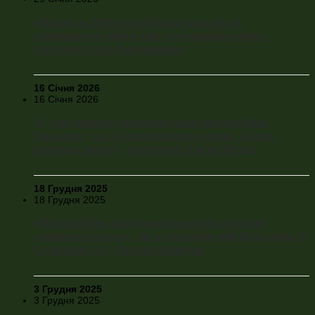
«Маємо в 2026 році більше шансів на
завершення війни, ніж у попередні роки», –
політолог Ігор Рейтерович
16 Січня 2026
16 Січня 2026
«У нас офісно-президентська республіка.
Парадокс, що Андрія Єрмака немає, а його
система живе» – політолог Євген Магда
18 Грудня 2025
18 Грудня 2025
«Ми постійно крутимося навколо пунктів
«мирного плану», які є середнім між Мінськом-3 і
Судетами-2» – Віктор Шлінчак
3 Грудня 2025
3 Грудня 2025