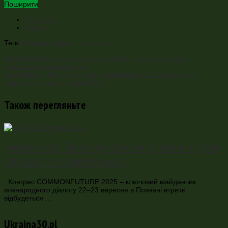
Поширити
Facebook
Twitter
Теги
Водохреща
фоторепортаж
Попередня
Путін змінює Конституцію, щоб залишитися
пожиттєвим правителем
Наступна
У Підкарпатському воєводстві вандали знищили
таблицю на могилі воїнів УПА
Також перегляньте
Україна та Польща: спільні рішення для
спільного майбутнього
Конгрес COMMONFUTURE 2025 – ключовий майданчик
міжнародного діалогу 22–23 вересня в Познані втретє
відбудеться …
Ukraina30.pl