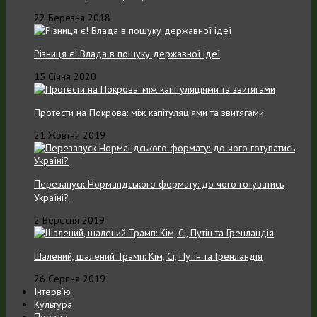
22 Березня 2018
Різниця є! Влада в пошуку державної ідеї
15 Січня 2020
Протести на Покрова: між капітуляціями та звитягами
21 Жовтня 2019
Перезапуск Нормандського формату: до чого готуватись
Україні?
2 Вересня 2019
Шалений, шалений Трамп: Кім, Сі, Путін та Гренландія
26 Серпня 2019
Інтерв’ю
Культура
Поради