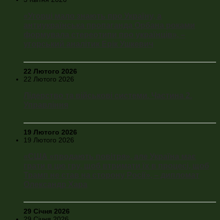
«Угорці мало знають про Україну, а
антиукраїнська пропаганда Орбана роками
формувала стереотипи про українців», –
угорський аналітик Ерік Ушкевич
22 Лютого 2026
22 Лютого 2026
Лідерство та військові системи. Частина 2.
Управління
19 Лютого 2026
19 Лютого 2026
«США «продають повітря», але Україна має
грати в цю гру, щоб втримати їх в процесі, щоб
Трамп не став на сторону Росії», – дипломат
Олександр Хара
29 Січня 2026
29 Січня 2026