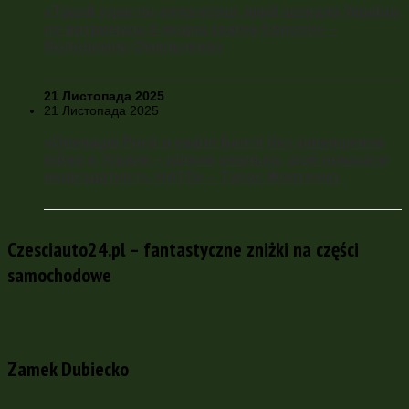
«Такий удар по енергетиці, який зазнала Україна,
не витримала б жодна країна Європи» –
Володимир Омельченко
21 Листопада 2025
21 Листопада 2025
«Операція Росії в країні Балтії без завершення
війни в Україні – цілком реальна, щоб показати
недієздатність НАТО» – Тарас Жовтенко
Czesciauto24.pl – fantastyczne zniżki na części
samochodowe
Zamek Dubiecko