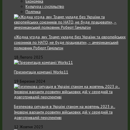
Економіка
Культура і суспільство
Політика
«Жодна угода, яку Трамп укладе без України та європейських
союзників по НАТО, не буде працювати», – американський
полковник Роберт Гамільтон
18 Лютого 2025
Презентація компанії Works11
19 Березня 2024
Безпекова ситуація в Україні станом на жовтень 2023 р..
Імовірні варіанти розвитку військових дій у середній та
довготривалій перспективі
12 Жовтня 2023