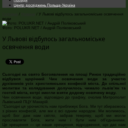
Центр досліджень Польща-Україна
Головна
/
Новини
/
У Львові відбулось загальноміське освячення
води
Фото: POLUKR.NET / Андрій Поліковський
У Львові відбулось загальноміське
освячення води
Сьогодні на свято Богоявлення на площі Ринок традиційно
відбувся щорічний Чин освячення води за участю
духівників усіх християнських конфесій міста. До спільної
молитви та колядування долучилось чимало львів’ян та
гостей міста, котрі змогли взяти додому освячену воду.
Чин освячення води, відповідно до графіку, очолив Митрополит
Львівський ПЦУ Макарій.
“Сьогодні ця урочистість нам приближує Бога. Ми тут збираємось
з різних конфесій, але ми є всі одним народом. Ми молимось,
щоб Бог дам нам світло, забрав темряву, щоб ми могли
прославляти Бога, жити ним і бути ним об’єднаними.
Це хрещення — це наше хрещення, відродження, що дає нам