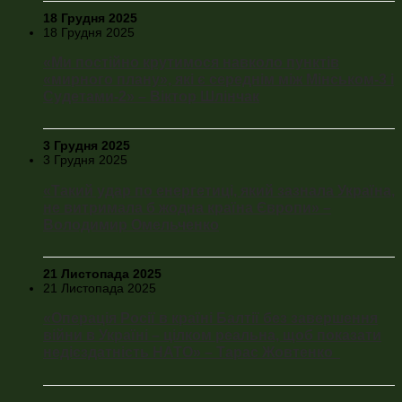
18 Грудня 2025
18 Грудня 2025
«Ми постійно крутимося навколо пунктів
«мирного плану», які є середнім між Мінськом-3 і
Судетами-2» – Віктор Шлінчак
3 Грудня 2025
3 Грудня 2025
«Такий удар по енергетиці, який зазнала Україна,
не витримала б жодна країна Європи» –
Володимир Омельченко
21 Листопада 2025
21 Листопада 2025
«Операція Росії в країні Балтії без завершення
війни в Україні – цілком реальна, щоб показати
недієздатність НАТО» – Тарас Жовтенко