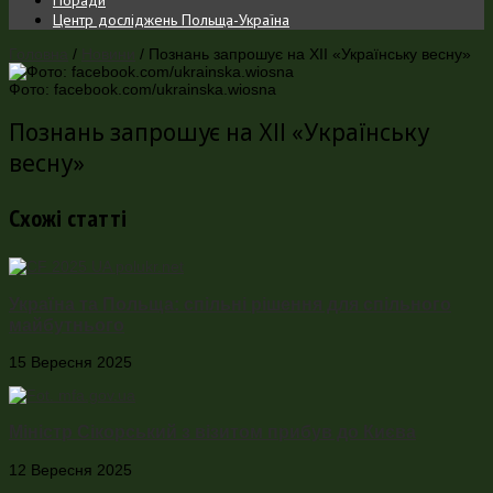
Центр досліджень Польща-Україна
Головна
/
Новини
/
Познань запрошує на ХІІ «Українську весну»
Фото: facebook.com/ukrainska.wiosna
Познань запрошує на ХІІ «Українську
весну»
Схожі статті
Україна та Польща: спільні рішення для спільного
майбутнього
15 Вересня 2025
Міністр Сікорський з візитом прибув до Києва
12 Вересня 2025