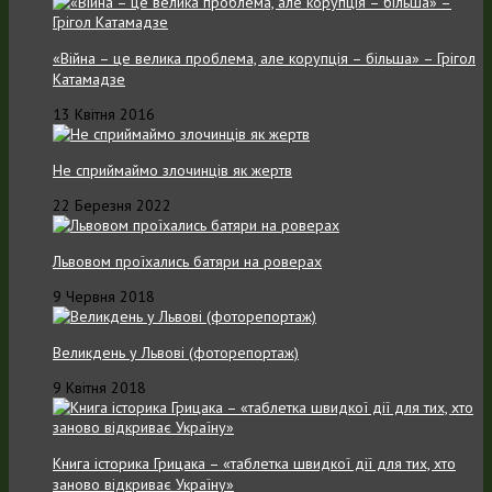
«Війна – це велика проблема, але корупція – більша» – Грігол
Катамадзе
13 Квітня 2016
Не сприймаймо злочинців як жертв
22 Березня 2022
Львовом проїхались батяри на роверах
9 Червня 2018
Великдень у Львові (фоторепортаж)
9 Квітня 2018
Книга історика Грицака – «таблетка швидкої дії для тих, хто
заново відкриває Україну»