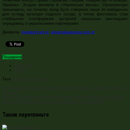
Україна». Згодом виникла й «Українська весна». Організатори
зазначають, на початку захід було створено лише як майданчик
для огляду культури східного сусіда, а тепер фестиваль став
стабільною платформою зустрічей локальних мистецьких
середовищ із українськими партнерами.
Джерела:
inpoland.net.pl
,
ukrainskawiosna.com.pl
Поширити
Facebook
Twitter
Теги
Познань
Фестиваль
Попередня
XVIII фестиваль «Флюгери Львова» пройде в новому
форматі
Наступна
Польща засудила політику «паспортизації» російської
влади й підтримала суверенітет України – заява МЗС
Також перегляньте