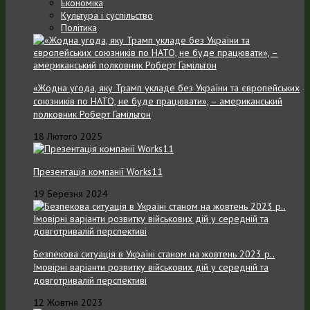
Економіка
Культура і суспільство
Політика
«Жодна угода, яку Трамп укладе без України та європейських
союзників по НАТО, не буде працювати», – американський
полковник Роберт Гамільтон
18 Лютого 2025
Презентація компанії Works11
19 Березня 2024
Безпекова ситуація в Україні станом на жовтень 2023 р..
Імовірні варіанти розвитку військових дій у середній та
довготривалій перспективі
12 Жовтня 2023