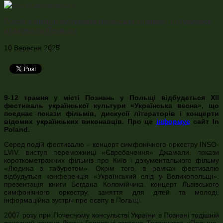
Росія з липня купувала польські «сімки», готуючись
атакувати Польщу
10 Вересня 2025
9-12 травня у місті Познань у Польщі відбудеться ХІІ
фестиваль української культури «Українська весна», що
поєднає покази фільмів, дискусії літераторів і концерти
відомих українських виконавців. Про це
інформує
сайт In
Poland.
Серед подій фестивалю – концерт симфонічного оркестру INSO-
LVIV, виступ переможниці «Євробачення» Джамали, покази
короткометражних фільмів про Київ і документального фільму
«Людина з табуретом». Окрім того, в рамках фестивалю
відбудуться конференція «Український слід у Великопольщі»,
презентація книги Богдана Коломійчика, концерт Львівського
симфонічного оркестру, заняття для дітей та молоді,
інформаційна зустріч про освіту в Польщі.
2007 року при Почесному консульстві України в Познані тодішній
почесний консул Лукаш Горовські створив Товариство «Польща-