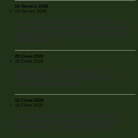
19 Лютого 2026
19 Лютого 2026
«США «продають повітря», але Україна має
грати в цю гру, щоб втримати їх в процесі, щоб
Трамп не став на сторону Росії», – дипломат
Олександр Хара
29 Січня 2026
29 Січня 2026
«Маємо в 2026 році більше шансів на
завершення війни, ніж у попередні роки», –
політолог Ігор Рейтерович
16 Січня 2026
16 Січня 2026
«У нас офісно-президентська республіка.
Парадокс, що Андрія Єрмака немає, а його
система живе» – політолог Євген Магда