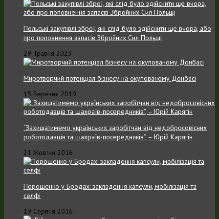
Польські закупівлі зброї, які слід було здійснити ще вчора, або
про поповнення запасів Збройних Cил Польщі
29 Травня 2023
Миротворчий потенціал бізнесу на окупованому Донбасі
15 Березня 2019
“Захищатимемо українських заробітчан від недобросовісних
роботодавців та шахраїв-посередників”, – Юрій Карягін
21 Жовтня 2016
Порошенко у Бродах: закладення капсули, мобілізація та
селфі
19 Серпня 2016