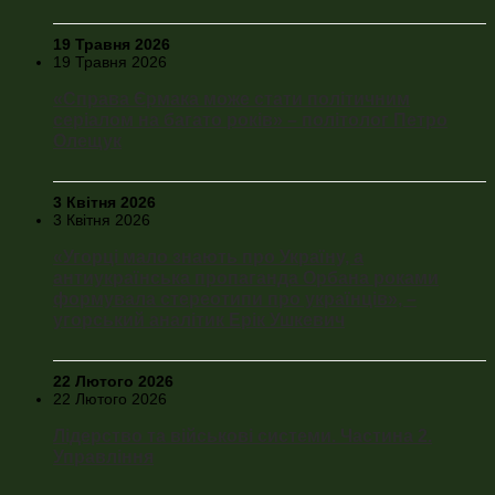
19 Травня 2026
19 Травня 2026
«Справа Єрмака може стати політичним
серіалом на багато років» – політолог Петро
Олещук
3 Квітня 2026
3 Квітня 2026
«Угорці мало знають про Україну, а
антиукраїнська пропаганда Орбана роками
формувала стереотипи про українців», –
угорський аналітик Ерік Ушкевич
22 Лютого 2026
22 Лютого 2026
Лідерство та військові системи. Частина 2.
Управління