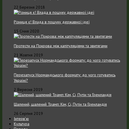
22 Березня 2018
Різниця є! Влада в пошуку державної ідеї
15 Січня 2020
Протести на Покрова: між капітуляціями та звитягами
21 Жовтня 2019
Перезапуск Нормандського формату: до чого готуватись
Україні?
2 Вересня 2019
Шалений, шалений Трамп: Кім, Сі, Путін та Гренландія
26 Серпня 2019
Інтерв’ю
Культура
Поради