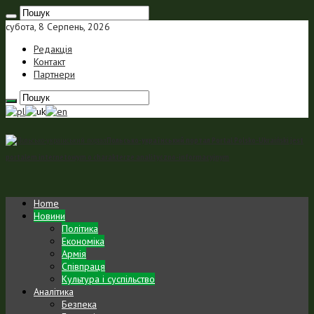
субота, 8 Серпень, 2026
Редакція
Контакт
Партнери
Польсько-український портал Portal Polsko-Ukraiński jest
portalem internetowym o charakterze analityczno-informacyjnym
Home
Новини
Політика
Економіка
Армія
Співпраця
Культура і суспільство
Аналітика
Безпека