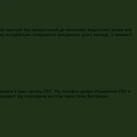
вий пристрій був прикріплений до металевої водостічної ринви між
ку поліцейських повідомила працівниця цього закладу, а виявив її
ізнався з прес-центру СБУ. На телефон довіри Управління СБУ в
 предмет під пішохідним мостом через річку Бистрицю-