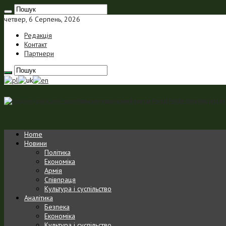
четвер, 6 Серпень, 2026
Редакція
Контакт
Партнери
Польсько-український портал Portal Polsko-Ukraiński jest p
Home
Новини
Політика
Економіка
Армія
Співпраця
Культура і суспільство
Аналітика
Безпека
Економіка
Культура і суспільство