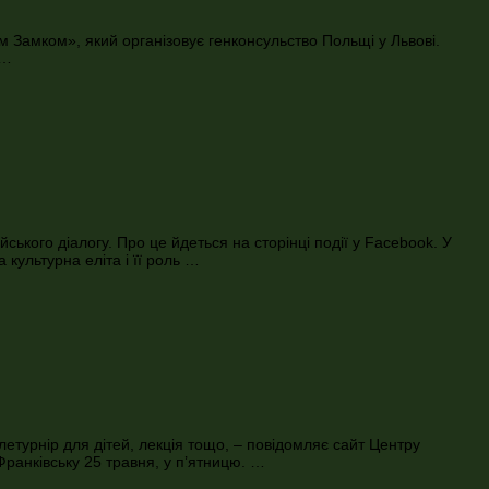
м Замком», який організовує генконсульство Польщі у Львові.
 …
йського діалогу. Про це йдеться на сторінці події у Facebook. У
культурна еліта і її роль …
елетурнір для дітей, лекція тощо, – повідомляє сайт Центру
-Франківську 25 травня, у п’ятницю. …