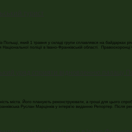
льський турист
із Польщі, який 1 травня у складі групи сплавлявся на байдарках рі
я Національної поліції в Івано-Франківській області. Правоохоронц
ський уряд сприяти відновленню палацу П
ість міста. Його планують реконструювати, а гроші для цього спро
Франківська Руслан Марцінків у інтерв’ю виданню Репортер. Після р
ентру польської культури в Івано-Франків