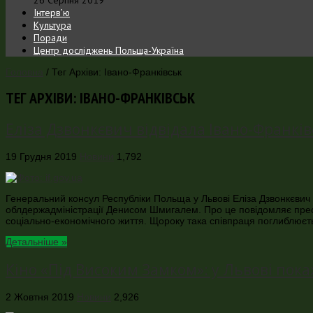
Інтерв’ю
Культура
Поради
Центр досліджень Польща-Україна
Головна
/
Тег Архіви: Івано-Франківськ
ТЕГ АРХІВИ:
ІВАНО-ФРАНКІВСЬК
Еліза Дзвонкєвич відвідала Івано-Франків
19 Грудня 2019
Новини
1,792
Генеральний консул Республіки Польща у Львові Еліза Дзвонкєвич
облдержадміністрації Денисом Шмигалем. Про це повідомляє прес
соціально-економічного життя. Щороку така співпраця поглиблюєт
Детальніше »
Кіно «Під Високим Замком»: у Львові пока
2 Жовтня 2019
Новини
2,926