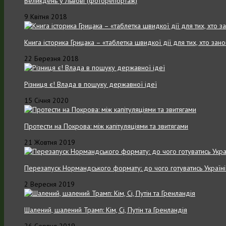
Великдень у Львові (фоторепортаж)
9 Квітня 2018
Книга історика Грицака – «таблетка швидкої дії для тих, хто зан
22 Березня 2018
Різниця є! Влада в пошуку державної ідеї
15 Січня 2020
Протести на Покрова: між капітуляціями та звитягами
21 Жовтня 2019
Перезапуск Нормандського формату: до чого готуватись Україні
2 Вересня 2019
Шалений, шалений Трамп: Кім, Сі, Путін та Гренландія
26 Серпня 2019