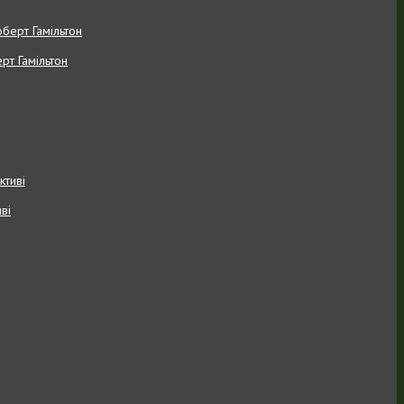
рт Гамільтон
ві