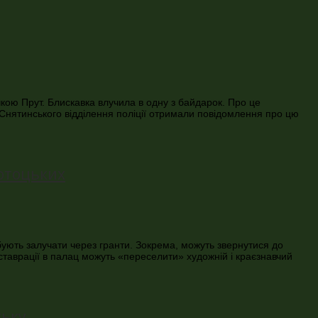
чкою Прут. Блискавка влучила в одну з байдарок. Про це
і Снятинського відділення поліції отримали повідомлення про цю
отоцьких
бують залучати через гранти. Зокрема, можуть звернутися до
еставрації в палац можуть «переселити» художній і краєзнавчий
ську