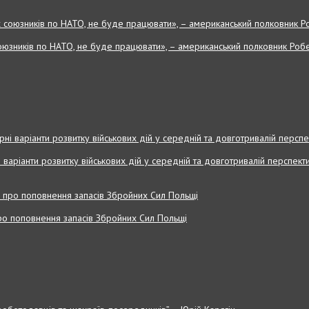
оюзників по НАТО, не буде працювати», – американський полковник Робе
і варіанти розвитку військових дій у середній та довготривалій перспекти
 про поповнення запасів Збройних Cил Польщі