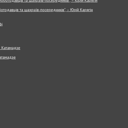
отодавців та шахраїв-посередників”, – Юрій Карягін
Катамадзе