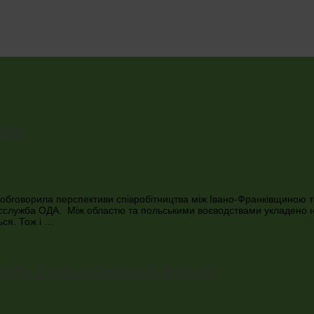
ськ
 обговорила перспективи співробітництва між Івано-Франківщиною т
служба ОДА. Між областю та польськими воєводствами укладено низ
ься. Тож і …
жуть сучасні польські фільми