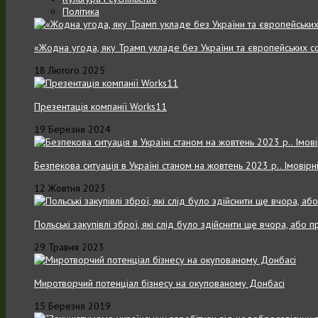
Політика
«Жодна угода, яку Трамп укладе без України та європейських с
18 Лютого 2025
Презентація компанії Works11
19 Березня 2024
Безпекова ситуація в Україні станом на жовтень 2023 р.. Імовірн
12 Жовтня 2023
Польські закупівлі зброї, які слід було здійснити ще вчора, або
29 Травня 2023
Миротворчий потенціал бізнесу на окупованому Донбасі
15 Березня 2019