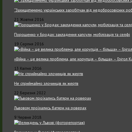
“Захищатимемо українських заробітчан від недобросовісних роб
21 Жовтня 2016
Порошенко у Бродах: закладення капсули, мобілізація та селфі
19 Серпня 2016
«Війна – це велика проблема, але корупція – більша» – Грігол 
13 Квітня 2016
Не сприймаймо злочинців як жертв
22 Березня 2022
Львовом проїхались батяри на роверах
9 Червня 2018