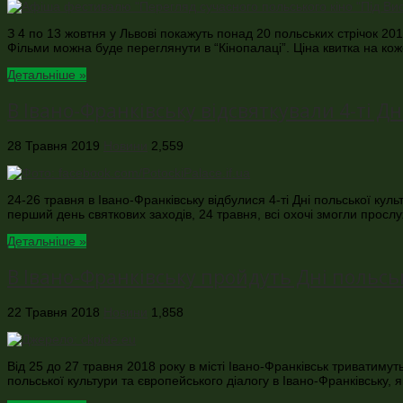
З 4 по 13 жовтня у Львові покажуть понад 20 польських стрічок 20
Фільми можна буде переглянути в “Кінопалаці”. Ціна квитка на кож
Детальніше »
В Івано-Франківську відсвяткували 4-ті Д
28 Травня 2019
Новини
2,559
24-26 травня в Івано-Франківську відбулися 4-ті Дні польської куль
перший день святкових заходів, 24 травня, всі охочі змогли просл
Детальніше »
В Івано-Франківську пройдуть Дні польсь
22 Травня 2018
Новини
1,858
Від 25 до 27 травня 2018 року в місті Івано-Франківськ триватимут
польської культури та європейського діалогу в Івано-Франківську, 