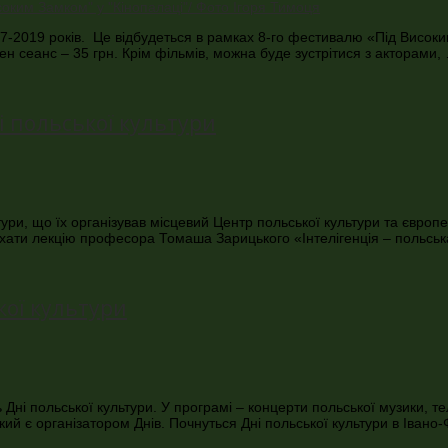
17-2019 років. Це відбудеться в рамках 8-го фестивалю «Під Високи
ен сеанс – 35 грн. Крім фільмів, можна буде зустрітися з акторами,
ні польської культури
тури, що їх організував місцевий Центр польської культури та європе
ухати лекцію професора Томаша Зарицького «Інтелігенція – польська 
кої культури
ь Дні польської культури. У програмі – концерти польської музики, т
який є організатором Днів. Почнуться Дні польської культури в Івано