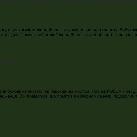
логу в центрі міста Івано-Франківськ вчора виявили гранату. Вибухо
відділі комунікації поліції Івано-Франківської області. Про знахід
ий міст
ку вибуховий пристрій під пішохідним мостом. Про це POLUKR.net д
мешканця. Він повідомив, що помітив в обласному центрі підозрілий