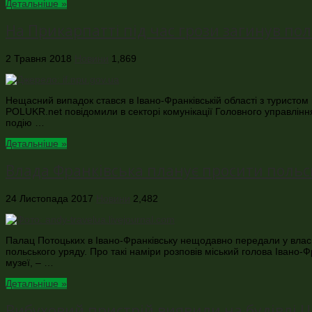
Детальніше »
На Прикарпатті під час грози загинув по
2 Травня 2018
Новини
1,869
Нещасний випадок стався в Івано-Франківській області з туристом 
POLUKR.net повідомили в секторі комунікації Головного управлінн
подію …
Детальніше »
Влада Франківська планує просити поль
24 Листопада 2017
Новини
2,482
Палац Потоцьких в Івано-Франківську нещодавно передали у власн
польського уряду. Про такі наміри розповів міський голова Івано-
музеї, – …
Детальніше »
Вибуховий пристрій виявили на будівлі Ц