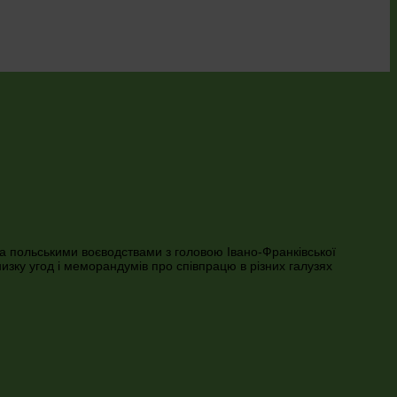
а польськими воєводствами з головою Івано-Франківської
ку угод і меморандумів про співпрацю в різних галузях