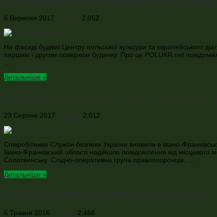
6 Вересня 2017
Новини
2,052
На фасаді будівлі Центру польської культури та європейського діа
першим і другим поверхом будинку. Про це POLUKR.net повідомили у 
…
Детальніше »
В Івано-Франківську замінували пішохідн
23 Серпня 2017
Новини
2,012
Співробітники Служби безпеки України виявили в Івано-Франківсь
Івано-Франківській області надійшло повідомлення від місцевого 
Солотвинську. Слідчо-оперативна група правоохоронців, …
Детальніше »
МАУ відкриває два нові рейси в Польщу
6 Травня 2016
Новини
2,468