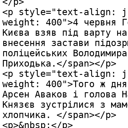
</p>

<p style="text-align: j
weight: 400">4 червня Г
Києва взяв під варту на
внесення застави підозр
поліцейських Володимира
Приходька.</span></p>

<p style="text-align: j
weight: 400">Того ж дня
Арсен Аваков і голова Н
Князєв зустрілися з мам
хлопчика. </span></p>

<p>&nbsp;</p>
