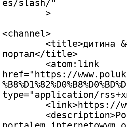
es/slash/"

	>

<channel>

	<title>дитина &#8211; Польсько-український 
портал</title>

	<atom:link 
href="https://www.poluk
%B8%D1%82%D0%B8%D0%BD%D
type="application/rss+x
	<link>https://www.polukr.net</link>

	<description>Portal Polsko-Ukraiński jest 
portalem internetowym o