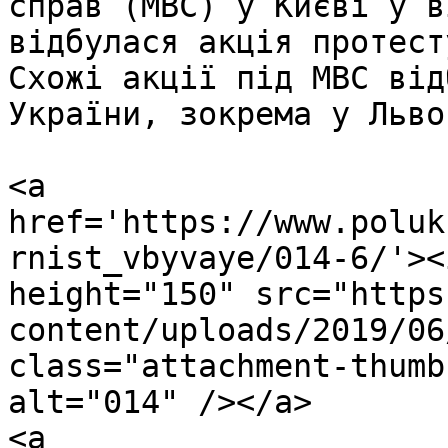
справ (МВС) у Києві у в
відбулася акція протест
Схожі акції під МВС від
України, зокрема у Льво
<a 
href='https://www.poluk
rnist_vbyvaye/014-6/'><
height="150" src="https
content/uploads/2019/06
class="attachment-thumb
alt="014" /></a>

<a 