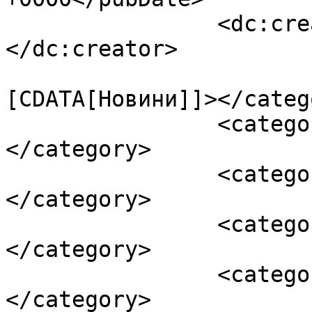
		<dc:creator><![CDATA[ihor]]>
</dc:creator>

				<catego
[CDATA[Новини]]></catego
		<category><![CDATA[Аваком]]>
</category>

		<category><![CDATA[вбивство]]>
</category>

		<category><![CDATA[дитина]]>
</category>

		<category><![CDATA[МВС]]>
</category>
