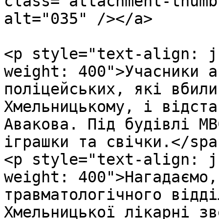
class="attachment-thumb
alt="035" /></a>

<p style="text-align: j
weight: 400">Учасники а
поліцейських, які вбили
Хмельницькому, і відста
Авакова. Під будівлі МВ
іграшки та свічки.</spa
<p style="text-align: j
weight: 400">Нагадаємо,
травматологічного відді
Хмельницької лікарні зв