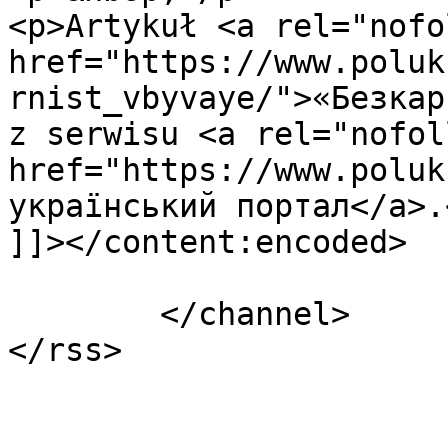
<p>Artykuł <a rel="nofo
href="https://www.poluk
rnist_vbyvaye/">«Безкар
z serwisu <a rel="nofoll
href="https://www.poluk
український портал</a>.<
]]></content:encoded>

			</item>
	</channel>
