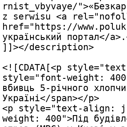
rnist_vbyvaye/">«Безкар
z serwisu <a rel="nofoll
href="https://www.poluk
український портал</a>.<
]]></description>

				<content:en
<![CDATA[<p style="text
style="font-weight: 400
вбивць 5-річного хлопчи
Україні</span></p>

<p style="text-align: j
weight: 400">Під будівл