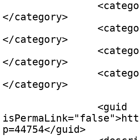
		<category><![CDATA[міліція]]>
</category>

		<category><![CDATA[покарання]]>
</category>

		<category><![CDATA[Поліція]]>
</category>

		<category><![CDATA[фоторепортаж]]>
</category>

		<guid 
isPermaLink="false">htt
p=44754</guid>
