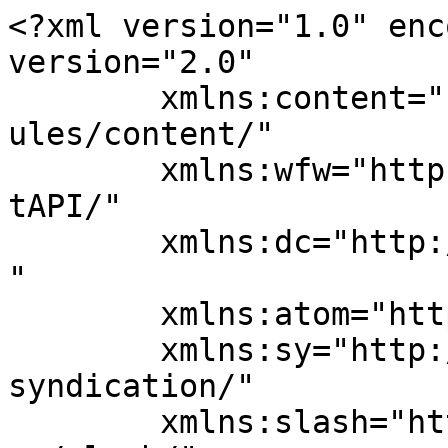
<?xml version="1.0" enc
version="2.0"

	xmlns:content="http://purl.org/rss/1.0/mod
ules/content/"

	xmlns:wfw="http://wellformedweb.org/Commen
tAPI/"

	xmlns:dc="http://purl.org/dc/elements/1.1/
"

	xmlns:atom="http://www.w3.org/2005/Atom"

	xmlns:sy="http://purl.org/rss/1.0/modules/
syndication/"

	xmlns:slash="http://purl.org/rss/1.0/modul