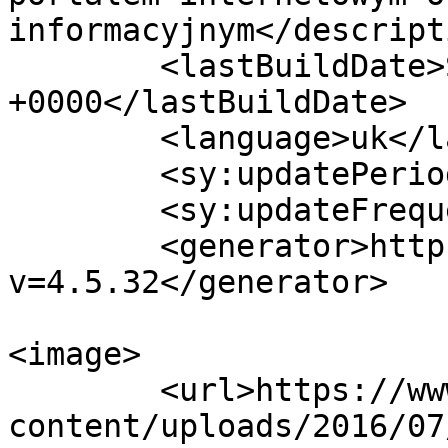
informacyjnym</descripti
	<lastBuildDate>Sun, 26 Jul 2026 14:34:01 
+0000</lastBuildDate>

	<language>uk</language>

	<sy:updatePeriod>hourly</sy:updatePeriod>

	<sy:updateFrequency>1</sy:updateFrequency>

	<generator>https://wordpress.org/?
v=4.5.32</generator>

<image>

	<url>https://www.polukr.net/wp-
content/uploads/2016/07