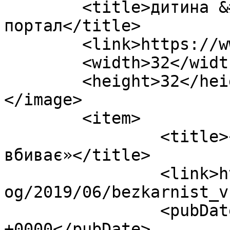
	<title>дитина &#8211; Польсько-український 
портал</title>

	<link>https://www.polukr.net</link>

	<width>32</width>

	<height>32</height>

</image> 

	<item>

		<title>«Безкарність 
вбиває»</title>

		<link>https://www.polukr.net/uk/bl
og/2019/06/bezkarnist_v
		<pubDate>Wed, 05 Jun 2019 10:26:18 
+0000</pubDate>
