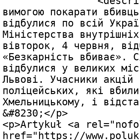
		<description><![CDATA[<p>Акції з 
вимогою покарати вбивць
відбулися по всій Украї
Міністерства внутрішніх
вівторок, 4 червня, від
«Безкарність вбиває». С
відбулися у великих міс
Львові. Учасники акцій 
поліцейських, які вбили
Хмельницькому, і відста
&#8230;</p>

<p>Artykuł <a rel="nofo
href="https://www.poluk