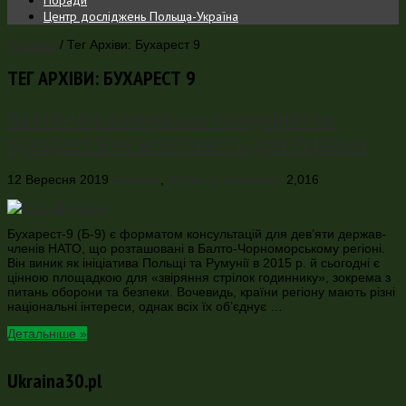
Центр досліджень Польща-Україна
Головна
/
Тег Архіви: Бухарест 9
ТЕГ АРХІВИ:
БУХАРЕСТ 9
Балто-Чорноморська солідарність:
Бухарест 9 як можливість для України
12 Вересня 2019
Безпека
,
Думки та коментарі
2,016
Бухарест-9 (Б-9) є форматом консультацій для дев’яти держав-
членів НАТО, що розташовані в Балто-Чорноморському регіоні.
Він виник як ініціатива Польщі та Румунії в 2015 р. й сьогодні є
цінною площадкою для «звіряння стрілок годиннику», зокрема з
питань оборони та безпеки. Вочевидь, країни регіону мають різні
національні інтереси, однак всіх їх об’єднує …
Детальніше »
Ukraina30.pl