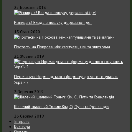
22 Березня 2018
Різниця є! Влада в пошуку державної ідеї
15 Січня 2020
Протести на Покрова: між капітуляціями та звитягами
21 Жовтня 2019
Перезапуск Нормандського формату: до чого готуватись
Україні?
2 Вересня 2019
Шалений, шалений Трамп: Кім, Сі, Путін та Гренландія
26 Серпня 2019
Інтерв’ю
Культура
Поради