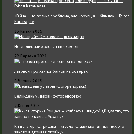
«Війна – це велика проблема, але корупція – більша» – Грігол
Катамадзе
13 Квітня 2016
Не сприймаймо злочинців як жертв
22 Березня 2022
Львовом проїхались батяри на роверах
9 Червня 2018
Великдень у Львові (фоторепортаж)
9 Квітня 2018
Книга історика Грицака – «таблетка швидкої дії для тих, хто
заново відкриває Україну»