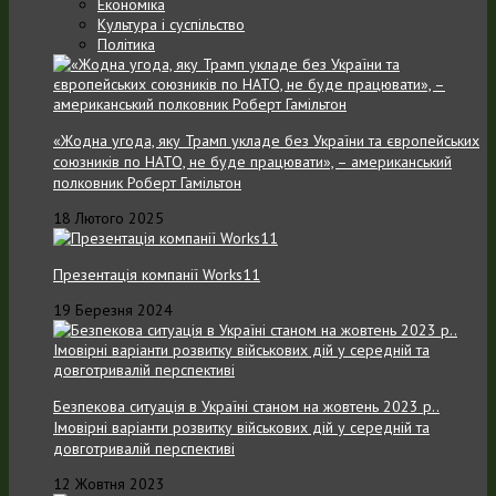
Економіка
Культура і суспільство
Політика
«Жодна угода, яку Трамп укладе без України та європейських
союзників по НАТО, не буде працювати», – американський
полковник Роберт Гамільтон
18 Лютого 2025
Презентація компанії Works11
19 Березня 2024
Безпекова ситуація в Україні станом на жовтень 2023 р..
Імовірні варіанти розвитку військових дій у середній та
довготривалій перспективі
12 Жовтня 2023