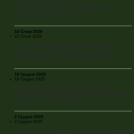
«Маємо в 2026 році більше шансів на
завершення війни, ніж у попередні роки», –
політолог Ігор Рейтерович
16 Січня 2026
16 Січня 2026
«У нас офісно-президентська республіка.
Парадокс, що Андрія Єрмака немає, а його
система живе» – політолог Євген Магда
18 Грудня 2025
18 Грудня 2025
«Ми постійно крутимося навколо пунктів
«мирного плану», які є середнім між Мінськом-3 і
Судетами-2» – Віктор Шлінчак
3 Грудня 2025
3 Грудня 2025
«Такий удар по енергетиці, який зазнала Україна,