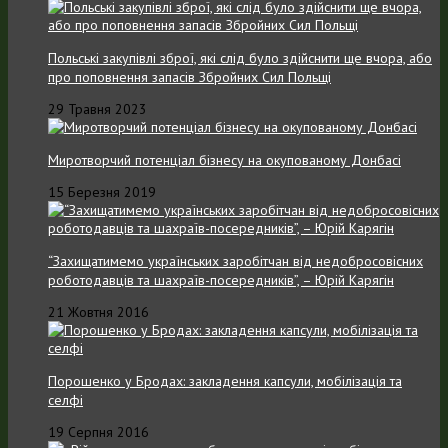
Польські закупівлі зброї, які слід було здійснити ще вчора, або
про поповнення запасів Збройних Cил Польщі
29 Травня 2023
Миротворчий потенціал бізнесу на окупованому Донбасі
15 Березня 2019
“Захищатимемо українських заробітчан від недобросовісних
роботодавців та шахраїв-посередників”, – Юрій Карягін
21 Жовтня 2016
Порошенко у Бродах: закладення капсули, мобілізація та
селфі
19 Серпня 2016