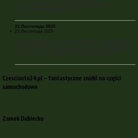
не витримала б жодна країна Європи» –
Володимир Омельченко
21 Листопада 2025
21 Листопада 2025
«Операція Росії в країні Балтії без завершення
війни в Україні – цілком реальна, щоб показати
недієздатність НАТО» – Тарас Жовтенко
Czesciauto24.pl – fantastyczne zniżki na części
samochodowe
Zamek Dubiecko