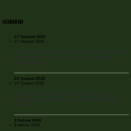
НОВИНИ
17 Червня 2026
17 Червня 2026
«Україна зараз випереджає Росію на два кроки в
технологічній війні», – військовий експерт
Сергій Кузан
19 Травня 2026
19 Травня 2026
«Справа Єрмака може стати політичним
серіалом на багато років» – політолог Петро
Олещук
3 Квітня 2026
3 Квітня 2026