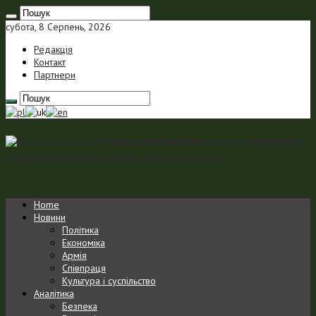
субота, 8 Серпень, 2026
Редакція
Контакт
Партнери
Польсько-український портал Portal Polsko-Ukraiński jest
portalem internetowym o charakterze analityczno-informacyjnym
Home
Новини
Політика
Економіка
Армія
Співпраця
Культура і суспільство
Аналітика
Безпека