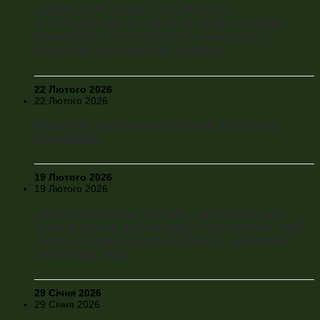
«Угорці мало знають про Україну, а
антиукраїнська пропаганда Орбана роками
формувала стереотипи про українців», –
угорський аналітик Ерік Ушкевич
22 Лютого 2026
22 Лютого 2026
Лідерство та військові системи. Частина 2.
Управління
19 Лютого 2026
19 Лютого 2026
«США «продають повітря», але Україна має
грати в цю гру, щоб втримати їх в процесі, щоб
Трамп не став на сторону Росії», – дипломат
Олександр Хара
29 Січня 2026
29 Січня 2026