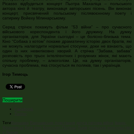
Picasso відбудеться концерт Пьотра Махаліца – польського
актора кіно й театру, виконавця авторських пісень. Він виконає
концерт, присвячений польському післявоєнному поету і
сатирику Войеху Млинарському.
Серед стрічок покажуть фільм “53 війни” – про сучасного
військового кореспондента і його дружину. На думку
організаторів, для України сьогодні – це болісно-близька тема.
Кіно “Собака з котом” покаже драматичну історію двох братів, які
не можуть налагодити нормальні стосунки, доки не взнають, що
один із них невиліковно хворий. А стрічка “Забава, забава”
розповість про трьох інтелігентних і розумних жінок, які мають
спільну проблему, – алкоголізм. Це, на думку організаторів,
сучасна проблема, яка стосується як поляків, так і українців.
Ігор Тимоць
Поширити
Facebook
Twitter
Теги
Варшава
Варшавське повстання
друга світова війна
Івано-
Франківськ
Київ
кіно
Консулят Польщі
Львів
польське консульство
у Львові