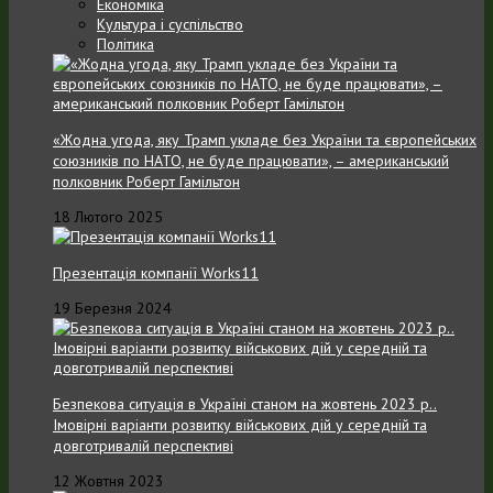
Економіка
Культура і суспільство
Політика
«Жодна угода, яку Трамп укладе без України та європейських
союзників по НАТО, не буде працювати», – американський
полковник Роберт Гамільтон
18 Лютого 2025
Презентація компанії Works11
19 Березня 2024
Безпекова ситуація в Україні станом на жовтень 2023 р..
Імовірні варіанти розвитку військових дій у середній та
довготривалій перспективі
12 Жовтня 2023