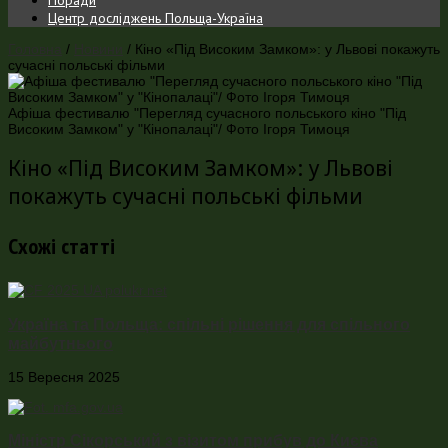
Центр досліджень Польща-Україна
Головна
/
Новини
/
Кіно «Під Високим Замком»: у Львові покажуть
сучасні польські фільми
Афіша фестивалю "Перегляд сучасного польського кіно "Під
Високим Замком" у "Кінопалаці"/ Фото Ігоря Тимоця
Кіно «Під Високим Замком»: у Львові
покажуть сучасні польські фільми
Схожі статті
Україна та Польща: спільні рішення для спільного
майбутнього
15 Вересня 2025
Міністр Сікорський з візитом прибув до Києва