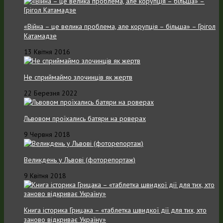
«Війна – це велика проблема, але корупція – більша» – Грігол
Катамадзе
13 Квітня 2016
Не сприймаймо злочинців як жертв
22 Березня 2022
Львовом проїхались батяри на роверах
9 Червня 2018
Великдень у Львові (фоторепортаж)
9 Квітня 2018
Книга історика Грицака – «таблетка швидкої дії для тих, хто
заново відкриває Україну»