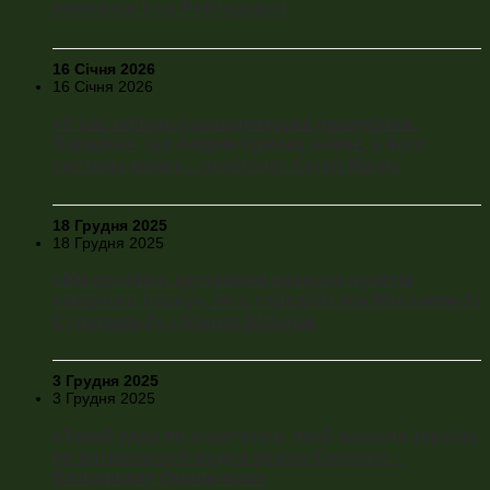
політолог Ігор Рейтерович
16 Січня 2026
16 Січня 2026
«У нас офісно-президентська республіка.
Парадокс, що Андрія Єрмака немає, а його
система живе» – політолог Євген Магда
18 Грудня 2025
18 Грудня 2025
«Ми постійно крутимося навколо пунктів
«мирного плану», які є середнім між Мінськом-3 і
Судетами-2» – Віктор Шлінчак
3 Грудня 2025
3 Грудня 2025
«Такий удар по енергетиці, який зазнала Україна,
не витримала б жодна країна Європи» –
Володимир Омельченко