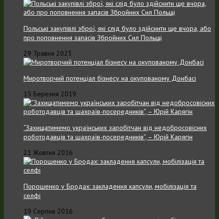
Польські закупівлі зброї, які слід було здійснити ще вчора, або
про поповнення запасів Збройних Cил Польщі
29 Травня 2023
Миротворчий потенціал бізнесу на окупованому Донбасі
15 Березня 2019
“Захищатимемо українських заробітчан від недобросовісних
роботодавців та шахраїв-посередників”, – Юрій Карягін
21 Жовтня 2016
Порошенко у Бродах: закладення капсули, мобілізація та
селфі
19 Серпня 2016