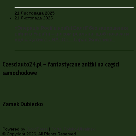
21 Листопада 2025
21 Листопада 2025
«Операція Росії в країні Балтії без завершення
війни в Україні – цілком реальна, щоб показати
недієздатність НАТО» – Тарас Жовтенко
Czesciauto24.pl – fantastyczne zniżki na części
samochodowe
Zamek Dubiecko
Powered by
WordPress
|
Portal Polsko-Ukrainski
© Copyright 2026, All Rights Reserved