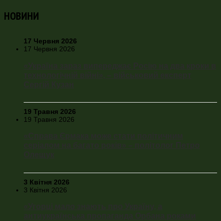
НОВИНИ
17 Червня 2026
17 Червня 2026
«Україна зараз випереджає Росію на два кроки в
технологічній війні», – військовий експерт
Сергій Кузан
19 Травня 2026
19 Травня 2026
«Справа Єрмака може стати політичним
серіалом на багато років» – політолог Петро
Олещук
3 Квітня 2026
3 Квітня 2026
«Угорці мало знають про Україну, а
антиукраїнська пропаганда Орбана роками