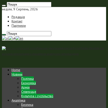
неділя, 9 Серпень, 2026
Редакція
Контакт
Партнери
Польсько-український портал Portal Polsko-Ukraiński jest
portalem internetowym o charakterze analityczno-informacyjnym
Home
Новини
Політика
Економіка
Армія
Співпраця
Культура і суспільство
Аналітика
Безпека