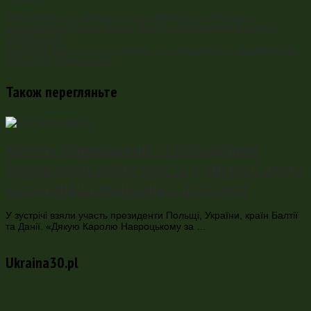
Попередня
«Це пряма загроза суверенітету України» –
парламентські партії відреагували на погодження формули
Штайнмаєра
Наступна
Україна як інструмент: про досконалість пораженства.
Уроки для Зеленського
Також перегляньте
Кароль Навроцький та Володимир
Зеленський взяли участь у дискусії щодо
координації зовнішньої політики
У зустрічі взяли участь президенти Польщі, України, країн Балтії
та Данії. «Дякую Каролю Навроцькому за …
Ukraina30.pl