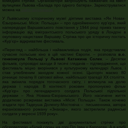
комедійні стрічки. Організатори запрошують бажаючих на квест
вулицями Львова «Балада про одного батяра». Зареєструватися
можна на
сайті фестивалю
.
У Львівському історичному музеї діятиме виставка «Ян Новак-
Єзьораньські. Місія: Польща» – про однойменного кур’єра, який
напередодні Варшавського повстання у 1944 році привіз таємну
інформацію від емігрантського польського уряду в Лондоні в
окуповану нацистами Варшаву. Стрічка про цю історичну постать
«Кур’єр» відкриватме фестиваль.
«Перегляд – найбільша і найважливіша подія, яка представляє
сучасне польське кіно в цій частині Європи. – розповіла
в.о.
генконсула Польщі у Львові Катажина Солек
. – Десятки
фільмів, супровідні заходи й тисячі глядачів – підтвердження, що
фестиваль міцно вкорінився у культурному календарі Львов, і
став улюбленим заходом кожної осені. Цьогоріч маємо 80
річницю початку ІІ світової війни, найбільшої трагедії ХХ століття,
яка змінила порядок тогочасного світу, і вплинула на долю
держав і народів. В контексті роковин пропонуємо фільм
«Кур’єр» про легендарного солдата Польської підпільної
держави – Яна Новака-Єзораньського. Його насичене життя
додатково розкриває виставка «Місія: Польща». Також хочемо
згадати про Тадеуша Доленгу-Мостовіча – письменника, автора
екранізованого роману «Знахар», якого застрелили радянські
солдати у вересні 1939 року».
На фестивалі покажуть дві документальні стрічки про
обсерваторію «Білий слон» на горі Піп Іван у Карпатах. А в клубі