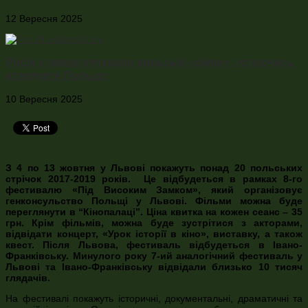
12 Вересня 2025
Росія з липня купувала польські «сімки», готуючись
атакувати Польщу
10 Вересня 2025
З 4 по 13 жовтня у Львові покажуть понад 20 польських
стрічок 2017-2019 років. Це відбудеться в рамках 8-го
фестивалю «Під Високим Замком», який організовує
генконсульство Польщі у Львові. Фільми можна буде
переглянути в “Кінопалаці”. Ціна квитка на кожен сеанс – 35
грн. Крім фільмів, можна буде зустрітися з акторами,
відвідати концерт, «Урок історії в кіно», виставку, а також
квест. Після Львова, фестиваль відбудеться в Івано-
Франківську. Минулого року 7-ий аналогічний фестиваль у
Львові та Івано-Франківську відвідали близько 10 тисяч
глядачів.
На фестивалі покажуть історичні, документальні, драматичні та