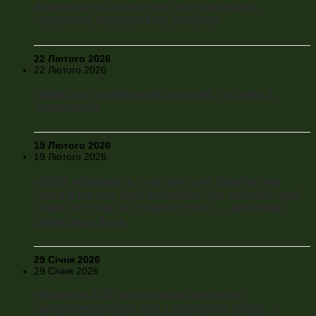
формувала стереотипи про українців», –
угорський аналітик Ерік Ушкевич
22 Лютого 2026
22 Лютого 2026
Лідерство та військові системи. Частина 2.
Управління
19 Лютого 2026
19 Лютого 2026
«США «продають повітря», але Україна має
грати в цю гру, щоб втримати їх в процесі, щоб
Трамп не став на сторону Росії», – дипломат
Олександр Хара
29 Січня 2026
29 Січня 2026
«Маємо в 2026 році більше шансів на
завершення війни, ніж у попередні роки», –