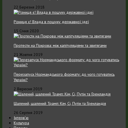
22 Березня 2018
Різниця є! Влада в пошуку державної ідеї
15 Січня 2020
Протести на Покрова: між капітуляціями та звитягами
21 Жовтня 2019
Перезапуск Нормандського формату: до чого готуватись
Україні?
2 Вересня 2019
Шалений, шалений Трамп: Кім, Сі, Путін та Гренландія
26 Серпня 2019
Інтерв’ю
Культура
Поради