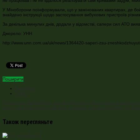
не працював і їм не вдалося реалізувати свій кривавий задум, яки
У Міноборони поінформували, що у замінованих квартирах, де бойо
знайдено інструкції щодо застосування вибухових пристроїв різних
За декілька минулих днів, додали у відомстві, сапери сил АТО вияв
Джерело: УНН
http://www.unn.com.ua/uk/news/1364420-saperi-zsu-zneshkodzhuyut-u
Поширити
Facebook
Twitter
Попередня
На Майдані чергове Віче: від П.Порошенка вимагають 
Наступна
У Ростовську область прибуває спецназ ГРУ РФ – Д.Тим
Також перегляньте