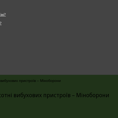
?
 вибухових пристроїв – Міноборони
отні вибухових пристроїв – Міноборони