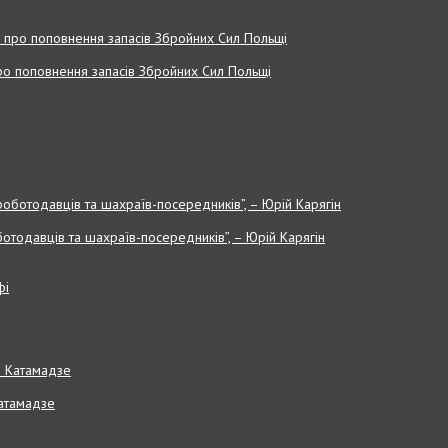
 про поповнення запасів Збройних Cил Польщі
отодавців та шахраїв-посередників”, – Юрій Карягін
Катамадзе