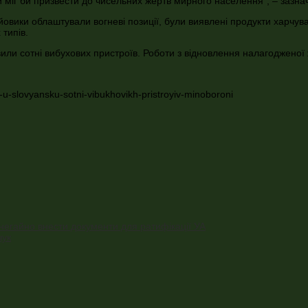
й міг би призвести до чисельних жертв мирного населення”, – зазна
вики облаштували вогневі позиції, були виявлені продукти харчува
 типів.
или сотні вибухових пристроїв. Роботи з відновлення налагодженої ж
-slovyansku-sotni-vibukhovikh-pristroyiv-minoboroni
негайно внести документи для ратифікації УА
чук