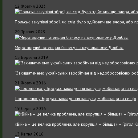
12 Жовтня 2023
Польські закупівлі зброї, які слід було здійснити ще вчора, або
29 Травня 2023
Миротворчий потенціал бізнесу на окупованому Донбасі
15 Березня 2019
“Захищатимемо українських заробітчан від недобросовісних роб
21 Жовтня 2016
Порошенко у Бродах: закладення капсули, мобілізація та селфі
19 Серпня 2016
«Війна – це велика проблема, але корупція – більша» – Грігол 
13 Квітня 2016