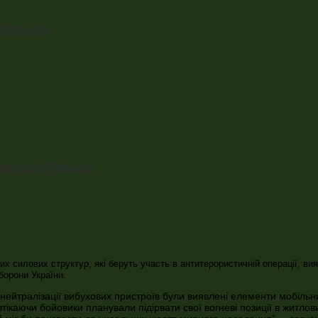
йбутнього
атакувати Польщу
 силових структур, які беруть участь в антитерористичній операції, вия
борони України.
 нейтралізації вибухових пристроїв були виявлені елементи мобільн
втікаючи бойовики планували підірвати свої вогневі позиції в житлов