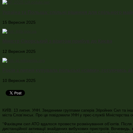
Україна та Польща: спільні рішення для спільного ма
15 Вересня 2025
Міністр Сікорський з візитом прибув до Києва
12 Вересня 2025
Росія з липня купувала польські «сімки», готуючись 
10 Вересня 2025
КИЇВ. 13 липня. УНН. Зведеними группами саперів Збройних Сил та інших
міста Слов’янськ. Про це повідомили УНН у прес-службі Міністерства о
“Фахівцям сил АТО вдалося провести розмінування об’єктів. Після
дистанційної активації знайдених вибухових пристроїв. Вочевидь, 