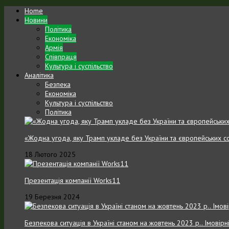
Home
Новини
Політика
Економіка
Армія
Співпраця
Культура і суспільство
Аналітика
Безпека
Економіка
Культура і суспільство
Політика
«Жодна угода, яку Трамп укладе без України та європейських с
18 Лютого 2025
Презентація компанії Works11
19 Березня 2024
Безпекова ситуація в Україні станом на жовтень 2023 р.. Імовірн