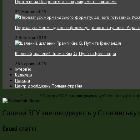
Протести на Покрова: між капітуляціями та звитягами
21 Жовтня 2019
Перезапуск Нормандського формату: до чого готуватись Україні
2 Вересня 2019
Шалений, шалений Трамп: Кім, Сі, Путін та Гренландія
26 Серпня 2019
Інтерв’ю
Культура
Поради
Центр досліджень Польща-Україна
Головна
/
Новини
/
Сапери ЗСУ знешкоджують у Слов’янську сотні
Сапери ЗСУ знешкоджують у Слов’янську с
Схожі статті