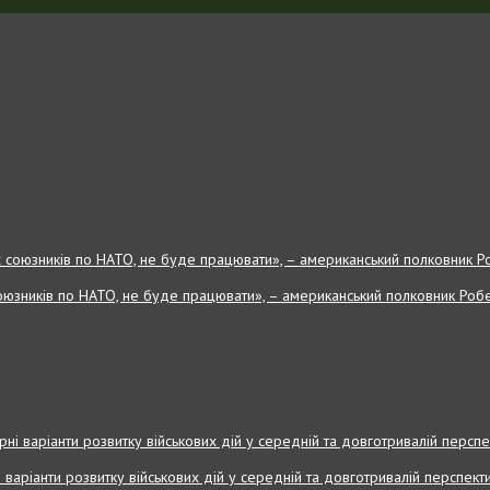
оюзників по НАТО, не буде працювати», – американський полковник Робе
і варіанти розвитку військових дій у середній та довготривалій перспекти