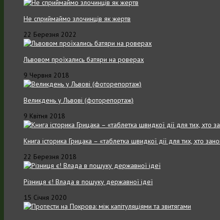
Не сприймаймо злочинців як жертв
22 Березня 2022
Львовом проїхались батяри на роверах
9 Червня 2018
Великдень у Львові (фоторепортаж)
9 Квітня 2018
Книга історика Грицака – «таблетка швидкої дії для тих, хто зан
22 Березня 2018
Різниця є! Влада в пошуку державної ідеї
15 Січня 2020