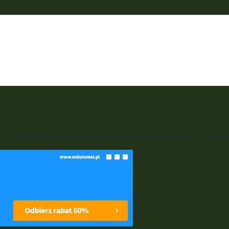
ал Portal Polsko-Ukraiński jest portalem internetowym o charakterze analityczno-informac