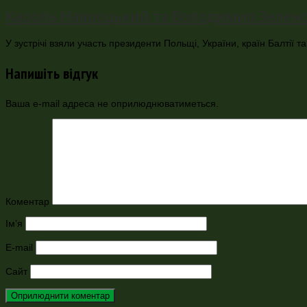
Кароль Навроцький та Володимир Зеленськ
У зустрічі взяли участь президенти Польщі, України, країн Балтії
Напишіть відгук
Ваша e-mail адреса не оприлюднюватиметься.
Коментар
Ім’я
E-mail
Сайт