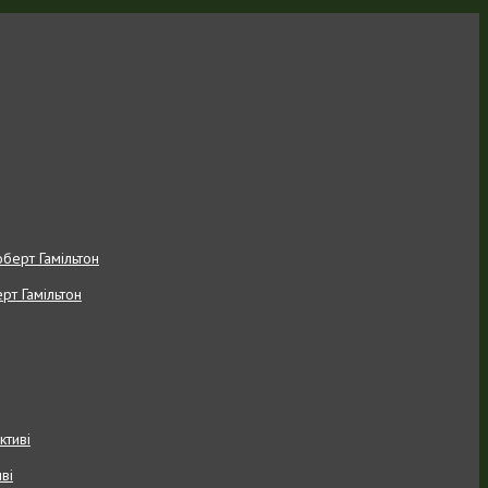
рт Гамільтон
ві