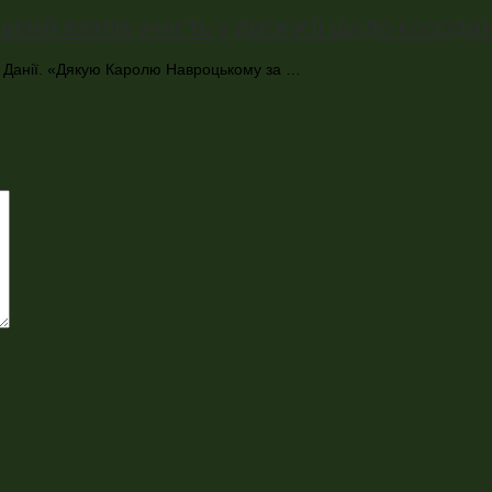
ий взяли участь у дискусії щодо координ
 та Данії. «Дякую Каролю Навроцькому за …