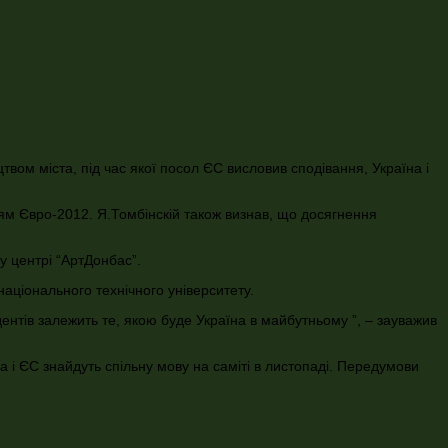
вом міста, під час якої посол ЄС висловив сподівання, Україна і
ням Євро-2012. Я.Томбінскій також визнав, що досягнення
у центрі “АртДонбас”.
національного технічного університету.
дентів залежить те, якою буде Україна в майбутньому ”, – зауважив
 і ЄС знайдуть спільну мову на саміті в листопаді. Передумови