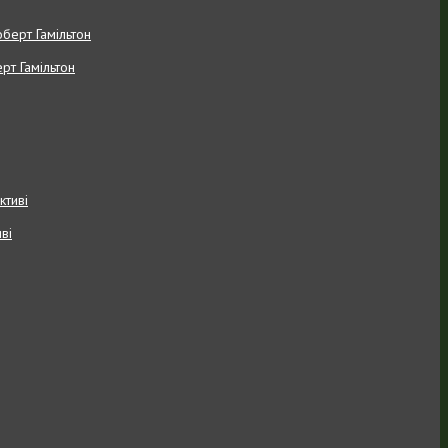
рт Гамільтон
ві