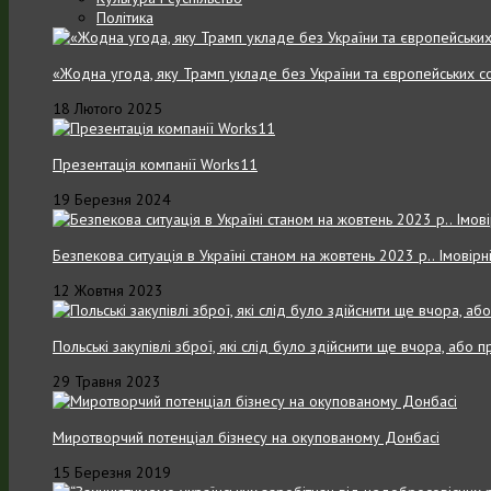
Політика
«Жодна угода, яку Трамп укладе без України та європейських с
18 Лютого 2025
Презентація компанії Works11
19 Березня 2024
Безпекова ситуація в Україні станом на жовтень 2023 р.. Імовірн
12 Жовтня 2023
Польські закупівлі зброї, які слід було здійснити ще вчора, або
29 Травня 2023
Миротворчий потенціал бізнесу на окупованому Донбасі
15 Березня 2019