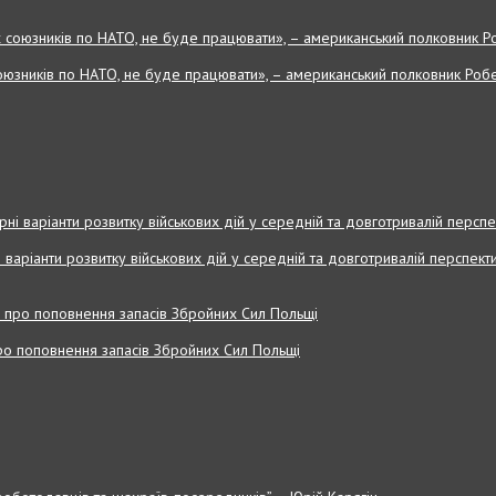
оюзників по НАТО, не буде працювати», – американський полковник Робе
і варіанти розвитку військових дій у середній та довготривалій перспекти
 про поповнення запасів Збройних Cил Польщі