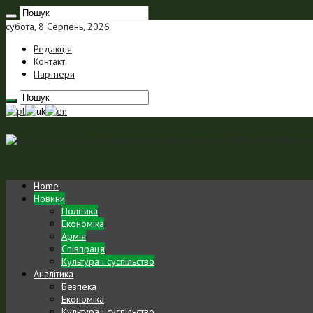
субота, 8 Серпень, 2026
Редакція
Контакт
Партнери
Польсько-український портал Portal Polsko-Ukraiński jest p
Home
Новини
Політика
Економіка
Армія
Співпраця
Культура і суспільство
Аналітика
Безпека
Економіка
Культура і суспільство