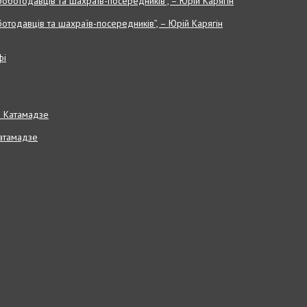
отодавців та шахраїв-посередників”, – Юрій Карягін
Катамадзе