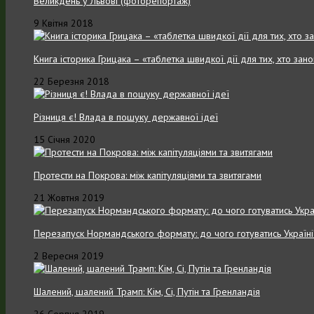
Великдень у Львові (фоторепортаж)
9 Квітня 2018
Книга історика Грицака – «таблетка швидкої дії для тих, хто зан
22 Березня 2018
Різниця є! Влада в пошуку державної ідеї
15 Січня 2020
Протести на Покрова: між капітуляціями та звитягами
21 Жовтня 2019
Перезапуск Нормандського формату: до чого готуватись Україні
2 Вересня 2019
Шалений, шалений Трамп: Кім, Сі, Путін та Гренландія
26 Серпня 2019