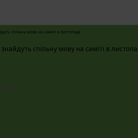
йдуть спільну мову на саміті в листопаді
С знайдуть спільну мову на саміті в листопа
йбутнього