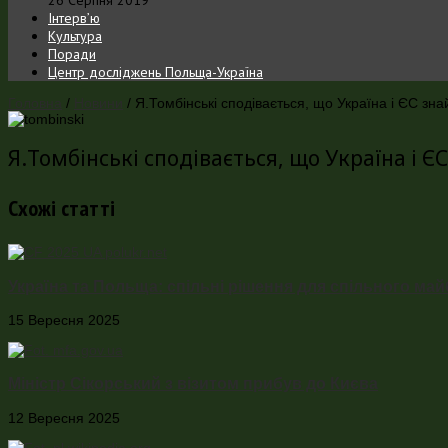
Інтерв’ю
Культура
Поради
Центр досліджень Польща-Україна
Головна
/
Новини
/
Я.Томбінські сподівається, що Україна і ЄС зна
Я.Томбінські сподівається, що Україна і Є
Схожі статті
Україна та Польща: спільні рішення для спільного ма
15 Вересня 2025
Міністр Сікорський з візитом прибув до Києва
12 Вересня 2025