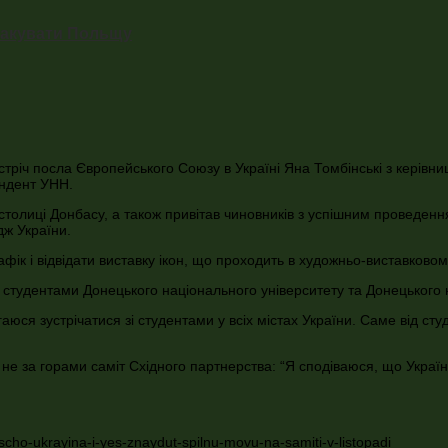
атакувати Польщу
річ посла Європейського Союзу в Україні Яна Томбінські з керівницт
ондент УНН.
 столиці Донбасу, а також привітав чиновників з успішним проведен
дж України.
ік і відвідати виставку ікон, що проходить в художньо-виставковом
зі студентами Донецького національного університету та Донецького 
юся зустрічатися зі студентами у всіх містах України. Саме від сту
е за горами саміт Східного партнерства: “Я сподіваюся, що Україна
ho-ukrayina-i-yes-znaydut-spilnu-movu-na-samiti-v-listopadi