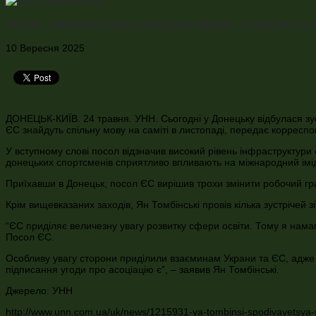
Росія з липня купувала польські «сімки», готуючись 
10 Вересня 2025
ДОНЕЦЬК-КИЇВ. 24 травня. УНН. Сьогодні у Донецьку відбулася зуст
ЄС знайдуть спільну мову на саміті в листопаді, передає корресп
У вступному слові посол відзначив високий рівень інфраструктури
донецьких спортсменів сприятливо впливають на міжнародний імі
Приїхавши в Донецьк, посол ЄС вирішив трохи змінити робочий граф
Крім вищевказаних заходів, Ян Томбінські провів кілька зустрічей 
“ЄС приділяє величезну увагу розвитку сфери освіти. Тому я намага
Посол ЄС.
Особливу увагу сторони приділили взаєминам Украни та ЄС, адже н
підписання угоди про асоціацію є”, – заявив Ян Томбінські.
Джерело: УНН
http://www.unn.com.ua/uk/news/1215931-ya-tombinsi-spodivayetsya-sc