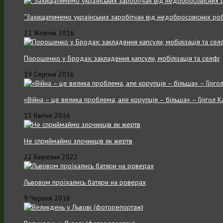
“Захищатимемо українських заробітчан від недобросовісних роб
21 Жовтня 2016
Порошенко у Бродах: закладення капсули, мобілізація та селфі
19 Серпня 2016
«Війна – це велика проблема, але корупція – більша» – Грігол 
13 Квітня 2016
Не сприймаймо злочинців як жертв
22 Березня 2022
Львовом проїхались батяри на роверах
9 Червня 2018