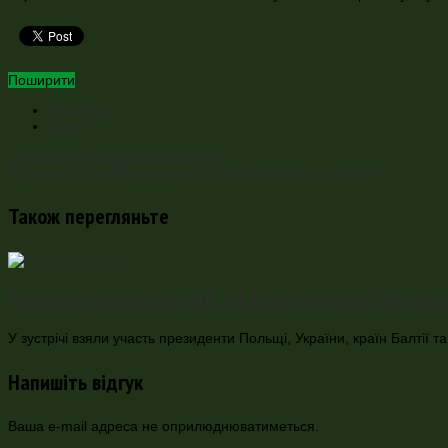
Поширити
Facebook
Twitter
Попередня
Українська проблема
Наступна
Місія Кваснєвського-Кокса прибула до України
Також перегляньте
Кароль Навроцький та Володимир Зеленськ
У зустрічі взяли участь президенти Польщі, України, країн Балтії
Напишіть відгук
Ваша e-mail адреса не оприлюднюватиметься.