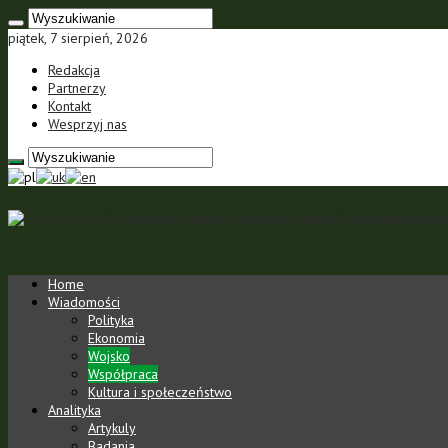
piątek, 7 sierpień, 2026
Redakcja
Partnerzy
Kontakt
Wesprzyj nas
Portal polsko-ukraiński Portal Polsko-Ukraiński jest portalem inte
Home
Wiadomości
Polityka
Ekonomia
Wojsko
Współpraca
Kultura i społeczeństwo
Analityka
Artykuly
Badania