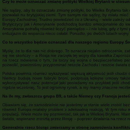
Czy to może oznaczać zmianę polityki Wielkiej Brytanii w stosun
Nie sądzę, aby to oznaczało zmianę polityki, bo Wielka Brytania tak
pozwalali na brytyjskiej ziemi. Tym samym nie sądzę, by miała mieć 
Europy Zachodniej. Trudno powiedzieć co z Ukrainą – wiele zależy od t
Brytyjczycy jak i Amerykanie podchodzą bardzo emocjonalnie do kwe
Amerykanie potrafią również liczyć pieniądze – i nie lubią, gdy z tymi
entuzjazm do wsparcia nieco osłabł. Ponadto, po dwóch latach wojny w
Co to wszystko będzie oznaczać dla naszego regionu Europy Śr
Myślę, że to dla nas nic dobrego. To oznacza niejako odroczenie, za
się nie skończy – a Rosja nie zaczęła tej wojny dla kawałka Zaporoż
na rzecz mówienia o tym, że toczy się wojna o bezpieczeństwo pa
pozwolić, powinniśmy przypominać reszcie Zachodu i reszcie świata o
Polska powinna również wykazywać większą aktywność jeśli chodzi o
Niemcy budują nowe fabryki broni, podpisują kolejne umowy także
wykorzystywać nasz potencjał jaki posiadamy na przykład jeśli chod
nigdzie wcześniej. To jest ogromny rynek, a my mamy znaczne możliwoś
Na ile my, zwłaszcza grupa B9, a także Niemcy czy Francja jes
Obawiam się, że samodzielnie nie jesteśmy w stanie wiele zrobić be
również Europa miałaby problem z adekwatną reakcją. W tym roku mam
populacji. Wiele może się pozmieniać, tak jak w Wielkiej Brytanii. Ma
świata, wspierane zresztą przez Rosję – poprzez działania na rzecz r
Generalnie rzecz biorąc zmierzamy w stronę zamrożenia konfliktu