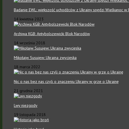
Badanie EWL: większość uchodźców z Ukrainy spędzi Wielkanoc w 
14 kwietnia 2023
Archiwa KGB: Antybolszewicki Blok Narodów
14 września 2018
Mikołajw Susujew: Ukraina zwycięska
18 marca 2022
Nic o nas bez nas czyli o znaczeniu Ukrainy w grze o Ukrainę
21 grudnia 2021
Lwy niezgody
19 listopada 2018