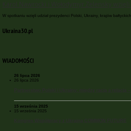
Karol Nawrocki i Wołodymyr Zelensky wzięli 
W spotkaniu wzięli udział prezydenci Polski, Ukrainy, krajów bałtyck
Ukraina30.pl
WIADOMOŚCI
26 lipca 2026
26 lipca 2026
Partnerstwo Polski i Ukrainy: między racją a relacją 
15 września 2025
15 września 2025
Kongres Współpracy z Ukrainą COMMON FUTURE