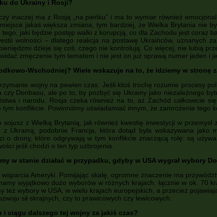
ku do Ukrainy i Rosji?
 czy inaczej ma z Rosją „na pieńku” i ma to wymiar również emocjonaln
miejsce jakaś większa zmiana, tym bardziej, że Wielka Brytania nie by
ego, jaki będzie postęp walki z korupcją, co dla Zachodu jest coraz ba
stii wolności – dlatego reakcja na postawę Ukraińców, uznanych za „
 pieniędzmi dzieje się coś, czego nie kontrolują. Co więcej, nie lubią p
idać zmęczenie tym tematem i nie jest on już sprawą numer jeden i jes
odkowo-Wschodniej? Wiele wskazuje na to, że idziemy w stronę z
trzymanie wojny na pewien czas. Jeśli ktoś trochę rozumie procesy poli
a czy Donbasu, ale po to, by pozbyć się Ukrainy jako niezależnego byt
ństwa i narodu. Rosja czeka również na to, aż Zachód całkowicie s
 tym konflikcie. Powinniśmy uświadamiać innym, że zamrożenie tego ko
 sojusz z Wielką Brytanią, jak również kwestię inwestycji w przemys
 z Ukrainą; podobnie Francja, która dotąd była wskazywana jako m
zi o drony, które odgrywają w tym konflikcie znaczącą rolę: są używa
ci jeśli chodzi o ten typ uzbrojenia.
teśmy w stanie działać w przypadku, gdyby w USA wygrał wybory 
z wsparcia Ameryki. Pomijając skalę, ogromne znaczenie ma przywództw
y wyjątkowo dużo wyborów w różnych krajach: łącznie w ok. 70 krajac
my też wybory w USA, w wielu krajach europejskich, a przecież pojawiają 
ozwoju sił skrajnych, czy to prawicowych czy lewicowych.
 i ciągu dalszego tej wojny za jakiś czas?