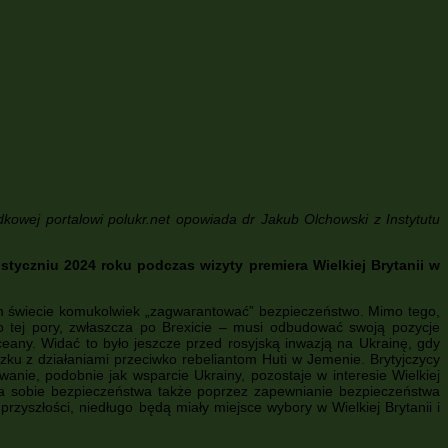
dkowej portalowi polukr.net opowiada dr Jakub Olchowski z Instytutu
tyczniu 2024 roku podczas wizyty premiera Wielkiej Brytanii w
jszym świecie komukolwiek „zagwarantować” bezpieczeństwo. Mimo tego,
tej pory, zwłaszcza po Brexicie – musi odbudować swoją pozycje
ceany. Widać to było jeszcze przed rosyjską inwazją na Ukrainę, gdy
zku z działaniami przeciwko rebeliantom Huti w Jemenie. Brytyjczycy
nie, podobnie jak wsparcie Ukrainy, pozostaje w interesie Wielkiej
ia sobie bezpieczeństwa także poprzez zapewnianie bezpieczeństwa
zyszłości, niedługo będą miały miejsce wybory w Wielkiej Brytanii i