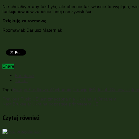
Nie chciałbym aby tak było, ale obecnie tak właśnie to wygląda, 
funkcjonować w zupełnie innej rzeczywistości.
Dziękuję za rozmowę.
Rozmawiał: Dariusz Materniak
Share
Facebook
Twitter
Tags
Europa Środkowo-Wschodnia
Francja
IEŚ
Jakub Olchowski
Jem
Previous
Tusk: UE jest zmęczona nie Ukrainą, a Orbanem
Next
Bruksela: Ukraina pozostaje priorytetem UE
Czytaj również