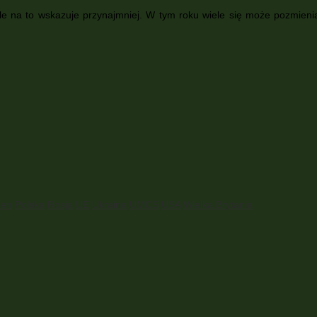
wiele na to wskazuje przynajmniej. W tym roku wiele się może pozmie
en
Polska
Rosja
UE
Ukraina
UMCS
USA
Wielka Brytania