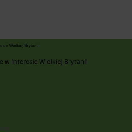
sie Wielkiej Brytanii
 w interesie Wielkiej Brytanii
osji