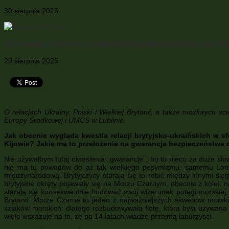
30 sierpnia 2025
UE planuje dołączyć do gwarancji bezpieczeństwa dla Ukr
29 sierpnia 2025
O relacjach Ukrainy, Polski i Wielkiej Brytanii, a także możliwych
Europy Środkowej i UMCS w Lublinie.
Jak obecnie wygląda kwestia relacji brytyjsko-ukraińskich w 
Kijowie? Jakie ma to przełożenie na gwarancje bezpieczeństwa 
Nie używałbym tutaj określenia „gwarancje”, bo to nieco za duże sło
nie ma tu powodów do aż tak wielkiego pesymizmu: samemu Londy
międzynarodową. Brytyjczycy starają się to robić między innymi się
brytyjskie okręty pojawiały się na Morzu Czarnym, obecnie z kolei,
starają się konsekwentnie budować swój wizerunek potęgi morskiej,
Brytanii: Morze Czarne to jeden z najważniejszych akwenów morsk
szlaków morskich: dlatego rozbudowywała flotę, która była używana 
wiele wskazuje na to, że po 14 latach władze przejmą laburzyści.