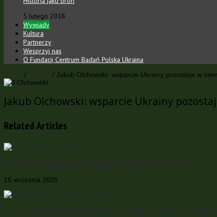
Historia jako broń
5 lutego 2018
Wywiady
Kultura
Partnerzy
Wesprzyj nas
O Fundacji Centrum Badań Polska Ukraina
Home
/
Wojsko
/
Jakub Olchowski: wsparcie Ukrainy pozostaje w intere
Jakub Olchowski: wsparcie Ukrainy pozostaje
Related Articles
Kongres Współpracy z Ukrainą COMMON FUTURE
15 września 2025
USA przekazują Ukrainie dane do ataków na cele w głębi R