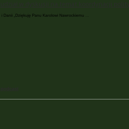
udział w dyskusji na temat koordynacji polit
ich i Danii „Dziękuję Panu Karolowi Nawrockiemu …
– podcast