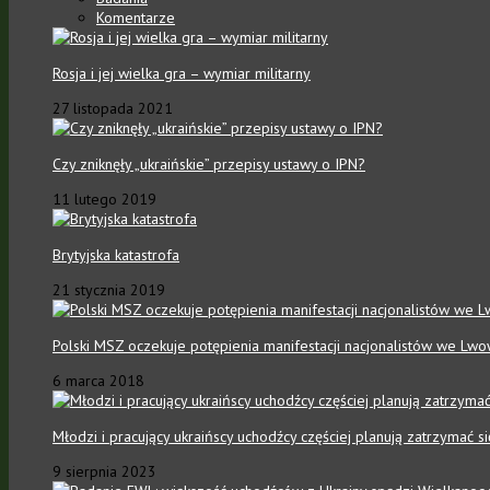
Komentarze
Rosja i jej wielka gra – wymiar militarny
27 listopada 2021
Czy zniknęły „ukraińskie” przepisy ustawy o IPN?
11 lutego 2019
Brytyjska katastrofa
21 stycznia 2019
Polski MSZ oczekuje potępienia manifestacji nacjonalistów we Lwo
6 marca 2018
Młodzi i pracujący ukraińscy uchodźcy częściej planują zatrzymać 
9 sierpnia 2023