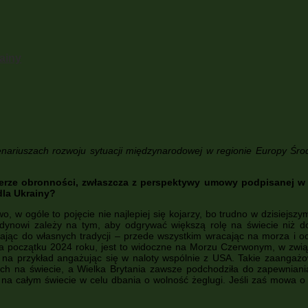
ainy
 scenariuszach rozwoju sytuacji międzynarodowej w regionie Europy Śro
sferze obronności, zwłaszcza z perspektywy umowy podpisanej w s
dla Ukrainy?
wo, w ogóle to pojęcie nie najlepiej się kojarzy, bo trudno w dzisie
nowi zależy na tym, aby odgrywać większą rolę na świecie niż do 
gając do własnych tradycji – przede wszystkim wracając na morza i o
 na początku 2024 roku, jest to widoczne na Morzu Czerwonym, w zwią
 na przykład angażując się w naloty wspólnie z USA. Takie zaangażowa
ich na świecie, a Wielka Brytania zawsze podchodziła do zapewnian
na całym świecie w celu dbania o wolność żeglugi. Jeśli zaś mowa o pr