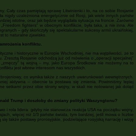
y. Cały czas pamiętają sprawę Litwinienki i to, na co sobie Rosjanie
ła nigdy uzależniona energetycznie od Rosji, jak wiele innych państw
rdziej istotne, oraz jak będzie wyglądała sytuacja na froncie. Zarówno
Freedom fighters” w obecnym konflikcie, była taka, a nie inna. Ale
rzegranych – gdy skończyły się spektakularne sukcesy armii ukraińskiej,
t to naturalne zjawisko.
amrożenia konfliktu.
tyczne i historyczne w Europie Wschodniej, nie ma wątpliwości, że to
u. Zresztą Rosjanie odchodzą już od mówienia o „operacji specjalnej”
ię „zmęczy” tą wojną – my, jako Europa Środkowa nie możemy na to
nfliktu jest wbrew interesom nas wszystkich.
ł zbrojeniowy, co wynika także z naszych uwarunkowań wewnętrznych.
niej aktywna – obecnie ta postawa się zmienia. Powinniśmy lepiej
ne setkami przez obie strony wojny, w skali nie notowanej jak dotąd
Donald Trump i doszłoby do zmiany polityki Waszyngtonu?
o i rola lidera: gdyby nie stanowcza reakcja USA na początku wojny,
h, więcej niż 1/3 państw świata, tym bardziej, jeśli mowa o liczbie
się także postawy prorosyjskie, podzielające rosyjską narrację i wizję