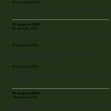
15 września 2025
Kongres Współpracy z Ukrainą COMMON FUTURE
30 sierpnia 2025
30 sierpnia 2025
We Lwowie doszło do zabójstwa Andrija Parubija
30 sierpnia 2025
Kanclerz Niemiec: Rosja codziennie atakuje i
destabilizacje nasz kraj
30 sierpnia 2025
USA przekazują Ukrainie dane do ataków na cele w
głębi Rosji
29 sierpnia 2025
29 sierpnia 2025
UE planuje dołączyć do gwarancji bezpieczeństwa
dla Ukrainy