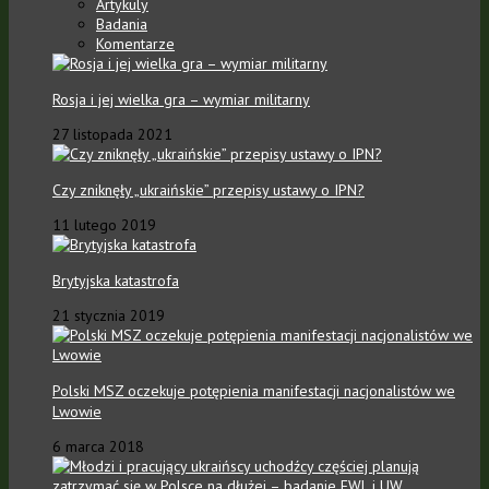
Artykuly
Badania
Komentarze
Rosja i jej wielka gra – wymiar militarny
27 listopada 2021
Czy zniknęły „ukraińskie” przepisy ustawy o IPN?
11 lutego 2019
Brytyjska katastrofa
21 stycznia 2019
Polski MSZ oczekuje potępienia manifestacji nacjonalistów we
Lwowie
6 marca 2018