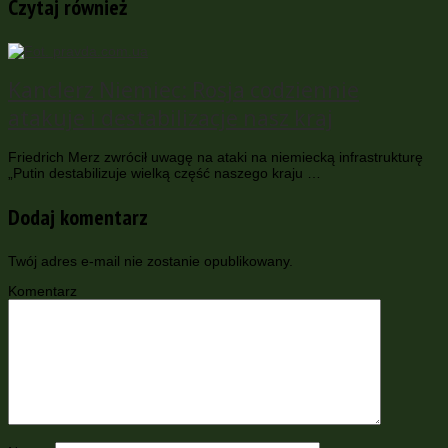
Czytaj również
Kanclerz Niemiec: Rosja codziennie
atakuje i destabilizacje nasz kraj
Friedrich Merz zwrócił uwagę na ataki na niemiecką infrastrukturę
„Putin destabilizuje wielką część naszego kraju …
Dodaj komentarz
Twój adres e-mail nie zostanie opublikowany.
Komentarz