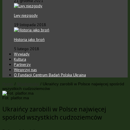
21 grudnia 2021
Lwy niezgody
19 listopada 2018
Historia jako broń
5 lutego 2018
Wywiady
Kultura
Partnerzy
Wesprzyj nas
O Fundacji Centrum Badań Polska Ukraina
Home
/
Wiadomości
/
Ukraińcy zarobili w Polsce najwięcej spośród
wszystkich cudzoziemców
Fot. platfor.ma
Ukraińcy zarobili w Polsce najwięcej
spośród wszystkich cudzoziemców