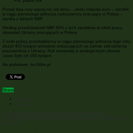
Fot. platfor.ma
Ponad dwa razy więcej niż rok temu – około miliarda euro – zarobili
w ciągu pierwszego półrocza cudzoziemcy pracujący w Polsce –
wynika z danych NBP.
Według przedstawicieli NBP 90% z tych zarobków to efekt pracy
obywateli Ukrainy pracujących w Polsce.
Z kolei polscy przedsiębiorcy w ciągu pierwszego półrocza tego roku
złożyli 403 tysiące wniosków wskazujących na zamiar zatrudnienia
pracowników z Ukrainy. Rok wcześniej w analogicznym okresie
czasu było ich 183 tysiące.
Na podstawie: tvn24bis.pl
Share
Facebook
Twitter
Previous
Lwów: wybuch przed budynkiem konsulatu RP
Next
Blok Petra Poroszenki i UDAR Witalija Kliczki: współpraca czy
absorbcja?