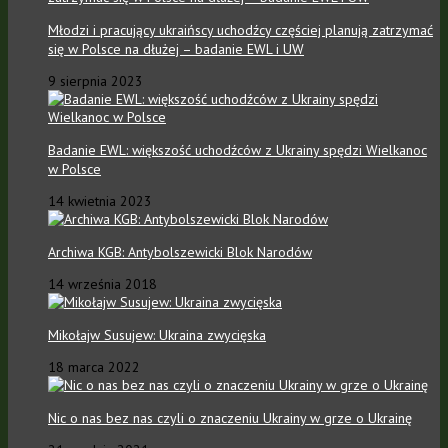
Młodzi i pracujący ukraińscy uchodźcy częściej planują zatrzymać
się w Polsce na dłużej – badanie EWL i UW
9 sierpnia 2023
Badanie EWL: większość uchodźców z Ukrainy spędzi Wielkanoc
w Polsce
14 kwietnia 2023
Archiwa KGB: Antybolszewicki Blok Narodów
14 września 2018
Mikołajw Susujew: Ukraina zwycięska
18 marca 2022
Nic o nas bez nas czyli o znaczeniu Ukrainy w grze o Ukrainę