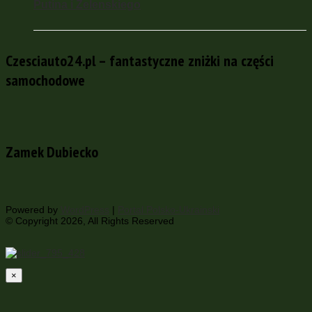
Putina i Zelenskiego
Czesciauto24.pl – fantastyczne zniżki na części
samochodowe
Zamek Dubiecko
Powered by
WordPress
|
Portal Polsko-Ukrainski
© Copyright 2026, All Rights Reserved
×