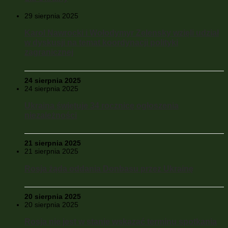
29 sierpnia 2025
Karol Nawrocki i Wołodymyr Zelensky wzięli udział
w dyskusji na temat koordynacji polityki
zagranicznej
24 sierpnia 2025
24 sierpnia 2025
Ukraina świętuje 34 rocznicę ogłoszenia
niezależności
21 sierpnia 2025
21 sierpnia 2025
Rosja żąda oddania Donbasu przez Ukrainę
20 sierpnia 2025
20 sierpnia 2025
Rosja nie jest w stanie wskazać terminu spotkania