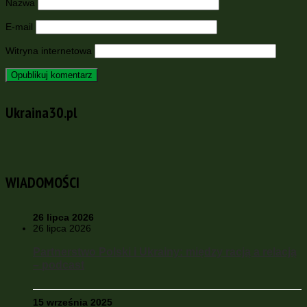
Nazwa
E-mail
Witryna internetowa
Ukraina30.pl
WIADOMOŚCI
26 lipca 2026
26 lipca 2026
Partnerstwo Polski i Ukrainy: między racją a relacją
– podcast
15 września 2025