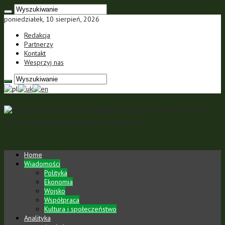
poniedziałek, 10 sierpień, 2026
Redakcja
Partnerzy
Kontakt
Wesprzyj nas
Portal polsko-ukraiński Portal Polsko-Ukraiński jest portalem
internetowym o charakterze analityczno-informacyjnym
Home
Wiadomości
Polityka
Ekonomia
Wojsko
Współpraca
Kultura i społeczeństwo
Analityka