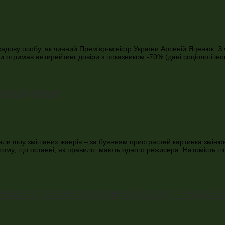
садову особу, як чинний Прем’єр-міністр України Арсеній Яценюк. З
или отримав антирейтинг довіри з показником -70% (дані соціологіч
 наслідками
вали шоу змішаних жанрів – за буянням пристрастей картинка зміню
ому, що останні, як правило, мають одного режисера. Натомість шо
меншості, є конструктивний склад – Андрій