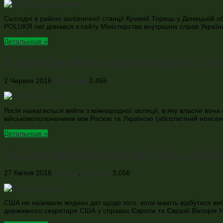
Сьогодні в районі залізничної станції Кривий Торець у Донецькій 
POLUKR.net дізнався з сайту Міністерства внутрішніх справ Україн
Детальніше »
Фігура «Савченко» в складній партії Путін
2 Червня 2016
Коментарі
2,455
Росія намагається вийти з міжнародної ізоляції, в яку власне вон
військовополоненими між Росією та Україною (абсолютний нонсенс 
Детальніше »
«США не називали дати виборів на Донбас
27 Квітня 2016
Новини
,
Політика
3,056
США не називали жодних дат щодо того, коли мають відбутися вибор
державного секретаря США у справах Європи та Євразії Вікторія 