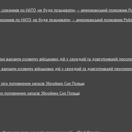
оюзників по НАТО, не буде працювати», – американський полковник Робе
і варіанти розвитку військових дій у середній та довготривалій перспекти
 про поповнення запасів Збройних Cил Польщі