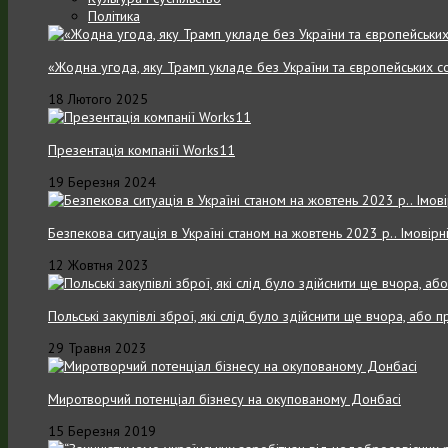
Політика
«Жодна угода, яку Трамп укладе без України та європейських с
18 Лютого 2025
Презентація компанії Works11
19 Березня 2024
Безпекова ситуація в Україні станом на жовтень 2023 р.. Імовірн
12 Жовтня 2023
Польські закупівлі зброї, які слід було здійснити ще вчора, або
29 Травня 2023
Миротворчий потенціал бізнесу на окупованому Донбасі
15 Березня 2019