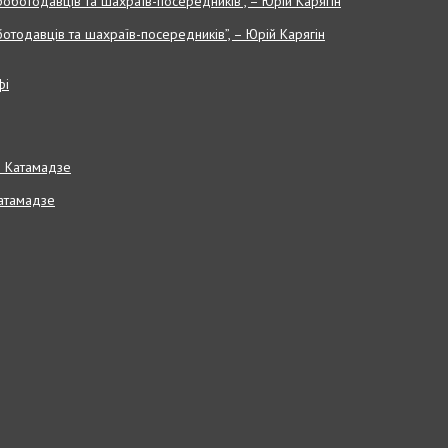
отодавців та шахраїв-посередників”, – Юрій Карягін
Катамадзе