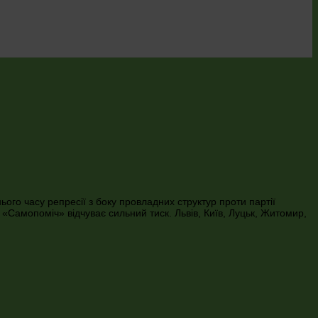
ього часу репресії з боку провладних структур проти партії
 «Самопоміч» відчуває сильний тиск. Львів, Київ, Луцьк, Житомир,