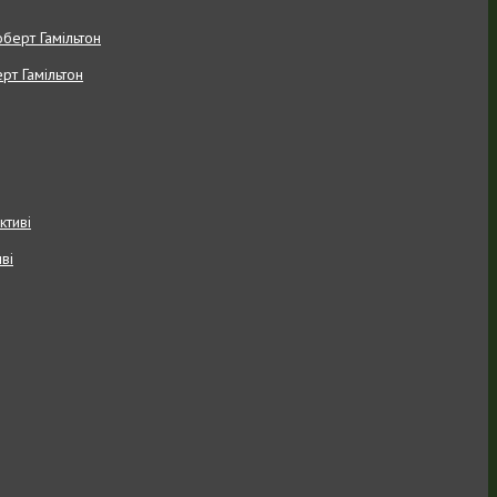
рт Гамільтон
ві