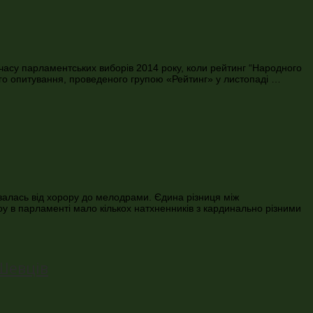
 часу парламентських виборів 2014 року, коли рейтинг “Народного
ного опитування, проведеного групою «Рейтинг» у листопаді …
валась від хорору до мелодрами. Єдина різниця між
у в парламенті мало кількох натхненників з кардинально різними
 Шевців