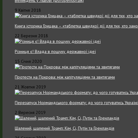
Великдень у Львові (фоторепортаж)
9 Квітня 2018
Книга історика Грицака – «таблетка швидкої дії для тих, хто зан
22 Березня 2018
Різниця є! Влада в пошуку державної ідеї
15 Січня 2020
Протести на Покрова: між капітуляціями та звитягами
21 Жовтня 2019
Перезапуск Нормандського формату: до чого готуватись Україні
2 Вересня 2019
Шалений, шалений Трамп: Кім, Сі, Путін та Гренландія
26 Серпня 2019