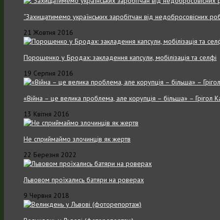
“Захищатимемо українських заробітчан від недобросовісних роб
21 Жовтня 2016
Порошенко у Бродах: закладення капсули, мобілізація та селфі
19 Серпня 2016
«Війна – це велика проблема, але корупція – більша» – Грігол 
13 Квітня 2016
Не сприймаймо злочинців як жертв
22 Березня 2022
Львовом проїхались батяри на роверах
9 Червня 2018