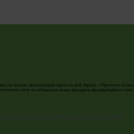
к на чільних функціонерів партії по всій Україні. «Протягом останн
олітичної сили та небажання інших відходити від корупційних схем,
ди торгівлі з окупованими територіями