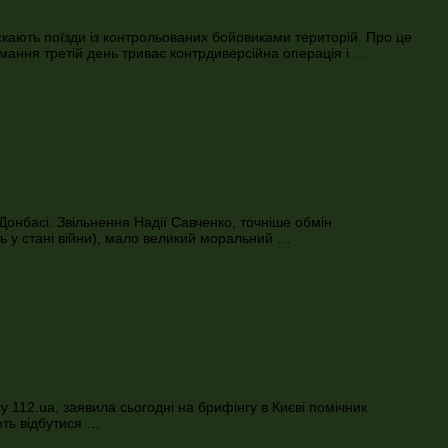
ускають поїзди із контрольованих бойовиками територій. Про це
римання третій день триває контрдиверсійна операція і …
Донбасі. Звільнення Надії Савченко, точніше обмін
ь у стані війни), мало великий моральний …
 112.ua, заявила сьогодні на брифінгу в Києві помічник
ють відбутися …