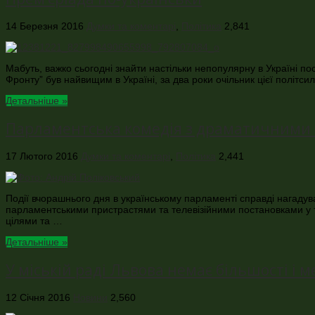
14 Березня 2016
Думки та коментарі
,
Політика
2,841
Мабуть, важко сьогодні знайти настільки непопулярну в Україні по
Фронту” був найвищим в Україні, за два роки очільник цієї політс
Детальніше »
Парламентська комедія з драматичними
17 Лютого 2016
Думки та коментарі
,
Політика
2,441
Події вчорашнього дня в українському парламенті справді нагаду
парламентськими пристрастями та телевізійними постановками у т
цілями та …
Детальніше »
У міській раді Львова немає більшості і 
12 Січня 2016
Новини
2,560