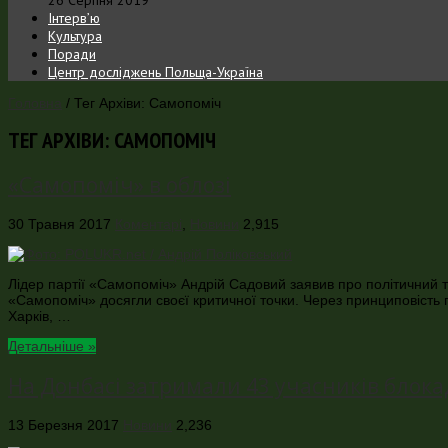
Інтерв’ю
Культура
Поради
Центр досліджень Польща-Україна
Головна
/
Тег Архіви: Самопоміч
ТЕГ АРХІВИ:
САМОПОМІЧ
«Самопоміч» в облозі
30 Травня 2017
Коментарі
,
Новини
2,915
Лідер партії «Самопоміч» Андрій Садовий заявив про політичний тис
«Самопоміч» досягли своєї критичної точки. Через принциповість п
Харків, …
Детальніше »
На Донбасі затримали 43 учасників блока
13 Березня 2017
Новини
2,236