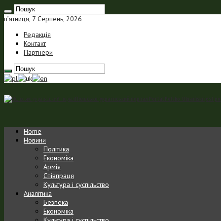
п’ятниця, 7 Серпень, 2026
Редакція
Контакт
Партнери
Польсько-український портал Portal Polsko-Ukraiński jest p
Home
Новини
Політика
Економіка
Армія
Співпраця
Культура і суспільство
Аналітика
Безпека
Економіка
Культура і суспільство