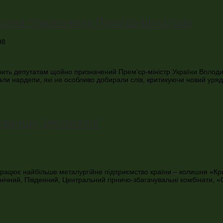
йсмана призначили Прем’єр-міністром
98
чить депутатам щойно призначений Прем’єр-міністр України Володи
али нардепи, які не особливо добирали слів, критикуючи новий уряд 
еваншу “регіоналів”
працює найбільше металургійне підприємство країни – колишня «Крив
внічний, Південний, Центральний гірничо-збагачувальні комбінати, 