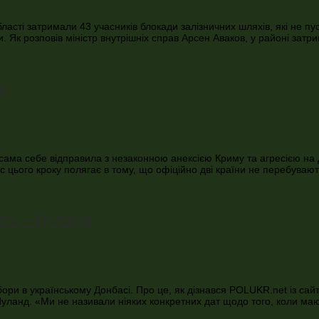
області затримали 43 учасників блокади залізничних шляхів, які не п
и. Як розповів міністр внутрішніх справ Арсен Аваков, у районі зат
а
а сама себе відправила з незаконною анексією Криму та агресією на 
цього кроку полягає в тому, що офіційно дві країни не перебувают
і», – Нуланд
и в українському Донбасі. Про це, як дізнався POLUKR.net із сайту
Нуланд. «Ми не називали ніяких конкретних дат щодо того, коли ма