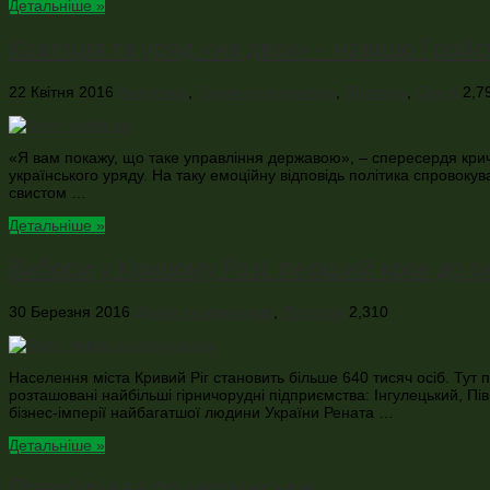
Детальніше »
Коаліція та уряд «на двох» – навіщо Гро
22 Квітня 2016
Аналітика
,
Думки та коментарі
,
Політика
,
Статті
2,7
«Я вам покажу, що таке управління державою», – спересердя кри
українського уряду. На таку емоційну відповідь політика спровокув
свистом …
Детальніше »
Вибори у Кривому Розі: перший крок до р
30 Березня 2016
Думки та коментарі
,
Політика
2,310
Населення міста Кривий Ріг становить більше 640 тисяч осіб. Тут 
розташовані найбільші гірничорудні підприємства: Інгулецький, Пі
бізнес-імперії найбагатшої людини України Рената …
Детальніше »
Прем’єріада по-українськи