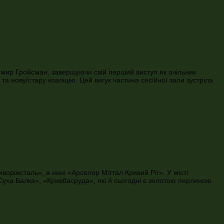
мир Гройсман, завершуючи свій перший виступ як очільник
та нову/стару коаліцію. Цей вигук частина сесійної зали зустріла
оріжсталь», а нині «Арселор Міттал Кривий Ріг». У місті
«Суха Балка», «Кривбасруда», які й сьогодні є золотою перлиною