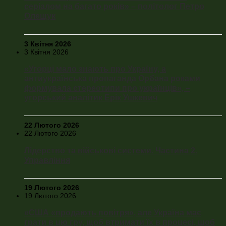
серіалом на багато років» – політолог Петро
Олещук
3 Квітня 2026
3 Квітня 2026
«Угорці мало знають про Україну, а
антиукраїнська пропаганда Орбана роками
формувала стереотипи про українців», –
угорський аналітик Ерік Ушкевич
22 Лютого 2026
22 Лютого 2026
Лідерство та військові системи. Частина 2.
Управління
19 Лютого 2026
19 Лютого 2026
«США «продають повітря», але Україна має
грати в цю гру, щоб втримати їх в процесі, щоб