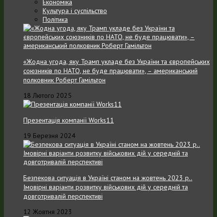
Економіка
Культура і суспільство
Політика
«Жодна угода, яку Трамп укладе без України та європейських
союзників по НАТО, не буде працювати», – американський
полковник Роберт Гамільтон
18 Лютого 2025
Презентація компанії Works11
19 Березня 2024
Безпекова ситуація в Україні станом на жовтень 2023 р..
Імовірні варіанти розвитку військових дій у середній та
довготривалій перспективі
12 Жовтня 2023