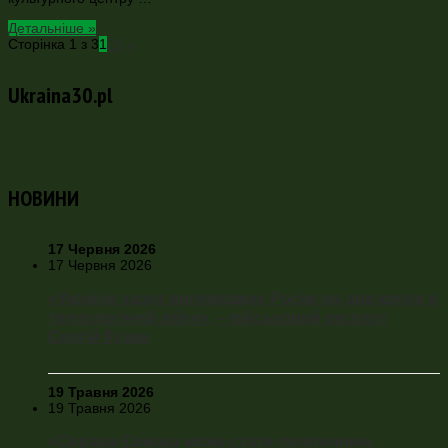
Детальніше »
Сторінка 1 з 3
1
2
3
»
Ukraina30.pl
НОВИНИ
17 Червня 2026
17 Червня 2026
«Україна зараз випереджає Росію на два кроки в
технологічній війні», – військовий експерт
Сергій Кузан
19 Травня 2026
19 Травня 2026
«Справа Єрмака може стати політичним