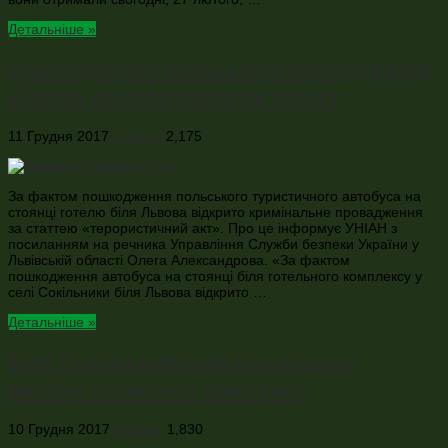
Детальніше »
Пошкодження польського автобуса біля
Львова кваліфікували як теракт
11 Грудня 2017
Новини
2,175
За фактом пошкодження польського туристичного автобуса на
стоянці готелю біля Львова відкрито кримінальне провадження
за статтею «терористичний акт». Про це інформує УНІАН з
посиланням на речника Управління Служби безпеки України у
Львівській області Олега Александрова. «За фактом
пошкодження автобуса на стоянці біля готельного комплексу у
селі Сокільники біля Львова відкрито …
Детальніше »
Біля Львова невідомі пошкодили
автобус польської реєстрації
10 Грудня 2017
Новини
1,830