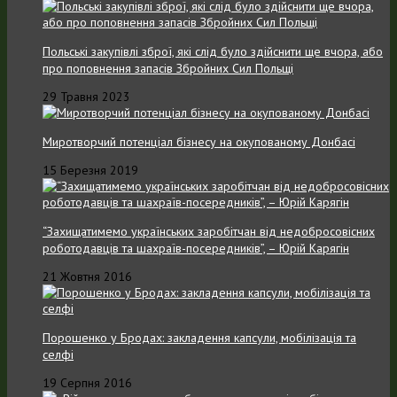
Польські закупівлі зброї, які слід було здійснити ще вчора, або
про поповнення запасів Збройних Cил Польщі
29 Травня 2023
Миротворчий потенціал бізнесу на окупованому Донбасі
15 Березня 2019
“Захищатимемо українських заробітчан від недобросовісних
роботодавців та шахраїв-посередників”, – Юрій Карягін
21 Жовтня 2016
Порошенко у Бродах: закладення капсули, мобілізація та
селфі
19 Серпня 2016