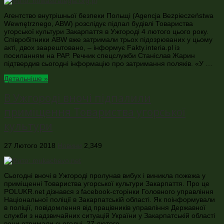
Агентство внутрішньої безпеки Польщі (Agencja Bezpieczeństwa
Wewnętrznego, ABW) розслідує підпал будівлі Товариства
угорської культури Закарпаття в Ужгороді 4 лютого цього року.
Співробітники ABW вже затримали трьох підозрюваних у цьому
акті, двох заарештовано, – інформує Fakty.interia.pl із
посиланням на PAP. Речник спецслужби Станіслав Жарин
підтвердив сьогодні інформацію про затримання поляків. «У …
Детальніше »
В Ужгороді вночі підпалили
приміщення Товариства угорської
культури
27 Лютого 2018
Новини
2,349
Сьогодні вночі в Ужгороді пролунав вибух і виникла пожежа у
приміщенні Товариства угорської культури Закарпаття. Про це
POLUKR.net дізнався з facebook-сторінки Головного управління
Національної поліції в Закарпатській області. Як поінформували
в поліції, повідомлення від працівників управління Державної
служби з надзвичайних ситуацій України у Закарпатській області
вони отримали сьогодні, 27 лютого, …