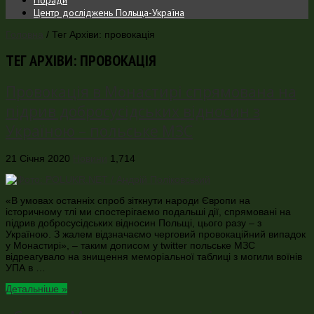
Центр досліджень Польща-Україна
Головна
/
Тег Архіви: провокація
ТЕГ АРХІВИ:
ПРОВОКАЦІЯ
Провокація в Монастирі спрямована на
підрив добросусідських відносин з
Україною – польське МЗС
21 Січня 2020
Новини
1,714
«В умовах останніх спроб зіткнути народи Європи на
історичному тлі ми спостерігаємо подальші дії, спрямовані на
підрив добросусідських відносин Польщі, цього разу – з
Україною. З жалем відзначаємо черговий провокаційний випадок
у Монастирі», – таким дописом у twitter польське МЗС
відреагувало на знищення меморіальної таблиці з могили воїнів
УПА в …
Детальніше »