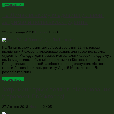
Детальніше »
На Личаківському кладовищі у Львові
затримали польських студентів
22 Листопада 2018
Новини
1,883
На Личаківському цвинтарі у Львові сьогодні, 22 листопада,
працівники й охорона кладовища затримали трьох польських
студентів. Молоді люди намагалися запалити фаєри на одному з
полів кладовища – біля місця польських військових поховань.
Про це написав на своїй facebook-сторінці заступник міського
голови Львова із питань розвитку Андрій Москаленко. Як
розповів керівник …
Детальніше »
Затримано трьох поляків, підозрюваних
у провокації в Ужгороді
27 Лютого 2018
Новини
2,405