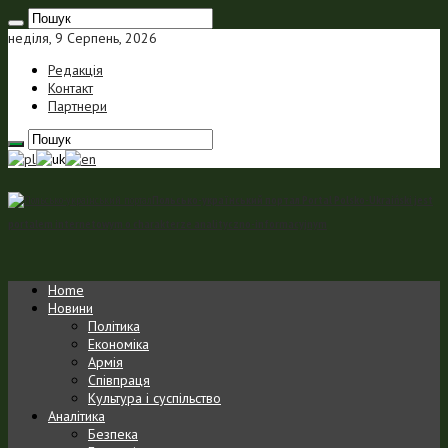
неділя, 9 Серпень, 2026
Редакція
Контакт
Партнери
Польсько-український портал Portal Polsko-Ukraiński jest
portalem internetowym o charakterze analityczno-informacyjnym
Home
Новини
Політика
Економіка
Армія
Співпраця
Культура і суспільство
Аналітика
Безпека