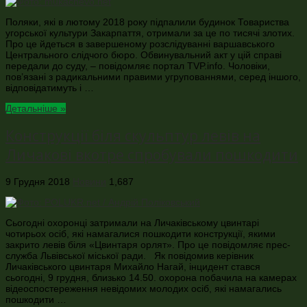
Поляки, які в лютому 2018 року підпалили будинок Товариства
угорської культури Закарпаття, отримали за це по тисячі злотих.
Про це йдеться в завершеному розслідуванні варшавського
Центрального слідчого бюро. Обвинувальний акт у цій справі
передали до суду, – повідомляє портал TVP.info. Чоловіки,
пов’язані з радикальними правими угрупованнями, серед іншого,
відповідатимуть і …
Детальніше »
Конструкції біля скульптур левів на
Личакові вкотре спробували пошкодити
9 Грудня 2018
Новини
1,687
Сьогодні охоронці затримали на Личаківському цвинтарі
чотирьох осіб, які намагалися пошкодити конструкції, якими
закрито левів біля «Цвинтаря орлят». Про це повідомляє прес-
служба Львівської міської ради. Як повідомив керівник
Личаківського цвинтаря Михайло Нагай, інцидент стався
сьогодні, 9 грудня, близько 14.50. охорона побачила на камерах
відеоспостереження невідомих молодих осіб, які намагались
пошкодити …