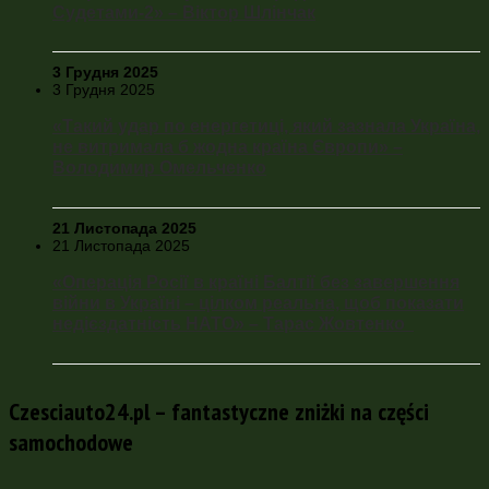
Судетами-2» – Віктор Шлінчак
3 Грудня 2025
3 Грудня 2025
«Такий удар по енергетиці, який зазнала Україна,
не витримала б жодна країна Європи» –
Володимир Омельченко
21 Листопада 2025
21 Листопада 2025
«Операція Росії в країні Балтії без завершення
війни в Україні – цілком реальна, щоб показати
недієздатність НАТО» – Тарас Жовтенко
Czesciauto24.pl – fantastyczne zniżki na części
samochodowe