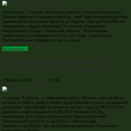
Уночі вчора, 9 грудня, на стоянці одного з готелів у передмісті
Львова невідомі пошкодили автобус, який здійснював екскурсійне
перевезення польських туристів до Львова. Про це POLUKR.net
повідомили у відділі комунікації Головного управління
Національної поліції у Львівській області. Як розповіли
правоохоронці, повідомлення про цю подію надійшло до
Пустомитівського відділу поліції сьогодні, …
Детальніше »
У Львові зірвали акцію луцького
«Російського культурного центру»
7 Вересня 2017
Новини
2,362
У середу, 6 серпня, у львівському готелі «Жорж» у центрі міста
місцеві активісти зірвали акцію представників луцької громадської
організації «Російський культурний центр». Про це POLUKR.net
дізнався з сайту видання ZAXID.NET. Близько 12:00 у
конференц-залі готелю розпочалася презентація книг
«Волинський пантеон. Схід-2015» і «Волинський
пантеон:Схід-2016», яку організувала керівниця Російського
культурного центру …