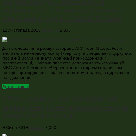
«Справа Мазура – провокація та
інформаційна спецоперація росіян», –
юрист-міжнародник Олексій Роговик
12 Листопада 2019
Інтерв’ю
2,395
Для оголошення в розшук ветерана АТО Ігоря Мазура Росія
виставила не червону картку Інтерполу, а спеціальний циркуляр,
про який могли не знати українські прикордонники і
правоохоронці, – заявив директор департаменту комунікацій
МВС Артем Шевченко. «Червона картка одразу впадає в очі
поліції і прикордонників під час перетину кордону, а циркулярне
повідомлення, …
Детальніше »
У Польщі завершили розслідування
підпалу Товариства угорської культури
Закарпаття в Ужгороді
9 Січня 2019
Новини
2,060