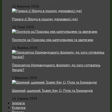
22 Березня 2018
Різниця є! Влада в пошуку державної ідеї
15 Січня 2020
Протести на Покрова: між капітуляціями та звитягами
21 Жовтня 2019
Перезапуск Нормандського формату: до чого готуватись
Україні?
2 Вересня 2019
Шалений, шалений Трамп: Кім, Сі, Путін та Гренландія
26 Серпня 2019
Інтерв’ю
Культура
Поради