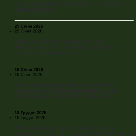
Трамп не став на сторону Росії», – дипломат
Олександр Хара
29 Січня 2026
29 Січня 2026
«Маємо в 2026 році більше шансів на
завершення війни, ніж у попередні роки», –
політолог Ігор Рейтерович
16 Січня 2026
16 Січня 2026
«У нас офісно-президентська республіка.
Парадокс, що Андрія Єрмака немає, а його
система живе» – політолог Євген Магда
18 Грудня 2025
18 Грудня 2025
«Ми постійно крутимося навколо пунктів
«мирного плану», які є середнім між Мінськом-3 і