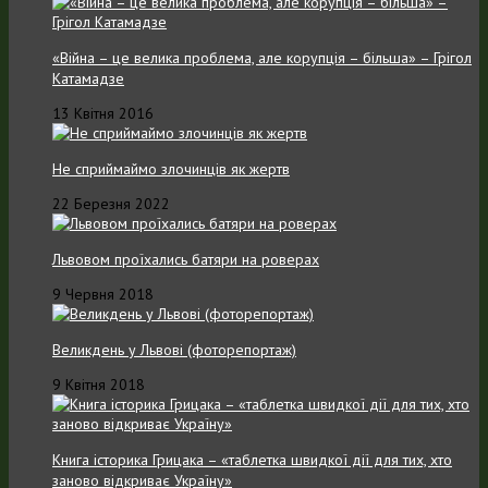
«Війна – це велика проблема, але корупція – більша» – Грігол
Катамадзе
13 Квітня 2016
Не сприймаймо злочинців як жертв
22 Березня 2022
Львовом проїхались батяри на роверах
9 Червня 2018
Великдень у Львові (фоторепортаж)
9 Квітня 2018
Книга історика Грицака – «таблетка швидкої дії для тих, хто
заново відкриває Україну»